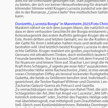
alles für sie Erreichbare gesungen hat. Statt jugendliche
zu bieten, der sich vor keiner Herausforderung für dramat
klirrender Stimme wirkt Krugers Lucrezia zunächst wie der
die in der Romanze
„Come è bello“
ihre mütterlichen Gefüh
kann.
Donizettis „Lucrezia Borgia“ in Mannheim 2025/Foto Christ
Maskiert nähert sie sich dem jungen Mann, der natürlich e
dass er dem verhassten Geschlecht der Borgia entstammt und
Koloraturgewirk des ersten Auftritts gelingen Kruger die 
Este, ihrem dritten und letzten Gemahl, wo sie die Kralle
der Gatte für ihren Liebhaber halten muss und deshalb 
bestrafen will. Und letztlich besitzt Krugers Lucrezia i
echte Gefühle. Kruger realisiert ein großes, psychologisc
Gennaro mit attraktivem Timbre, doch einheitlich lautem
Freunde bereitete. Nur im kurzen Duett mit dem Freund Or
für Nuancen und leisere Töne auf. Shachar Lavi singt die Ho
Kraft ihres Schlagers
„Il segreto per esser felici“
auszukosten. 
prachtvoller Höhe seine Racheschwüre
„Vieni, la mia vend
voran Christopher Diffey als tenoral lockender Rustighell
Gubetta, die beide zu Größerem berufen sind. Individuell
gezeichnet, die Tenöre Raphael Wittmer und Dominic Lee a
Zacharias Galaviz-Guerra als Petrucci und Gazella.
Zu vernachlässigen war die Regie von Rahel Thiel, die sic
Schlagzeilen der Art „Wer hat Angst vor Lucrezia“, „Mit Gi
heimlich erdrosselt“ oder „Tochter des Papstes: Heilige o
mal überlebensgroß, mal mittelgroß zum Draufstehen od
ließ. Gleich zwei Kostümbildnerinnen, Rebekka Dornhege 