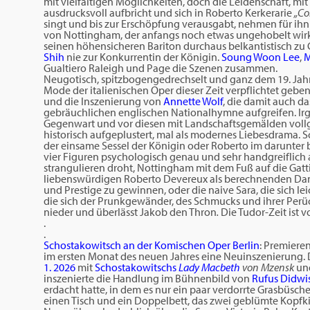
mit vielfältigen Möglichkeiten, doch die Leidenschaft, mit de
ausdrucksvoll aufbricht und sich in Roberto Kerkerarie
„Co
singt und bis zur Erschöpfung verausgabt, nehmen für ihn 
von Nottingham, der anfangs noch etwas ungehobelt wirkt,
seinen höhensicheren Bariton durchaus belkantistisch zu
Shih
nie zur Konkurrentin der Königin.
Soung Woon Lee
,
M
Gualtiero Raleigh und Page die Szenen zusammen.
Neugotisch, spitzbogengedrechselt und ganz dem 19. Jah
Mode der italienischen Oper dieser Zeit verpflichtet ge
und die Inszenierung von
Annette Wolf
, die damit auch d
gebräuchlichen englischen Nationalhymne aufgreifen. Ir
Gegenwart und vor diesen mit Landschaftsgemälden voll
historisch aufgeplustert, mal als modernes Liebesdrama. S
der einsame Sessel der Königin oder Roberto im darunter b
vier Figuren psychologisch genau und sehr handgreiflich a
strangulieren droht, Nottingham mit dem Fuß auf die Gatti
liebenswürdigen Roberto Devereux als berechnenden Dandy,
und Prestige zu gewinnen, oder die naive Sara, die sich lei
die sich der Prunkgewänder, des Schmucks und ihrer Perüc
nieder und überlässt Jakob den Thron
.
Die Tudor-Zeit ist v
.
.
Schostakowitsch an der Komischen Oper Berlin
: Premieren
im ersten Monat des neuen Jahres eine Neuinszenierung.
1. 2026
mit
Schostakowitschs
Lady Macbeth
von Mzensk
un
inszenierte die Handlung im Bühnenbild von
Rufus Didwi
erdacht hatte, in dem es nur ein paar verdorrte Grasbüsch
einen Tisch und ein Doppelbett, das zwei geblümte Kopfk