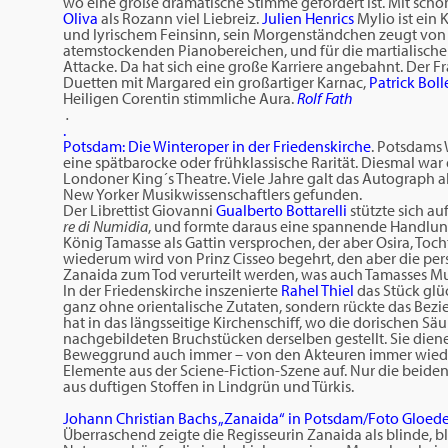
wo eine große dramatische Stimme gefordert ist. Mit sc
Oliva
als Rozann viel Liebreiz.
Julien Henrics
Mylio ist ein
und lyrischem Feinsinn, sein Morgenständchen zeugt von 
atemstockenden Pianobereichen, und für die martialische
Attacke. Da hat sich eine große Karriere angebahnt. Der 
Duetten mit Margared ein großartiger Karnac,
Patrick Boll
Heiligen Corentin stimmliche Aura.
Rolf Fath
.
.
Potsdam: Die Winteroper in der Friedenskirche
. Potsdams 
eine spätbarocke oder frühklassische Rarität. Diesmal war
Londoner King´s Theatre. Viele Jahre galt das Autograph a
New Yorker Musikwissenschaftlers gefunden.
Der Librettist Giovanni
Gualberto Bottarelli
stützte sich au
re di Numidia
, und formte daraus eine spannende Handlung
König Tamasse als Gattin versprochen, der aber Osira, Toch
wiederum wird von Prinz Cisseo begehrt, den aber die persis
Zanaida zum Tod verurteilt werden, was auch Tamasses Mutt
In der Friedenskirche inszenierte
Rahel Thiel
das Stück glüc
ganz ohne orientalische Zutaten, sondern rückte das Bezi
hat in das längsseitige Kirchenschiff, wo die dorischen S
nachgebildeten Bruchstücken derselben gestellt. Sie dien
Beweggrund auch immer – von den Akteuren immer wieder
Elemente aus der Sciene-Fiction-Szene auf. Nur die beid
aus duftigen Stoffen in Lindgrün und Türkis.
Johann Christian Bachs „Zanaida“ in Potsdam/Foto Gloed
Überraschend zeigte die Regisseurin Zanaida als blinde, 