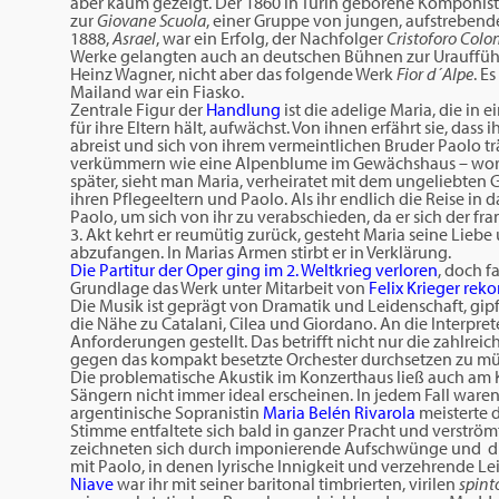
aber kaum gezeigt. Der 1860 in Turin geborene Komponis
zur
Giovane Scuola
, einer Gruppe von jungen, aufstrebende
1888,
Asrael
, war ein Erfolg, der Nachfolger
Cristoforo Col
Werke gelangten auch an deutschen Bühnen zur Urauffüh
Heinz Wagner, nicht aber das folgende Werk
Fior d´Alpe
. E
Mailand war ein Fiasko.
Zentrale Figur der
Handlung
ist die adelige Maria, die in 
für ihre Eltern hält, aufwächst. Von ihnen erfährt sie, dass 
abreist und sich von ihrem vermeintlichen Bruder Paolo trä
verkümmern wie eine Alpenblume im Gewächshaus – woraus d
später, sieht man Maria, verheiratet mit dem ungeliebten G
ihren Pflegeeltern und Paolo. Als ihr endlich die Reise in
Paolo, um sich von ihr zu verabschieden, da er sich der fr
3. Akt kehrt er reumütig zurück, gesteht Maria seine Liebe
abzufangen. In Marias Armen stirbt er in Verklärung.
Die Partitur der Oper ging im 2. Weltkrieg verloren
, doch f
Grundlage das Werk unter Mitarbeit von
Felix Krieger reko
Die Musik ist geprägt von Dramatik und Leidenschaft, gi
die Nähe zu Catalani, Cilea und Giordano. An die Interpre
Anforderungen gestellt. Das betrifft nicht nur die zahlre
gegen das kompakt besetzte Orchester durchsetzen zu mü
Die problematische Akustik im Konzerthaus ließ auch am
Sängern nicht immer ideal erscheinen. In jedem Fall waren
argentinische Sopranistin
Maria Belén Rivarola
meisterte d
Stimme entfaltete sich bald in ganzer Pracht und verströmte
zeichneten sich durch imponierende Aufschwünge und du
mit Paolo, in denen lyrische Innigkeit und verzehrende L
Niave
war ihr mit seiner baritonal timbrierten, virilen
spint