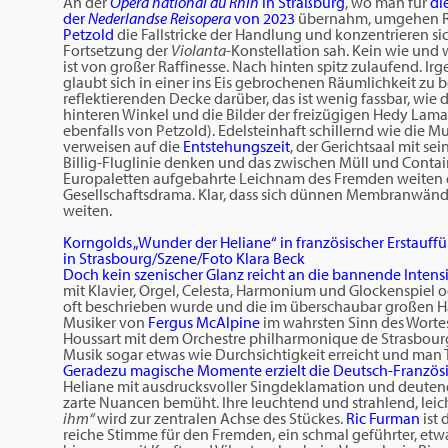
An der
Opera national du Rhin
in Straßburg
, wo man für
di
der
Nederlandse Reisopera
von 2023
übernahm, umgehen R
Petzold
die Fallstricke der Handlung und konzentrieren si
Fortsetzung der
Violanta
-Konstellation sah. Kein wie und 
ist von großer Raffinesse. Nach hinten spitz zulaufend. Ir
glaubt sich in einer ins Eis gebrochenen Räumlichkeit zu b
reflektierenden Decke darüber, das ist wenig fassbar, wie
hinteren Winkel und die Bilder der freizügigen Hedy La
ebenfalls von Petzold). Edelsteinhaft schillernd wie die Mu
verweisen auf die
Entstehungszeit
, der Gerichtsaal mit se
Billig-Fluglinie denken und das zwischen Müll und Contai
Europaletten aufgebahrte Leichnam des Fremden weiten
Gesellschaftsdrama. Klar, dass sich dünnen Membranwänd
weiten.
Korngolds „Wunder der Heliane“ in französischer Erstauff
in Strasbourg/Szene/Foto Klara Beck
Doch kein szenischer Glanz reicht an die bannende Intens
mit Klavier, Orgel, Celesta, Harmonium und Glockenspiel
oft beschrieben wurde und die im überschaubar großen 
Musiker von
Fergus McAlpine
im wahrsten Sinn des Wortes
Houssart mit dem Orchestre philharmonique de Strasbourg 
Musik sogar etwas wie Durchsichtigkeit erreicht und man T
Geradezu magische Momente erzielt die Deutsch-Französ
Heliane mit ausdrucksvoller Singdeklamation und deutend
zarte Nuancen bemüht. Ihre leuchtend und strahlend, lei
ihm“
wird zur zentralen Achse des Stückes.
Ric Furman
ist 
reiche Stimme für den Fremden, ein schmal geführter, etw