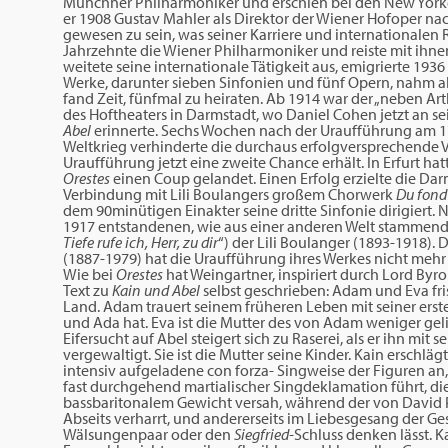
Münchner Philharmoniker und erschien bei den New Yorker
er 1908 Gustav Mahler als Direktor der Wiener Hofoper nach
gewesen zu sein, was seiner Karriere und internationalen R
Jahrzehnte die Wiener Philharmoniker und reiste mit ihnen
weitete seine internationale Tätigkeit aus, emigrierte 193
Werke, darunter sieben Sinfonien und fünf Opern, nahm al
fand Zeit, fünfmal zu heiraten. Ab 1914 war der „neben Art
des Hoftheaters in Darmstadt, wo Daniel Cohen jetzt an 
Abel
erinnerte. Sechs Wochen nach der Uraufführung am 17.
Weltkrieg verhinderte die durchaus erfolgversprechende Ve
Uraufführung jetzt eine zweite Chance erhält. In Erfurt ha
Orestes
einen Coup gelandet. Einen Erfolg erzielte die Da
Verbindung mit Lili Boulangers großem Chorwerk
Du fond
dem 90minütigen Einakter seine dritte Sinfonie dirigiert.
1917 entstandenen, wie aus einer anderen Welt stammen
Tiefe rufe ich, Herr, zu dir
“) der Lili Boulanger (1893-1918).
(1887-1979) hat die Uraufführung ihres Werkes nicht mehr 
Wie bei
Orestes
hat Weingartner, inspiriert durch Lord Byr
Text zu
Kain und Abel
selbst geschrieben: Adam und Eva fri
Land. Adam trauert seinem früheren Leben mit seiner ersten
und Ada hat. Eva ist die Mutter des von Adam weniger gel
Eifersucht auf Abel steigert sich zu Raserei, als er ihn mit
vergewaltigt. Sie ist die Mutter seine Kinder. Kain erschlä
intensiv aufgeladene con forza- Singweise der Figuren an,
fast durchgehend martialischer Singdeklamation führt, die
bassbaritonalem Gewicht versah, während der von David 
Abseits verharrt, und andererseits im Liebesgesang der Ge
Wälsungenpaar oder den
Siegfried-
Schluss denken lässt. 