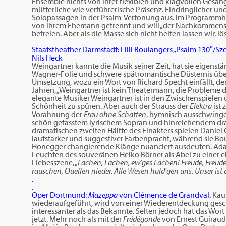
Ensemble nichts von ihrer flexiblen und klagvollen Gesan
mütterliche wie verführerische Präsenz. Eindringlicher u
Solopassagen in der Psalm-Vertonung aus. Im Programmhef
von ihrem Ehemann getrennt und will „der Nachkommensc
befreien. Aber als die Masse sich nicht helfen lassen wir, l
Staatstheather Darmstadt: Lilli Boulangers „Psalm 130″/S
Nils Heck
Weingartner kannte die Musik seiner Zeit, hat sie eigens
Wagner-Folie und schwere spätromantische Düsternis übe
Umsetzung, wozu ein Wort von Richard Specht einfällt, d
Jahren, „Weingartner ist kein Theatermann, die Probleme 
elegante Musiker Weingartner ist in den Zwischenspiele
Schönheit zu spüren. Aber auch der Strauss der
Elektra
ist
Vorahnung der
Frau ohne Schatten
, hymnisch ausschwingen
schön gefasstem lyrischem Sopran und hinreichendem dra
dramatischen zweiten Hälfte des Einakters spielen Daniel
lautstarker und suggestiver Farbenpracht, während sie Bo
Honegger changierende Klänge nuanciert ausdeuten. Ada
Leuchten des souveränen Heiko Börner als Abel zu einer e
Liebesszene, „
Lachen, Lachen, ew’ges Lachen! Freude, Freude,
rauschen, Quellen nieder. Alle Wesen huld’gen uns. Unser ist 
.
.
Oper Dortmund:
Mazeppa
von Clémence de Grandval.
Kaum
wiederaufgeführt, wird von einer Wiederentdeckung gesch
interessanter als das Bekannte. Selten jedoch hat das Wo
jetzt. Mehr noch als mit der
Frédégonde
von Ernest Guirau