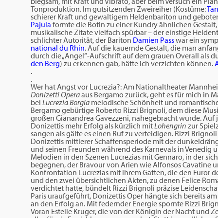
biegsam, mit Kraft und Vibrato, aber beim Versuch ein Pia
Tonproduktion. Im gutsitzenden Zweireiher (Kostüme:
Tan
schierer Kraft und gewaltigem Heldenbariton und geboten
Pajula
formte die Botin zu einer Kundry ähnlichen Gestalt,
musikalische Zitate vielfach spürbar – der einstige Helde
schlichter Autorität, der Bariton
Damien Pass
war ein sympa
national du Rhin
. Auf die kauernde Gestalt, die man anfan
durch die „Angel“-Aufschrift auf dem grauen Overall als 
den Berg
) zu erkennen gab, hätte ich verzichten können.
.
.
Wer hat Angst vor Lucrezia?: Am Nationaltheater Mannhe
Donizetti Opera
aus Bergamo zurück, geht es für mich in M
bei
Lucrezia Borgia
melodische Schönheit und romantische Ti
Bergamo gebürtige Roberto Rizzi Brignoli, dem diese Musi
großen Gianandrea Gavezzeni, nahegebracht wurde. Auf j
Donizettis mehr Erfolg als kürzlich mit
Lohengrin
zur Spiel
sangen als gälte es einen Ruf zu verteidigen. Rizzi Brignoli
Donizettis mittlerer Schaffensperiode mit der dunkeldr
und seinen Freunden während des Karnevals in Venedig und 
Melodien in den Szenen Lucrezias mit Gennaro, in der sic
begegnen, der Bravour von Arien wie Alfonsos Cavatine und
Konfrontation Lucrezias mit ihrem Gatten, die den Furor
und den zwei übersichtlichen Akten, zu denen Felice Rom
verdichtet hatte, bündelt Rizzi Brignoli präzise Leidensc
Paris uraufgeführt, Donizettis Oper hängte sich bereits a
an den Erfolg an. Mit federnder Energie spornte Rizzi Brig
Voran Estelle Kruger, die von der Königin der Nacht und Z