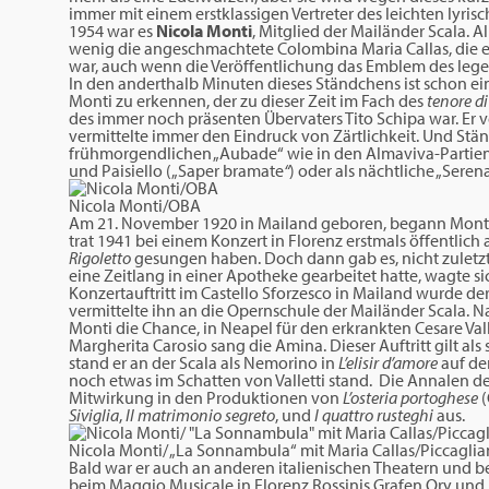
immer mit einem erstklassigen Vertreter des leichten lyris
1954 war es
Nicola Monti
, Mitglied der Mailänder Scala. A
wenig die angeschmachtete Colombina Maria Callas, die 
war, auch wenn die Veröffentlichung das Emblem des leg
In den anderthalb Minuten dieses Ständchens ist schon ei
Monti zu erkennen, der zu dieser Zeit im Fach des
tenore di
des immer noch präsenten Übervaters Tito Schipa war. Er 
vermittelte immer den Eindruck von Zärtlichkeit. Und Stän
frühmorgendlichen „Aubade“ wie in den Almaviva-Partien vo
und Paisiello („Saper bramate
“
) oder als nächtliche „Sere
Nicola Monti/OBA
Am 21. November 1920 in Mailand geboren, begann Mont
trat 1941 bei einem Konzert in Florenz erstmals öffentlich a
Rigoletto
gesungen haben. Doch dann gab es, nicht zuletzt
eine Zeitlang in einer Apotheke gearbeitet hatte, wagte s
Konzertauftritt im Castello Sforzesco in Mailand wurde 
vermittelte ihn an die Opernschule der Mailänder Scala.
Monti die Chance, in Neapel für den erkrankten Cesare Valle
Margherita Carosio sang die Amina. Dieser Auftritt gilt al
stand er an der Scala als Nemorino in
L’elisir d’amore
auf de
noch etwas im Schatten von Valletti stand. Die Annalen d
Mitwirkung in den Produktionen von
L’osteria portoghese
(
Siviglia
,
Il matrimonio segreto
, und
I quattro rusteghi
aus.
Nicola Monti/ „La Sonnambula“ mit Maria Callas/Piccagli
Bald war er auch an anderen italienischen Theatern und be
beim Maggio Musicale in Florenz Rossinis Grafen Ory und