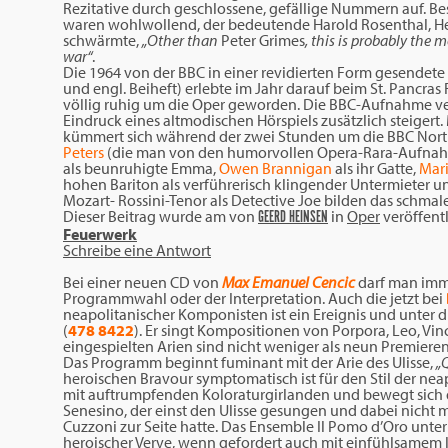
Rezitative durch geschlossene, gefällige Nummern auf. B
waren wohlwollend, der bedeutende Harold Rosenthal, H
schwärmte,
„Other than
Peter Grimes
, this is probably the 
war“
.
Die 1964 von der BBC in einer revidierten Form gesendete
und engl. Beiheft) erlebte im Jahr darauf beim St. Pancras F
völlig ruhig um die Oper geworden. Die BBC-Aufnahme ve
Eindruck eines altmodischen Hörspiels zusätzlich steigert.
kümmert sich während der zwei Stunden um die BBC North
Peters
(die man von den humorvollen Opera-Rara-Aufnahme
als beunruhigte Emma,
Owen Brannigan
als ihr Gatte,
Mar
hohen Bariton als verführerisch klingender Untermieter
Mozart- Rossini-Tenor als Detective Joe bilden das schma
Dieser Beitrag wurde am
von
in
Oper
veröffentl
GEERD HEINSEN
Feuerwerk
Schreibe eine Antwort
Bei einer neuen CD von
Max Emanuel Cencic
darf man imme
Programmwahl oder der Interpretation. Auch die jetzt bei
neapolitanischer Komponisten ist ein Ereignis und unter
(
478 8422
). Er singt Kompositionen von Porpora, Leo, Vinc
eingespielten Arien sind nicht weniger als neun Premieren
Das Programm beginnt fuminant mit der Arie des Ulisse,
„
heroischen Bravour symptomatisch ist für den Stil der ne
mit auftrumpfenden Koloraturgirlanden und bewegt sich 
Senesino, der einst den Ulisse gesungen und dabei nicht 
Cuzzoni zur Seite hatte. Das Ensemble Il Pomo d’Oro unt
heroischer Verve, wenn gefordert auch mit einfühlsamem l