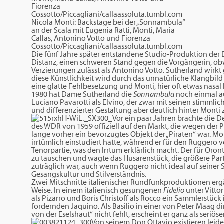
Nicola Monti: Backstage bei der „Sonnambula“
an der Scala mit Eugenia Ratti, Monti, Maria
Callas, Antonino Votto und Fiorenza
Cossotto/Piccagliani/callaassoluta.tumbl.com
Die fünf Jahre später entstandene Studio-Produktion der 
Distanz, einen schweren Stand gegen die Vorgängerin, o
Verzierungen zulässt als Antonino Votto. Sutherland wirkt 
diese Künstlichkeit wird durch das unnatürliche Klangbild
eine glatte Fehlbesetzung und Monti, hier oft etwas nasal 
1980 hat Dame Sutherland die
Sonnambula
noch einmal a
Luciano Pavarotti als Elvino, der zwar mit seinen stimml
und differenzierter Gestaltung aber deutlich hinter Monti 
Vor ein paar Jahren brachte di
des WDR von 1959 offiziell auf den Markt, die wegen der 
lange vorher ein bevorzugtes Objekt der „Piraten“ war. Monti
irrtümlich einstudiert hatte, während er für den Ruggero ver
Tenorpartie, was den Irrtum erklärlich macht. Der für Oro
zu tauschen und wagte das Husarenstück, die größere Part
zuträglich war, auch wenn Ruggero nicht ideal auf seiner S
Gesangskultur und Stilverständnis.
Zwei Mitschnitte italienischer Rundfunkproduktionen erg
Weise. In einem italienisch gesungenen
Fidelio
unter Vitto
als Pizarro und Boris Christoff als Rocco ein Sammlerstüc
fordernden Jaquino. Als Basilio in einer von Peter Maag di
von der Eselshaut“ nicht fehlt, erscheint er ganz als seriös
Von seinem Don Ottavio existieren lei