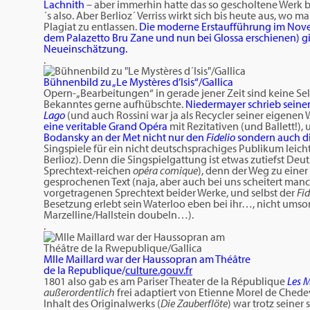
Lachnith
– aber immerhin hatte das so gescholtene Werk 
´s also. Aber Berlioz´ Verriss wirkt sich bis heute aus, wo 
Plagiat zu entlassen.
Die moderne Erstaufführung im Nove
dem Palazetto Bru Zane und nun bei Glossa erschienen) 
Neueinschätzung.
.
Bühnenbild zu „Le Mystères d’Isis“/Gallica
Opern-„Bearbeitungen“ in gerade jener Zeit sind keine Se
Bekanntes gerne aufhübschte.
Niedermayer schrieb sein
Lago
(und auch Rossini war ja als Recycler seiner eigenen
eine veritable Grand Opéra
mit Rezitativen (und Ballett!),
Bodansky an der Met nicht nur den
Fidelio
sondern auch d
Singspiele für ein nicht deutschsprachiges Publikum leich
Berlioz). Denn die Singspielgattung ist etwas zutiefst Deu
Sprechtext-reichen
opéra comique
), denn der Weg zu eine
gesprochenen Text (naja, aber auch bei uns scheitert m
vorgetragenen Sprechtext beider Werke, und selbst der
Fid
Besetzung erlebt sein Waterloo eben bei ihr…, nicht umson
Marzelline/Hallstein doubeln…).
.
Mlle Maillard war der Haussopran am Théâtre
de la Republique/
culture.gouv.fr
1801 also gab es am Pariser Theater de la République
Les M
außerordentlich
frei adaptiert von Etienne Morel de Chedev
Inhalt des Originalwerks (
Die Zauberflöte
) war trotz seine