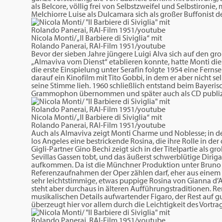
als Belcore, völlig frei von Selbstzweifel und Selbstironie
Melchiorre Luise als Dulcamara sich als großer Buffonist de
Nicola Monti/ „Il Barbiere di Siviglia“ mit
Rolando Panerai, RAI-Film 1951/youtube
Bevor der sieben Jahre jüngere Luigi Alva sich auf den gr
„Almaviva vom Dienst“ etablieren konnte, hatte Monti dies
die erste Einspielung unter Serafin folgte 1954 eine Fernse
darauf ein Kinofilm mit Tito Gobbi, in dem er aber nicht s
seine Stimme lieh. 1960 schließlich entstand beim Bayeri
Grammophon übernommen und später auch als CD publizi
Nicola Monti/ „Il Barbiere di Siviglia“ mit
Rolando Panerai, RAI-Film 1951/youtube
Auch als Almaviva zeigt Monti Charme und Noblesse; in de
los Angeles eine bestrickende Rosina, die ihre Rolle in der
Gigli-Partner Gino Bechi zeigt sich in der Titelpartie als g
Sevillas Gassen tobt, und das äußerst schwerblütige Diriga
aufkommen. Da ist die Münchner Produktion unter Bruno B
Referenzaufnahmen der Oper zählen darf, eher aus einem
sehr leichtstimmige, etwas puppige Rosina von Gianna d’
steht aber durchaus in älteren Aufführungstraditionen. Rena
musikalischen Details aufwartender Figaro, der Rest auf g
überzeugt hier vor allem durch die Leichtigkeit des Vortrag