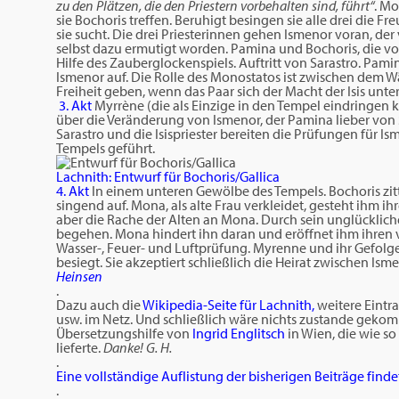
zu den Plätzen, die den Priestern vorbehalten sind, führt“
. Mo
sie Bochoris treffen. Beruhigt besingen sie alle drei die F
sie sucht. Die drei Priesterinnen gehen Ismenor voran, der
selbst dazu ermutigt worden. Pamina und Bochoris, die 
Hilfe des Zauberglockenspiels. Auftritt von Sarastro. Pamina
Ismenor auf. Die Rolle des Monostatos ist zwischen dem Wä
Freiheit geben, wenn das Paar sich der Macht der Isis unter
3. Akt
Myrrène (die als Einzige in den Tempel eindringen
über die Veränderung von Ismenor, der Pamina lieber von Sar
Sarastro und die Isispriester bereiten die Prüfungen für I
Tempels geführt.
Lachnith: Entwurf für Bochoris/Gallica
4. Akt
In einem unteren Gewölbe des Tempels. Bochoris zi
singend auf. Mona, als alte Frau verkleidet, gesteht ihm ih
aber die Rache der Alten an Mona. Durch sein unglückliche
begehen. Mona hindert ihn daran und eröffnet ihm ihren 
Wasser-, Feuer- und Luftprüfung. Myrenne und ihr Gefolge 
besiegt. Sie akzeptiert schließlich die Heirat zwischen Isme
Heinsen
.
Dazu auch die
Wikipedia-Seite für Lachnith,
weitere Eintr
usw. im Netz. Und schließlich wäre nichts zustande gek
Übersetzungshilfe von
Ingrid Englitsch
in Wien, die wie so
lieferte.
Danke! G. H.
.
Eine vollständige Auflistung der bisherigen Beiträge findet
.