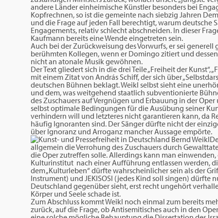
andere Länder einheimische Künstler besonders bei Enga
Kopfrechnen, so ist die gemeinte nach siebzig Jahren Dem
und die Frage auf jeden Fall berechtigt, warum deutsche S
Engagements, relativ schlecht abschneiden. In dieser Frag
Kaufmann bereits eine Wende eingetreten sein.
Auch bei der Zurückweisung des Vorwurfs, er sei generell
berühmten Kollegen, wenn er Domingo zitiert und dessen M
nicht an atonale Musik gewöhnen.
Der Text gliedert sich in die drei Teile „Freiheit der Kunst“,
mit einem Zitat von András Schiff, der sich über „Selbstdar
deutschen Bühnen beklagt. Weikl selbst sieht eine unerhö
und dem, was weitgehend staatlich subventionierte Bühnen
des Zuschauers auf Vergnügen und Erbauung in der Oper 
selbst optimale Bedingungen für die Ausübung seiner Kun
verhindern will und letzteres nicht garantieren kann, da
häufig Ignoranten sind. Der Sänger dürfte nicht der einzi
über Ignoranz und Arroganz mancher Aussage empörte.
De
allgemein die Verrohung des Zuschauers durch Gewalttate
die Oper zutreffen solle. Allerdings kann man einwenden, 
Kulturinstitut nach einer Aufführung entlassen werden, d
dem „Kulturleben“ dürfte wahrscheinlicher sein als der Grif
Instrument) und JEKISOSI (jedes Kind soll singen) dürfte
Deutschland gegenüber sieht, erst recht ungehört verhal
Körper und Seele schade ist.
Zum Abschluss kommt Weikl noch einmal zum bereits meh
zurück, auf die Frage, ob Antisemitisches auch in den O
eine solche mögliche Behauptung die Dissertation des Israe