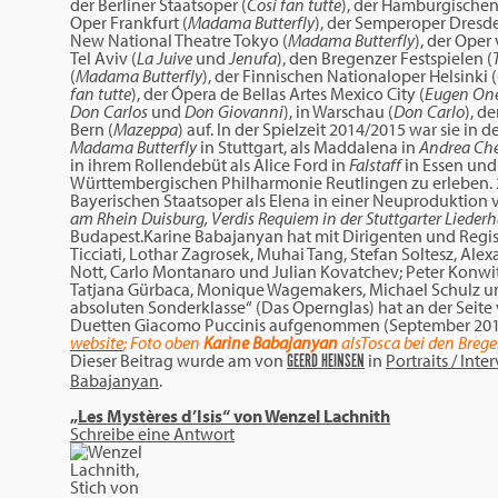
der Berliner Staatsoper (
Cosí fan tutte
), der Hamburgischen
Oper Frankfurt (
Madama Butterfly
), der Semperoper Dresde
New National Theatre Tokyo (
Madama Butterfly
), der Oper
Tel Aviv (
La Juive
und
Jenufa
), den Bregenzer Festspielen (
(
Madama Butterfly
), der Finnischen Nationaloper Helsinki (
fan tutte
), der Ópera de Bellas Artes Mexico City (
Eugen On
Don Carlos
und
Don Giovanni
), in Warschau (
Don Carlo
),
de
Bern (
Mazeppa
) auf. In der Spielzeit 2014/2015 war sie in d
Madama Butterfly
in Stuttgart, als Maddalena in
Andrea Ché
in ihrem Rollendebüt als Alice Ford in
Falstaff
in Essen und
Württembergischen Philharmonie Reutlingen zu erleben. 
Bayerischen Staatsoper als Elena in einer Neuproduktion
am Rhein Duisburg, Verdis
Requiem in der Stuttgarter Lieder
Budapest.Karine Babajanyan hat mit Dirigenten und Regisse
Ticciati, Lothar Zagrosek, Muhai Tang, Stefan Soltesz, Ale
Nott, Carlo Montanaro und Julian Kovatchev; Peter Konwit
Tatjana Gürbaca, Monique Wagemakers, Michael Schulz und 
absoluten Sonderklasse“ (Das Opernglas) hat an der Seite
Duetten Giacomo Puccinis aufgenommen (September 201
website
; Foto oben
Karine Babajanyan
alsTosca bei den Bregen
Dieser Beitrag wurde am
von
in
Portraits / Inte
GEERD HEINSEN
Babajanyan
.
„Les Mystères d’Isis“ von Wenzel Lachnith
Schreibe eine Antwort