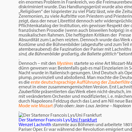
ein enormes Problem in Frankreich, wo die Freimaurerbe
diskriminiert wurde. Das Handlungsgerüst wurde also ei
„Religiösen“ der Isispriester zu viel Platz lässt, wie die Z
Zeremonien, zu viele Auftritte von Priestern und Priesteri
zeigt, dass der neue Librettist dennoch sehr widersprüchl
Pflichtenkatalog der Institution, ein gewisser Respekt de
französischen Prosodie (wenn auch bisweilen holprig) in
musikalischen Rahmen. Die heftigsten Kritiken der Presse g
Absurdität zum Lachen reizten. Dennoch wurde das Werk e
Kostüme und die Bühnenbilder (abgestufte und zum Teil m
atemberaubend) die Faszination der Pariser mit Lachnit
sind, die Bühnenbilder großartig, die Ballette göttlich“
beton
.
Dennoch – mit den
Mystères
startete so eine Art Mozart-M
dünn gewesen war: Bestenfalls gab es mal Einzelarien in S
Nacht wurde in Italienisch gesungen. Und Deutsch als Ope
plump, provinziell und abstoßend. Man mochte die Deutsc
es die
erste deutschsprachige Aufführung der
Zauberflöte
d
erneut in einer zusammengemischten Version. Erst Lach
Zauberflöte
präsentierten das Werk eben nicht-deutsch, i
mit verändertem Orchester und modifizierter, i. e. märch
durch Napoleons Feldzug durch das Land am Nil neue Basi
Mode wie Mozart
(Foto oben: Jean-Lous Jerôme – Napoleon
.
Der Startenor Francois Lys/
Uni Frankfurt
Wenzel Lachnith
stammte aus Böhmen und arbeitete 1801 
Pariser Oper. Er war während der Revolution emigriert un