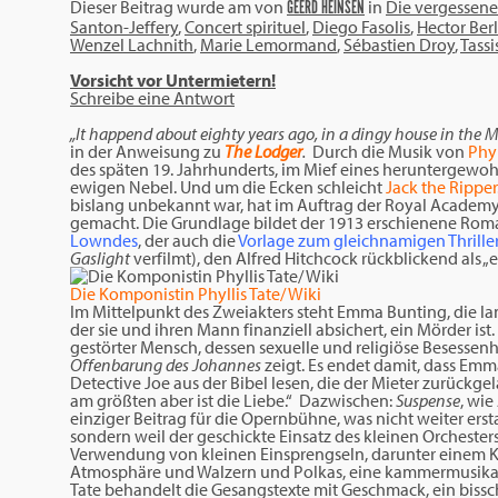
Dieser Beitrag wurde am
von
in
Die vergessene
GEERD HEINSEN
Santon-Jeffery
,
Concert spirituel
,
Diego Fasolis
,
Hector Ber
Wenzel Lachnith
,
Marie Lemormand
,
Sébastien Droy
,
Tassi
Vorsicht vor Untermietern!
Schreibe eine Antwort
„It happend about eighty years ago, in a dingy house in the 
in der Anweisung zu
The Lodger
.
Durch die Musik von
Phyl
des späten 19. Jahrhunderts, im Mief eines heruntergew
ewigen Nebel. Und um die Ecken schleicht
Jack the Ripper
bislang unbekannt war, hat im Auftrag der Royal Academy
gemacht. Die Grundlage bildet der 1913 erschienene Ro
Lowndes
, der auch die
Vorlage zum gleichnamigen Thrille
Gaslight
verfilmt), den Alfred Hitchcock rückblickend als „
Die Komponistin Phyllis Tate/ Wiki
Im Mittelpunkt des Zweiakters steht Emma Bunting, die langs
der sie und ihren Mann finanziell absichert, ein Mörder is
gestörter Mensch, dessen sexuelle und religiöse Besessenh
Offenbarung des Johannes
zeigt. Es endet damit, dass Emm
Detective Joe aus der Bibel lesen, die der Mieter zurückgel
am größten aber ist die Liebe.“ Dazwischen:
Suspense
, wi
einziger Beitrag für die Opernbühne, was nicht weiter erst
sondern weil der geschickte Einsatz des kleinen Orchesters, 
Verwendung von kleinen Einsprengseln, darunter einem Kla
Atmosphäre und Walzern und Polkas, eine kammermusikalisc
Tate behandelt die Gesangstexte mit Geschmack, ein bissch