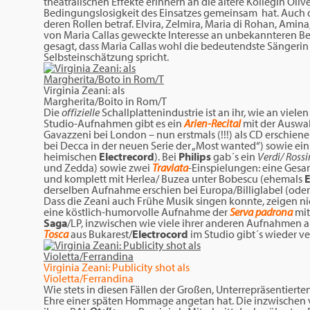
theatralischen Effekte erinnern an die ältere Kollegin Oli
Bedingungslosigkeit des Einsatzes gemeinsam hat. Auch die
deren Rollen betraf. Elvira, Zelmira, Maria di Rohan, Amin
von Maria Callas geweckte lnteresse an unbekannteren Bel
gesagt, dass Maria Callas wohl die bedeutendste Sängerin
Selbsteinschätzung spricht.
Virginia Zeani: als
Margherita/Boito in Rom/T
Die
offizielle
Schallplattenindustrie ist an ihr, wie an viel
Studio-Aufnahmen gibt es ein
Arien-Recital
mit der Auswahl
Gavazzeni bei London – nun erstmals (!!!) als CD erschienen
bei Decca in der neuen Serie der „Most wanted“) sowie ei
heimischen
Electrecord
). Bei
Philips
gab´s ein
Verdi/ Rossi
und Zedda) sowie zwei
Traviata
-Einspielungen: eine Ges
und komplett mit Herlea/ Buzea unter Bobescu (ehemals
E
derselben Aufnahme erschien bei Europa/Billiglabel (oder 
Dass die Zeani auch Frühe Musik singen konnte, zeigen ni
eine köstlich-humorvolle Aufnahme der
Serva padrona
mit
Saga
/LP, inzwischen wie viele ihrer anderen Aufnahmen a
Tosca
aus Bukarest/
Electrocord
im Studio gibt´s wieder ve
Virginia Zeani: Publicity shot als
Violetta/Ferrandina
Wie stets in diesen Fällen der Großen, Unterrepräsentierten,
Ehre einer späten Hommage angetan hat. Die inzwischen v