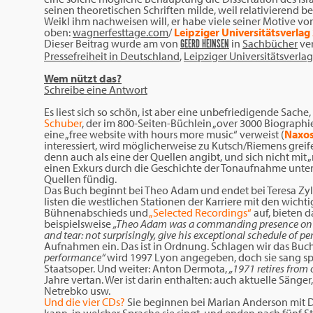
seinen theoretischen Schriften milde, weil relativierend be
Weikl ihm nachweisen will, er habe viele seiner Motive v
oben:
wagnerfesttage.com
/
Leipziger Universitätsverla
Dieser Beitrag wurde am
von
in
Sachbücher
ver
GEERD HEINSEN
Pressefreiheit in Deutschland
,
Leipziger Universitätsverlag
Wem nützt das?
Schreibe eine Antwort
Es liest sich so schön, ist aber eine unbefriedigende Sache
Schuber
, der im 800-Seiten-Büchlein „over 3000 Biographi
eine „free website with hours more music“ verweist (
Naxos
interessiert, wird möglicherweise zu Kutsch/Riemens grei
denn auch als eine der Quellen angibt, und sich nicht mi
einen Exkurs durch die Geschichte der Tonaufnahme unter
Quellen fündig.
Das Buch beginnt bei Theo Adam und endet bei Teresa Zyli
listen die westlichen Stationen der Karriere mit den wic
Bühnenabschieds und
„Selected Recordings“
auf, bieten 
beispielsweise
„Theo Adam was a commanding presence on sta
and tear: not surprisingly, give his exceptional schedule of 
Aufnahmen ein. Das ist in Ordnung. Schlagen wir das Buch
performance“
wird 1997 Lyon angegeben, doch sie sang spä
Staatsoper. Und weiter: Anton Dermota,
„1971 retires from 
Jahre vertan. Wer ist darin enthalten: auch aktuelle Sänger
Netrebko usw.
Und die vier CDs?
Sie beginnen bei Marian Anderson mit D