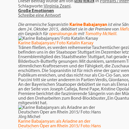
Dieser Beitrag wurde am
von
in
Portraits / Inte
GEERD HEINSEN
Schlagworte:
Virginia Zeani
.
Große Emotionen
Schreibe eine Antwort
Die armenische Sopranistin
Karine Babajanyan
ist eine Sä
dem 24. Oktober 2015, debütiert sie in der Premiere von
Mefi
ein Gespräch für
operalounge.de
mit
Tomothy McNeill.
Karine Babajanyan/ Foto Katalin Karsay
Tränen fließen, es werden reihenweise Taschentücher gezü
befinden uns in der Staatsoper Stuttgart im Dezember let
Ensemblemitglied des Staatstheater Stuttgart, hat gerad
Bilderbuch-Butterfly gesungen: Mit dunklem, samtenem T
stimmlichen Kraftreserven und der Fähigkeit, die Zuschauer
erschüttern. Die Sopranistin ist für mich eine der ganz we
Publikum erreichen, und das nicht nur als Cio-Cio-San, so
Puccini tritt sie unter anderem in Partien Verdis, Giordanos
An der Bayerischen Staatsoper debütiert sie nun als Ele
an der Seite von Joseph Calleja, René Pape, Kristine Opola
Premiere berichtet die faszinierende Sängerin von der M
und den Dreharbeiten zum Bond-Blockbuster „Ein Quantum T
mitgewirkt hat.
Karine Babajanyan: als Ariadne an der
Deutschen Oper am Rhein 2015/ Foto: Hans