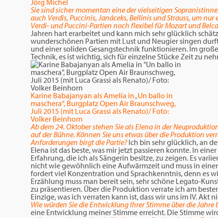
Jörg Michel
Sie sind sicher momentan eine der vielseitigen Sopranistinne
auch Verdis, Puccinis, Janáceks, Bellinis und Strauss, um n
Verdi- und Puccini-Partien noch flexibel für Mozart und Belc
Jahren hart erarbeitet und kann mich sehr glücklich schätz
wunderschönen Partien mit Lust und Neugier singen durfte
und einer soliden Gesangstechnik funktionieren. Im großen
Technik, es ist wichtig, sich für einzelne Stücke Zeit zu n
Karine Babajanyan als Amelia in „Un ballo in
maschera“, Burgplatz Open Air Braunschweg,
Juli 2015 (mit Luca Grassi als Renato)/ Foto:
Volker Beinhorn
Ab dem 24. Oktober stehen Sie als Elena in der Neuprodukti
auf der Bühne. Können Sie uns etwas über die Produktion ver
Anforderungen birgt die Partie?
Ich bin sehr glücklich, an d
Elena ist das beste, was mir jetzt passieren konnte. In eine
Erfahrung, die ich als Sängerin besitze, zu zeigen. Es var
nicht wie gewöhnlich eine Aufwärmzeit und muss in einer g
fordert viel Konzentration und Sprachkenntnis, denn es wi
Erzählung muss man bereit sein, sehr schöne Legato-Kunst
zu präsentieren. Über die Produktion verrate ich am besten
Einzige, was ich verraten kann ist, dass wir uns im IV. Akt
Wie würden Sie die Entwicklung Ihrer Stimme über die Jahre
eine Entwicklung meiner Stimme erreicht. Die Stimme wird