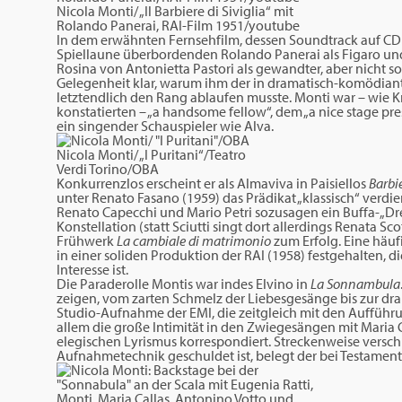
Nicola Monti/ „Il Barbiere di Siviglia“ mit
Rolando Panerai, RAI-Film 1951/youtube
In dem erwähnten Fernsehfilm, dessen Soundtrack auf CD er
Spiellaune überbordenden Rolando Panerai als Figaro und
Rosina von Antonietta Pastori als gewandter, aber nicht sond
Gelegenheit klar, warum ihm der in dramatisch-komödianti
letztendlich den Rang ablaufen musste. Monti war – wie Krit
konstatierten – „a handsome fellow“, dem „a nice stage pre
ein singender Schauspieler wie Alva.
Nicola Monti/ „I Puritani“/Teatro
Verdi Torino/OBA
Konkurrenzlos erscheint er als Almaviva in Paisiellos
Barbie
unter Renato Fasano (1959) das Prädikat „klassisch“ verdie
Renato Capecchi und Mario Petri sozusagen ein Buffa-„Dr
Konstellation (statt Sciutti singt dort allerdings Renata Sc
Frühwerk
La cambiale di
matrimonio
zum Erfolg. Eine häuf
in einer soliden Produktion der RAI (1958) festgehalten,
Interesse ist.
Die Paraderolle Montis war indes Elvino in
La Sonnambula
zeigen, vom zarten Schmelz der Liebesgesänge bis zur dra
Studio-Aufnahme der EMI, die zeitgleich mit den Aufführu
allem die große Intimität in den Zwiegesängen mit Maria Ca
elegischen Lyrismus korrespondiert. Streckenweise versch
Aufnahmetechnik geschuldet ist, belegt der bei Testament 