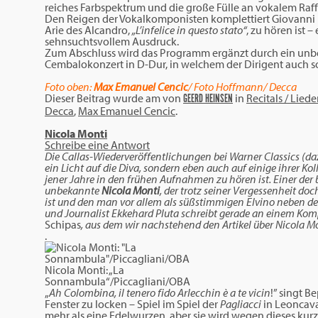
reiches Farbspektrum und die große Fülle an vokalem Raf
Den Reigen der Vokalkomponisten komplettiert Giovanni B
Arie des Alcandro,
„L’infelice in questo stato“
, zu hören ist 
sehnsuchtsvollem Ausdruck.
Zum Abschluss wird das Programm ergänzt durch ein unb
Cembalokonzert in D-Dur, in welchem der Dirigent auch sol
Foto oben:
Max Emanuel Cencic
/ Foto Hoffmann/ Decca
Dieser Beitrag wurde am
von
in
Recitals / Liede
GEERD HEINSEN
Decca
,
Max Emanuel Cencic
.
Nicola Monti
Schreibe eine Antwort
Die Callas-Wiederveröffentlichungen bei Warner Classics (daz
ein Licht auf die Diva, sondern eben auch auf einige ihrer Ko
jener Jahre in den frühen Aufnahmen zu hören ist. Einer der 
unbekannte
Nicola Monti
, der trotz seiner Vergessenheit do
ist und den man vor allem als süßstimmigen Elvino neben der
und Journalist Ekkehard Pluta schreibt gerade an einem Ko
Schipas
, aus dem wir nachstehend den Artikel über Nicola 
.
Nicola Monti: „La
Sonnambula“/Piccagliani/OBA
„
Ah Colombina, il tenero fido Arlecchin è a te vicin
!” singt B
Fenster zu locken – Spiel im Spiel der
Pagliacci
in Leoncava
mehr als eine Edelwurzen, aber sie wird wegen dieses kur