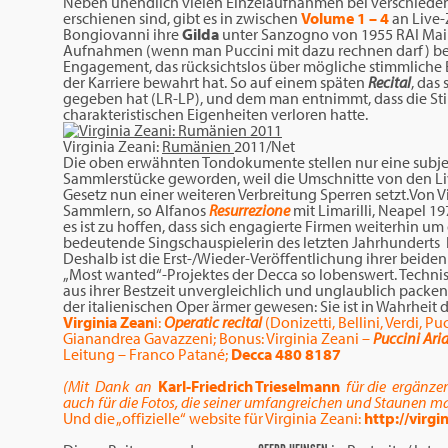
Neben unendlich vielen Einzelaufnahmen bei verschiedene
erschienen sind, gibt es in zwischen
Volume 1 – 4
an Live
Bongiovanni ihre
Gilda
unter Sanzogno von 1955 RAI Maila
Aufnahmen (wenn man Puccini mit dazu rechnen darf) bet
Engagement, das rücksichtslos über mögliche stimmliche
der Karriere bewahrt hat. So auf einem späten
Recital
, das
gegeben hat (LR-LP), und dem man entnimmt, dass die S
charakteristischen Eigenheiten verloren hatte.
Virginia Zeani:
Rumänien
2011/Net
Die oben erwähnten Tondokumente stellen nur eine subje
Sammlerstücke geworden, weil die Umschnitte von den Liv
Gesetz nun einer weiteren Verbreitung Sperren setzt.Von 
Sammlern, so Alfanos
Resurrezione
mit Limarilli, Neapel 1
es ist zu hoffen, dass sich engagierte Firmen weiterhin u
bedeutende Singschauspielerin des letzten Jahrhundert
Deshalb ist die Erst-/Wieder-Veröffentlichung ihrer beid
„Most wanted“-Projektes der Decca so lobenswert. Technis
aus ihrer Bestzeit unvergleichlich und unglaublich packe
der italienischen Oper ärmer gewesen: Sie ist in Wahrheit 
Virginia Zean
i:
Operatic recital
(Donizetti, Bellini, Verdi, P
Gianandrea Gavazzeni; Bonus: Virginia Zeani –
Puccini Ari
Leitung – Franco Patané;
Decca 480 8187
(Mit Dank an
Karl-Friedrich Trieselmann
für die ergänze
auch für die Fotos, die seiner umfangreichen und Staune
Und die „offizielle“ website für Virginia Zeani:
http://virgi