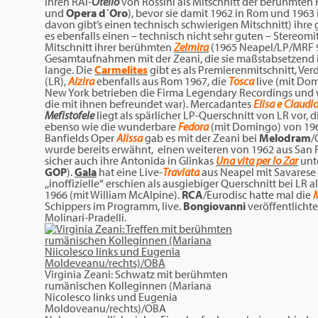
ihren RAl-
Otello
von Rossini als Mitschnitt der berühmte
und
Opera d´Oro
), bevor sie damit 1962 in Rom und 1963
davon gibt’s einen technisch schwierigen Mitschnitt) ihre 
es ebenfalls einen – technisch nicht sehr guten – Stereom
Mitschnitt ihrer berühmten
Zelmira
(1965 Neapel/LP/MRF 9
Gesamtaufnahmen mit der Zeani, die sie maßstabsetzend 
lange. Die
Carmelites
gibt es als Premierenmitschnitt, Ver
(LR),
Alzira
ebenfalls aus Rom 1967, die
Tosca
live (mit Do
New York betrieben die Firma Legendary Recordings und 
die mit ihnen befreundet war). Mercadantes
Elisa e Claudi
Mefistofele
liegt als spärlicher LP-Querschnitt von LR vor, 
ebenso wie die wunderbare
Fedora
(mit Domingo) von 196
Banfields Oper
Alissa
gab es mit der Zeani bei
Melodram
/
wurde bereits erwähnt, einen weiteren von 1962 aus San R
sicher auch ihre Antonida in Glinkas
Una vita per lo Zar
unte
GOP
).
Gala
hat eine Live-
Traviata
aus Neapel mit Savarese
,,inoffizielle“ erschien als ausgiebiger Querschnitt bei L
1966 (mit William McAlpine).
RCA
/Eurodisc hatte mal die
Schippers im Programm, live.
Bongiovanni
veröffentlichte
Molinari-Pradelli.
Virginia Zeani: Schwatz mit berühmten
rumänischen Kolleginnen (Mariana
Nicolesco links und Eugenia
Moldoveanu/rechts)/OBA