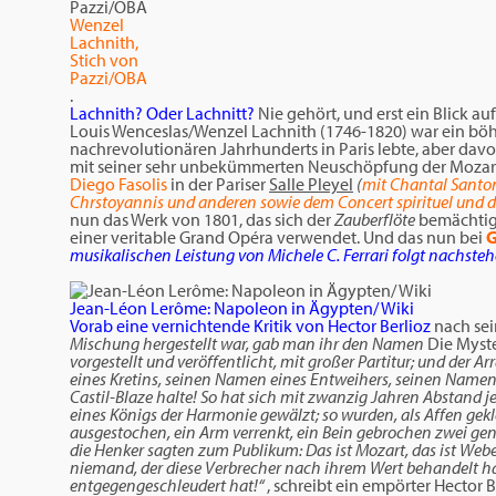
Wenzel
Lachnith,
Stich von
Pazzi/OBA
.
Lachnith? Oder Lachnitt?
Nie gehört, und erst ein Blick au
Louis Wenceslas/Wenzel Lachnith (1746-1820) war ein böhm
nachrevolutionären Jahrhunderts in Paris lebte, aber davon 
mit seiner sehr unbekümmerten Neuschöpfung der Moza
Diego Fasolis
in der Pariser
Salle Pleyel
(
mit Chantal Santon
Chrstoyannis und anderen sowie dem Concert spirituel und 
nun das Werk von 1801, das sich der
Zauberflöte
bemächtigt
einer veritable Grand Opéra verwendet. Und das nun bei
G
musikalischen Leistung von Michele C. Ferrari folgt nachste
Jean-Léon Lerôme: Napoleon in Ägypten/ Wiki
Vorab eine vernichtende Kritik von Hector Berlioz
nach se
Mischung hergestellt war, gab man ihr den Namen
Die Myste
vorgestellt und veröffentlicht, mit großer Partitur; und de
eines Kretins, seinen Namen eines Entweihers, seinen Namen
Castil-Blaze halte! So hat sich mit zwanzig Jahren Abstand j
eines Königs der Harmonie gewälzt; so wurden, als Affen gek
ausgestochen, ein Arm verrenkt, ein Bein gebrochen zwei ge
die Henker sagten zum Publikum: Das ist Mozart, das ist Webe
niemand, der diese Verbrecher nach ihrem Wert behandelt h
entgegengeschleudert hat!“
, schreibt ein empörter Hector