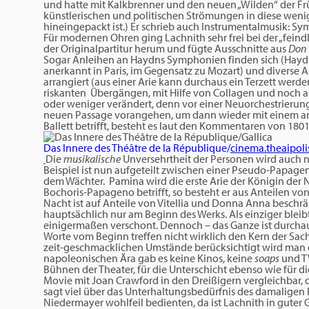
und hatte mit Kalkbrenner und den neuen „Wilden“ der Frühkl
künstlerischen und politischen Strömungen in diese weni
hineingepackt ist.) Er schrieb auch Instrumentalmusik: Sy
Für modernen Ohren ging Lachnith sehr frei bei der „fei
der Originalpartitur herum und fügte Ausschnitte aus
Don 
Sogar Anleihen an Haydns Symphonien finden sich (Haydn
anerkannt in Paris, im Gegensatz zu Mozart) und diverse A
arrangiert (aus einer Arie kann durchaus ein Terzett werden
riskanten Übergängen, mit Hilfe von Collagen und noch a
oder weniger verändert, denn vor einer Neuorchestrierung
neuen Passage vorangehen, um dann wieder mit einem a
Ballett betrifft, besteht es laut den Kommentaren von 180
Das Innere des Théâtre de la République/
cinema.theaipoli
Die
musikalische
Unversehrtheit der Personen wird auch n
Beispiel ist nun aufgeteilt zwischen einer Pseudo-Papagen
dem Wächter. Pamina wird die erste Arie der Königin der N
Bochoris-Papageno betrifft, so besteht er aus Anteilen v
Nacht ist auf Anteile von Vitellia und Donna Anna beschrä
hauptsächlich nur am Beginn des Werks. Als einziger blei
einigermaßen verschont. Dennoch – das Ganze ist durchau
Worte vom Beginn treffen nicht wirklich den Kern der Sa
zeit-geschmacklichen Umstände berücksichtigt wird man
napoleonischen Ära gab es keine Kinos, keine
soaps
und TV
Bühnen der Theater, für die Unterschicht ebenso wie für di
Movie mit Joan Crawford in den Dreißigern vergleichbar
sagt viel über das Unterhaltungsbedürfnis des damaligen 
Niedermayer wohlfeil bedienten, da ist Lachnith in guter