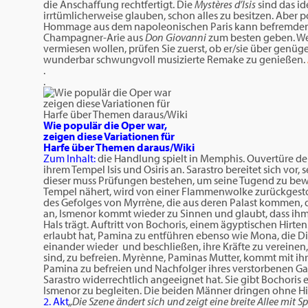
die Anschaffung rechtfertigt. Die
Mystères d’Isis
sind das id
irrtümlicherweise glauben, schon alles zu besitzen. Aber 
Hommage aus dem napoleonischen Paris kann befremden
Champagner-Arie aus
Don Giovanni
zum besten geben. We
vermiesen wollen, prüfen Sie zuerst, ob er/sie über genüg
wunderbar schwungvoll musizierte Remake zu genießen.
.
.
Wie populär die Oper war,
zeigen diese Variationen für
Harfe über Themen daraus/Wiki
Zum Inhalt:
die Handlung spielt in Memphis. Ouvertüre de
ihrem Tempel Isis und Osiris an. Sarastro bereitet sich vor
dieser muss Prüfungen bestehen, um seine Tugend zu bewei
Tempel nähert, wird von einer Flammenwolke zurückgesto
des Gefolges von Myrrène, die aus deren Palast kommen, d
an, Ismenor kommt wieder zu Sinnen und glaubt, dass ihm 
Hals trägt. Auftritt von Bochoris, einem ägyptischen Hirten
erlaubt hat, Pamina zu entführen ebenso wie Mona, die Di
einander wieder und beschließen, ihre Kräfte zu vereinen
sind, zu befreien. Myrènne, Paminas Mutter, kommt mit ihr
Pamina zu befreien und Nachfolger ihres verstorbenen Ga
Sarastro widerrechtlich angeeignet hat. Sie gibt Bochori
Ismenor zu begleiten. Die beiden Männer dringen ohne Hin
2. Akt
„Die Szene ändert sich und zeigt eine breite Allee mi