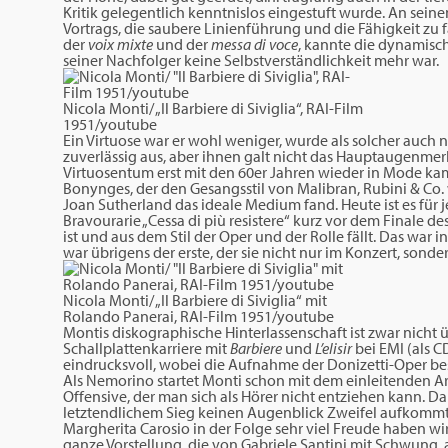
Kritik gelegentlich kenntnislos eingestuft wurde. An sei
Vortrags, die saubere Linienführung und die Fähigkeit zu
der
voix mixte
und der
messa di voce
, kannte die dynamisc
seiner Nachfolger keine Selbstverständlichkeit mehr war.
Nicola Monti/ „Il Barbiere di Siviglia“, RAI-Film
1951/youtube
Ein Virtuose war er wohl weniger, wurde als solcher auch n
zuverlässig aus, aber ihnen galt nicht das Hauptaugenmerk
Virtuosentum erst mit den 60er Jahren wieder in Mode kam
Bonynges, der den Gesangsstil von Malibran, Rubini & Co. 
Joan Sutherland das ideale Medium fand. Heute ist es für
Bravourarie „Cessa di più resistere“ kurz vor dem Finale de
ist und aus dem Stil der Oper und der Rolle fällt. Das war i
war übrigens der erste, der sie nicht nur im Konzert, so
Nicola Monti/ „Il Barbiere di Siviglia“ mit
Rolando Panerai, RAI-Film 1951/youtube
Montis diskographische Hinterlassenschaft ist zwar nicht üp
Schallplattenkarriere mit
Barbiere
und
L’elisir
bei EMI (als C
eindrucksvoll, wobei die Aufnahme der Donizetti-Oper b
Als Nemorino startet Monti schon mit dem einleitenden A
Offensive, der man sich als Hörer nicht entziehen kann. Da
letztendlichem Sieg keinen Augenblick Zweifel aufkommt. 
Margherita Carosio in der Folge sehr viel Freude haben wir
ganze Vorstellung, die von Gabriele Santini mit Schwung, a