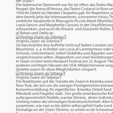
der Scala/T
Die italienische Opernwelt war für sie offen: das Teatro Mass
Neapel, die Arena di Verona, das Teatro Costanzi in Rom un
1956 ihr Debüt als Händels Cleopatra gab. lhr Repertoire u
dem bereits jetzt die interessanteren, schwereren hinzu: Th
weibliche Hauptrolle in Mascagnis
Piccolo Marat
(Mariella).
Leyla Gencer und Margherita Carosio) in der Uraufführun
mitzuwirken, und auch die Rossini- und Donizetti-Rollen, f
di Rohan
und
Otello
an.
Virginia Zeani: als Zelmira/T
Sie beschränkte ihre Auftritte nicht auf ltalien: London (
Mascherini u. a. in Rollen wie Lucia di Lammermoor oder Vi
Schweiz, Griechenland. Selbst Südafrika und Ägypten waren
vergleichsweise selten. Abgesehen von zwei Vorstellungen a
in
Vespri siciliani
beim Newport Festival am 23. August 1967
anderen wichtigen Häusern der USA: Möglicherweise wege
Violetta waren ihr diese Möglichkeiten versperrt.
Virginia Zeani: als Tatjana/T
Die Reaktionen auf die
Traviata
der Zeani in Amerika waren 
New York, die sich um die weniger Prestigereichen kümmer
Konzertvorstellung. Ihr eigentliches Amerika-Debüt fand 1
Nikolaidi und Flagello) statt. Der große amerikanische Kr
außergewohnlich flexible, warme Stimme, deren individu
Umfang neben der einmaligen Koloratursicherheit. Alles f
zusammen, wie man es bis dahin selten gehört hatte (und
Einmalige an der Zeani-Stimme, so schien es de Schauense