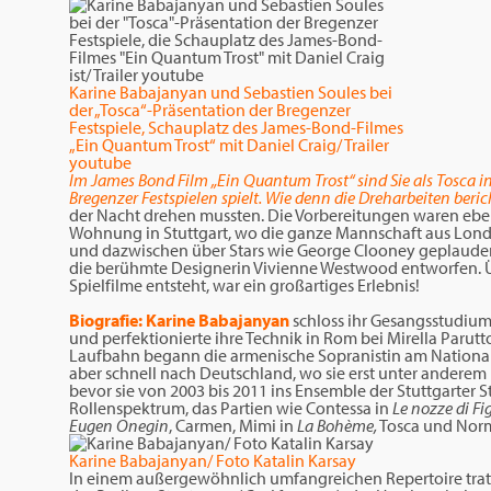
Karine Babajanyan und Sebastien Soules bei
der „Tosca“-Präsentation der Bregenzer
Festspiele, Schauplatz des James-Bond-Filmes
„Ein Quantum Trost“ mit Daniel Craig/ Trailer
youtube
Im James Bond Film „Ein Quantum Trost“ sind Sie als Tosca i
Bregenzer Festspielen spielt. Wie denn die Dreharbeiten beri
der Nacht drehen mussten. Die Vorbereitungen waren ebenf
Wohnung in Stuttgart, wo die ganze Mannschaft aus Londo
und dazwischen über Stars wie George Clooney geplaudert
die berühmte Designerin Vivienne Westwood entworfen. Ü
Spielfilme entsteht, war ein großartiges Erlebnis!
Biografie: K
arine Babajanyan
schloss ihr Gesangsstudiu
und perfektionierte ihre Technik in Rom bei Mirella Parutto
Laufbahn begann die armenische Sopranistin am National
aber schnell nach Deutschland, wo sie erst unter anderem i
bevor sie von 2003 bis 2011 ins Ensemble der Stuttgarter St
Rollenspektrum, das Partien wie Contessa in
Le nozze di Fi
Eugen Onegin
, Carmen, Mimi in
La Bohème,
Tosca und Nor
Karine Babajanyan/ Foto Katalin Karsay
In einem außergewöhnlich umfangreichen Repertoire trat