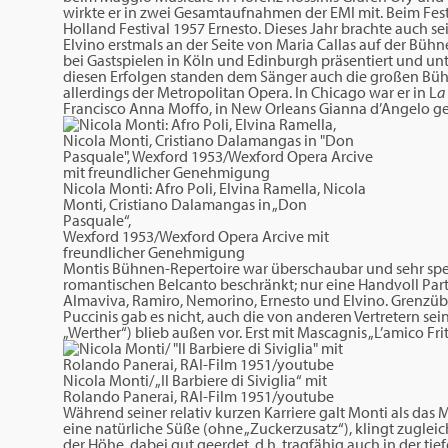
wirkte er in zwei Gesamtaufnahmen der EMI mit. Beim Fest
Holland Festival 1957 Ernesto. Dieses Jahr brachte auch se
Elvino erstmals an der Seite von Maria Callas auf der Bü
bei Gastspielen in Köln und Edinburgh präsentiert und 
diesen Erfolgen standen dem Sänger auch die großen Büh
allerdings der Metropolitan Opera. In Chicago war er in L
a
Francisco Anna Moffo, in New Orleans Gianna d’Angelo g
Nicola Monti: Afro Poli, Elvina Ramella, Nicola
Monti, Cristiano Dalamangas in „Don
Pasquale“,
Wexford 1953/Wexford Opera Arcive mit
freundlicher Genehmigung
Montis Bühnen-Repertoire war überschaubar und sehr spezi
romantischen Belcanto beschränkt; nur eine Handvoll Par
Almaviva, Ramiro, Nemorino, Ernesto und Elvino. Grenzübe
Puccinis gab es nicht, auch die von anderen Vertretern se
„Werther“) blieb außen vor. Erst mit Mascagnis „L’amico Fri
Nicola Monti/ „Il Barbiere di Siviglia“ mit
Rolando Panerai, RAI-Film 1951/youtube
Während seiner relativ kurzen Karriere galt Monti als das 
eine natürliche Süße (ohne „Zuckerzusatz“), klingt zugleich 
der Höhe, dabei gut geerdet, d.h. tragfähig auch in der tiefe