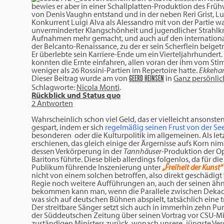
bewies er aber in einer Schallplatten-Produktion des Frü
von Denis Vaughn entstand und in der neben Reri Grist, L
Konkurrent Luigi Alva als Alessandro mit von der Partie wa
unverminderter Klangschönheit und jugendlicher Strahlkra
Aufnahmen mehr gemacht, und auch auf den internationalen 
der Belcanto-Renaissance, zu der er sein Scherflein beigetr
Er überlebte sein Karriere-Ende um ein Vierteljahrhundert.
konnten die Ernte einfahren, allen voran der ihm vom Sti
weniger als 26 Rossini-Partien im Repertoire hatte.
Ekkehar
Dieser Beitrag wurde am
von
in
Ganz persönlic
GEERD HEINSEN
Schlagworte:
Nicola Monti
.
Rückblick und Status quo
2 Antworten
Wahrscheinlich schon viel Geld, das er vielleicht ansonst
gespart, indem er sich
regelmäßig seinen Frust von der See
besonderen oder die Kulturpolitik im allgemeinen. Als let
erschienen, das gleich einige der Ärgernisse aufs Korn n
dessen Verkörperung in der
Tannhäuser
-Produktion der O
Baritons führte. Diese blieb allerdings folgenlos, da für 
Publikum führende Inszenierung unter
„Freiheit der Kunst“
nicht von einem solchen betroffen, also direkt geschädigt 
Regie noch weitere Aufführungen an, auch der seinen ä
bekommen kann man, wenn die Parallele zwischen Dekad
was sich auf deutschen Bühnen abspielt, tatsächlich eine 
Der streitbare Sänger setzt sich auch in immerhin zehn Pu
der Süddeutschen Zeitung über seinen Vortrag vor CSU-Mit
zuständigen Ministers zurück, wonach unsere „jüngste Ver