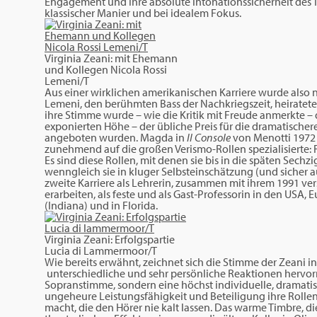
Engagement und ihre absolute lntonationssicherheit des Ton
klassischer Manier und bei idealem Fokus.
Virginia Zeani: mit Ehemann
und Kollegen Nicola Rossi
Lemeni/T
Aus einer wirklichen amerikanischen Karriere wurde also ni
Lemeni, den berühmten Bass der Nachkriegszeit, heiratete
ihre Stimme wurde – wie die Kritik mit Freude anmerkte – 
exponierten Höhe – der übliche Preis für die dramatischere
angeboten wurden. Magda in
Il Console
von Menotti 1972 
zunehmend auf die großen Verismo-Rollen spezialisierte: 
Es sind diese Rollen, mit denen sie bis in die späten Sech
wenngleich sie in kluger Selbsteinschätzung (und sicher
zweite Karriere als Lehrerin, zusammen mit ihrem 1991 ve
erarbeiten, als feste und als Gast-Professorin in den USA
(Indiana) und in Florida.
Virginia Zeani: Erfolgspartie
Lucia di Lammermoor/T
Wie bereits erwähnt, zeichnet sich die Stimme der Zeani in 
unterschiedliche und sehr persönliche Reaktionen hervorr
Sopranstimme, sondern eine höchst individuelle, dramatis
ungeheure Leistungsfähigkeit und Beteiligung ihre Roll
macht, die den Hörer nie kalt lassen. Das warme Timbre, d