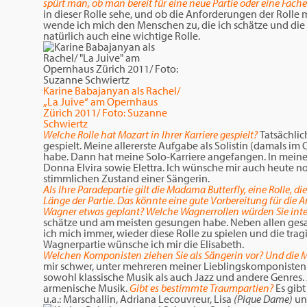
spürt man, ob man bereit für eine neue Partie oder eine Fach
in dieser Rolle sehe, und ob die Anforderungen der Roll
wende ich mich den Menschen zu, die ich schätze und die m
natürlich auch eine wichtige Rolle.
Karine Babajanyan als Rachel/
„La Juive“ am Opernhaus
Zürich 2011/ Foto: Suzanne
Schwiertz
Welche Rolle hat Mozart in Ihrer Karriere gespielt?
Tatsächlic
gespielt. Meine allererste Aufgabe als Solistin (damals i
habe. Dann hat meine Solo-Karriere angefangen. In meinem 
Donna Elvira sowie Elettra. Ich wünsche mir auch heute n
stimmlichen Zustand einer Sängerin.
Als Ihre Paradepartie gilt die Madama Butterfly, eine Rolle, di
Länge der Partie. Das könnte eine gute Vorbereitung für die 
Wagner etwas geplant? Welche Wagnerrollen würden Sie inte
schätze und am meisten gesungen habe. Neben allen gesa
ich mich immer, wieder diese Rolle zu spielen und die trag
Wagnerpartie wünsche ich mir die Elisabeth.
Welchen Komponisten ziehen Sie als Sängerin vor? Und die 
mir schwer, unter mehreren meiner Lieblingskomponisten 
sowohl klassische Musik als auch Jazz und andere Genres.
armenische Musik.
Gibt es bestimmte Traumpartien?
Es gib
u.a.: Marschallin, Adriana Lecouvreur, Lisa
(Pique Dame)
un