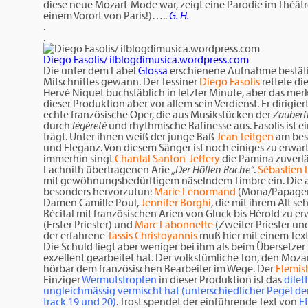
diese neue Mozart-Mode war, zeigt eine Parodie im Théâtr
einem Vorort von Paris!)…..
G. H.
.
.
Diego Fasolis/ ilblogdimusica.wordpress.com
Die unter dem Label
Glossa
erschienene Aufnahme bestäti
Mitschnittes gewann. Der Tessiner
Diego Fasolis
rettete d
Hervé Niquet buchstäblich in letzter Minute, aber das mer
dieser Produktion aber vor allem sein Verdienst. Er dirigie
echte französische Oper, die aus Musikstücken der
Zauberf
durch
légèreté
und rhythmische Rafinesse aus. Fasolis ist 
trägt. Unter ihnen weiß der junge Baß
Jean Teitgen
am best
und Eleganz. Von diesem Sänger ist noch einiges zu erwart
immerhin singt
Chantal Santon-Jeffery
die Pamina zuverlä
Lachnith übertragenen Arie
„Der Höllen Rache“
.
Sébastien 
mit gewöhnungsbedürftigem näselndem Timbre ein. Die a
besonders hervorzutun:
Marie Lenormand
(Mona/Papage
Damen Camille Poul,
Jennifer Borghi
, die mit ihrem Alt se
Récital mit französischen Arien von Gluck bis Hérold zu er
(Erster Priester) und
Marc Labonnette
(Zweiter Priester und
der erfahrene
Tassis Christoyannis
muß hier mit einem Text
Die Schuld liegt aber weniger bei ihm als beim Übersetzer
exzellent gearbeitet hat. Der volkstümliche Ton, den Moz
hörbar dem französischen Bearbeiter im Wege. Der
Flemis
Einziger
Wermutstropfen
in dieser Produktion ist das
dilet
ungleichmässig vermischt hat (unterschiedlicher Pegel de
track 19 und 20)
. Trost spendet der einführende Text von
E