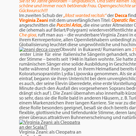
Sie ist 90 Jahre geworden – unglaublich. Und sieht keinen Tag
schöne und immer noch betörende Frau. Operngeschichte und 
Gückwunsch!!!
Im zweiten Schub der
„Most wanted recitals“
der
Decca
find
Virginia Zeani
mit dem unverfänglichen Titel:
Operatic Rec
angeschnitten die
Puccini Arias
,
die eine unter Altmeister 
die (ehemals auf Belart/Polygram) wiederveröffentlichte 
Che gioa
,
ruft man aus – die wunderbare Virginia Zeani in
ihrem Kernrepertoire, allen Opernliebhabern unbedingt z
Globalisierung leuchtet diese ungewöhnliche und hochind
Obwohl in Bukarest/ Rumanien am
21
erster Linie für eine italienische Sängerin gehandelt, sc
der Stimme – bereits seit 1948 in ltalien wohnte. Sie hatte
rumänischen Sänger eine solide Ausbildung in Geschichte
hatte während ihrer Jugend in ihrem Heimatland bereits
Koloratursopranistin Lydia Lipowska genommen. Als sie a
eintraf, begann sie ihren Unterricht bei dem unvergleichlic
es auch, der seine Elevin überredete, eine erste Vorstellun
Minute durch den Ausfall des vorgesehenen Soprans bedroh
drängt sich auf). Die Zeani übernahm also innerhalb kürzest
so sehr, dass sie die Rolle bald in anderen Häusern, z. B. T
einem Markenzeichen ihrer langen Karriere. Sie war zu die
diese Rolle besonders geeignet, besaß sie doch bereits d
flexible, glottisreiche und tiefendunkle Stimme, deren la
einer überaus attraktiven Buhnenerscheinung und natürl
Virginia Zeani: als Cleopatra an