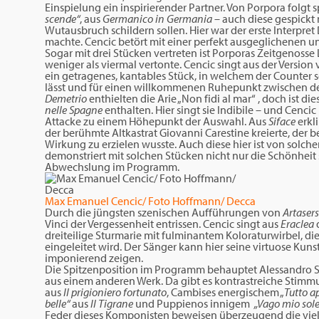
Einspielung ein inspirierender Partner. Von Porpora folgt s
scende“
, aus
Germanico in Germania
– auch diese gespickt 
Wutausbruch schildern sollen. Hier war der erste Interpret
machte. Cencic betört mit einer perfekt ausgeglichenen
Sogar mit drei Stücken vertreten ist Porporas Zeitgenosse
weniger als viermal vertonte. Cencic singt aus der Version
ein getragenes, kantables Stück, in welchem der Counte
lässt und für einen willkommenen Ruhepunkt zwischen d
Demetrio
enthielten die Arie „Non fidi al mar“ , doch ist 
nelle Spagne
enthalten. Hier singt sie Indibile – und Cen
Attacke zu einem Höhepunkt der Auswahl. Aus
Siface
erkli
der berühmte Altkastrat Giovanni Carestine kreierte, der
Wirkung zu erzielen wusste. Auch diese hier ist von solchem
demonstriert mit solchen Stücken nicht nur die Schönheit
Abwechslung im Programm.
Max Emanuel Cencic/ Foto Hoffmann/ Decca
Durch die jüngsten szenischen Aufführungen von
Artaser
Vinci der Vergessenheit entrissen. Cencic singt aus
Eraclea
d
dreiteilige Sturmarie mit fulminantem Koloraturwirbel, d
eingeleitet wird. Der Sänger kann hier seine virtuose Kun
imponierend zeigen.
Die Spitzenposition im Programm behauptet Alessandro Sca
aus einem anderen Werk. Da gibt es kontrastreiche Stimm
aus
Il prigioniero fortunato
, Cambises energischem „
Tutto
a
belle“
aus
Il Tigrane
und Puppienos innigem
„Vago mio sol
Feder dieses Komponisten beweisen überzeugend die viel