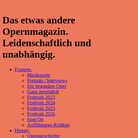
Das etwas andere
Opernmagazin.
Leidenschaftlich und
unabhängig.
Features
Musikszene
Portraits / Interviews
Die besondere Oper
Ganz persönlich
Festivals 2023
Festivals 2024
Festivals 2025
Festivals 2026
Spot On
Aufführungs-Kritiken
History
Operngeschichte