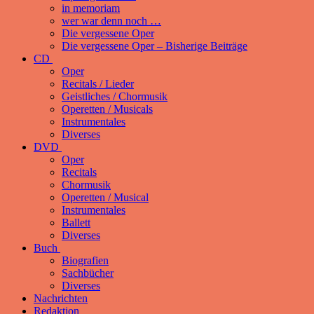
in memoriam
wer war denn noch …
Die vergessene Oper
Die vergessene Oper – Bisherige Beiträge
CD
Oper
Recitals / Lieder
Geistliches / Chormusik
Operetten / Musicals
Instrumentales
Diverses
DVD
Oper
Recitals
Chormusik
Operetten / Musical
Instrumentales
Ballett
Diverses
Buch
Biografien
Sachbücher
Diverses
Nachrichten
Redaktion