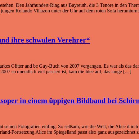
je gesehen. Den Jahrhundert-Ring aus Bayreuth, die 3 Tenöre in den The
jungen Rolando Villazon unter der Uhr auf dem roten Sofa herumturnt
und ihre schwulen Verehrer“
larkes Glitter and be Gay-Buch von 2007 vergangen. Es war als das dam
t 2007 so unendlich viel passiert ist, kam die Idee auf, das lange […]
tsoper in einem üppigen Bildband bei Schi
g mit seinen Fotografien einfing. So seltsam, wie die Welt, die Alice d
land-Fortsetzung Alice im Spiegelland passt also ganz ausgezeichnet z