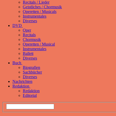
Recitals / Lieder
Geistliches / Chormusik
Operetten / Musicals
Instrumentales
Diverses
DVD
Oper
Recitals
Chormusik
Operetten / Musical
Instrumentales
Ballett
Diverses
Buch
Biografien
Sachbücher
Diverses
Nachrichten
Redaktion
Redaktion
Editorial