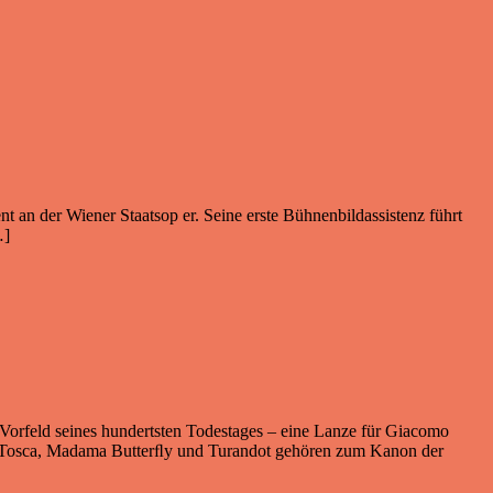
t an der Wiener Staats­­op er. Seine erste Bühnenbildassistenz führt
…]
m Vorfeld seines hundertsten Todestages – eine Lanze für Giacomo
me, Tosca, Madama Butterﬂy und Turandot gehören zum Kanon der