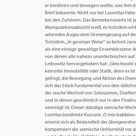
er berühren und bewegen wollte, was ihm da
Brief bekannte. Nicht nur bei Laurettas Vate
bei den Zuhörern. Das Bemerkenswerte ist 
Manipulationsabsicht weiß, es trotzdem wirk
sehenden Auges dem Sirenengesang auf den 
Trotzdem. „In gewisser Weise“ so betont Jac
als eine einzige gewaltige Ensembleszene de
von denen alle nahezu ununterbrochen auf
Leibowitz hervorgehoben hat: ‚Gleichwohl e
keinerlei Immobilität oder Statik, denn es is
gelingt, die Bewegung und Aktion des Dramas
sich das Stück fundamental von den übliche
der rasche Wechsel von Soloszenen, Duetten
und in denen gewöhnlich nur in den Fina
vereinigt ist. Dieser ständige szenische Wechs
Lorettas berühmte Kurzarie ‚O mio babbino car
erweist sich als Bestandteil der übergeordn
kompensiert die szenische Uniformität vor 