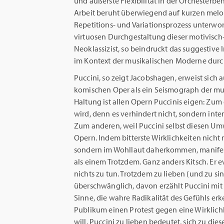
und äußerste Flexibilität in der Orchesterb
Arbeit beruht überwiegend auf kurzen melod
Repetitions- und Variationsprozess unterwor
virtuosen Durchgestaltung dieser motivisch
Neoklassizist, so beindruckt das suggestive 
im Kontext der musikalischen Moderne durch
Puccini, so zeigt Jacobshagen, erweist sich 
komischen Oper als ein Seismograph der mu
Haltung ist allen Opern Puccinis eigen: Zu
wird, denn es verhindert nicht, sondern int
Zum anderen, weil Puccini selbst diesen Um
Opern. Indem bitterste Wirklichkeiten nicht 
sondern im Wohllaut daherkommen, manifest
als einem Trotzdem. Ganz anders Kitsch. Er e
nichts zu tun. Trotzdem zu lieben (und zu si
überschwänglich, davon erzählt Puccini mit 
Sinne, die wahre Radikalität des Gefühls er
Publikum einen Protest gegen eine Wirklich
will. Puccini zu lieben bedeutet, sich zu d