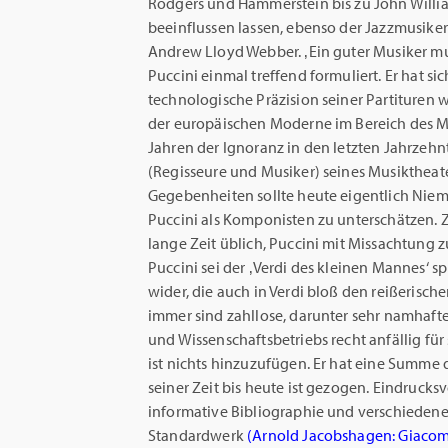
Rodgers und Hammerstein bis zu John Willi
beeinflussen lassen, ebenso der Jazzmusike
Andrew Lloyd Webber. ‚Ein guter Musiker mus
Puccini einmal treffend formuliert. Er hat s
technologische Präzision seiner Partituren w
der europäischen Moderne im Bereich des Mu
Jahren der Ignoranz in den letzten Jahrzeh
(Regisseure und Musiker) seines Musiktheate
Gegebenheiten sollte heute eigentlich Niem
Puccini als Komponisten zu unterschätzen. 
lange Zeit üblich, Puccini mit Missachtung 
Puccini sei der ‚Verdi des kleinen Mannes‘ s
wider, die auch in Verdi bloß den reißeris
immer sind zahllose, darunter sehr namhafte
und Wissenschaftsbetriebs recht anfällig fü
ist nichts hinzuzufügen. Er hat eine Summe
seiner Zeit bis heute ist gezogen. Eindrucksv
informative Bibliographie und verschieden
Standardwerk
(Arnold Jacobshagen: Giacomo