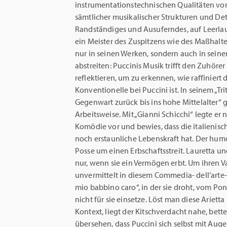
instrumentationstechnischen Qualitäten vor
sämtlicher musikalischer Strukturen und Det
Randständiges und Ausuferndes, auf Leerla
ein Meister des Zuspitzens wie des Maßhalte
nur in seinen Werken, sondern auch in seiner 
abstreiten: Puccinis Musik trifft den Zuhörer 
reflektieren, um zu erkennen, wie raffiniert 
Konventionelle bei Puccini ist. In seinem „Tri
Gegenwart zurück bis ins hohe Mittelalter“ g
Arbeitsweise. Mit „Gianni Schicchi“ legte er n
Komödie vor und bewies, dass die italienisch
noch erstaunliche Lebenskraft hat. Der humo
Posse um einen Erbschaftsstreit. Lauretta un
nur, wenn sie ein Vermögen erbt. Um ihren Va
unvermittelt in diesem Commedia- dell’arte
mio babbino caro“, in der sie droht, vom Pont
nicht für sie einsetze. Löst man diese Ariett
Kontext, liegt der Kitschverdacht nahe, bette
übersehen, dass Puccini sich selbst mit Auge