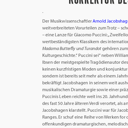
.
Der Musikwissenschaftler
Arnold Jacobsha
weitverbreiteten Vorurteilen zum Trotz – sc
– eine Lanze für Giacomo Puccini: „Zweifell
wertbeständigsten Klassikern des internatio
Madama Butterﬂy und Turandot
gehören zum
Kulturgeschichte.“ Puccini sei“ neben Willi
Ibsen der meistgespielte Tragödienautor des
keinen kurzfristigen Moden und konjunktu
sondern ist bereits seit mehr als einem Jahr
bekräftigt Jacobshagen in seinem weit aus
musikalischen Dramaturgie sowie einer präzi
Puccinis Leben reichte weit ins 20. Jahrhun
des fast 50 Jahre älteren Verdi verortet, als
Jacobshagen klarstellt. Puccini war für Jaco
Ranges. Er schuf eine Reihe von Werken for 
offenkundigen dramaturgischen, melodisc