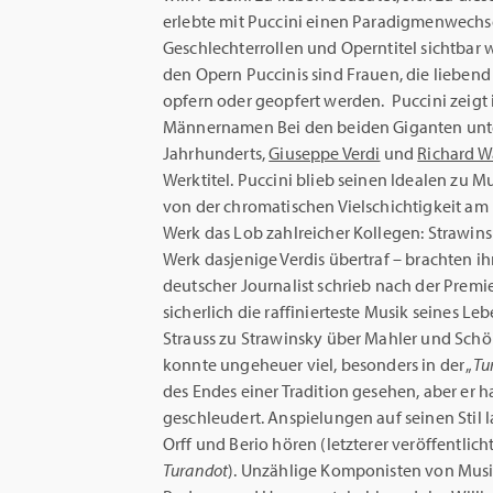
erlebte mit Puccini einen Paradigmenwechse
Geschlechterrollen und Operntitel sichtbar 
den Opern Puccinis sind Frauen, die liebend l
opfern oder geopfert werden. Puccini zeigt 
Männernamen Bei den beiden Giganten unt
Jahrhunderts,
Giuseppe Verdi
und
Richard W
Werktitel. Puccini blieb seinen Idealen zu Mu
von der chromatischen Vielschichtigkeit am
Werk das Lob zahlreicher Kollegen: Strawins
Werk dasjenige Verdis übertraf – brachten 
deutscher Journalist schrieb nach der Premie
sicherlich die raffinierteste Musik seines L
Strauss zu Strawinsky über Mahler und Schön
konnte ungeheuer viel, besonders in der „
Tu
des Endes einer Tradition gesehen, aber er h
geschleudert. Anspielungen auf seinen Stil 
Orff und Berio hören (letzterer veröffentli
Turandot
). Unzählige Komponisten von Musi