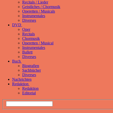
Recitals / Lieder
Geistliches / Chormusik
Operetten / Musicals
Instrumentales
Diverses
DVD
Oper
Recitals
Chormusik
Operetten / Musical
Instrumentales
Ballett
Diverses
Buch
Biografien
Sachbücher
Diverses
Nachrichten
Redaktion
Redaktion
Editorial