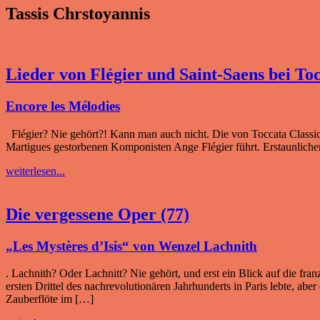
Tassis Chrstoyannis
Lieder von Flégier und Saint-Saens bei To
Encore les Mélodies
Flégier? Nie gehört?! Kann man auch nicht. Die von Toccata Classics
Martigues gestorbenen Komponisten Ange Flégier führt. Erstaunlicherw
weiterlesen...
Die vergessene Oper (77)
„Les Mystères d’Isis“ von Wenzel Lachnith
. Lachnith? Oder Lachnitt? Nie gehört, und erst ein Blick auf die f
ersten Drittel des nachrevolutionären Jahrhunderts in Paris lebte, ab
Zauberflöte im […]