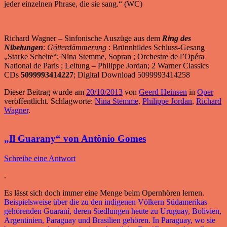
jeder einzelnen Phrase, die sie sang.“ (WC)
Richard Wagner – Sinfonische Auszüge aus dem
Ring des
Nibelungen
:
Götterdämmerung
: Brünnhildes Schluss-Gesang
„Starke Scheite“; Nina Stemme, Sopran ; Orchestre de l’Opéra
National de Paris ; Leitung – Philippe Jordan; 2 Warner Classics
CDs
5099993414227
; Digital Download 5099993414258
Dieser Beitrag wurde am
20/10/2013
von
Geerd Heinsen
in
Oper
veröffentlicht. Schlagworte:
Nina Stemme
,
Philippe Jordan
,
Richard
Wagner
.
„Il Guarany“ von Antônio Gomes
Schreibe eine Antwort
.
Es lässt sich doch immer eine Menge beim Opernhören lernen.
Beispielsweise über die zu den indigenen Völkern Südamerikas
gehörenden Guaraní, deren Siedlungen heute zu Uruguay, Bolivien,
Argentinien, Paraguay und Brasilien gehören. In Paraguay, wo sie