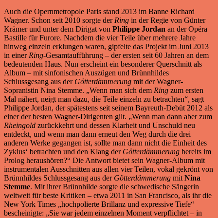
Auch die Opernmetropole Paris stand 2013 im Banne Richard
Wagner. Schon seit 2010 sorgte der
Ring
in der Regie von Günter
Krämer und unter dem Dirigat von
Philippe Jordan
an der Opéra
Bastille für Furore. Nachdem die vier Teile über mehrere Jahre
hinweg einzeln erklungen waren, gipfelte das Projekt im Juni 2013
in einer
Ring
-Gesamtaufführung – der ersten seit 60 Jahren an dem
bedeutenden Haus. Nun erscheint ein besonderer Querschnitt als
Album – mit sinfonischen Auszügen und Brünnhildes
Schlussgesang aus der
Götterdämmerung
mit der Wagner-
Sopranistin Nina Stemme. „Wenn man sich dem
Ring
zum ersten
Mal nähert, neigt man dazu, die Teile einzeln zu betrachten“, sagt
Philippe Jordan, der spätestens seit seinem Bayreuth-Debüt 2012 als
einer der besten Wagner-Dirigenten gilt. „Wenn man dann aber zum
Rheingold
zurückkehrt und dessen Klarheit und Unschuld neu
entdeckt, und wenn man dann erneut den Weg durch die drei
anderen Werke gegangen ist, sollte man dann nicht die Einheit des
Zyklus‘ betrachten und den Klang der
Götterdämmerung
bereits im
Prolog heraushören?“ Die Antwort bietet sein Wagner-Album mit
instrumentalen Ausschnitten aus allen vier Teilen, vokal gekrönt von
Brünnhildes Schlussgesang aus der
Götterdämmerung
mit
Nina
Stemme
. Mit ihrer Brünnhilde sorgte die schwedische Sängerin
weltweit für beste Kritiken – etwa 2011 in San Francisco, als ihr die
New York Times „hochpolierte Brillanz und expressive Tiefe“
bescheinigte: „Sie war jedem einzelnen Moment verpflichtet – in