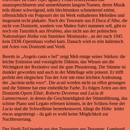
unaussprechbarem und unmerkbarem langem Namen, deren Musik
teils düster schwelgend, teils blechtrunken schmetternd ertönt,
offensichtlich ein Potpourri der im Werk enthaltenen Melodien und
insgesamt recht plakativ. Nach der Tenorarie aus
Il Duca d’Alba
, die
nicht von Donizetti, sondern von Matteo Salvi stammen soll, gibt es
noch ein Tanzstück aus
Hrabina
, also nicht aus der polnischen
Nationaloper
Halka
von Stanislaw Moniuszko , an der nach 1945
kein DDR-Opernhaus vorbei kam. Danach wird es rein italienisch
mit Arien von Donizetti und Verdi.
Bereits in „Angelo casto e bel“ zeigt Meli einige seiner Stärken: die
leichte Emission und vorzügliche Diktion, das Wissen um die
Wichtigkeit der Rezitative und die gute Phrasierung. Die Stimme ist
dunkler geworden und auch in der Mittellage sehr präsent. Er trifft
perfekt den elegischen Ton der Arie mit einer leichten Andeutung
der „lacrima nella voce“. Die
acuti
werden nicht zu offen gesungen
und die Stimme hat eine einheitliche Farbe. Es folgen Arien aus den
Donizetti-Opern
Elisir
,
Roberto Devereux
und
Lucia di
Lammermoor
, in denen die Geschmeidigkeit der Stimmführung, das
schöne Piano und Legato erfreuen können, in der Schluss-Sene der
Lucia
sind die Schwelltöne bemerkenswert, klingt die Höhe leider
etwas angestrengt – da gab es wohl keine Möglichkeit zur
Nachbesserung.
Der Verdi-Teil besteht aus den Tenorarien aus
Trovatore
,
Lombardi
,