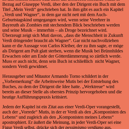
Bezug auf Giuseppe Verdi, über den der Dirigent ein Buch mit dem
Titel „Mein Verdi“ geschrieben hat. In ihm gibt es auch ein Kapitel
„Verdi und Wagner“, in dem gar nicht nett mit dem Auch-
Geburtstagskind umgegangen wird, wenn seine Verehrer in
Bayreuth als Zombies mit stechendem Blick beschrieben werden
und seine Musik – immerhin – als Droge bezeichnet wird.
Überzeugt zeigt sich Muti davon, „dass die Menschheit in Zukunft
Verdi dringender braucht als Wagner“. Gar nicht nachvollziehen
kann er die Aussage von Carlos Kleiber, der zu ihm sagte, er möge
als Dirigent am Pult glatt sterben, wenn die Musik bei Brünnhildes
Erwachen oder am Ende der Götterdämmerung so zärtlich werde.
Muss er auch nicht, denn sein Buch ist schließlich nicht Wagner,
sondern Verdi gewidmet.
Herausgeber und Mitautor Armando Torno schildert in der
„Vorbemerkung“ die Arbeitsweise Mutis bei der Entstehung des
Buches, zu dem der Dirigent die Idee hatte. „Werktreue“ wird
bereits an dieser Stelle als oberstes Prinzip hervorgehoben und die
heutige Aufführungspraxis kritisiert.
Jedem der Kapitel ist ein Zitat aus einer Verdi-Oper vorangestellt,
auch der „Vorrede“ Mutis, in der er Verdi als den „Komponisten des
Lebens“ und zugleich als den „Komponisten meines Lebens“
apostrophiert. Er äußert die Meinung, in jeder Verdi-Oper sei eine
Figur Verdi selbst, drücke sich der
pessimismo verdiano
aus.