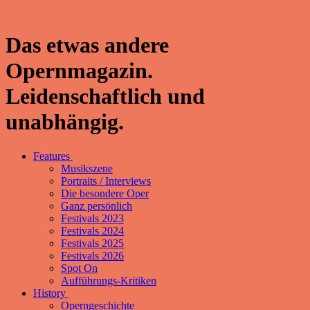
Das etwas andere
Opernmagazin.
Leidenschaftlich und
unabhängig.
Features
Musikszene
Portraits / Interviews
Die besondere Oper
Ganz persönlich
Festivals 2023
Festivals 2024
Festivals 2025
Festivals 2026
Spot On
Aufführungs-Kritiken
History
Operngeschichte