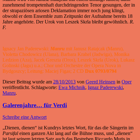
zunehmend trompetenhaft durchdringenden Tenor gesungen, der in
der strapaziösen ariosen Deklamation immer noch jung klingt,
obwohl er dem Ensemble zum Zeitpunkt der Aufnahme bereits 18
Jahre angehörte. Der Urok von Leszek Skrla bleibt gewöhnlich.
R.
F.
Ignacy Jan Paderewski:
Manru
mit
Janusz Ratajcak (Manru),
Violetta Chodowicz (Ulana), Barbara Krahel (Jadwiga), Monika
Ledzion (Aza), Jacek Greszta (Oros), Leszek Skrla (Urok), Lukasz
Golinski (Jagu) u.a.; Chor und Orchestre der Opera Nova in
Bydgoszcy; Leitung: Maciej Figas; 2 CD
Dux 0793/0794
Dieser Beitrag wurde am
28/10/2013
von
Geerd Heinsen
in
Oper
veröffentlicht. Schlagworte:
Ewa Michnik
,
Ignaz Paderewski
,
Manru
.
Galerenjahre… für Verdi
Schreibe eine Antwort
„Dienen, dienen“ ist Kundrys letztes Wort, für das die Sängerin im
Parsifal
einen ganzen Akt lang auf die Bühne muss, und „dienen“
ist laut seinem letzten Satz auch das Bestreben Riccardo Mutis in