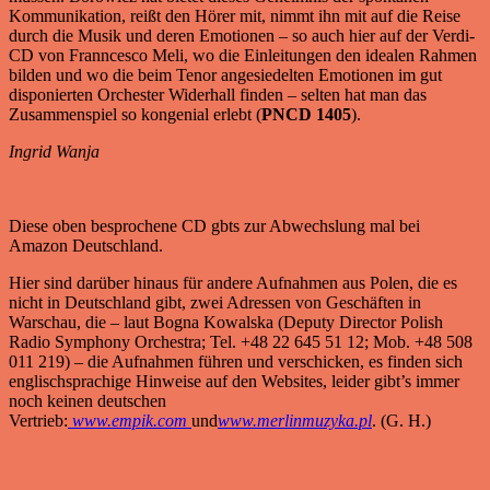
Kommunikation, reißt den Hörer mit, nimmt ihn mit auf die Reise
durch die Musik und deren Emotionen – so auch hier auf der Verdi-
CD von Franncesco Meli, wo die Einleitungen den idealen Rahmen
bilden und wo die beim Tenor angesiedelten Emotionen im gut
disponierten Orchester Widerhall finden – selten hat man das
Zusammenspiel so kongenial erlebt (
PNCD 1405
).
Ingrid Wanja
Diese oben besprochene CD gbts zur Abwechslung mal bei
Amazon Deutschland.
Hier sind darüber hinaus für andere Aufnahmen aus Polen, die es
nicht in Deutschland gibt, zwei Adressen von Geschäften in
Warschau, die – laut Bogna Kowalska (Deputy Director Polish
Radio Symphony Orchestra; Tel. +48 22 645 51 12; Mob. +48 508
011 219) – die Aufnahmen führen und verschicken, es finden sich
englischsprachige Hinweise auf den Websites, leider gibt’s immer
noch keinen deutschen
Vertrieb:
www.empik.com
und
www.merlinmuzyka.pl
. (G. H.)