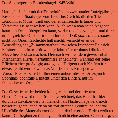
Die Staatsoper im Bombenhagel 1945/Wiki
Hart geht Luther mit der Festschrift zum zweihundertfünfzigjährigen
Bestehen der Staatsoper von 1992 ins Gericht, die den Titel
„Apollini et Musis“ trägt und der er zahlreiche Irrtümer und
Versäumnisse nachweisen kann. Auch wenn man seine Angaben
kaum im Detail überprüfen kann, wirken sie überzeugend und durch
umfangreiches Quellenstudium fundiert. Daß
political correctness
nicht vor Operngeschichte halt macht, versucht er an der
Beurteilung der „Zusammenarbeit“ zwischen Intendant Heinrich
Küstner und seinem (für wenige Jahre) Generalmusikdirektor
Meyerbeer fest zu machen. Demnach wurden dem gewissenhaften
Intendanten allerlei Versäumnisse angedichtet, während der seine
Pflichten eher großzügig auslegende Dirigent nach Kräften für
etwas gelobt wurde, was das Verdienst des Kollegen war.
Vorsichtshalber zitiert Luther einen antisemitischen Ausspruch
Spontinis, ebenfalls Dirigent Unter den Linden, nur im
französischen Original.
Die Geschichte der beiden königlichen und der privaten
Opernhäuser wird minutiös nachgezeichnet, das Buch hat hier
durchaus Lexikonwert, ist vielleicht als Nachschlagewerk noch
besser zu gebrauchen denn als fortlaufende Lektüre, bei der die
Überfülle des Materials ermüden und der Leser den Faden verlieren
kann. Der beginnt zu überlegen, ob nicht eine andere Gliederung, so