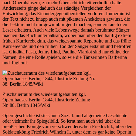
nach Opernhäusern, zu mehr Übersichtlichkeit verholfen hätte.
Andererseits ginge dadurch das ständige Vergleichen der
Entwicklung, das Einandergegenüberstellen verloren. Immerhin ist
der Text nicht zu knapp auch mit pikanten Anekdoten gewürzt, die
die Lektüre nicht nur gewinnbringend machen, sondern auch den
Leser erheitern. Auch viele Lebenswege damals berühmter Sänger
machen das Buch unterhaltsam, wobei man über den häufig extrem
frühen Karrierebeginn, das weitgespannte Repertoire und das frühe
Karriereende und den frühen Tod der Sänger erstaunt und betroffen
ist. Giuditta Pasta, Jenny Lind, Pauline Viardot sind nur einige der
Namen, die eine Rolle spielen, so wie die Tänzerinnen Barberina
und Taglioni.
Zuschauerraum des wiederaufgebauten kgl.
Opernhauses Berlin, 1844, Illustrierte Zeitung
Nr. 88, Berlin 1845/Wiki
Operngeschichte ist stets auch Sozial- und allgemeine Geschichte
oder vielmehr ihr Spiegelbild. So lernt man auch viel über die
preußischen Könige vom verschwenderischen Friedrich I., über den
Soldatenkönig Friedrich Wilhelm I., unter dem es gar keine Oper in