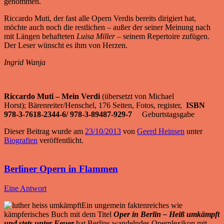
genommen.
Riccardo Muti, der fast alle Opern Verdis bereits dirigiert hat,
möchte auch noch die restlichen – außer der seiner Meinung nach
mit Längen behafteten
Luisa Miller
– seinem Repertoire zufügen.
Der Leser wünscht es ihm von Herzen.
Ingrid Wanja
Riccardo Muti – Mein Verdi
(übersetzt von Michael
Horst); Bärenreiter/Henschel, 176 Seiten, Fotos, register,
ISBN
978-3-7618-2344-6/ 978-3-89487-929-7
Geburtstagsgabe
Dieser Beitrag wurde am
23/10/2013
von
Geerd Heinsen
unter
Biografien
veröffentlicht.
Berliner Opern in Flammen
Eine Antwort
Ein ungemein faktenreiches wie
kämpferisches Buch mit dem Titel
Oper in Berlin – Heiß umkämpft
und stets unter Feuer
hat Berlins wandelndes Opernlexikon mit