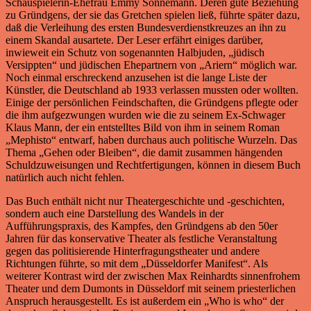
Schauspielerin-Ehefrau Emmy Sonnemann. Deren gute Beziehung
zu Gründgens, der sie das Gretchen spielen ließ, führte später dazu,
daß die Verleihung des ersten Bundesverdienstkreuzes an ihn zu
einem Skandal ausartete. Der Leser erfährt einiges darüber,
inwieweit ein Schutz von sogenannten Halbjuden, „jüdisch
Versippten“ und jüdischen Ehepartnern von „Ariern“ möglich war.
Noch einmal erschreckend anzusehen ist die lange Liste der
Künstler, die Deutschland ab 1933 verlassen mussten oder wollten.
Einige der persönlichen Feindschaften, die Gründgens pflegte oder
die ihm aufgezwungen wurden wie die zu seinem Ex-Schwager
Klaus Mann, der ein entstelltes Bild von ihm in seinem Roman
„Mephisto“ entwarf, haben durchaus auch politische Wurzeln. Das
Thema „Gehen oder Bleiben“, die damit zusammen hängenden
Schuldzuweisungen und Rechtfertigungen, können in diesem Buch
natürlich auch nicht fehlen.
Das Buch enthält nicht nur Theatergeschichte und -geschichten,
sondern auch eine Darstellung des Wandels in der
Aufführungspraxis, des Kampfes, den Gründgens ab den 50er
Jahren für das konservative Theater als festliche Veranstaltung
gegen das politisierende Hinterfragungstheater und andere
Richtungen führte, so mit dem „Düsseldorfer Manifest“. Als
weiterer Kontrast wird der zwischen Max Reinhardts sinnenfrohem
Theater und dem Dumonts in Düsseldorf mit seinem priesterlichen
Anspruch herausgestellt. Es ist außerdem ein „Who is who“ der