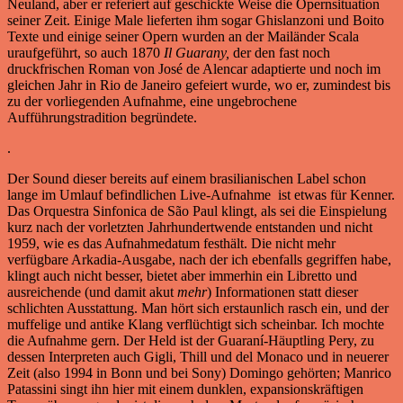
Neuland, aber er referiert auf geschickte Weise die Opernsituation
seiner Zeit. Einige Male lieferten ihm sogar Ghislanzoni und Boito
Texte und einige seiner Opern wurden an der Mailänder Scala
uraufgeführt, so auch 1870
Il Guarany,
der den fast noch
druckfrischen Roman von José de Alencar adaptierte und noch im
gleichen Jahr in Rio de Janeiro gefeiert wurde, wo er, zumindest bis
zu der vorliegenden Aufnahme, eine ungebrochene
Aufführungstradition begründete.
.
Der Sound dieser bereits auf einem brasilianischen Label schon
lange im Umlauf befindlichen Live-Aufnahme ist etwas für Kenner.
Das Orquestra Sinfonica de São Paul klingt, als sei die Einspielung
kurz nach der vorletzten Jahrhundertwende entstanden und nicht
1959, wie es das Aufnahmedatum festhält. Die nicht mehr
verfügbare Arkadia-Ausgabe, nach der ich ebenfalls gegriffen habe,
klingt auch nicht besser, bietet aber immerhin ein Libretto und
ausreichende (und damit akut
mehr
) Informationen statt dieser
schlichten Ausstattung. Man hört sich erstaunlich rasch ein, und der
muffelige und antike Klang verflüchtigt sich scheinbar. Ich mochte
die Aufnahme gern. Der Held ist der Guaraní-Häuptling Pery, zu
dessen Interpreten auch Gigli, Thill und del Monaco und in neuerer
Zeit (also 1994 in Bonn und bei Sony) Domingo gehörten; Manrico
Patassini singt ihn hier mit einem dunklen, expansionskräftigen