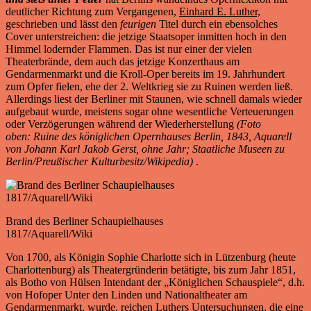
deutlicher Richtung zum Vergangenen,
Einhard E. Luther,
geschrieben und lässt den
feurigen
Titel durch ein ebensolches
Cover unterstreichen: die jetzige Staatsoper inmitten hoch in den
Himmel lodernder Flammen. Das ist nur einer der vielen
Theaterbrände, dem auch das jetzige Konzerthaus am
Gendarmenmarkt und die Kroll-Oper bereits im 19. Jahrhundert
zum Opfer fielen, ehe der 2. Weltkrieg sie zu Ruinen werden ließ.
Allerdings liest der Berliner mit Staunen, wie schnell damals wieder
aufgebaut wurde, meistens sogar ohne wesentliche Verteuerungen
oder Verzögerungen während der Wiederherstellung
(Foto
oben: Ruine des königlichen Opernhauses Berlin, 1843, Aquarell
von Johann Karl Jakob Gerst, ohne Jahr; Staatliche Museen zu
Berlin/Preußischer Kulturbesitz/Wikipedia)
.
Brand des Berliner Schaupielhauses
1817/Aquarell/Wiki
Von 1700, als Königin Sophie Charlotte sich in Lützenburg (heute
Charlottenburg) als Theatergründerin betätigte, bis zum Jahr 1851,
als Botho von Hülsen Intendant der „Königlichen Schauspiele“, d.h.
von Hofoper Unter den Linden und Nationaltheater am
Gendarmenmarkt, wurde, reichen Luthers Untersuchungen, die eine