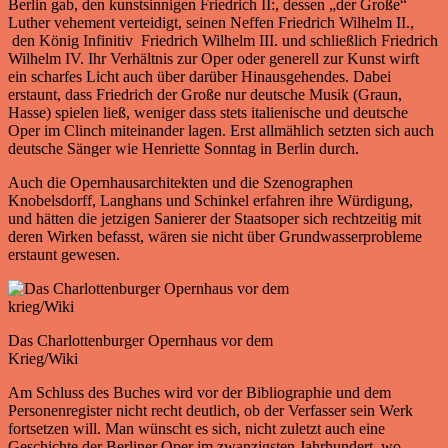
Berlin gab, den kunstsinnigen Friedrich II:, dessen „der Große“
Luther vehement verteidigt, seinen Neffen Friedrich Wilhelm II.,
den König Infinitiv Friedrich Wilhelm III. und schließlich Friedrich
Wilhelm IV. Ihr Verhältnis zur Oper oder generell zur Kunst wirft
ein scharfes Licht auch über darüber Hinausgehendes. Dabei
erstaunt, dass Friedrich der Große nur deutsche Musik (Graun,
Hasse) spielen ließ, weniger dass stets italienische und deutsche
Oper im Clinch miteinander lagen. Erst allmählich setzten sich auch
deutsche Sänger wie Henriette Sonntag in Berlin durch.
Auch die Opernhausarchitekten und die Szenographen
Knobelsdorff, Langhans und Schinkel erfahren ihre Würdigung,
und hätten die jetzigen Sanierer der Staatsoper sich rechtzeitig mit
deren Wirken befasst, wären sie nicht über Grundwasserprobleme
erstaunt gewesen.
Das Charlottenburger Opernhaus vor dem
Krieg/Wiki
Am Schluss des Buches wird vor der Bibliographie und dem
Personenregister nicht recht deutlich, ob der Verfasser sein Werk
fortsetzen will. Man wünscht es sich, nicht zuletzt auch eine
Geschichte der Berliner Oper im zwanzigsten Jahrhundert, wo,