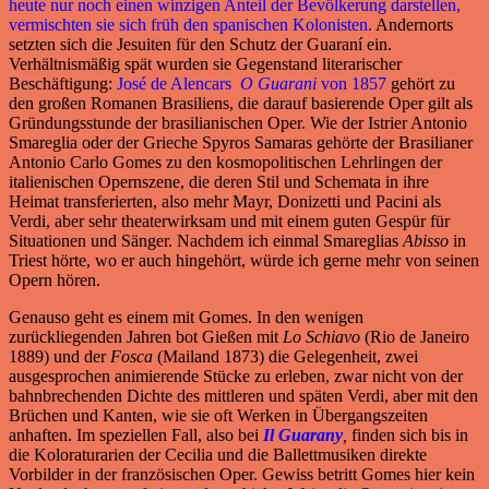
heute nur noch einen winzigen Anteil der Bevölkerung darstellen,
vermischten sie sich früh den spanischen Kolonisten.
Andernorts
setzten sich die Jesuiten für den Schutz der Guaraní ein.
Verhältnismäßig spät wurden sie Gegenstand literarischer
Beschäftigung:
José de Alencars
O Guarani
von 1857
gehört zu
den großen Romanen Brasiliens, die darauf basierende Oper gilt als
Gründungsstunde der brasilianischen Oper. Wie der Istrier Antonio
Smareglia oder der Grieche Spyros Samaras gehörte der Brasilianer
Antonio Carlo Gomes zu den kosmopolitischen Lehrlingen der
italienischen Opernszene, die deren Stil und Schemata in ihre
Heimat transferierten, also mehr Mayr, Donizetti und Pacini als
Verdi, aber sehr theaterwirksam und mit einem guten Gespür für
Situationen und Sänger. Nachdem ich einmal Smareglias
Abisso
in
Triest hörte, wo er auch hingehört, würde ich gerne mehr von seinen
Opern hören.
Genauso geht es einem mit Gomes. In den wenigen
zurückliegenden Jahren bot Gießen mit
Lo Schiavo
(Rio de Janeiro
1889) und der
Fosca
(Mailand 1873) die Gelegenheit, zwei
ausgesprochen animierende Stücke zu erleben, zwar nicht von der
bahnbrechenden Dichte des mittleren und späten Verdi, aber mit den
Brüchen und Kanten, wie sie oft Werken in Übergangszeiten
anhaften. Im speziellen Fall, also bei
Il Guarany
,
finden sich bis in
die Koloraturarien der Cecilia und die Ballettmusiken direkte
Vorbilder in der französischen Oper. Gewiss betritt Gomes hier kein