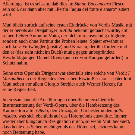
Allerdings ist es seltsam, daß dies im
Simon Boccanegra
Fiesco
sein soll, der dann aber mit „Perfin l’aqua del fonte è amaro“ zitiert
wird.
Muti blickt zurück auf seine ersten Eindrücke von Verdis Musik, mit
der er bereits als Dreijähriger in
Aida
bekannt gemacht wurde, auf
seinen Lehrer Antonino Votto, der nicht nur auswendig dirigierte,
sondern auch ohne Partitur die Proben leitete. Später erwähnt er
auch kurz Furtwängler (positiv) und Karajan, der ihn förderte und
den er (das steht nicht im Buch) mutig gegen unbegründete
Beschuldigungen Daniel Orens (auch er von Karajan gefördert) in
Schutz nahm.
Seine erste Oper als Dirigent war ebenfalls eine solche von Verdi:
I
Masnadieri
in der Regie des Deutschen Erwin Piscator – später lobt
Muti neben vor allem Giorgio Strehler auch Werner Herzog für
seine Regiearbeit.
Interessant sind die Ausführungen über die unterschiedliche
Instrumentierung der Verdi-Opern, über die Herabsetzung des
Kammerton a für
Otello
, den Umzug der Orchester in den
golfo
mistico
, was sich ebenfalls auf das Hörergebnis auswirkte. Immer
wieder aber klingt auch Resignation durch, so wenn Muti bedauert,
dass heute das Sehen wichtiger als das Hören sei, letzteres kaum
noch Bedeutung habe.