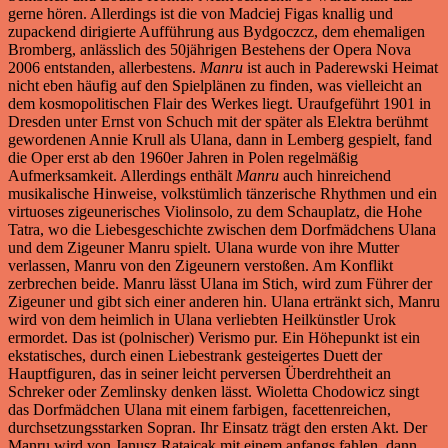
gerne hören. Allerdings ist die von Madciej Figas knallig und
zupackend dirigierte Aufführung aus Bydgoczcz, dem ehemaligen
Bromberg, anlässlich des 50jährigen Bestehens der Opera Nova
2006 entstanden, allerbestens.
Manru
ist auch in Paderewski Heimat
nicht eben häufig auf den Spielplänen zu finden, was vielleicht an
dem kosmopolitischen Flair des Werkes liegt. Uraufgeführt 1901 in
Dresden unter Ernst von Schuch mit der später als Elektra berühmt
gewordenen Annie Krull als Ulana, dann in Lemberg gespielt, fand
die Oper erst ab den 1960er Jahren in Polen regelmäßig
Aufmerksamkeit. Allerdings enthält
Manru
auch hinreichend
musikalische Hinweise, volkstümlich tänzerische Rhythmen und ein
virtuoses zigeunerisches Violinsolo, zu dem Schauplatz, die Hohe
Tatra, wo die Liebesgeschichte zwischen dem Dorfmädchens Ulana
und dem Zigeuner Manru spielt. Ulana wurde von ihre Mutter
verlassen, Manru von den Zigeunern verstoßen. Am Konflikt
zerbrechen beide. Manru lässt Ulana im Stich, wird zum Führer der
Zigeuner und gibt sich einer anderen hin. Ulana ertränkt sich, Manru
wird von dem heimlich in Ulana verliebten Heilkünstler Urok
ermordet. Das ist (polnischer) Verismo pur. Ein Höhepunkt ist ein
ekstatisches, durch einen Liebestrank gesteigertes Duett der
Hauptfiguren, das in seiner leicht perversen Überdrehtheit an
Schreker oder Zemlinsky denken lässt. Wioletta Chodowicz singt
das Dorfmädchen Ulana mit einem farbigen, facettenreichen,
durchsetzungsstarken Sopran. Ihr Einsatz trägt den ersten Akt. Der
Manru wird von Janusz Ratajcak mit einem anfangs fahlen, dann