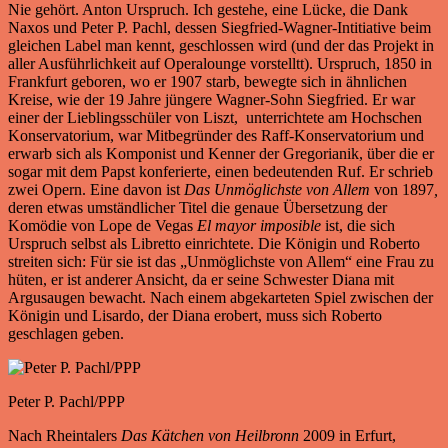
Nie gehört. Anton Urspruch. Ich gestehe, eine Lücke, die Dank
Naxos und Peter P. Pachl, dessen Siegfried-Wagner-Intitiative beim
gleichen Label man kennt, geschlossen wird (und der das Projekt in
aller Ausführlichkeit auf Operalounge vorstelltt). Urspruch, 1850 in
Frankfurt geboren, wo er 1907 starb, bewegte sich in ähnlichen
Kreise, wie der 19 Jahre jüngere Wagner-Sohn Siegfried. Er war
einer der Lieblingsschüler von Liszt, unterrichtete am Hochschen
Konservatorium, war Mitbegründer des Raff-Konservatorium und
erwarb sich als Komponist und Kenner der Gregorianik, über die er
sogar mit dem Papst konferierte, einen bedeutenden Ruf. Er schrieb
zwei Opern. Eine davon ist
Das Unmöglichste von Allem
von 1897
,
deren etwas umständlicher Titel die genaue Übersetzung der
Komödie von Lope de Vegas
El mayor imposible
ist, die sich
Urspruch selbst als Libretto einrichtete. Die Königin und Roberto
streiten sich: Für sie ist das „Unmöglichste von Allem“ eine Frau zu
hüten, er ist anderer Ansicht, da er seine Schwester Diana mit
Argusaugen bewacht. Nach einem abgekarteten Spiel zwischen der
Königin und Lisardo, der Diana erobert, muss sich Roberto
geschlagen geben.
Peter P. Pachl/PPP
Nach Rheintalers
Das Kätchen von Heilbronn
2009 in Erfurt,