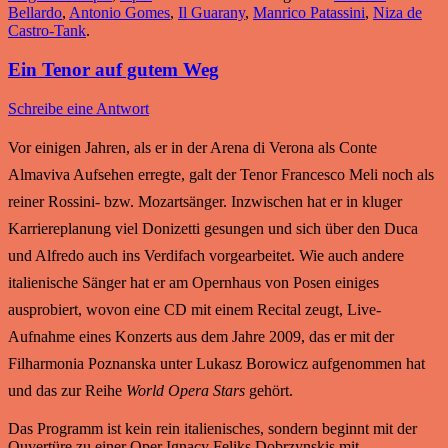
Bellardo
,
Antonio Gomes
,
Il Guarany
,
Manrico Patassini
,
Niza de
Castro-Tank
.
Ein Tenor auf gutem Weg
Schreibe eine Antwort
Vor einigen Jahren, als er in der Arena di Verona als Conte
Almaviva Aufsehen erregte, galt der Tenor Francesco Meli noch als
reiner Rossini- bzw. Mozartsänger. Inzwischen hat er in kluger
Karriereplanung viel Donizetti gesungen und sich über den Duca
und Alfredo auch ins Verdifach vorgearbeitet. Wie auch andere
italienische Sänger hat er am Opernhaus von Posen einiges
ausprobiert, wovon eine CD mit einem Recital zeugt, Live-
Aufnahme eines Konzerts aus dem Jahre 2009, das er mit der
Filharmonia Poznanska unter Lukasz Borowicz aufgenommen hat
und das zur Reihe
World Opera Stars
gehört.
Das Programm ist kein rein italienisches, sondern beginnt mit der
Ouvertüre zu einer Oper Ignacy Feliks Dobrzynskis mit