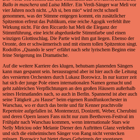
Ballo in maschera
und
Luisa Miller
. Ein Verdi-Sänger war Meli vor
vier Jahren noch nicht. „Ah si, ben mio“ wird recht schnell
genommen, was der Stimme entgegen kommt, ein zusätzlicher
Spitzenton erfreut das Publikum, eine reiche Agogik verfehlt ihre
Wirkung nicht. Für den Riccardo hat Meli die Eleganz der
Stimmführung, eine leicht abgedunkelte Stimmfarbe und einen
winzigen Glottisschlag. Die Partie wird ihm gut liegen. Ebenso der
Oronte, den er schwärmerisch und mit einem tollen Spitzenton singt.
Rodolfos „Quando le sere“ erfährt nach sehr lyrischem Beginn eine
feine Steigerung ins Dramatische.
Auf die weitere Karriere des klugen, behutsam planenden Sängers
kann man gespannt sein. herausragend aber ist hier auch die Leitung
des versierten Orchesters durch Lukasz Borowicz. In nur kurzer zeit
hat sich der junge Pole einen internationalen Namen gemacht und
geht zahlreichen Verpflichtungen an den großen Häusern außerhalb
seines Heimatlandes nach, so auch in Berlin. Spannend ist aber auch
seine Tätigkeit „zu Hause“ beim eigenen Rundfunkorchester in
Warschau, wo er durch das breite und für Kenner prachtvolle
Repertoire aufgefallen ist. Montemezzi, Donizetti, Weber, Cherubini
und deren Opern lassen Fans nicht nur zum Beethoven-Festival im
Frühjahr nach Warschau kommen, wenn internationale Stars wie
Nelly Miriciou oder Melanie Diener den Auftritten Glanz verleihen
und sich die einheimischen Sänger von Rang nicht verstecken
müssen. Borowicz hat bietet dieses Geheimnis der spontanen