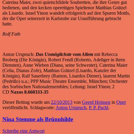
Caterina Maier, zwei quietschfidele Soubretten, die ihre Genre gut
bedienen, und den kecken operettigen Spieltenor Matthias Grätzel
als Lisardo. Israel Yinon wandelt erfolgreich auf den Spuren Mottls,
der die Oper seinerzeit in Karlsruhe zur Uraufführung gebracht
hatte.
Rolf Fath
Anton Urspruch:
Das Unmöglichste vom Allem
mit Rebecca
Broberg (Die Königin), Robert Fendl (Roberto, Adeliger in ihren
Diensten), Anne Wieben (Diana, seine Schwester), Caterina Maier
(Celia, Dianas Zofe), Matthias Grätzel (Lisardo, Kanzler der
Königin), Ralf Sauerbrey (Ramon, Lisardos Diener), laurent Martin
(Pedrillo) u.a.; PPP Music Theatre Ensemble, München; Orchester
des Sorbischen Nationalensembles; Leitung: Israel Yinon; 2
CD
Naxos 8.660333-35
Dieser Beitrag wurde am
22/10/2013
von
Geerd Heinsen
in
Oper
veröffentlicht. Schlagworte:
Anton Urspruch
,
P. P. Pachl
.
Nina Stemme als Brünnhilde
Schreibe eine Antwort