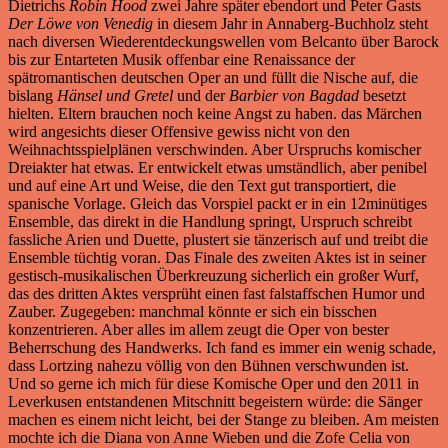
Dietrichs
Robin Hood
zwei Jahre später ebendort und Peter Gasts
Der Löwe von Venedig
in diesem Jahr in Annaberg-Buchholz steht
nach diversen Wiederentdeckungswellen vom Belcanto über Barock
bis zur Entarteten Musik offenbar eine Renaissance der
spätromantischen deutschen Oper an und füllt die Nische auf, die
bislang
Hänsel und Gretel
und der
Barbier von Bagdad
besetzt
hielten. Eltern brauchen noch keine Angst zu haben. das Märchen
wird angesichts dieser Offensive gewiss nicht von den
Weihnachtsspielplänen verschwinden. Aber Urspruchs komischer
Dreiakter hat etwas. Er entwickelt etwas umständlich, aber penibel
und auf eine Art und Weise, die den Text gut transportiert, die
spanische Vorlage. Gleich das Vorspiel packt er in ein 12minütiges
Ensemble, das direkt in die Handlung springt, Urspruch schreibt
fassliche Arien und Duette, plustert sie tänzerisch auf und treibt die
Ensemble tüchtig voran. Das Finale des zweiten Aktes ist in seiner
gestisch-musikalischen Überkreuzung sicherlich ein großer Wurf,
das des dritten Aktes versprüht einen fast falstaffschen Humor und
Zauber. Zugegeben: manchmal könnte er sich ein bisschen
konzentrieren. Aber alles im allem zeugt die Oper von bester
Beherrschung des Handwerks. Ich fand es immer ein wenig schade,
dass Lortzing nahezu völlig von den Bühnen verschwunden ist.
Und so gerne ich mich für diese Komische Oper und den 2011 in
Leverkusen entstandenen Mitschnitt begeistern würde: die Sänger
machen es einem nicht leicht, bei der Stange zu bleiben. Am meisten
mochte ich die Diana von Anne Wieben und die Zofe Celia von