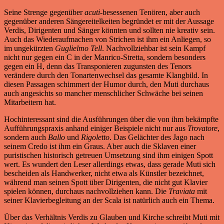
Seine Strenge gegenüber
acuti
-besessenen Tenören, aber auch
gegenüber anderen Sängereitelkeiten begründet er mit der Aussage
Verdis, Dirigenten und Sänger könnten und sollten nie kreativ sein.
Auch das Wiederaufmachen von Strichen ist ihm ein Anliegen, so
im ungekürzten
Guglielmo Tell
. Nachvollziehbar ist sein Kampf
nicht nur gegen ein C in der Manrico-Stretta, sondern besonders
gegen ein H, denn das Transponieren zugunsten des Tenors
verändere durch den Tonartenwechsel das gesamte Klangbild. In
diesen Passagen schimmert der Humor durch, den Muti durchaus
auch angesichts so mancher menschlicher Schwäche bei seinen
Mitarbeitern hat.
Hochinteressant sind die Ausführungen über die von ihm bekämpfte
Aufführungspraxis anhand einiger Beispiele nicht nur aus
Trovatore
,
sondern auch
Ballo
und
Rigoletto
. Das Gelächter des Jago nach
seinem Credo ist ihm ein Graus. Aber auch die Sklaven einer
puristischen historisch getreuen Umsetzung sind ihm einigen Spott
wert. Es wundert den Leser allerdings etwas, dass gerade Muti sich
bescheiden als Handwerker, nicht etwa als Künstler bezeichnet,
während man seinen Spott über Dirigenten, die nicht gut Klavier
spielen können, durchaus nachvollziehen kann. Die
Traviata
mit
seiner Klavierbegleitung an der Scala ist natürlich auch ein Thema.
Über das Verhältnis Verdis zu Glauben und Kirche schreibt Muti mit