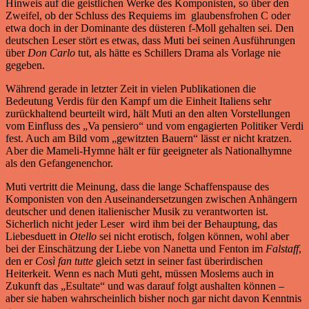
Hinweis auf die geistlichen Werke des Komponisten, so über den
Zweifel, ob der Schluss des Requiems im glaubensfrohen C oder
etwa doch in der Dominante des düsteren f-Moll gehalten sei. Den
deutschen Leser stört es etwas, dass Muti bei seinen Ausführungen
über
Don Carlo
tut, als hätte es Schillers Drama als Vorlage nie
gegeben.
Während gerade in letzter Zeit in vielen Publikationen die
Bedeutung Verdis für den Kampf um die Einheit Italiens sehr
zurückhaltend beurteilt wird, hält Muti an den alten Vorstellungen
vom Einfluss des „Va pensiero“ und vom engagierten Politiker Verdi
fest. Auch am Bild vom „gewitzten Bauern“ lässt er nicht kratzen.
Aber die Mameli-Hymne hält er für geeigneter als Nationalhymne
als den Gefangenenchor.
Muti vertritt die Meinung, dass die lange Schaffenspause des
Komponisten von den Auseinandersetzungen zwischen Anhängern
deutscher und denen italienischer Musik zu verantworten ist.
Sicherlich nicht jeder Leser wird ihm bei der Behauptung, das
Liebesduett in
Otello
sei nicht erotisch, folgen können, wohl aber
bei der Einschätzung der Liebe von Nanetta und Fenton im
Falstaff
,
den er
Così fan tutte
gleich setzt in seiner fast überirdischen
Heiterkeit. Wenn es nach Muti geht, müssen Moslems auch in
Zukunft das „Esultate“ und was darauf folgt aushalten können –
aber sie haben wahrscheinlich bisher noch gar nicht davon Kenntnis