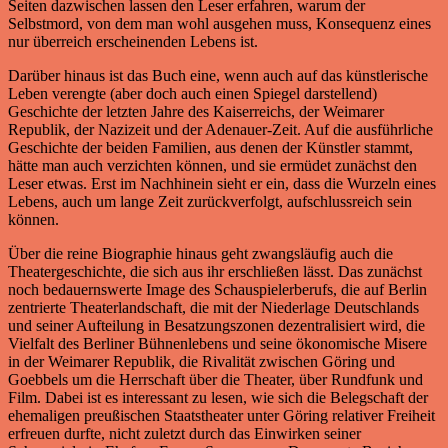
Seiten dazwischen lassen den Leser erfahren, warum der
Selbstmord, von dem man wohl ausgehen muss, Konsequenz eines
nur überreich erscheinenden Lebens ist.
Darüber hinaus ist das Buch eine, wenn auch auf das künstlerische
Leben verengte (aber doch auch einen Spiegel darstellend)
Geschichte der letzten Jahre des Kaiserreichs, der Weimarer
Republik, der Nazizeit und der Adenauer-Zeit. Auf die ausführliche
Geschichte der beiden Familien, aus denen der Künstler stammt,
hätte man auch verzichten können, und sie ermüdet zunächst den
Leser etwas. Erst im Nachhinein sieht er ein, dass die Wurzeln eines
Lebens, auch um lange Zeit zurückverfolgt, aufschlussreich sein
können.
Über die reine Biographie hinaus geht zwangsläufig auch die
Theatergeschichte, die sich aus ihr erschließen lässt. Das zunächst
noch bedauernswerte Image des Schauspielerberufs, die auf Berlin
zentrierte Theaterlandschaft, die mit der Niederlage Deutschlands
und seiner Aufteilung in Besatzungszonen dezentralisiert wird, die
Vielfalt des Berliner Bühnenlebens und seine ökonomische Misere
in der Weimarer Republik, die Rivalität zwischen Göring und
Goebbels um die Herrschaft über die Theater, über Rundfunk und
Film. Dabei ist es interessant zu lesen, wie sich die Belegschaft der
ehemaligen preußischen Staatstheater unter Göring relativer Freiheit
erfreuen durfte, nicht zuletzt durch das Einwirken seiner