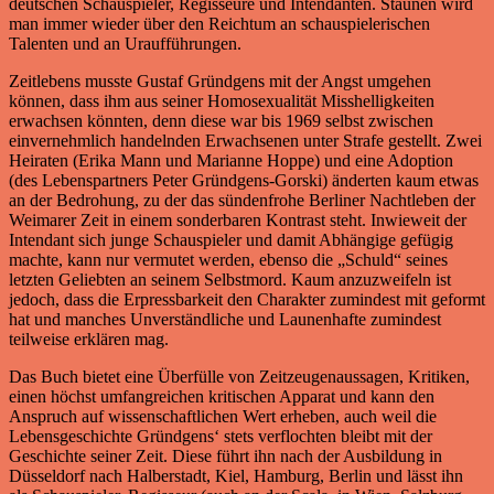
deutschen Schauspieler, Regisseure und Intendanten. Staunen wird
man immer wieder über den Reichtum an schauspielerischen
Talenten und an Uraufführungen.
Zeitlebens musste Gustaf Gründgens mit der Angst umgehen
können, dass ihm aus seiner Homosexualität Misshelligkeiten
erwachsen könnten, denn diese war bis 1969 selbst zwischen
einvernehmlich handelnden Erwachsenen unter Strafe gestellt. Zwei
Heiraten (Erika Mann und Marianne Hoppe) und eine Adoption
(des Lebenspartners Peter Gründgens-Gorski) änderten kaum etwas
an der Bedrohung, zu der das sündenfrohe Berliner Nachtleben der
Weimarer Zeit in einem sonderbaren Kontrast steht. Inwieweit der
Intendant sich junge Schauspieler und damit Abhängige gefügig
machte, kann nur vermutet werden, ebenso die „Schuld“ seines
letzten Geliebten an seinem Selbstmord. Kaum anzuzweifeln ist
jedoch, dass die Erpressbarkeit den Charakter zumindest mit geformt
hat und manches Unverständliche und Launenhafte zumindest
teilweise erklären mag.
Das Buch bietet eine Überfülle von Zeitzeugenaussagen, Kritiken,
einen höchst umfangreichen kritischen Apparat und kann den
Anspruch auf wissenschaftlichen Wert erheben, auch weil die
Lebensgeschichte Gründgens‘ stets verflochten bleibt mit der
Geschichte seiner Zeit. Diese führt ihn nach der Ausbildung in
Düsseldorf nach Halberstadt, Kiel, Hamburg, Berlin und lässt ihn