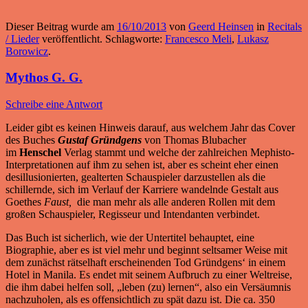
Dieser Beitrag wurde am
16/10/2013
von
Geerd Heinsen
in
Recitals
/ Lieder
veröffentlicht. Schlagworte:
Francesco Meli
,
Lukasz
Borowicz
.
Mythos G. G.
Schreibe eine Antwort
Leider gibt es keinen Hinweis darauf, aus welchem Jahr das Cover
des Buches
Gustaf Gründgens
von Thomas Blubacher
im
Henschel
Verlag stammt und welche der zahlreichen Mephisto-
Interpretationen auf ihm zu sehen ist, aber es scheint eher einen
desillusionierten, gealterten Schauspieler darzustellen als die
schillernde, sich im Verlauf der Karriere wandelnde Gestalt aus
Goethes
Faust,
die man mehr als alle anderen Rollen mit dem
großen Schauspieler, Regisseur und Intendanten verbindet.
Das Buch ist sicherlich, wie der Untertitel behauptet, eine
Biographie, aber es ist viel mehr und beginnt seltsamer Weise mit
dem zunächst rätselhaft erscheinenden Tod Gründgens‘ in einem
Hotel in Manila. Es endet mit seinem Aufbruch zu einer Weltreise,
die ihm dabei helfen soll, „leben (zu) lernen“, also ein Versäumnis
nachzuholen, als es offensichtlich zu spät dazu ist. Die ca. 350