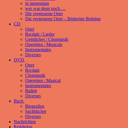
in memoriam
wer war denn noch …
Die vergessene Oper
Die vergessene Oper – Bisherige Beiträge
CD
Oper
Recitals / Lieder
Geistliches / Chormusik
Operetten / Musicals
Instrumentales
Diverses
DVD
Oper
Recitals
Chormusik
Operetten / Musical
Instrumentales
Ballett
Diverses
Buch
Biografien
Sachbücher
Diverses
Nachrichten
Redaktion