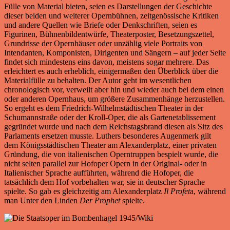
Fülle von Material bieten, seien es Darstellungen der Geschichte
dieser beiden und weiterer Opernbühnen, zeitgenössische Kritiken
und andere Quellen wie Briefe oder Denkschriften, seien es
Figurinen, Bühnenbildentwürfe, Theaterposter, Besetzungszettel,
Grundrisse der Opernhäuser oder unzählig viele Portraits von
Intendanten, Komponisten, Dirigenten und Sängern – auf jeder Seite
findet sich mindestens eins davon, meistens sogar mehrere. Das
erleichtert es auch erheblich, einigermaßen den Überblick über die
Materialfülle zu behalten. Der Autor geht im wesentlichen
chronologisch vor, verweilt aber hin und wieder auch bei dem einen
oder anderen Opernhaus, um größere Zusammenhänge herzustellen.
So ergeht es dem Friedrich-Wilhelmstädtischen Theater in der
Schumannstraße oder der Kroll-Oper, die als Gartenetablissement
gegründet wurde und nach dem Reichstagsbrand diesen als Sitz des
Parlaments ersetzen musste. Luthers besonderes Augenmerk gilt
dem Königsstädtischen Theater am Alexanderplatz, einer privaten
Gründung, die von italienischen Operntruppen bespielt wurde, die
nicht selten parallel zur Hofoper Opern in der Original- oder in
Italienischer Sprache aufführten, während die Hofoper, die
tatsächlich dem Hof vorbehalten war, sie in deutscher Sprache
spielte. So gab es gleichzeitig am Alexanderplatz
Il Profet
a, während
man Unter den Linden
Der Prophet
spielte.