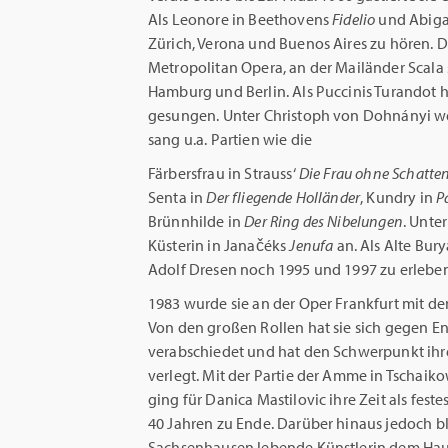
Als Leonore in Beethovens
Fidelio
und Abigai
Zürich, Verona und Buenos Aires zu hören. D
Metropolitan Opera, an der Mailänder Scal
Hamburg und Berlin. Als Puccinis Turandot 
gesungen. Unter Christoph von Dohnányi we
sang u.a. Partien wie die
Färbersfrau in Strauss‘
Die Frau ohne Schatte
Senta in
Der fliegende Holländer
, Kundry in
P
Brünnhilde in
Der Ring des Nibelungen
. Unte
Küsterin in Janačéks
Jenufa
an. Als Alte Bury
Adolf Dresen noch 1995 und 1997 zu erleben
1983 wurde sie an der Oper Frankfurt mit 
Von den großen Rollen hat sie sich gegen E
verabschiedet und hat den Schwerpunkt ihre
verlegt. Mit der Partie der Amme in Tschaik
ging für Danica Mastilovic ihre Zeit als fes
40 Jahren zu Ende. Darüber hinaus jedoch bl
Sachsenhausen lebende Künstlerin dem Haus