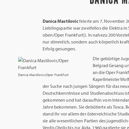
Danica Mastilovic
feierte am 7. November 20
Lieblingspartie war zweifellos die Elektra i
oben/Oper Frankfurt)). In nahezu 200 Vorste
nur stimmlich, sondern auch körperlich kra
Erfolg gesungen.
Die gebürtige Jug
Belgrad Gesang un
an die Oper Frankf
Danica Mastilovic/Oper Frankfurt
Kapellmeister Wolf
der Suche nach jungen Sängern für das neu
Deutschkenntnisse und Studienabschluss ist
gekommen und hat daraufhin vom Intendante
Jahre bekommen. Sie debütierte als Tosca. B
stand ihr vor allem der österreichische Studi
sie alle wesentlichen Partien des jugendli
Verdis
Otello
bis zur Aida. 1960 gastierte sie 