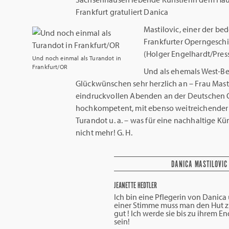
Frankfurt gratuliert Danica
Mastilovic, einer der b
Frankfurter Operngeschic
(Holger Engelhardt/Pres
Und noch einmal als Turandot in
Frankfurt/OR
Und als ehemals West-Be
Glückwünschen sehr herzlich an – Frau Mast
eindruckvollen Abenden an der Deutschen O
hochkompetent, mit ebenso weitreichender 
Turandot u. a. – was für eine nachhaltige Kün
nicht mehr! G. H.
DANICA MASTILOVIC
JEANETTE HEDTLER
Ich bin eine Pflegerin von Danica 
einer Stimme muss man den Hut zie
gut ! Ich werde sie bis zu ihrem En
sein!