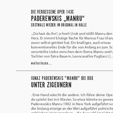
DIE VERGESSENE OPER 143C
PADEREWSKIS „MANRU“
ERSTMALS WIEDER IM ORIGINAL IN HALLE
. „Da hast du ihn“, schreit Urok und stößt Manru den
Herz. Er nimmt blutige Rache für Manrus Frau Ulana
zuvor selbst getötet hat. Ein knalliges, auch etwas
konventionelles Ende für die von Anfang an zum Sc
verurteilte Liebe zwischen dem Roma Manru und U
Tochter von Tatra-Bauern. Leoncavallos Pagliacci [
weiterlesen...
IGNAZ PADEREWSKIS "MANRU" BEI DUX
UNTER ZIGEUNERN
. Eine Hand wäscht die andere. Ich führe deine Ope
du spielst bei mir Klavier. So etwa könnte es gewes
Paderewskis Manru 1902 in New York aufgeführt w
die bislang einzige an der Met aufgeführt polnisc
geblieben ist (zugegeben – die Auswahl ist nicht ri