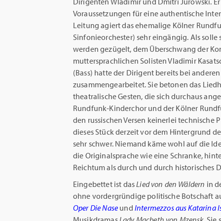
Dirigenten Wladimir und Dmitri Jurowski. Er
Voraussetzungen für eine authentische Inter
Leitung agiert das ehemalige Kölner Rundfu
Sinfonieorchester) sehr eingängig. Als solle
werden gezügelt, dem Überschwang der Komp
muttersprachlichen Solisten Vladimir Kasat
(Bass) hatte der Dirigent bereits bei ande
zusammengearbeitet. Sie betonen das Liedh
theatralische Gesten, die sich durchaus ang
Rundfunk-Kinderchor und der Kölner Rund
den russischen Versen keinerlei technische 
dieses Stück derzeit vor dem Hintergrund de
sehr schwer. Niemand käme wohl auf die Idee
die Originalsprache wie eine Schranke, hinte
Reichtum als durch und durch historisches 
Eingebettet ist das
Lied von den Wäldern
in d
ohne vordergründige politische Botschaft
Oper Die Nase
und
Intermezzos aus Katarina 
Musikdramas
Lady Macbeth von Mzensk
. Sie