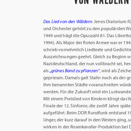
.
Das Lied von den Wäldern
: Jenes Oratorium f
und Orchester gehört zu den populärsten 
1949 und trägt die Opuszahl 81. Das Libret
1994). Als Major der Roten Armee war er 1945 
schrieb vornehmlich Liedtexte und Gedicht
Auszeichnungen geehrt. Gleich zu Beginn w
Nazideutschland, der nun vollbracht sei, h
als
„grünes Band zu pflanzen“
, wird als Zei
gepriesen. Damals galt Stalin noch als der 
ihm benannten Städte voranschreiten würd
werden. Für die Zukunft wird ein Lustwande
Mit einem Preislied von Kindern klingt das
Finale der 12. Sinfonie, die zwölf Jahre spä
aufgeführt. Beim DDR Rundfunk entstand 1
Unger, der kurz darauf in den Westen ging, 
wirken in der
Rosenkavalier
-Produktion bei