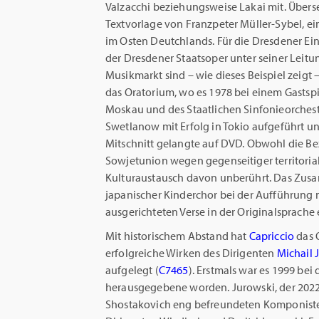
Valzacchi beziehungsweise Lakai mit. Über
Textvorlage von Franzpeter Müller-Sybel, e
im Osten Deutchlands. Für die Dresdener E
der Dresdener Staatsoper unter seiner Leit
Musikmarkt sind – wie dieses Beispiel zeigt 
das Oratorium, wo es 1978 bei einem Gastsp
Moskau und des Staatlichen Sinfonieorches
Swetlanow mit Erfolg in Tokio aufgeführt 
Mitschnitt gelangte auf DVD. Obwohl die B
Sowjetunion wegen gegenseitiger territoria
Kulturaustausch davon unberührt. Das Zusa
japanischer Kinderchor bei der Aufführung m
ausgerichteten Verse in der Originalsprache
Mit historischem Abstand hat
Capriccio
das O
erfolgreiche Wirken des Dirigenten
Michail 
aufgelegt (
C7465
). Erstmals war es 1999 bei
herausgegebene worden. Jurowski, der 2022 in
Shostakovich eng befreundeten Komponiste