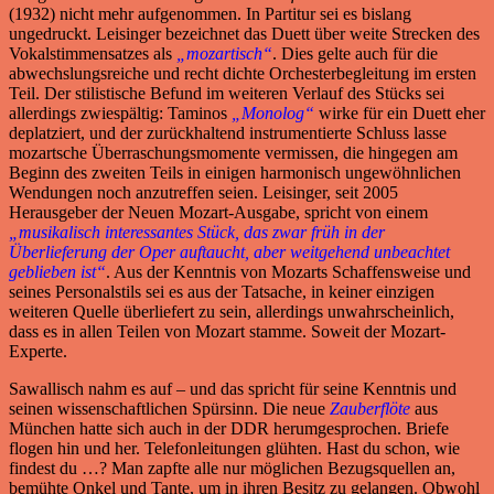
(1932) nicht mehr aufgenommen. In Partitur sei es bislang
ungedruckt. Leisinger bezeichnet das Duett über weite Strecken des
Vokalstimmensatzes als
„mozartisch“
. Dies gelte auch für die
abwechslungsreiche und recht dichte Orchesterbegleitung im ersten
Teil. Der stilistische Befund im weiteren Verlauf des Stücks sei
allerdings zwiespältig: Taminos
„Monolog“
wirke für ein Duett eher
deplatziert, und der zurückhaltend instrumentierte Schluss lasse
mozartsche Überraschungsmomente vermissen, die hingegen am
Beginn des zweiten Teils in einigen harmonisch ungewöhnlichen
Wendungen noch anzutreffen seien. Leisinger, seit 2005
Herausgeber der Neuen Mozart-Ausgabe, spricht von einem
„musikalisch interessantes Stück, das zwar früh in der
Überlieferung der Oper auftaucht, aber weitgehend unbeachtet
geblieben ist“
. Aus der Kenntnis von Mozarts Schaffensweise und
seines Personalstils sei es aus der Tatsache, in keiner einzigen
weiteren Quelle überliefert zu sein, allerdings unwahrscheinlich,
dass es in allen Teilen von Mozart stamme. Soweit der Mozart-
Experte.
Sawallisch nahm es auf – und das spricht für seine Kenntnis und
seinen wissenschaftlichen Spürsinn. Die neue
Zauberflöte
aus
München hatte sich auch in der DDR herumgesprochen. Briefe
flogen hin und her. Telefonleitungen glühten. Hast du schon, wie
findest du …? Man zapfte alle nur möglichen Bezugsquellen an,
bemühte Onkel und Tante, um in ihren Besitz zu gelangen. Obwohl