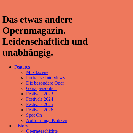
Das etwas andere
Opernmagazin.
Leidenschaftlich und
unabhängig.
Features
Musikszene
Portraits / Interviews
Die besondere Oper
Ganz persönlich
Festivals 2023
Festivals 2024
Festivals 2025
Festivals 2026
Spot On
Aufführungs-Kritiken
History
Operngeschichte