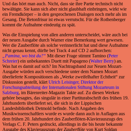
Und das hört man auch. Nicht, dass sie ihre Partie technisch nicht
bewältigte. Sie kann sich aber nicht glaubhaft einbringen, wirkt wie
ein Fremdkörper – in den gesprochenen Dialogen noch mehr als im
Gesang. Die Betonfrisur ist etwas verrutscht. Für die Rothenberger
kommt die Aufnahme eindeutig zu spät.
Was die Einspielung von allen anderen unterscheidet, wäre auch bei
der neuen Ausgabe durch Warner eine Bemerkung wert gewesen.
Wer die Zauberflöte als solche verinnerlicht hat und diese Aufnahme
nicht genau kennt, dürfte bei Track 4 auf CD 2 aufhorchen:
„Pamina, wo bist du?“
Mit dieser Frage stimmt Tamino (
Peter
Schreier
) ein unbekanntes Duett mit Papageno (
Walter Berry
) an.
Was hat es damit auf sich? Im Nachtragsband zur Neuen Mozart-
Ausgabe würden auch verschiedene unter dem Namen Mozart
überlieferte Kompositionen als „Werke zweifelhafter Echtheit“ zur
Diskussion gestellt, klärt
Ulrich Leisinger, Direktor der
Forschungsabteilung der Internationalen Stiftung Mozarteum in
Salzburg
, im Bärenreiter-Magazin Takte auf. Zu diesen Werken
gehöre besagtes, das singulär in einer Partiturabschrift des frühen 19.
Jahrhunderts überliefert sei, die sich in der Lippischen
Landesbibliothek Detmold befinde. Nach Angaben des
Musikwissenschaftlers wurde es wurde dann auch in Auflagen aus
dem frühen 20. Jahrhundert des Zauberflöten-Klavierauszugs des
Verlags C. F. Peters gedruckt, allerdings in die bis heute bekannte
Ausgabe des Klavierauszugs der
Zauberflöte
von Kurt Soldan