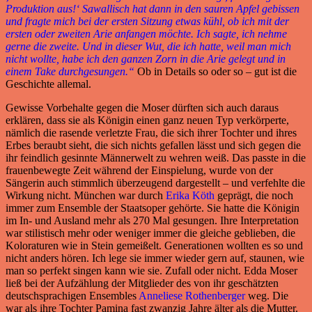
Produktion aus!‘ Sawallisch hat dann in den sauren Apfel gebissen
und fragte mich bei der ersten Sitzung etwas kühl, ob ich mit der
ersten oder zweiten Arie anfangen möchte. Ich sagte, ich nehme
gerne die zweite. Und in dieser Wut, die ich hatte, weil man mich
nicht wollte, habe ich den ganzen Zorn in die Arie gelegt und in
einem Take durchgesungen.“
Ob in Details so oder so – gut ist die
Geschichte allemal.
Gewisse Vorbehalte gegen die Moser dürften sich auch daraus
erklären, dass sie als Königin einen ganz neuen Typ verkörperte,
nämlich die rasende verletzte Frau, die sich ihrer Tochter und ihres
Erbes beraubt sieht, die sich nichts gefallen lässt und sich gegen die
ihr feindlich gesinnte Männerwelt zu wehren weiß. Das passte in die
frauenbewegte Zeit während der Einspielung, wurde von der
Sängerin auch stimmlich überzeugend dargestellt – und verfehlte die
Wirkung nicht. München war durch
Erika Köth
geprägt, die noch
immer zum Ensemble der Staatsoper gehörte. Sie hatte die Königin
im In- und Ausland mehr als 270 Mal gesungen. Ihre Interpretation
war stilistisch mehr oder weniger immer die gleiche geblieben, die
Koloraturen wie in Stein gemeißelt. Generationen wollten es so und
nicht anders hören. Ich lege sie immer wieder gern auf, staunen, wie
man so perfekt singen kann wie sie. Zufall oder nicht. Edda Moser
ließ bei der Aufzählung der Mitglieder des von ihr geschätzten
deutschsprachigen Ensembles
Anneliese Rothenberger
weg. Die
war als ihre Tochter Pamina fast zwanzig Jahre älter als die Mutter.