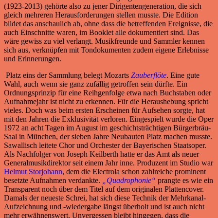
(1923-2013) gehörte also zu jener Dirigentengeneration, die sich
gleich mehreren Herausforderungen stellen musste. Die Edition
bildet das anschaulich ab, ohne dass die betreffenden Ereignisse, die
auch Einschnitte waren, im Booklet alle dokumentiert sind. Das
wäre gewiss zu viel verlangt. Musikfreunde und Sammler kennen
sich aus, verknüpfen mit Tondokumenten zudem eigene Erlebnisse
und Erinnerungen.
Platz eins der Sammlung belegt Mozarts
Zauberflöte
. Eine gute
Wahl, auch wenn sie ganz zufällig getroffen sein dürfte. Ein
Ordnungsprinzip für eine Reihgenfolge etwa nach Buchstaben oder
Aufnahmejahr ist nicht zu erkennen. Für die Heraushebung spricht
vieles. Doch was beim ersten Erscheinen für Aufsehen sorgte, hat
mit den Jahren die Exklusivität verloren. Eingespielt wurde die Oper
1972 an acht Tagen im August im geschichtsträchtigen Bürgerbräu-
Saal in München, der sieben Jahre Neubauten Platz machen musste.
Sawallisch leitete Chor und Orchester der Bayerischen Staatsoper.
Als Nachfolger von Joseph Keilberth hatte er das Amt als neuer
Generalmusikdirektor seit einem Jahr inne. Produzent im Studio war
Helmut Storjohann
, dem die Electrola schon zahlreiche prominent
besetzte Aufnahmen verdankte.
„Quadrophonie“
prangte es wie ein
Transparent noch über dem Titel auf dem originalen Plattencover.
Damals der neueste Schrei, hat sich diese Technik der Mehrkanal-
Aufzeichnung und -wiedergabe längst überholt und ist auch nicht
mehr erwähnenswert. Unvergessen bleibt hingegen, dass die