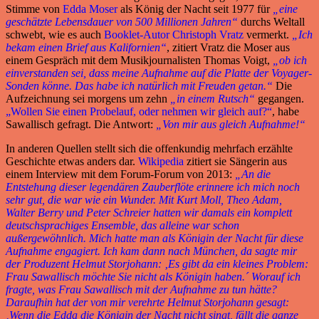
Stimme von
Edda Moser
als König der Nacht seit 1977 für
„eine
geschätzte Lebensdauer von 500 Millionen Jahren“
durchs Weltall
schwebt, wie es auch
Booklet-Autor Christoph Vratz
vermerkt.
„Ich
bekam einen Brief aus Kalifornien“
, zitiert Vratz die Moser aus
einem Gespräch mit dem Musikjournalisten Thomas Voigt,
„ob ich
einverstanden sei, dass meine Aufnahme auf die Platte der Voyager-
Sonden könne. Das habe ich natürlich mit Freuden getan.“
Die
Aufzeichnung sei morgens um zehn
„in einem Rutsch“
gegangen.
„Wollen Sie einen Probelauf, oder nehmen wir gleich auf?“
, habe
Sawallisch gefragt. Die Antwort:
„Von mir aus gleich Aufnahme!“
In anderen Quellen stellt sich die offenkundig mehrfach erzählte
Geschichte etwas anders dar.
Wikipedia
zitiert sie Sängerin aus
einem Interview mit dem Forum-Forum von 2013:
„An die
Entstehung dieser legendären Zauberflöte erinnere ich mich noch
sehr gut, die war wie ein Wunder. Mit Kurt Moll, Theo Adam,
Walter Berry und Peter Schreier hatten wir damals ein komplett
deutschsprachiges Ensemble, das alleine war schon
außergewöhnlich. Mich hatte man als Königin der Nacht für diese
Aufnahme engagiert. Ich kam dann nach München, da sagte mir
der Produzent Helmut Storjohann: ‚Es gibt da ein kleines Problem:
Frau Sawallisch möchte Sie nicht als Königin haben.´ Worauf ich
fragte, was Frau Sawallisch mit der Aufnahme zu tun hätte?
Daraufhin hat der von mir verehrte Helmut Storjohann gesagt:
‚Wenn die Edda die Königin der Nacht nicht singt, fällt die ganze