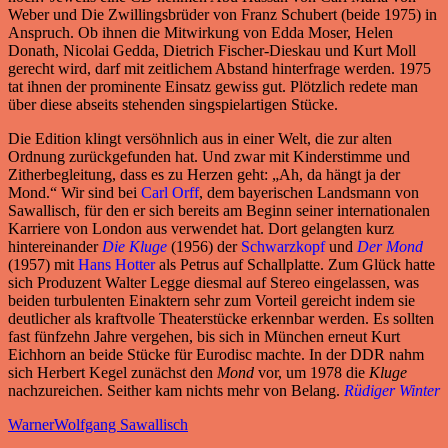
Weber und Die Zwillingsbrüder von Franz Schubert (beide 1975) in
Anspruch. Ob ihnen die Mitwirkung von Edda Moser, Helen
Donath, Nicolai Gedda, Dietrich Fischer-Dieskau und Kurt Moll
gerecht wird, darf mit zeitlichem Abstand hinterfrage werden. 1975
tat ihnen der prominente Einsatz gewiss gut. Plötzlich redete man
über diese abseits stehenden singspielartigen Stücke.
Die Edition klingt versöhnlich aus in einer Welt, die zur alten
Ordnung zurückgefunden hat. Und zwar mit Kinderstimme und
Zitherbegleitung, dass es zu Herzen geht: „Ah, da hängt ja der
Mond.“ Wir sind bei
Carl Orff
, dem bayerischen Landsmann von
Sawallisch, für den er sich bereits am Beginn seiner internationalen
Karriere von London aus verwendet hat. Dort gelangten kurz
hintereinander
Die Kluge
(1956) der
Schwarzkopf
und
Der Mond
(1957) mit
Hans Hotter
als Petrus auf Schallplatte. Zum Glück hatte
sich Produzent Walter Legge diesmal auf Stereo eingelassen, was
beiden turbulenten Einaktern sehr zum Vorteil gereicht indem sie
deutlicher als kraftvolle Theaterstücke erkennbar werden. Es sollten
fast fünfzehn Jahre vergehen, bis sich in München erneut Kurt
Eichhorn an beide Stücke für Eurodisc machte. In der DDR nahm
sich Herbert Kegel zunächst den
Mond
vor, um 1978 die
Kluge
nachzureichen. Seither kam nichts mehr von Belang.
Rüdiger Winter
Warner
Wolfgang Sawallisch