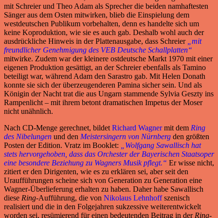
mit Schreier und Theo Adam als Sprecher die beiden namhaftesten
Sänger aus dem Osten mitwirken, blieb die Einspielung dem
westdeutschen Publikum vorbehalten, denn es handelte sich um
keine Koproduktion, wie sie es auch gab. Deshalb wohl auch der
ausdrückliche Hinweis in der Plattenausgabe, dass Schreier
„mit
freundlicher Genehmigung des VEB Deutsche Schallplatten“
mitwirke. Zudem war der kleinere ostdeutsche Markt 1970 mit einer
eigenen Produktion gesättigt, an der Schreier ebenfalls als Tamino
beteiligt war, während Adam den Sarastro gab. Mit Helen Donath
konnte sie sich der überzeugenderen Pamina sicher sein. Und als
Königin der Nacht trat die aus Ungarn stammende Sylvia Geszty ins
Rampenlicht – mit ihrem betont dramatischen Impetus der Moser
nicht unähnlich.
Nach CD-Menge gerechnet, bildet
Richard Wagner
mit dem
Ring
des Nibelungen
und den
Meistersingern von Nürnberg
den größten
Posten der Edition. Vratz im Booklet:
„Wolfgang Sawallisch hat
stets hervorgehoben, dass das Orchester der Bayerischen Staatsoper
eine besondere Beziehung zu Wagners Musik pflegt.“
Er wisse nicht,
zitiert er den Dirigenten, wie es zu erklären sei, aber seit den
Uraufführungen scheine sich von Generation zu Generation eine
Wagner-Überlieferung erhalten zu haben. Daher habe Sawallisch
diese
Ring
-Aufführung, die von
Nikolaus Lehnhoff
szenisch
realisiert und die in den Folgejahren sukzessive weiterentwickelt
worden sei, resümierend für einen bedeutenden Beitrag in der
Ring
-