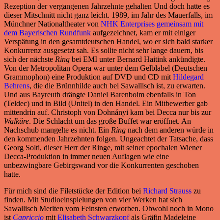
Rezeption der vergangenen Jahrzehnte gehalten Und doch hatte es
dieser Mitschnitt nicht ganz leicht. 1989, im Jahr des Mauerfalls, im
Münchner Nationaltheater von
NHK Enterprises gemeinsam mit
dem Bayerischen Rundfunk
aufgezeichnet, kam er mit einiger
Verspätung in den gesamtdeutschen Handel, wo er sich bald starker
Konkurrenz ausgesetzt sah. Es sollte nicht sehr lange dauern, bis
sich der nächste
Ring
bei EMI unter Bernard Haitink ankündigte.
Von der Metropolitan Opera war unter dem Gelblabel (Deutschen
Grammophon) eine Produktion auf DVD und CD mit
Hildegard
Behrens
, die die Brünnhilde auch bei Sawallisch ist, zu erwarten.
Und aus Bayreuth drängte Daniel Barenboim ebenfalls in Ton
(Teldec) und in Bild (Unitel) in den Handel. Ein Mitbewerber gab
mittendrin auf. Christoph von Dohnányi kam bei Decca nur bis zur
Walküre
. Die Schlacht um das große Buffet war eröffnet. An
Nachschub mangelte es nicht. Ein
Ring
nach dem anderen würde in
den kommenden Jahrzehnten folgen. Ungeachtet der Tatsache, dass
Georg Solti, dieser Herr der Ringe, mit seiner epochalen Wiener
Decca-Produktion in immer neuen Auflagen wie eine
unbezwingbare Gebirgswand vor die Konkurrenten geschoben
hatte.
Für mich sind die Filetstücke der Edition bei
Richard Strauss
zu
finden. Mit Studioeinspielungen von vier Werken hat sich
Sawallisch Meriten vom Feinsten erworben. Obwohl noch in Mono
ist
Capriccio
mit
Elisabeth Schwarzkopf
als Gräfin Madeleine