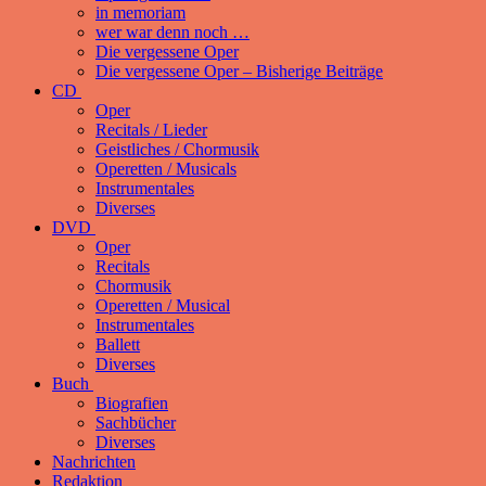
in memoriam
wer war denn noch …
Die vergessene Oper
Die vergessene Oper – Bisherige Beiträge
CD
Oper
Recitals / Lieder
Geistliches / Chormusik
Operetten / Musicals
Instrumentales
Diverses
DVD
Oper
Recitals
Chormusik
Operetten / Musical
Instrumentales
Ballett
Diverses
Buch
Biografien
Sachbücher
Diverses
Nachrichten
Redaktion