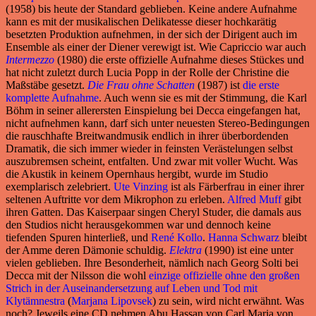
(1958) bis heute der Standard geblieben. Keine andere Aufnahme
kann es mit der musikalischen Delikatesse dieser hochkarätig
besetzten Produktion aufnehmen, in der sich der Dirigent auch im
Ensemble als einer der Diener verewigt ist. Wie Capriccio war auch
Intermezzo
(1980) die erste offizielle Aufnahme dieses Stückes und
hat nicht zuletzt durch Lucia Popp in der Rolle der Christine die
Maßstäbe gesetzt.
Die Frau ohne Schatten
(1987) ist
die erste
komplette Aufnahme
. Auch wenn sie es mit der Stimmung, die Karl
Böhm in seiner allerersten Einspielung bei Decca eingefangen hat,
nicht aufnehmen kann, darf sich unter neuesten Stereo-Bedingungen
die rauschhafte Breitwandmusik endlich in ihrer überbordenden
Dramatik, die sich immer wieder in feinsten Verästelungen selbst
auszubremsen scheint, entfalten. Und zwar mit voller Wucht. Was
die Akustik in keinem Opernhaus hergibt, wurde im Studio
exemplarisch zelebriert.
Ute Vinzing
ist als Färberfrau in einer ihrer
seltenen Auftritte vor dem Mikrophon zu erleben.
Alfred Muff
gibt
ihren Gatten. Das Kaiserpaar singen Cheryl Studer, die damals aus
den Studios nicht herausgekommen war und dennoch keine
tiefenden Spuren hinterließ, und
René Kollo
.
Hanna Schwarz
bleibt
der Amme deren Dämonie schuldig.
Elektra
(1990) ist eine unter
vielen geblieben. Ihre Besonderheit, nämlich nach Georg Solti bei
Decca mit der Nilsson die wohl
einzige offizielle ohne den großen
Strich in der Auseinandersetzung auf Leben und Tod mit
Klytämnestra
(
Marjana Lipovsek
) zu sein, wird nicht erwähnt. Was
noch? Jeweils eine CD nehmen Abu Hassan von Carl Maria von