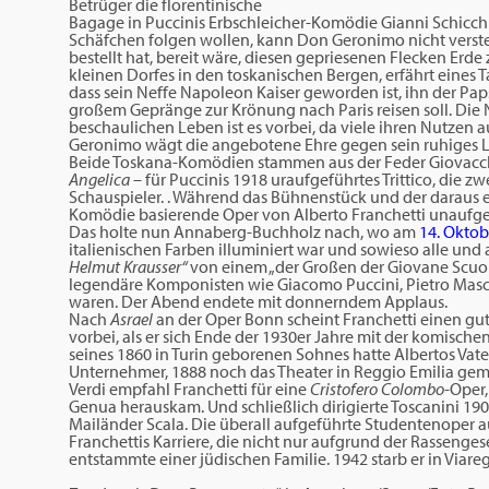
Betrüger die florentinische
Bagage in Puccinis Erbschleicher-Komödie Gianni Schicchi
Schäfchen folgen wollen, kann Don Geronimo nicht versteh
bestellt hat, bereit wäre, diesen gepriesenen Flecken Erd
kleinen Dorfes in den toskanischen Bergen, erfährt eines T
dass sein Neffe Napoleon Kaiser geworden ist, ihn der Pa
großem Gepränge zur Krönung nach Paris reisen soll. Die N
beschaulichen Leben ist es vorbei, da viele ihren Nutzen a
Geronimo wägt die angebotene Ehre gegen sein ruhiges L
Beide Toskana-Komödien stammen aus der Feder Giovacchi
Angelica
– für Puccinis 1918 uraufgeführtes Trittico, die z
Schauspieler. . Während das Bühnenstück und der daraus e
Komödie basierende Oper von Alberto Franchetti unaufge
Das holte nun Annaberg-Buchholz nach, wo am
14. Oktob
italienischen Farben illuminiert war und sowieso alle und
Helmut Krausser“
von einem „der Großen der Giovane Scuola
legendäre Komponisten wie Giacomo Puccini, Pietro Mas
waren. Der Abend endete mit donnerndem Applaus.
Nach
Asrael
an der Oper Bonn scheint Franchetti einen gut
vorbei, als er sich Ende der 1930er Jahre mit der komisch
seines 1860 in Turin geborenen Sohnes hatte Albertos Vat
Unternehmer, 1888 noch das Theater in Reggio Emilia gemie
Verdi empfahl Franchetti für eine
Cristofero Colombo-
Oper,
Genua herauskam. Und schließlich dirigierte Toscanini 1
Mailänder Scala. Die überall aufgeführte Studentenoper
Franchettis Karriere, die nicht nur aufgrund der Rassenges
entstammte einer jüdischen Familie. 1942 starb er in Viare