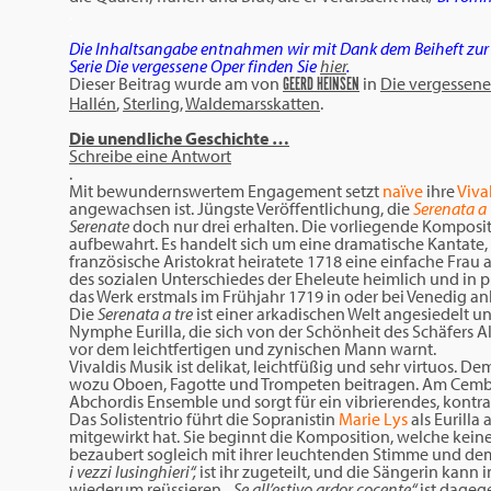
.
.
Die Inhaltsangabe entnahmen wir mit Dank dem Beiheft zur St
Serie Die vergessene Oper finden Sie
hier
.
Dieser Beitrag wurde am
von
in
Die vergessene
GEERD HEINSEN
Hallén
,
Sterling
,
Waldemarsskatten
.
Die unendliche Geschichte …
Schreibe eine Antwort
.
Mit bewundernswertem Engagement setzt
naïve
ihre
Viva
angewachsen ist. Jüngste Veröffentlichung, die
Serenata a 
Serenate
doch nur drei erhalten. Die vorliegende Kompositi
aufbewahrt. Es handelt sich um eine dramatische Kantate, d
französische Aristokrat heiratete 1718 eine einfache Fra
des sozialen Unterschiedes der Eheleute heimlich und in
das Werk erstmals im Frühjahr 1719 in oder bei Venedig anl
Die
Serenata
a tre
ist einer arkadischen Welt angesiedelt u
Nymphe Eurilla, die sich von der Schönheit des Schäfers Al
vor dem leichtfertigen und zynischen Mann warnt.
Vivaldis Musik ist delikat, leichtfüßig und sehr virtuos. 
wozu Oboen, Fagotte und Trompeten beitragen. Am Cemba
Abchordis Ensemble und sorgt für ein vibrierendes, kontra
Das Solistentrio führt die Sopranistin
Marie Lys
als Eurilla
mitgewirkt hat. Sie beginnt die Komposition, welche kein
bezaubert sogleich mit ihrer leuchtenden Stimme und de
i vezzi lusinghieri“,
ist ihr zugeteilt, und die Sängerin kan
wiederum reüssieren.
„Se all’estivo ardor cocente“
ist dageg