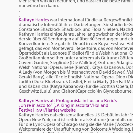
Menschen wirklich berühren, und dass ich die beste Famil
nur wünschen kann.
.
.
Kathryn Harries
war international für die außergewöhnliche
dramatische Intensität ihrer Darbietungen. Sie studierte 
Constance Shacklock Shacklock und Flora N ielsen. Nachd
Kathryn Harries einige Jahre Jahre lang zwischen der Mod
der sie über 60 Sendungen auf über 60 Sendungen und ei
Konzertkarriere. Sie gab ihr Debüt in der Royal Festival Hal
gefragt, das von Monteverdi Repertoire, das von Monteverd
Operndebüt als Leonore (Fidelio) für die Welsh Nationa
Großbritannien seither unter anderem als Gutrune (Götte
Covent Garden; Sieglinde (Die Walküre), Gutrune, Adalgis
Welsh National Opera; Irene (Rienzi), Katya Kabanova, Don
A Lady (von Morgen bis Mitternacht von David Sawer), Vale
Gerald Barry), alle für die English National Opera, Dido (D
Judith (Duke Bluebeard’s Castle), Emilia Marty (Der Fall M
und Kabanicha (Katya Kabanova) für die Scottish Opera, D
Geschwitz (Lulu) und Clairon(Capriccio )in Glyndebourne.
Kathryn Harries als Protagonista in Luciano Berio’s
„Un re in ascolto“ [„A King in ascolta“/Holland
Festival 1991/Harries website
Kathryn Harries gab ein sensationelles US-Debüt im Jahr 
Opera New York, und ist seitdem als Gutrune (ebenfalls un
Für die Lyric Opera of Chicago sang sie die Marie (Wozzeck
Weltpremiere der Uraufführung von Bolcoms A Wedding. In