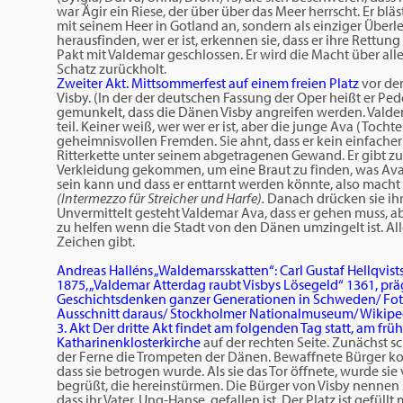
war Ägir ein Riese, der über über das Meer herrscht. Er bl
mit seinem Heer in Gotland an, sondern als einziger Überl
herausfinden, wer er ist, erkennen sie, dass er ihre Rettu
Pakt mit Valdemar geschlossen. Er wird die Macht über al
Schatz zurückholt.
Zweiter Akt. Mittsommerfest auf einem freien Platz
vor de
Visby. (In der der deutschen Fassung der Oper heißt er Ped
gemunkelt, dass die Dänen Visby angreifen werden. Valdema
teil. Keiner weiß, wer wer er ist, aber die junge Ava (Tocht
geheimnisvollen Fremden. Sie ahnt, dass er kein einfacher 
Ritterkette unter seinem abgetragenen Gewand. Er gibt zu das
Verkleidung gekommen, um eine Braut zu finden, was Ava 
sein kann und dass er enttarnt werden könnte, also macht e
(Intermezzo für Streicher und Harfe).
Danach drücken sie ih
Unvermittelt gesteht Valdemar Ava, dass er gehen muss, a
zu helfen wenn die Stadt von den Dänen umzingelt ist. All
Zeichen gibt.
Andreas Halléns „Waldemarsskatten“: Carl Gustaf Hellqvis
1875, „Valdemar Atterdag raubt Visbys Lösegeld“ 1361, prä
Geschichtsdenken ganzer Generationen in Schweden/ Fot
Ausschnitt daraus/ Stockholmer Nationalmuseum/ Wikipe
3. Akt Der dritte Akt findet am folgenden Tag statt, am frü
Katharinenklosterkirche
auf der rechten Seite. Zunächst sc
der Ferne die Trompeten der Dänen. Bewaffnete Bürger 
dass sie betrogen wurde. Als sie das Tor öffnete, wurde 
begrüßt, die hereinstürmen. Die Bürger von Visby nennen si
dass ihr Vater, Ung-Hanse, gefallen ist. Der Platz ist gefül