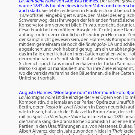
La Montagne Noire
von Augusta Holmès
. Der
accent grave
a
wurde 1847 als Tochter eines irischen Vaters und einer scho
auch starb
. Sie lebte zeitlebens in Frankreich und betracht
1879 offiziell eingebürgert wurde, den Makel des englisc
Schwerer wog, dass ihr wegen der fehlenden französische
Konservatorium verwehrt blieb. Privatunterricht, darunte
César Frank bot den nötigen Ausgleich für die junge Dame,
anfangs unter dem männlichen Pseudonym Hermann Zenta ver
der Kampf nicht gewesen sein, den Holmès als Komponistin
mit dem gemeinsam sie noch die
Rheingold-
UA und schlie
abgesichert und wohlhabend genug, um ein unabhängige
das im Falle einer Heirat an ihren Gatten gefallen wäre. Ho
dem verheirateten Schriftsteller Catulle Mendès eine Bez
Sicherlich spricht aus manchen Sätzen der Türkin Yamina, 
Mirko skrupellos manipuliert und für ihre Ziele einspannt
wo die versklavte Yamina den Bäuerinnen, die ihre Gatten
Unfreiheit vorhält.
.
Augusta Holmes´“Montagne noir“ in Dortmund/ Foto Bjö
La Montagne noire
ist die einzige der vier Opern von Holm
Komponistin, die jemals an der Pariser Opéra zur Urauffüh
Bertin, deren
Fausto
in zwei Wochen in Essen neuerlich auf
wie in Essen, hat auch der Palazzetto Bruno Zane, der si
mit im Spiel.
La Montagne Noire
kam im Februar 1895 heraus
die Yamina sang die dramatische Sopranistin Lucienne Br
Partien in den Uraufführungen u.a. von Massenet, Dukas,
Albert Alvarez, der ein Jahr zuvor den Nicias in
Thais
kreier