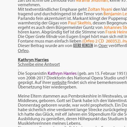
zart bis schrill die Zenobia von
Na’ama Shutman,
keine 95 
vernehmen.
Mit textverständlicher Emphase geht
Zoltan Nyani
den Val
tragend und durchdringend ist der Tenor von
Benjamin Le
Parlando fein akzentuiert ist. Markant klingt der Puppens
warmherzig der Gigas von
Paul Skeltris,
dessen Begegnung 
ergeht es auch dem Bürgermeister Guntz von
Johannes S
hören kann. Abgründig tief ist die Stimme von
Frank Hein
Die Oper
Grete Minde
von Eugen Engel hört man sich mit I
Fontane muss man einfach lieben
(Orfeo 2 CD 260352).
In
Dieser Beitrag wurde am
von
in
Oper
veröffentl
GEERD HEINSEN
Orfeo
.
Kathryn Harries
Schreibe eine Antwort
.
Die Sopranistin
Kathryn Harries
(geb. am 15. Februar 1951
von 2008-2017 Direktorin des National Opera Studio und h
geprägt. Auf ihrer
website
findet sich eine bemerkenswert
Übersetzung hier wiedergeben.
.
Meine Eltern stammen aus Pembrokeshire in Westwales, u
Middlesex, geboren. Gott sei Dank habe ich den Valentinst
Donnerstag geboren wurde, war wohl prophetisch. Ein Don
habe sicherlich eine verdammt lange Strecke zurückgelegt,
Ich hatte das Glück, mit elf Jahren ein Stipendium für die
Ausbildung zu genießen, deren Höhepunkt das Studium be
Musiklehrerinnen meines Lebens.