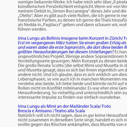
weniger bekannte Werke. Ich habe mich sehr über „Il pirat
künstlerischen Persönlichkeit entspricht. Wenn wir von V
meinem Debüt in „Simon Boccanegra“ dieses Jahr und die 
„Otello“. Aber es gibt auch viele Rollen, die ich gerne in
französische Partien, zu denen ich gerne die Thaïs hinzu
als Nedda in „Pagliacci“ geben und dann schauen wir, w
führen werden.
Irina Lungu als Bellinis Imogene beim Konzert in Zürich/ F
Erst im vergangenen März hatten Sie einen großen Erfolg al
und waren dabei die erste Sopranistin, die dort diese beiden R
größten Herausforderungen bei diesem Unterfangen?
Es han
ungewöhnliches Projekt. Wenige andere Sopranistinnen hab
Vorstellungsserie gesungen. Mein Konzept zu diesen beide
Die große Renata Scotto [die selbst Mimì und Musetta in 
und Musetta gesagt, dass es sich bei ihnen eigentlich um d
andere nicht. Und ich glaube, dass es sich wirklich um di
Lebensphasen, so wie auch ich in manchen Momenten mei
verstehe also beide, ich liebe beide und könnte nicht auf 
Rollen nicht im Konflikt miteinander. Es war eher eine Gen
Herausforderung. So vielseitig und unterschiedlich sein 
interessante Impulse zu finden war einfach wunderbar.
Irina Lungu als Mimì an der Mailänder Scala/ Foto
Brescia e Amisano / Teatro alla Scala
Natürlich will ich nicht sagen, dass es gar keine Herausfo
nicht zusammen in derselben Serie singt, handelt es sich 
wollte gegen das Klischee ankämpfen, dass Musetta von 