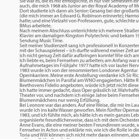
Sie war es, die es mir ermöglichte, in nur vier Semestern 
auch, die mich 1968 als Junior an der Royal Academy of M
Dort studierte ich dann als Senior: Gesang bei der großart
(die mich immer an Edward G. Robinson erinnerte); Harmoni
hatte; und eine Vielzahl von Professoren, gute, schlechte 
BMus arbeitete.
Nach meinem Abschluss unterrichtete ich mehrere Straßen
Klavier am damaligen Kingston Polytechnic und bekam 19
Sendung Music Time.
Seit meiner Studienzeit sang ich professionell in Konzert
mit der Schauspielerei – ich durfte während meiner Zeit 
ich nicht genug Zeit dafür aufbringen konnte! Wie sich am 
Ich liebte es, beim Fernsehen zu arbeiten; am Anfang war
Aufnahmetages im Frühjahr 1977 hatte ich vor lauter N
1983 wurde ich von der renommierten Londoner Agentur 
Opernkarriere. Meine erste Anstellung verdanke ich Sir Ri
Blumenmädchen in Parsifal am WNO engagierten. Hätte Ric
Beethovens Fidelio angeboten, würde ich jetzt nicht diese
Ich hatte immer gedacht, dass Oper grässlich ist. Wahrhaft
Theater vor, und nachdem ich einige Jahre beim Fernsehen 
Blumenmädchens nur wenig Erfüllung.
Bei Leonore war das anders. Auf eine Weise, die mir im Lau
wurde ich ins kalte Wasser geworfen. Mein fünfter Operna
1983, und ich fühlte mich, als hätte ich es mein ganzes L
organisierte freundlicherweise, dass ich mit dem Orchest
Anne Evans, die eine meiner besten Freundinnen wurde, se
Fernseher in Acton und erklärte mir, wie ich die Rolle i
Toria und Will können sich nicht mehr daran erinnern, ab