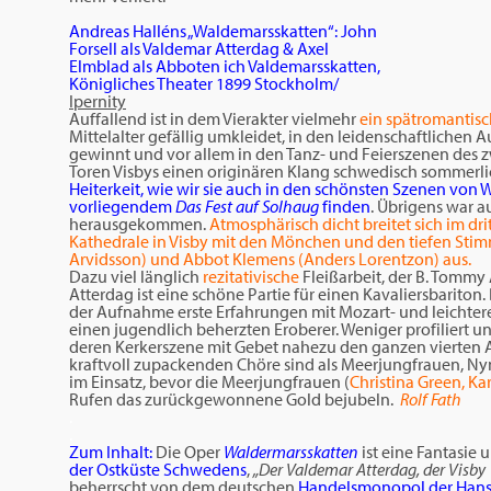
Andreas Halléns „Waldemarsskatten“: John
Forsell als Valdemar Atterdag & Axel
Elmblad als Abboten ich Valdemarsskatten,
Königliches Theater 1899 Stockholm/
Ipernity
Auffallend ist in dem Vierakter vielmehr
ein spätromantis
Mittelalter gefällig umkleidet, in den leidenschaftlichen
gewinnt und vor allem in den Tanz- und Feierszenen des 
Toren Visbys einen originären Klang schwedisch sommerl
Heiterkeit, wie wir sie auch in den schönsten Szenen von
vorliegendem
Das Fest auf Solhaug
finden
. Übrigens war 
herausgekommen.
Atmosphärisch dicht breitet sich im dr
Kathedrale in Visby mit den Mönchen und den tiefen Stimm
Arvidsson) und Abbot Klemens (Anders Lorentzon) aus.
Dazu viel länglich
rezitativische
Fleißarbeit, der B. Tommy
Atterdag ist eine schöne Partie für einen Kavaliersbarito
der Aufnahme erste Erfahrungen mit Mozart- und leichteren
einen jugendlich beherzten Eroberer. Weniger profiliert u
deren Kerkerszene mit Gebet nahezu den ganzen vierten 
kraftvoll zupackenden Chöre sind als Meerjungfrauen, N
im Einsatz, bevor die Meerjungfrauen (
Christina Green, Ka
Rufen das zurückgewonnene Gold bejubeln.
Rolf Fath
.
.
Zum Inhalt:
Die Oper
Waldermarsskatten
ist eine Fantasie
der Ostküste Schwedens
,
„Der Valdemar Atterdag, der Visby 
beherrscht von dem deutschen
Handelsmonopol der Hans