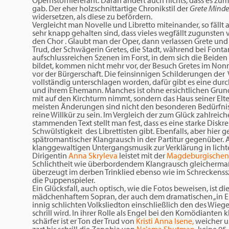
Opernstofflieferant. Daran ändert auch nichts, dass es zu
gab. Der eher holzschnittartige Chronikstil der
Grete Minde
widersetzen, als diese zu befördern.
Vergleicht man Novelle und Libretto miteinander, so fällt 
sehr knapp gehalten sind, dass vieles wegfällt zugunsten
den Chor . Glaubt man der Oper, dann verlassen Grete und V
Trud, der Schwägerin Gretes, die Stadt, während bei Fonta
aufschlussreichen Szenen im Forst, in dem sich die Beiden v
bildet, kommen nicht mehr vor, der Besuch Gretes im Nonn
vor der Bürgerschaft. Die feinsinnigen Schilderungen der 
vollständig unterschlagen worden, dafür gibt es eine du
und ihrem Ehemann. Manches ist ohne ersichtlichen Grund
mit auf den Kirchturm nimmt, sondern das Haus seiner Elt
meisten Änderungen sind nicht den besonderen Bedürfni
reine Willkür zu sein. Im Vergleich der zum Glück zahlrei
stammenden Text stellt man fest, dass es eine starke Disk
Schwülstigkeit des Librettisten gibt. Ebenfalls, aber hier 
spätromantischer Klangrausch in der Partitur gegenüber.
klanggewaltigen Untergangsmusik zur Verklärung in lich
Dirigentin
Anna Skryleva
leistet mit der
Magdeburgischen
Schlichtheit wie überbordendem Klangrausch gleicherma
überzeugt im derben Trinklied ebenso wie im Schreckenssz
die Puppenspieler.
Ein Glücksfall, auch optisch, wie die Fotos beweisen, ist di
mädchenhaftem Sopran, der auch dem dramatischen „in Ekst
innig schlichten Volksliedton einschließlich den des Wiege
schrill wird. In ihrer Rolle als Engel bei den Komödianten
schärfer ist er Ton der Trud von
Kristi Anna Isene,
weicher u