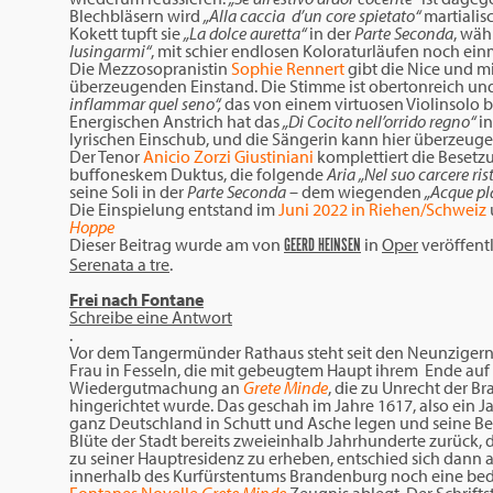
Blechbläsern wird
„Alla caccia d’un core spietato“
martialis
Kokett tupft sie
„La dolce auretta“
in der
Parte Seconda
, wäh
lusingarmi“
, mit schier endlosen Koloraturläufen noch ein
Die Mezzosopranistin
Sophie Rennert
gibt die Nice und m
überzeugenden Einstand. Die Stimme ist obertonreich und
inflammar quel seno“,
das von einem virtuosen Violinsolo be
Energischen Anstrich hat das
„Di Cocito nell’orrido regno“
i
lyrischen Einschub, und die Sängerin kann hier überzeugen
Der Tenor
Anicio Zorzi Giustiniani
komplettiert die Besetzu
buffoneskem Duktus, die folgende
Aria
„Nel suo carcere ris
seine Soli in der
Parte Seconda
– dem wiegenden
„Acque pl
Die Einspielung entstand im
Juni 2022 in Riehen/Schweiz
Hoppe
Dieser Beitrag wurde am
von
in
Oper
veröffentl
GEERD HEINSEN
Serenata a tre
.
Frei nach Fontane
Schreibe eine Antwort
.
Vor dem Tangermünder Rathaus steht seit den Neunzigern
Frau in Fesseln, die mit gebeugtem Haupt ihrem Ende auf d
Wiedergutmachung an
Grete Minde
, die zu Unrecht der Br
hingerichtet wurde. Das geschah im Jahre 1617, also ein J
ganz Deutschland in Schutt und Asche legen und seine Bevö
Blüte der Stadt bereits zweieinhalb Jahrhunderte zurück, d
zu seiner Hauptresidenz zu erheben, entschied sich dann 
innerhalb des Kurfürstentums Brandenburg noch eine bed