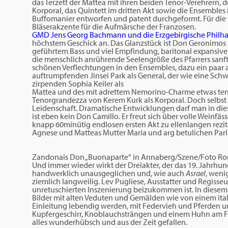
das Terzett der Mattea mit ihren beiden Tenor-Verehrern
Korporal, das Quintett im dritten Akt sowie die Ensembles i
Buffomanier entworfen und patent durchgeformt. Für die t
Bläserakzente für die Aufmärsche der Franzosen.
GMD Jens Georg Bachmann und die Erzgebirgische Philh
höchstem Geschick an. Das Glanzstück ist Don Geronimos 
geführtem Bass und viel Empfindung, baritonal expansive
die menschlich anrührende Seelengröße des Pfarrers sanf
schönen Verflechtungen in den Ensembles, dazu ein paar a
auftrumpfenden Jinsei Park als General, der wie eine Schw
zirpenden Sophia Keiler als
Mattea und des mit adrettem Nemorino-Charme etwas tenor
Tenorgrandezza von Kerem Kurk als Korporal. Doch selbst 
Leidenschaft. Dramatische Entwicklungen darf man in die
ist eben kein Don Camillo. Er freut sich über volle Weinf
knapp 60minütig endlosen ersten Akt zu ellenlangen rezi
Agnese und Matteas Mutter Maria und arg betulichen Par
Zandonais Don „Buonaparte“ in Annaberg/Szene/Foto Ro
Und immer wieder wirkt der Dreiakter, der das 19. Jahrhunde
handwerklich unausgeglichen und, wie auch
Asrael
, weni
ziemlich langweilig. Lev Pugliese, Ausstatter und Regisseur
unretuschierten Inszenierung beizukommen ist. In diesem
Bilder mit alten Veduten und Gemälden wie von einem ital
Einleitung lebendig werden, mit Federvieh und Pferden u
Kupfergeschirr, Knoblauchsträngen und einem Huhn am Fe
alles wunderhübsch und aus der Zeit gefallen.