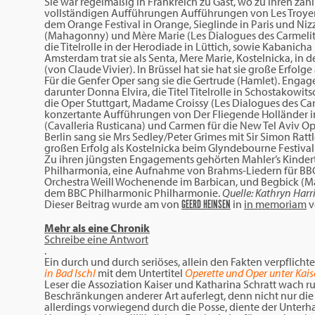
Sie war regelmäßig in Frankreich zu Gast, wo zu ihren za
vollständigen Aufführungen Aufführungen von Les Troyens
dem Orange Festival in Orange, Sieglinde in Paris und Ni
(Mahagonny) und Mère Marie (Les Dialogues des Carmelites) 
die Titelrolle in der Herodiade in Lüttich, sowie Kabanich
Amsterdam trat sie als Senta, Mere Marie, Kostelnicka, in d
(von Claude Vivier). In Brüssel hat sie hat sie große Erfolg
Für die Genfer Oper sang sie die Gertrude (Hamlet). Eng
darunter Donna Elvira, die Titel Titelrolle in Schostakow
die Oper Stuttgart, Madame Croissy (Les Dialogues des Ca
konzertante Aufführungen von Der Fliegende Holländer in 
(Cavalleria Rusticana) und Carmen für die New Tel Aviv Ope
Berlin sang sie Mrs Sedley/Peter Grimes mit Sir Simon Rat
großen Erfolg als Kostelnicka beim Glyndebourne Festival
Zu ihren jüngsten Engagements gehörten Mahler’s Kindert
Philharmonia, eine Aufnahme von Brahms-Liedern für B
Orchestra Weill Wochenende im Barbican, und Begbick (
dem BBC Philharmonic Philharmonie.
Quelle: Kathryn Harr
Dieser Beitrag wurde am
von
in
in memoriam
v
GEERD HEINSEN
Mehr als eine Chronik
Schreibe eine Antwort
.
Ein durch und durch seriöses, allein den Fakten verpflichte
in Bad Ischl
mit dem Untertitel
Operette und Oper unter Kais
Leser die Assoziation Kaiser und Katharina Schratt wach ru
Beschränkungen anderer Art auferlegt, denn nicht nur die
allerdings vorwiegend durch die Posse, diente der Unterhal