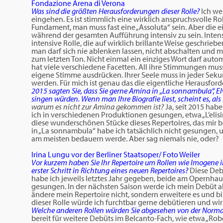
Fondazione Arena di Verona
Was sind die größten Herausforderungen dieser Rolle?
Ich we
eingehen. Es ist stimmlich eine wirklich anspruchsvolle Rol
Fundament, man muss fast eine „Assoluta“ sein. Aber die e
während der gesamten Aufführung intensiv zu sein. Intens
intensive Rolle, die auf wirklich brillante Weise geschriebe
man darf sich nie ablenken lassen, nicht abschalten und 
zum letzten Ton. Nicht einmal ein einziges Wort darf aut
hat viele verschiedene Facetten. All ihre Stimmungen mus
eigene Stimme ausdrücken. Ihrer Seele muss in jeder Seku
werden. Für mich ist genau das die eigentliche Herausford
2015 sagten Sie, dass Sie gerne Amina in „La sonnambula“, Elvi
singen würden. Wenn man Ihre Biografie liest, scheint es, als
warum es nicht zur Amina gekommen ist?
Ja, seit 2015 hab
ich in verschiedenen Produktionen gesungen, etwa „L’elisir d
diese wunderschönen Stücke dieses Repertoires, das mir 
in „La sonnambula“ habe ich tatsächlich nicht gesungen, und
am meisten bedauern werde. Aber sag niemals nie, oder?
Irina Lungu vor der Berliner Staatsoper/ Foto Weiler
Vor kurzem haben Sie Ihr Repertoire um Rollen wie Imogene in „
erster Schritt in Richtung eines neuen Repertoires?
Diese Debü
habe ich jeweils letztes Jahr gegeben, beide am Opernhaus
gesungen. In der nächsten Saison werde ich mein Debüt al
ändere mein Repertoire nicht, sondern erweitere es und bi
dieser Rolle würde ich furchtbar gerne debütieren und wir
Welche anderen Rollen würden Sie abgesehen von der Norma
bereit für weitere Debüts im Belcanto-Fach, wie etwa „Rob