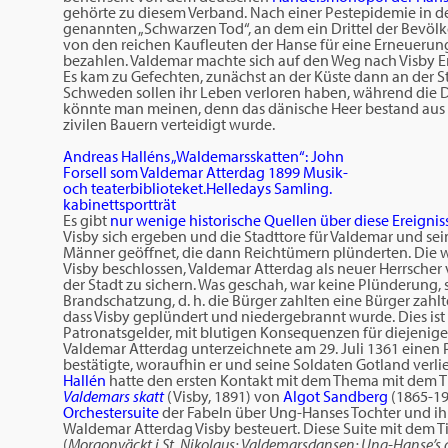
gehörte zu diesem Verband. Nach einer Pestepidemie in d
genannten „Schwarzen Tod“, an dem ein Drittel der Bevölk
von den reichen Kaufleuten der Hanse für eine Erneuerung
bezahlen. Valdemar machte sich auf den Weg nach Visby End
Es kam zu Gefechten, zunächst an der Küste dann an der 
Schweden sollen ihr Leben verloren haben, während die D
könnte man meinen, denn das dänische Heer bestand aus
zivilen Bauern verteidigt wurde.
Andreas Halléns „Waldemarsskatten“: John
Forsell som Valdemar Atterdag 1899 Musik-
och teaterbiblioteket.Helledays Samling.
kabinettsportträt
Es gibt
nur wenige historische Quellen über diese Ereignis
Visby sich ergeben und die Stadttore für Valdemar und se
Männer geöffnet, die dann Reichtümern plünderten. Die wa
Visby beschlossen, Valdemar Atterdag als neuer Herrsche
der Stadt zu sichern. Was geschah, war keine Plünderung
Brandschatzung, d. h. die Bürger zahlten eine Bürger zah
dass Visby geplündert und niedergebrannt wurde. Dies ist äh
Patronatsgelder, mit blutigen Konsequenzen für diejenigen
Valdemar Atterdag unterzeichnete am 29. Juli 1361 einen Pr
bestätigte, woraufhin er und seine Soldaten Gotland verli
Hallén
hatte den ersten Kontakt mit dem Thema mit dem T
Valdemars skatt
(Visby, 1891) von
Algot Sandberg
(1865-192
Orchestersuite
der Fabeln über Ung-Hanses Tochter und ih
Waldemar Atterdag Visby besteuert. Diese Suite mit dem T
(
Morgonväckt i St. Nikolaus; Valdemarsdansen; Ung-Hanse’s do