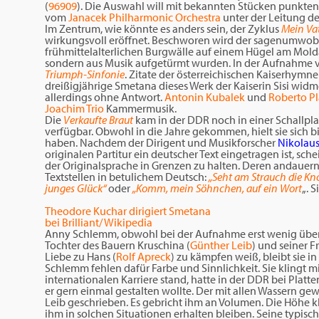
(
96909
). Die Auswahl will mit bekannten Stücken punkten
vom
Janacek Philharmonic Orchestra
unter der Leitung d
Im Zentrum, wie könnte es anders sein, der Zyklus
Mein Va
wirkungsvoll eröffnet. Beschworen wird der sagenumwoben
frühmittelalterlichen Burgwälle auf einem Hügel am Mold
sondern aus Musik aufgetürmt wurden. In der Aufnahme von
Triumph-Sinfonie
. Zitate der österreichischen Kaiserhymne
dreißigjährige Smetana dieses Werk der Kaiserin Sisi widm
allerdings ohne Antwort.
Antonin Kubalek
und
Roberto P
Joachim Trio
Kammermusik.
Die
Verkaufte Braut
kam in der DDR noch in einer Schallpl
verfügbar. Obwohl in die Jahre gekommen, hielt sie sich bis
haben. Nachdem der Dirigent und Musikforscher
Nikolaus
originalen Partitur ein deutscher Text eingetragen ist, sch
der Originalsprache in Grenzen zu halten. Deren andauern
Textstellen in betulichem Deutsch:
„Seht am Strauch die Kn
junges Glück“
oder
„Komm, mein Söhnchen, auf ein Wort
„. 
Theodore Kuchar dirigiert Smetana
bei Brilliant/ Wikipedia
Anny Schlemm, obwohl bei der Aufnahme erst wenig über dr
Tochter des Bauern Kruschina (
Günther Leib
) und seiner F
Liebe zu Hans (
Rolf Apreck
) zu kämpfen weiß, bleibt sie i
Schlemm fehlen dafür Farbe und Sinnlichkeit. Sie klingt mi
internationalen Karriere stand, hatte in der DDR bei Platt
er gern einmal gestalten wollte. Der mit allen Wassern gew
Leib geschrieben. Es gebricht ihm an Volumen. Die Höhe k
ihm in solchen Situationen erhalten bleiben. Seine typisc