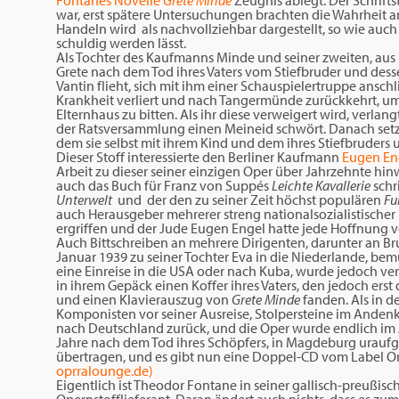
Fontanes Novelle
Grete Minde
Zeugnis ablegt. Der Schrift
war, erst spätere Untersuchungen brachten die Wahrheit an
Handeln wird als nachvollziehbar dargestellt, so wie auch
schuldig werden lässt.
Als Tochter des Kaufmanns Minde und seiner zweiten, au
Grete nach dem Tod ihres Vaters vom Stiefbruder und desse
Vantin flieht, sich mit ihm einer Schauspielertruppe ans
Krankheit verliert und nach Tangermünde zurückkehrt, um
Elternhaus zu bitten. Als ihr diese verweigert wird, verlangt
der Ratsversammlung einen Meineid schwört. Danach setzt
dem sie selbst mit ihrem Kind und dem ihres Stiefbruder
Dieser Stoff interessierte den Berliner Kaufmann
Eugen En
Arbeit zu dieser seiner einzigen Oper über Jahrzehnte hinw
auch das Buch für Franz von Suppés
Leichte Kavallerie
schr
Unterwelt
und der den zu seiner Zeit höchst populären
Fu
auch Herausgeber mehrerer streng nationalsozialistischer P
ergriffen und der Jude Eugen Engel hatte jede Hoffnung v
Auch Bittschreiben an mehrere Dirigenten, darunter an Bru
Januar 1939 zu seiner Tochter Eva in die Niederlande, b
eine Einreise in die USA oder nach Kuba, wurde jedoch ver
in ihrem Gepäck einen Koffer ihres Vaters, den jedoch erst
und einen Klavierauszug von
Grete Minde
fanden. Als in d
Komponisten vor seiner Ausreise, Stolpersteine im Andenk
nach Deutschland zurück, und die Oper wurde endlich im J
Jahre nach dem Tod ihres Schöpfers, in Magdeburg urauf
übertragen, und es gibt nun eine Doppel-CD vom Label O
oprralounge.de)
Eigentlich ist Theodor Fontane in seiner gallisch-preußis