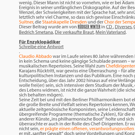
wenig. Dieser Mann ist nicht so vornehm, wie er bei Adam 
Ereignis in seiner umfänglichen Diskographie. Auf der Bes
Wenzel, der Schwierigkeiten mit der Sprache hat, sehr an
letztlich sehr viel Charme, so dass sich gewisse Einschrän
Suitner
, die
Staatskapelle Dresden
und der
Chor der Semp
Dieser Beitrag wurde am
von
in
CD
,
Diverses
,
RÜDIGER WINTER
Bedrich Smetana
,
Die verkaufte Braut
,
Mein Vaterland
.
Für Enzyklopädiker
Schreibe eine Antwort
.
Claudio Abbado
war im Laufe seines 80 Jahre währenden L
in kein Schema und keine gängige Schublade pressen – wede
musikalischen Repertoires. Seine Wahl zum
Chefdirigenten
Karajans Rücktritt, war gewiss eine Überraschung – für alle 
kulturpolitischen Instanzen und das Publikum. Eine noch
Entscheidung, über das Jahr 2002 hinaus auf eine Verlänger
wolle frei(er) sein, sich intensiver dem Studium der Mu
des Lebens widmen, ist nicht die ganze Wahrheit (die sic
sich behalten mögen).
Seine Zeit bei und mit den Berliner Philharmonikern bot
die große Breite und Vielfalt seines Repertoires kennen, W
aktuelle zeitgenössische Komponisten, seine Leidenschaft 
übergreifende Programme (thematische Zyklen), für die e
anderer Künste „ins philharmonische Boot“ holte und sic
überraschte er auch in der Rolle des Chef-Dirigenten. Er war
nicht sein,
er prägte einen offenen, verantwortungsvollen
er mit „sanfter Gewalt“ doch seine Vorstellungen und Kon