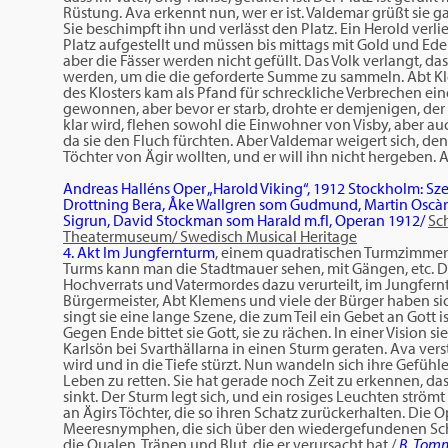
Rüstung. Ava erkennt nun, wer er ist. Valdemar grüßt sie g
Sie beschimpft ihn und verlässt den Platz. Ein Herold verl
Platz aufgestellt und müssen bis mittags mit Gold und Edelst
aber die Fässer werden nicht gefüllt. Das Volk verlangt, da
werden, um die die geforderte Summe zu sammeln. Abt Klem
des Klosters kam als Pfand für schreckliche Verbrechen eines
gewonnen, aber bevor er starb, drohte er demjenigen, der 
klar wird, flehen sowohl die Einwohner von Visby, aber a
da sie den Fluch fürchten. Aber Valdemar weigert sich, denn
Töchter von Ägir wollten, und er will ihn nicht hergeben.
Andreas Halléns Oper „Harold Viking“, 1912 Stockholm: Sz
Drottning Bera, Åke Wallgren som Gudmund, Martin Oscàr
Sigrun, David Stockman som Harald m.fl, Operan 1912/
Sc
Theatermuseum/ Swedisch Musical Heritage
4. Akt Im Jungfernturm
, einem quadratischen Turmzimmer 
Turms kann man die Stadtmauer sehen, mit Gängen, etc.
Hochverrats und Vatermordes dazu verurteilt, im Jungfer
Bürgermeister, Abt Klemens und viele der Bürger haben s
singt sie eine lange Szene, die zum Teil ein Gebet an Gott i
Gegen Ende bittet sie Gott, sie zu rächen. In einer Vision si
Karlsön bei Svarthällarna in einen Sturm geraten. Ava verst
wird und in die Tiefe stürzt. Nun wandeln sich ihre Gefühle 
Leben zu retten. Sie hat gerade noch Zeit zu erkennen, dass
sinkt. Der Sturm legt sich, und ein rosiges Leuchten strömt 
an Ägirs Töchter, die so ihren Schatz zurückerhalten. Die
Meeresnymphen, die sich über den wiedergefundenen Schatz
die Qualen, Tränen und Blut, die er verursacht hat./
B. Tomm