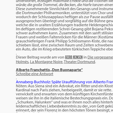
unterworfen, erzeugen maximale Effekte und die Violinen wer
würde; die große Trommel, die Becken, die Harfe tanzen einen
Diese zunehmende Sinnlichkeit des Gesangs und instrumen
die Dortmunder Philharmoniker, unterstützt von Chor und 
wodurch der Schlussapplaus heftiger als zur Pause ausfäll
ausgesprochen überlegt und sorgfältig auf die Bühne gewu
welche die in uralten Erzählungen tradierte Heldengeschi
Im deftigen rezitierenden Schrei-Gesang gibt Bojana Pek
schwer aufnehmen kann. Zusammen mit den sanft stilisier
Frauen und weißen Faltenröcken für die Männer (Kostüme:
grauschieferigen Frank Philipp Schlössmann-Kiste, die nac
schieben lässt, eine zwischen Raum und Zeiten schwebende
ein Auto, die im Krieg erbeuteten türkischen Teppiche e
.
Dieser Beitrag wurde am
von
in
Die vergessene
GEERD HEINSEN
Holmès
,
La Montagne Noire
,
Theater Dortmund
.
Alberto Franchettis „Don Buonaparte“
Schreibe eine Antwort
.
Annaberg-Buchholz: Späte Uraufführung von Alberto Fra
Nöten: Aus Siena sind ein Advokat, ein Ritter und ein Klo
Kardinal nach Paris ziehen, herbeigeeilt, damit er sie rett
verwickelt und erwarten von dem künftigen Kirchenfürsten
weisen sie ihn in die italienische Bestechungspraxis ein. 
„Schurken, Halunken“ und was er ihnen noch alles hinterhe
leidenschaftliches Liebesbekenntnis zu der „von Gott gek
erinnert, der sein Florenz in den höchsten Tönen besingt,