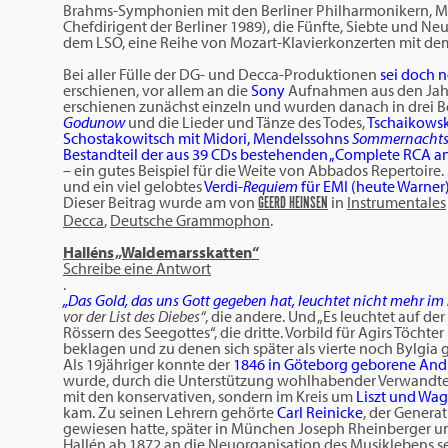
Brahms-Symphonien mit den Berliner Philharmonikern, Mahle
Chefdirigent der Berliner 1989), die Fünfte, Siebte und 
dem LSO, eine Reihe von Mozart-Klavierkonzerten mit de
.
Bei aller Fülle der DG- und Decca-Produktionen
sei doch 
erschienen, vor allem an die
Sony
Aufnahmen aus den Jahre
erschienen zunächst einzeln und wurden danach in drei B
Godunow
und die Lieder und Tänze des Todes,
Tschaikowsk
Schostakowitsch mit Midori, Mendelssohns
Sommernachts
Bestandteil der aus 39 CDs bestehenden „Complete RCA a
– ein gutes Beispiel für die Weite von Abbados Repertoi
und ein viel gelobtes
Verdi-
Requiem
für EMI (heute Warner
Dieser Beitrag wurde am
von
in
Instrumentales
GEERD HEINSEN
Decca
,
Deutsche Grammophon
.
Halléns „Waldemarsskatten“
Schreibe eine Antwort
.
„Das Gold, das uns Gott gegeben hat, leuchtet nicht mehr im
vor der List des Diebes“
, die andere. Und „Es leuchtet auf de
Rössern des Seegottes“, die dritte. Vorbild für Agirs Töcht
beklagen und zu denen sich später als vierte noch Bylgia 
Als 19jähriger konnte der
1846 in Göteborg geborene And
wurde, durch die Unterstützung wohlhabender Verwandte 
mit den konservativen, sondern im Kreis um
Liszt und Wa
kam. Zu seinen Lehrern gehörte
Carl Reinicke
, der Genera
gewiesen hatte, später in München Joseph Rheinberger und
Hallén ab 1872 an die Neuorganisation des Musiklebens se