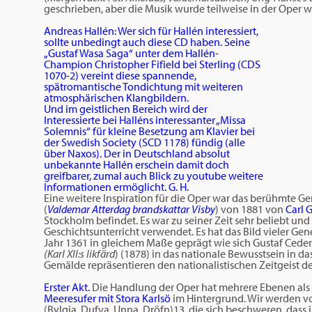
geschrieben, aber die Musik wurde teilweise in der Oper 
Andreas Hallén: Wer sich für Hallén interessiert,
sollte unbedingt auch diese CD haben. Seine
„Gustaf Wasa Saga“ unter dem Hallén-
Champion Christopher Fifield bei Sterling (CDS
1070-2) vereint diese spannende,
spätromantische Tondichtung mit weiteren
atmosphärischen Klangbildern.
Und im geistlichen Bereich wird der
Interessierte bei Halléns interessanter „Missa
Solemnis“ für kleine Besetzung am Klavier bei
der Swedish Society (SCD 1178) fündig (alle
über Naxos). Der in Deutschland absolut
unbekannte Hallén erschein damit doch
greifbarer, zumal auch Blick zu youtube weitere
Informationen ermöglicht. G. H.
Eine weitere Inspiration für die Oper war das berühmte 
(
Valdemar Atterdag brandskattar Visby
) von 1881 von
Carl G
Stockholm befindet. Es war zu seiner Zeit sehr beliebt und
Geschichtsunterricht verwendet. Es hat das Bild vieler G
Jahr 1361 in gleichem Maße geprägt wie sich Gustaf Ceder
(Karl XII:s likfärd
) (1878) in das nationale Bewusstsein in d
Gemälde repräsentieren den nationalistischen Zeitgeist de
.
Erster Akt.
Die Handlung der Oper hat mehrere Ebenen als di
Meeresufer mit Stora Karlsö
im Hintergrund. Wir werden v
(Bylgia, Dufva, Unna, Dröfn)13, die sich beschweren, dass