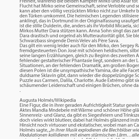
Freiheit, während die beiden Kämpfer Mirko und Aslar to
Flucht hat Mirko seine Gemeinschaft, seine Verlobte und se
kann aber den völlig verzückten Mirko nicht zur Umkehr b
den Türken umkommt. Die heimischen Legenden stilisieren 
anklingt, das in Dortmund in der Originalfassung uraufge
ist die stille Dulderin, die, anders als ihr Vorbild Micael
Mirkos Mutter Dara stützen kann. Anna Sohn singt das za
Dara drastisch und orgelnd als Mutterautorität gibt. Sie 
Schwarzbass singende Denis Velev als Père Sava.
Das gilt ein wenig leider auch für den Mirko, den Sergey
fremdgesteuerten Don José mit schönen heldischem, silb
seine langen Erzählungen, gleich zu Beginn des zweiten A
fehlender gestalterischer Phantasie liegt, sondern an der
Situationen, an der fehlenden Dramatik, am großen Bogen
diesen Polen ist die unsympathische Yamina, die alle Face
duldsame Sklavin gibt, dann wieder die doppelzüngige Sch
Puzzle aus Carmen, Dalila, Charlotte. Aude Extrémo gibt sie
schäumender Leidenschaft und einigen Brüchen, ohne dass 
.
Augusta Holmés/Wikipedia
Eine Figur, die in ihrer geraden Aufrichtigkeit Statur gewi
Aktes Mandla Mndebele mit Wärme und schöner Höhe glänzt.
Sinnenreiz- und Glanz, da gibt es Siegesfeiern und Trinks
doch vieles wirkt blutleer, dabei hat Holmès glänzend inst
Hinsicht noch virtuoser und ekstatischer, wobei man an 
Holmès sagte,
„In ihrer Musik explodieren die Blechbläser wi
Modulationen kollidieren mit einem stürmischen Lärm…alle Kl