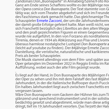
Zandonais Don „Buonaparte“ in Annaberg/Szene/Foto Ro
Ganz am Ende seines Schaffens wollte es der 80jährige noc
der
Opera comica Don Buonaparte
. Der Text stammte von G
tätig war, sich vom Theater abgekehrt und sich im Freund
des Faschismus stark gemacht hatte. Das gleichnamige The
Schauspieler
Ermete Zacconi
, der um die Jahrhundertwend
der damit große Erfolge gefeiert hatte. Man weiß nicht, w
sich Franchetti bezüglich des Librettos an den alten Wegg
und den prall gezeichneten Figuren er einen Gegenentwur
wurde nie aufgeführt. In den von Forzano als norditalien
Tirrenia, denen er 1934 als Abkürzung aus Pisa und Livo
überaus harmlose nostalgische Lustspiel
Don Buonaparte
a
(leicht auf youtube zu finden). Der 84jährige Ermete Zaccon
Darstellung, die veristische, naturalistische und karikie
Preis als bester Schauspieler.
Die Musik stammt allerdings von dem Film- und später 
Oper gelangten im Dezember 2022 in Reggio Emilia im Rah
Aufführung, wobei auch der alte Film gezeigt wurde.
.
Es liegt auf der Hand, in Don Buonaparte des 80jährigen 
der Oper zu sehen und ihn mit dem Falstaff des fast 80jähr
Jahrhundert, in der die italienische Buffooper durch Pucci
Ein halbes Jahrhundert liegt auch zwischen Franchettis er
vergessen lassen.
Wäre Don Buonaparte vom Gackern der Hühner bis zum Tick
glänzend und sprechend instrumentiert und in der solisti
bedächtig gesetzt und abgestimmt, würde man diese artige 
dringt, tief im 19 Jahrhundert verorten. Das Terzett der H