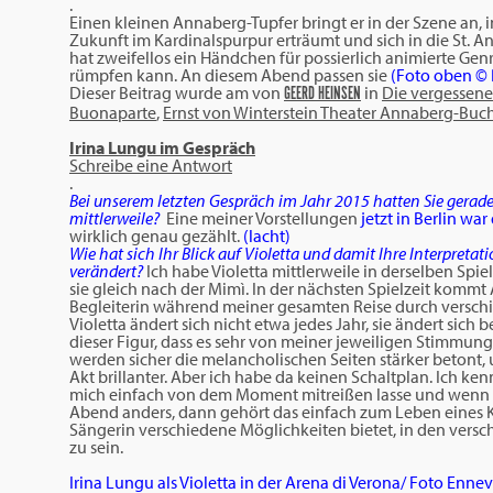
.
Einen kleinen Annaberg-Tupfer bringt er in der Szene an, 
Zukunft im Kardinalspurpur erträumt und sich in die St. A
hat zweifellos ein Händchen für possierlich animierte G
rümpfen kann. An diesem Abend passen sie
(Foto oben © 
Dieser Beitrag wurde am
von
in
Die vergessene
GEERD HEINSEN
Buonaparte
,
Ernst von Winterstein Theater Annaberg-Buc
Irina Lungu im Gespräch
Schreibe eine Antwort
.
Bei unserem letzten Gespräch im Jahr 2015 hatten Sie gerade I
mittlerweile?
Eine meiner Vorstellungen
jetzt in Berlin war
wirklich genau gezählt.
(lacht)
Wie hat sich Ihr Blick auf Violetta und damit Ihre Interpreta
verändert?
Ich habe Violetta mittlerweile in derselben Spie
sie gleich nach der Mimì. In der nächsten Spielzeit kommt 
Begleiterin während meiner gesamten Reise durch verschi
Violetta ändert sich nicht etwa jedes Jahr, sie ändert sich
dieser Figur, dass es sehr von meiner jeweiligen Stimmu
werden sicher die melancholischen Seiten stärker betont, u
Akt brillanter. Aber ich habe da keinen Schaltplan. Ich kenne
mich einfach von dem Moment mitreißen lasse und wenn 
Abend anders, dann gehört das einfach zum Leben eines Küns
Sängerin verschiedene Möglichkeiten bietet, in den versch
zu sein.
Irina Lungu als Violetta in der Arena di Verona/ Foto Ennevi