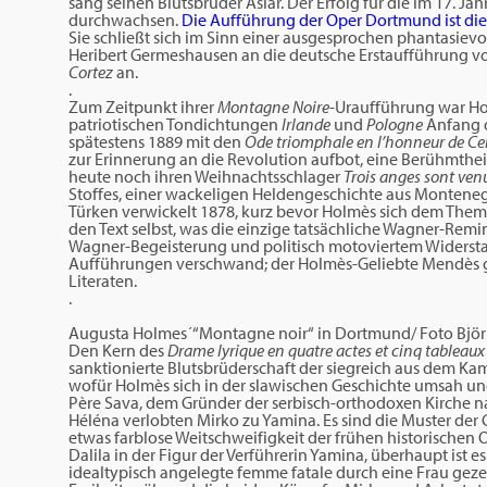
sang seinen Blutsbruder Aslar. Der Erfolg für die im 17. 
durchwachsen.
Die Aufführung der Oper Dortmund ist die 
Sie schließt sich im Sinn einer ausgesprochen phantasie
Heribert Germeshausen an die deutsche Erstaufführung v
Cortez
an.
.
Zum Zeitpunkt ihrer
Montagne Noire-
Uraufführung war Ho
patriotischen Tondichtungen
Irlande
und
Pologne
Anfang 
spätestens 1889 mit den
Ode triomphale en l’honneur de Ce
zur Erinnerung an die Revolution aufbot, eine Berühmtheit 
heute noch ihren Weihnachtsschlager
Trois anges sont venu
Stoffes, einer wackeligen Heldengeschichte aus Montene
Türken verwickelt 1878, kurz bevor Holmès sich dem Th
den Text selbst, was die einzige tatsächliche Wagner-Remin
Wagner-Begeisterung und politisch motoviertem Widerst
Aufführungen verschwand; der Holmès-Geliebte Mendès ge
Literaten.
.
Augusta Holmes´“Montagne noir“ in Dortmund/ Foto Bjö
Den Kern des
Drame lyrique en quatre actes et cinq tableaux
sanktionierte Blutsbrüderschaft der siegreich aus dem K
wofür Holmès sich in der slawischen Geschichte umsah un
Père Sava, dem Gründer der serbisch-orthodoxen Kirche n
Héléna verlobten Mirko zu Yamina. Es sind die Muster der 
etwas farblose Weitschweifigkeit der frühen historischen
Dalila in der Figur der Verführerin Yamina, überhaupt ist e
idealtypisch angelegte femme fatale durch eine Frau geze