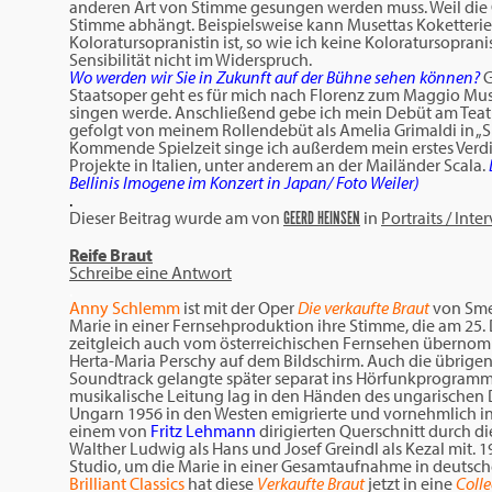
anderen Art von Stimme gesungen werden muss. Weil die G
Stimme abhängt. Beispielsweise kann Musettas Koketteri
Koloratursopranistin ist, so wie ich keine Koloratursoprani
Sensibilität nicht im Widerspruch.
Wo werden wir Sie in Zukunft auf der Bühne sehen können?
G
Staatsoper geht es für mich nach Florenz zum Maggio Musica
singen werde. Anschließend gebe ich mein Debüt am Teatro Col
gefolgt von meinem Rollendebüt als Amelia Grimaldi in 
Kommende Spielzeit singe ich außerdem mein erstes Ver
Projekte in Italien, unter anderem an der Mailänder Scala.
Bellinis Imogene im Konzert in Japan/ Foto Weiler)
.
Dieser Beitrag wurde am
von
in
Portraits / Inte
GEERD HEINSEN
Reife Braut
Schreibe eine Antwort
.
Anny Schlemm
ist mit der Oper
Die verkaufte Braut
von Sme
Marie in einer Fernsehproduktion ihre Stimme, die am 25.
zeitgleich auch vom österreichischen Fernsehen übernomme
Herta-Maria Perschy auf dem Bildschirm. Auch die übrige
Soundtrack gelangte später separat ins Hörfunkprogramm 
musikalische Leitung lag in den Händen des ungarischen
Ungarn 1956 in den Westen emigrierte und vornehmlich in 
einem von
Fritz Lehmann
dirigierten Querschnitt durch di
Walther Ludwig als Hans und Josef Greindl als Kezal mit. 
Studio, um die Marie in einer Gesamtaufnahme in deutsch
Brilliant Classics
hat diese
Verkaufte Braut
jetzt in eine
Colle