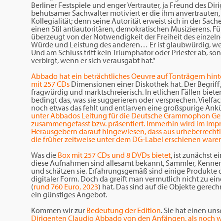
Berliner Festspiele und enger Vertrauter, ja Freund des Dir
behutsamer Sachwalter motiviert er die ihm anvertrauten
Kollegialität; denn seine Autorität erweist sich in der Sache
einen Stil antiautoritären, demokratischen Musizierens. Für
überzeugt von der Notwendigkeit der Freiheit des einzeln
Würde und Leistung des anderen… Er ist glaubwürdig, weil e
Und am Schluss tritt kein Triumphator oder Priester ab, so
verbirgt, wenn er sich verausgabt hat.“
.
Abbado hat ein beträchtliches Oeuvre auf Tonträgern hint
mit 257 CDs
Dimensionen einer Diskothek hat. Der Begriff 
fragwürdig und marktschreierisch. In etlichen Fällen biet
bedingt das, was sie suggerieren oder versprechen. Vielf
noch etwas das fehlt und entlarven eine großspurige An
unter Abbados Leitung für die Deutsche Grammophon Gese
zusammengefasst bzw. präsentiert. Immerhin wird im Im
Herausgebern darauf hingewiesen, dass aus urheberrech
die früher zeitweise unter dem DG-Label erschienen ware
.
Was die
Box mit 257 CDs und 8 DVDs bietet
, ist zunächst 
diese Aufnahmen sind allesamt bekannt, Sammler, Kenner
und schätzen sie. Erfahrungsgemäß sind einige Produkte 
digitaler Form. Doch da greift man vermutlich nicht zu eine
(
rund 760 Euro, 2023
) hat. Das sind auf die Objekte gerech
ein günstiges Angebot.
.
Kommen wir zur
Bedeutung der Edition
. Sie hat einen uns
Dirigenten Claudio Abbado von den Anfängen, als noch w