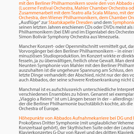
mit den Berliner Philharmonikern sowie den von Abbado
(Lucerne Festival Orchestra, Mahler Chamber Orchestra od
Zusammenarbeit mit dem Teatro alla Scala Milano, mi
Orchestra, den Wiener Philharmonikern, dem Chamber Orc
„Ausflüge“ zur
Staatskapelle Dresden
und dem
Symphonie
seinen letzten Jahren erschienen CDs oder DVDs meist als 
Philharmonikern (bei EMI und im Eigenlabel des Orchester
Simon Bolivár Symphony Orchestra aus Venezuela.
.
Mancher Konzert- oder Opernmitschnitt vermittelt gut, da
Vorvorgänger bei den Berliner Philharmonikern – in einer
minuziösen Studioproduktion. Im Konzert wirkte er direkte
fesseln, ja zu überwältigen, freilich ohne Gewalt. Man den
Neunten Symphonie von Mahler mit den Berliner Philhar
auszuhalten ist die ungeheure Spannung am Schluss, den 
letzte Dinge verhandelt: der Abschied, nicht nur der des
auch Abbados, der seine schwere Krebserkrankung nicht
.
Manchmal ist es aufschlussreich unterschiedliche Interp
verschiedenen Ensembles zu hören. Genannt sei exemplaris
„Viaggio a Reims“ ist um Längen besser in der – allerdings
der die Berliner Philharmonie buchstäblich kochte, als 
Orchestra of Europe.
.
Höhepunkte von Abbados Aufnahmekarriere bei DG und
Prokofjews Dritter Symphonie (mit unglaublicher Vehemen
Konzertsaal gehört), der Skythischen Suite oder der
Leutna
Klavierkonzertes G-Dur von Ravel und des dritten Klavierk