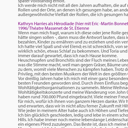
später vollständig erholt.
Ich werde mich nicht mit all den Jahren aufhalten, die auf
Rollen und der Orte, an denen ich gesungen habe, an anderer
außergewöhnliche Vielfalt der Rollen, die ich gesungen
Kathryn Harries als Hérodiade (hier mit Eric -Martin Bonnet)
1996/ Théatre Massenet de St. Etienne
Wenn man mich fragt, warum ich diese oder jene Rolle gesu
hätte singen sollen -, dann muss die Antwort lauten, dass 
bezahlen, Kinder zu ernähren und zu erziehen und ein ve
Ich hatte viel Spaß und viel Elend; es ist schrecklich, von s
wirklich schön, etwas Schlaf zu bekommen. Und Toria und 
immer darauf gewartet, dass ich nach Hause komme.
Heuschnupfen und Bronchitis sind der Fluch meines Lebens
was die Stimme macht, weil man gegen Gräser, Bäume und Bl
zu dem, womit viele Menschen zu kämpfen haben. Trotz de
Privileg, mit den besten Musikern der Welt in den größte
Vor dreißig Jahren habe ich mich mit einer ganz beson
besten Freunden geworden sind. Durch ihren Einfluss bega
Wohltätigkeitsorganisationen zu sammeln. Meine Weihna
Wohltätigkeitskonzerte und meine Wanderung von John O’G
haben rund 700.000 Pfund eingebracht. Viele meiner Freund
für mich, wofür ich ihnen von ganzem Herzen danke. Wir 
und erwarten, dass wir in nicht allzu ferner Zukunft mit
Wie jeder in meinem Alter habe auch ich Höhen und Tiefen
Ich bin glücklich geschieden, ledig und lebe in einem s
Hills. Ich habe immer noch meine lebenslange Leidenschaft 
ein eigenes Pferd zuzulegen. Das Beste ist, dass ich meine 