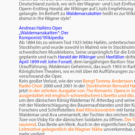
Deutschland zurück, wo sich der Wagner- und Liszt-Einflu
Opern-Erstling
Harald, der Wikinger
auf Liszts Empfehlung
gelangte. Im Beiheft zu
Waldemarsskatten
heißt es zur Wik
drama in the Wagner style“.
Andreas Halléns Oper
„Waldemarsskatten“: Der
Komponist/ Wikipedia
Ab 1884 bis zu seinem Tod 1925 lebte Hallén, unterbroche
Stockholm und wurde sowohl in Malmö wie in Stockholm 
schwedischen Musiklebens. Seine ursprünglich für die Er
geplante und nach
Harald der Wikinger
und
Hexfällan
drit
April 1899 mit John Forsell
, dem langjährigen Bariton-Star 
Uraufführung.
Waldemars Geheimnis
, das auch 1903 in Ka
Königlichen Theaters, wo es mit über 60 Aufführungen zu
verschwand die Oper.
Kein großer Verlust, wie der von
Bengt Tommy Andersson
Radio Choir
2000 und 2001 in der
Stockholmer Berwald Ha
jetzt
in der zehnten Ausgabe von
The Romantic Opera in 
ausgestattet mit englisch-schwedischem Libretto und dto. 
um den dänischen König Waldemar IV. Atterdag und seine I
mit der Niederschlagung des Bauernaufstandes und der Kap
Forschers und Schriftstellers
Axel Klinckowström
mit fanta
Waldemar und Ava ummantelt, der Tochter des reichen Bür
Tore von Visby für die dänischen Soldaten zu öffnen.
Der T
raunend
. Das Beste am Werk. Auch in der eigentlichen Oper
Leitmotive gelegentlich die Wagner-Nähe
unverkennbar, d
mehr verliert.