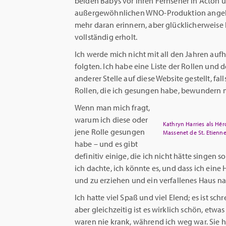
beiden Babys vor ihren Fernseher in Acton und
außergewöhnlichen WNO-Produktion angehen 
mehr daran erinnern, aber glücklicherweise
vollständig erholt.
Ich werde mich nicht mit all den Jahren auf
folgten. Ich habe eine Liste der Rollen und 
anderer Stelle auf diese Website gestellt, fal
Rollen, die ich gesungen habe, bewundern 
Wenn man mich fragt,
warum ich diese oder
Kathryn Harries als Héro
jene Rolle gesungen
Massenet de St. Etienn
habe – und es gibt
definitiv einige, die ich nicht hätte singen s
ich dachte, ich könnte es, und dass ich ein
und zu erziehen und ein verfallenes Haus n
Ich hatte viel Spaß und viel Elend; es ist sch
aber gleichzeitig ist es wirklich schön, etw
waren nie krank, während ich weg war. Sie 