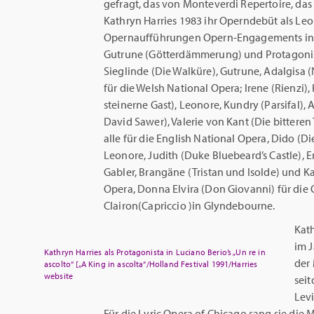
gefragt, das von Monteverdi Repertoire, das
Kathryn Harries 1983 ihr Operndebüt als Leon
Opernaufführungen Opern-Engagements in G
Gutrune (Götterdämmerung) und Protagonist
Sieglinde (Die Walküre), Gutrune, Adalgisa
für die Welsh National Opera; Irene (Rienzi
steinerne Gast), Leonore, Kundry (Parsifal),
David Sawer), Valerie von Kant (Die bitteren
alle für die English National Opera, Dido (Di
Leonore, Judith (Duke Bluebeard’s Castle), 
Gabler, Brangäne (Tristan und Isolde) und K
Opera, Donna Elvira (Don Giovanni) für die 
Clairon(Capriccio )in Glyndebourne.
Kath
im J
Kathryn Harries als Protagonista in Luciano Berio’s „Un re in
der
ascolto“ [„A King in ascolta“/Holland Festival 1991/Harries
website
seit
Levi
Für die Lyric Opera of Chicago sang sie die 