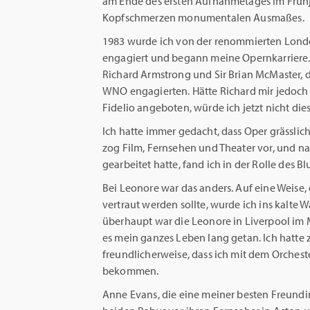
am Ende des ersten Aufnahmetages im Frühja
Kopfschmerzen monumentalen Ausmaßes.
1983 wurde ich von der renommierten Lond
engagiert und begann meine Opernkarriere. 
Richard Armstrong und Sir Brian McMaster, 
WNO engagierten. Hätte Richard mir jedoch 
Fidelio angeboten, würde ich jetzt nicht die
Ich hatte immer gedacht, dass Oper grässlich 
zog Film, Fernsehen und Theater vor, und n
gearbeitet hatte, fand ich in der Rolle des
Bei Leonore war das anders. Auf eine Weise, 
vertraut werden sollte, wurde ich ins kalte 
überhaupt war die Leonore in Liverpool im Mä
es mein ganzes Leben lang getan. Ich hatte
freundlicherweise, dass ich mit dem Orchest
bekommen.
Anne Evans, die eine meiner besten Freundi