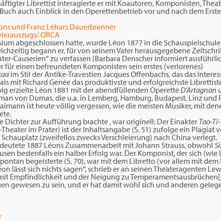
häftigter Librettist interagierte er mit Koautoren, Komponisten, The
 Buch auch Einblick in den Operettenbetrieb vor und nach dem Erste
r Léons und Franz Léhars Dauerbrenner
avierauszugs/ ORCA
um abgeschlossen hatte, wurde Léon 1877 in die Schauspielschule
hzeitig begann er, für von seinem Vater herausgegebene Zeitschri
ter-Causerien“ zu verfassen (Barbara Denscher informiert ausführli
er für einen befreundeten Komponisten sein erstes (verlorenes)
kaa
im Stil der Antike-Travestien Jacques Offenbachs, das das Interesse
als mit Richard Genée das produktivste und erfolgreichste Librettis
olg erzielte Léon 1881 mit der abendfüllenden Operette
D’Artagnan u
an von Dumas, die u.a. in Lemberg, Hamburg, Budapest, Linz und
imann ist heute völlig vergessen, wie die meisten Musiker, mit den
ete.
ge Dichter zur Aufführung brachte , war originell: Der Einakter
Tao-Ti
heater im Prater) ist der Inhaltsangabe (S. 51) zufolge ein Plagiat
 Schauplatz (zweifellos zwecks Verschleierung) nach China verlegt.
edeutete 1887 Léons Zusammenarbeit mit Johann Strauss, obwohl
S
n bestenfalls ein halber Erfolg war. Der Komponist, der sich (wie 
 spontan begeisterte (S. 70), war mit dem Libretto (vor allem mit dem 
Léon lässt sich nichts sagen“, schrieb er an seinen Theateragenten Lew
t mit Empfindlichkeit und der Neigung zu Temperamentsausbrüchen[
eigen gewesen zu sein, und er hat damit wohl sich und anderen geleg
r