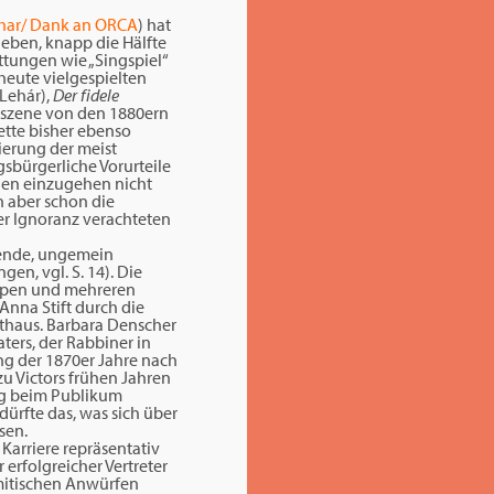
éhar/ Dank an ORCA
) hat
ieben, knapp die Hälfte
ttungen wie „Singspiel“
 heute vielgespielten
 Lehár),
Der fidele
enszene von den 1880ern
ette bisher ebenso
mierung der meist
gsbürgerliche Vorurteile
 den einzugehen nicht
nn aber schon die
er Ignoranz verachteten
ssende, ungemein
en, vgl. S. 14). Die
appen und mehreren
Anna Stift durch die
athaus. Barbara Denscher
aters, der Rabbiner in
g der 1870er Jahre nach
zu Victors frühen Jahren
lg beim Publikum
ürfte das, was sich über
sen.
 Karriere repräsentativ
r erfolgreicher Vertreter
mitischen Anwürfen