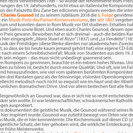
nen recht verwirrenden Titel – so wurde der renommierte Rom-Preis,
ungen des 19. Jahrhunderts, nicht etwa an italienische Komponist
tion des Palazetto Bru Zane bei ediciones eingulares werden die inte
n
Charles Gounod
ist zu seinem Jubiläum 2018 die
6. Folge
gewidmet
t ein
Musik-Preis des Pariser Konservatoriums
, der
seit 1803
vergeben
ndium und konnten dann in Rom Musik vor Ort studieren. Erhalten ha
 Saint-Saëns sowie Bizet. Und eben auch Charles Gounod, dessen ope
n Preis gewann. Beworben hat er sich dreimal – auch die beiden Kan
hier eingespielt:
„Maria Stuart et Rizzo“
(1837) und
„La Vendetta“
(183
 Musik der Preisträger (diese Werke dienten nur akademischen Zwec
t, so dass sie bis heute kaum jemand gehört hat) eine eigene CD-Edi
er nach einem Schreibtischeinfall. Musik von Studenten aus dem 19. 
 sein mögen – das muss nicht unbedingt spannend sein.
 Rompreis zu gewinnen, brauchte es ein extrem hohes Niveau. Und 
ben zu hören ist, besticht durch enorme Qualität. Und oft, wie im Fal
erend herauszufinden, wie viel vom späteren berühmten Komponiste
en drei Kantaten ganz als der feinsinnige, visionäre Opernkomponist
ielleicht melodisch noch nicht so exquisit wie im
Faust
und der
Mireill
unlichen dramatischen Drive. Und vor allem bestechen fast alle N
ergewöhnlich an Gounod war, dass er sich nie so recht entscheiden
ker sein wollte. Er war leidenschaftlicher, schwärmerischer Katholi
ngen ausprobiert.
ms dokumentiert die geistliche Musik, die Gounod während seines 
hier inspiriert wurde. Gounod war zutiefst bewegt von Orten wie der
as Musik, die er hier kennenlernte. Die Kirchenmusik auf dieser CD 
eigentliche Schatz, der hier gehoben wird, die wirkliche Entdeckung.
en frühe Meisterwerke.