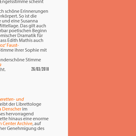
 Engelsstimme scheint
ch schöne Erinnerungen
rkörpert. So ist die
ie und eine Susanna
ittellage. Das gilt auch
erbar poetischen Beginn
omischer Dramatik für
ass Edith Mathis auch
ioz‘ Faust-
Stimme ihrer Sophie mit
 wunderschöne Stimme
a
ht.
26/03/2018
eretten- und
eibt der Librettologe
a Denscher
im
eses hervorragend
rette hinaus eine enorme
h Center Archive
, auf
dlicher Genehmigung des