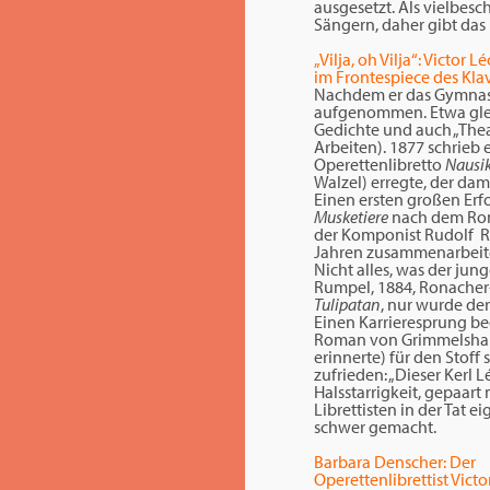
ausgesetzt. Als vielbesc
Sängern, daher gibt das
„Vilja, oh Vilja“: Victo
im Frontespiece des Kl
Nachdem er das Gymnasi
aufgenommen. Etwa gleic
Gedichte und auch „Thea
Arbeiten). 1877 schrieb 
Operettenlibretto
Nausi
Walzel) erregte, der dam
Einen ersten großen Erf
Musketiere
nach dem Rom
der Komponist Rudolf Ra
Jahren zusammenarbeit
Nicht alles, was der jun
Rumpel, 1884, Ronacher-T
Tulipatan
, nur wurde der
Einen Karrieresprung b
Roman von Grimmelshause
erinnerte) für den Stoff
zufrieden: „Dieser Kerl 
Halsstarrigkeit, gepaar
Librettisten in der Tat 
schwer gemacht.
Barbara Denscher: Der
Operettenlibrettist Victo