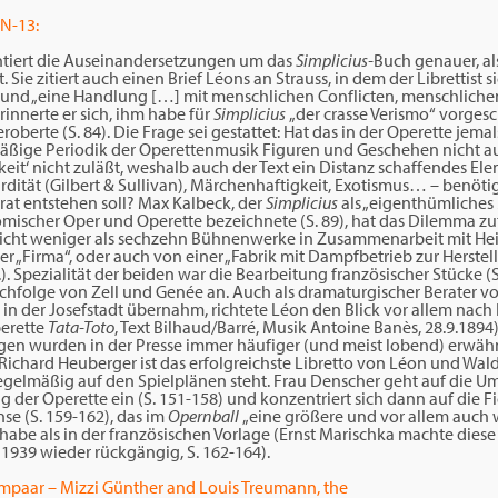
BN-13:
tiert die Auseinandersetzungen um das
Simplicius-
Buch genauer, al
Sie zitiert auch einen Brief Léons an Strauss, in dem der Librettist si
und „eine Handlung […] mit menschlichen Conflicten, menschlichen
rinnerte er sich, ihm habe für
Simplicius
„der crasse Verismo“ vorges
oberte (S. 84). Die Frage sei gestattet: Hat das in der Operette jemal
äßige Periodik der Operettenmusik Figuren und Geschehen nicht au
keit‘ nicht zuläßt, weshalb auch der Text ein Distanz schaffendes El
rdität (Gilbert & Sullivan), Märchenhaftigkeit, Exotismus… – benöti
at entstehen soll? Max Kalbeck, der
Simplicius
als „eigenthümliches
mischer Oper und Operette bezeichnete (S. 89), hat das Dilemma zu
icht weniger als sechzehn Bühnenwerke in Zusammenarbeit mit Hei
rer „Firma“, oder auch von einer „Fabrik mit Dampfbetrieb zur Herste
). Spezialität der beiden war die Bearbeitung französischer Stücke (S.
achfolge von Zell und Genée an. Auch als dramaturgischer Berater vo
 in der Josefstadt übernahm, richtete Léon den Blick vor allem nach 
erette
Tata-Toto
, Text Bilhaud/Barré, Musik Antoine Banès, 28.9.1894)
ungen wurden in der Presse immer häufiger (und meist lobend) erwäh
 Richard Heuberger ist das erfolgreichste Libretto von Léon und Wal
egelmäßig auf den Spielplänen steht. Frau Denscher geht auf die 
 der Operette ein (S. 151-158) und konzentriert sich dann auf die F
e (S. 159-162), das im
Opernball
„eine größere und vor allem auch 
 habe als in der französischen Vorlage (Ernst Marischka machte di
 1939 wieder rückgängig, S. 162-164).
umpaar – Mizzi Günther and Louis Treumann, the