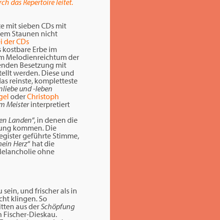
h das Repertoire leitet.
e mit sieben CDs mit
dem Staunen nicht
i der CDs
s kostbare Erbe im
dem Melodienreichtum der
etenden Besetzung mit
ellt werden. Diese und
das reinste, kompletteste
nliebe und -leben
gel
oder
Christoph
m Meister
interpretiert
len Landen
“, in denen die
ltung kommen. Die
egister geführte Stimme,
mein Herz
“ hat die
Melancholie ohne
 sein, und frischer als in
cht klingen. So
tten aus der
Schöpfung
 Fischer-Dieskau.