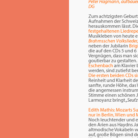
Peter Hagmann, aufbauend 
DG
Zum achtzigsten Gebur
Aufnahmen der Schweize
herauskommen lässt. Di
festgehaltenen Liedrepe
Musikleben von heute ei
Brahmsschen Volkslieder, 
neben der Jubilarin
Brig
die auf den CDs 5 und 6
Vergnügen, dass man sic
goutierbar zu gestalten.
Eschenbach
am Klavier b
werden, sind zutiefst b
Die ersten beiden CDs s
Reinheit und Klarheit d
sanfte, runde Höhe, das
die angemessen instrume
Stimme einen schönen Jube
Larmoyanz bringt „
Seufz
Edith Mathis: Mozarts S
nur in Berlin, Wien un
Noch leuchtender und en
den Arien aus Haydns
Ja
altmodische Vokabeln wi
auf, große Bögen sind d