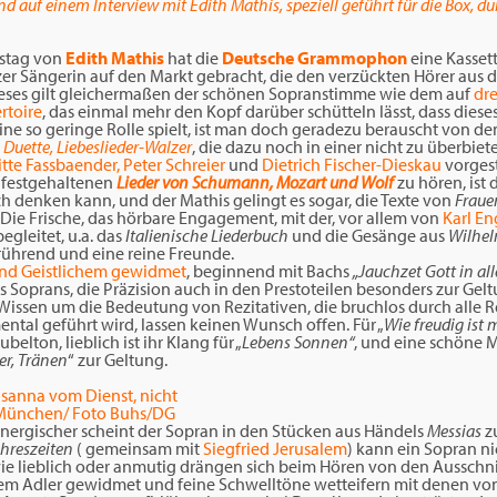
auf einem Interview mit Edith Mathis, speziell geführt für die Box, durc
tstag von
Edith Mathis
hat die
Deutsche Grammophon
eine Kassett
r Sängerin auf den Markt gebracht, die den verzückten Hörer aus 
eses gilt gleichermaßen der schönen Sopranstimme wie dem auf
dre
rtoire
, das einmal mehr den Kopf darüber schütteln lässt, dass diese
ne so geringe Rolle spielt, ist man doch geradezu berauscht von 
Duette, Liebeslieder-Walzer
, die dazu noch in einer nicht zu überbi
itte Fassbaender, Peter Schreier
und
Dietrich Fischer-Dieskau
vorgest
 festgehaltenen
Lieder von Schumann, Mozart und Wolf
zu hören, ist 
h denken kann, und der Mathis gelingt es sogar, die Texte von
Fraue
 Die Frische, das hörbare Engagement, mit der, vor allem von
Karl En
egleitet, u.a. das
Italienische Liederbuch
und die Gesänge aus
Wilhel
erührend und eine reine Freunde.
ind Geistlichem gewidmet
, beginnend mit Bachs
„Jauchzet Gott in al
es Soprans, die Präzision auch in den Prestoteilen besonders zur Ge
 Wissen um die Bedeutung von Rezitativen, die bruchlos durch alle R
ntal geführt wird, lassen keinen Wunsch offen. Für „
Wie freudig ist 
lton, lieblich ist ihr Klang für „
Lebens Sonnen“
, und eine schöne 
er, Tränen
“ zur Geltung.
usanna vom Dienst, nicht
d München/ Foto Buhs/DG
ergischer scheint der Sopran in den Stücken aus Händels
Messias
zu
hreszeiten
( gemeinsam mit
Siegfried Jerusalem
) kann ein Sopran ni
e lieblich oder anmutig drängen sich beim Hören von den Ausschni
em Adler gewidmet und feine Schwelltöne wetteifern mit denen von