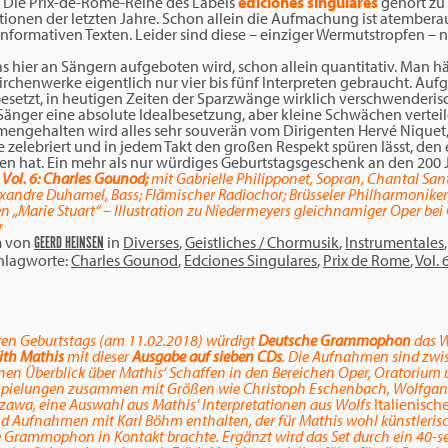
Die Prix-de-Rome-Reihe des Labels
ediciones singulares
gehört zu
itionen der letzten Jahre. Schon allein die Aufmachung ist atemberaub
informativen Texten. Leider sind diese – einziger Wermutstropfen – n
hier an Sängern aufgeboten wird, schon allein quantitativ. Man hät
Kirchenwerke eigentlich nur vier bis fünf Interpreten gebraucht. A
 besetzt, in heutigen Zeiten der Sparzwänge wirklich verschwenderis
er Sänger eine absolute Idealbesetzung, aber kleine Schwächen vertei
ngehalten wird alles sehr souverän vom Dirigenten Hervé Niquet, 
 zelebriert und in jedem Takt den großen Respekt spüren lässt, den 
en hat. Ein mehr als nur würdiges Geburtstagsgeschenk an den 200
, Vol. 6: Charles Gounod;
mit
Gabrielle Philipponet, Sopran, Chantal Sant
lexandre Duhamel, Bass; Flämischer Radiochor; Brüsseler Philharmoniker
en
„Marie Stuart“ – Illustration zu Niedermeyers gleichnamiger Oper bei
r
m
von
in
Diverses
,
Geistliches / Chormusik
,
Instrumentales
GEERD HEINSEN
chlagworte:
Charles Gounod
,
Edciones Singulares
,
Prix de Rome
,
Vol. 
sten Geburtstags (am 11.02.2018) würdigt
Deutsche Grammophon
das W
ith Mathis
mit dieser
Ausgabe auf sieben CDs
. Die Aufnahmen sind zw
nen Überblick über Mathis‘ Schaffen in den Bereichen Oper, Oratorium 
nspielungen zusammen mit Größen wie Christoph Eschenbach, Wolfgang 
 Ozawa, eine Auswahl aus Mathis‘ Interpretationen aus Wolfs
Italienisc
nd Aufnahmen mit Karl Böhm enthalten, der für Mathis wohl künstlerisc
e Grammophon in Kontakt brachte. Ergänzt wird das Set durch ein 40-sei