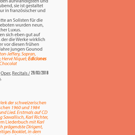
 den aufwändigsten und
end, sie ist gestaltet
ur in französischer und
te an Solisten für die
ufgeboten wurden neun,
cher Luxus.
len sich eben gut auf
der die Werke wirklich
er vor diesen frühen
 Jahre jungen Gounod
on-Jeffery, Sopran,
; Hervé Niquet;
Ediciones
 Chocolat
,
Oper
,
Recitals /
29/03/2018
6
.
erk der schweizerischen
ischen 1960 und 1984
und Lied. Erstmals auf CD
Sawallisch, Karl Richter,
hem Liederbuch
mit Karl
h prägendste Dirigent,
tiges Booklet, in dem