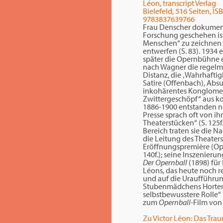
Léon, transcript Verlag
Bielefeld, 516 Seiten, IS
9783837639766
Frau Denscher dokumen
Forschung geschehen ist. 
Menschen“ zu zeichnen 
entwerfen (S. 83). 1934 e
später die Opernbühne er
nach Wagner die regelm
Distanz, die ‚Wahrhaftig
Satire (Offenbach), Absu
inkohärentes Konglomer
Zwittergeschöpf“ aus ko
1886-1900 entstanden n
Presse sprach oft von ih
Theaterstücken“ (S. 125f.
Bereich traten sie die N
die Leitung des Theaters
Eröffnungspremière (Op
140f.); seine Inszenier
Der Opernball
(1898) für
Léons, das heute noch r
und auf die Uraufführung
Stubenmädchens Hortens
selbstbewusstere Rolle“
zum
Opernball-
Film von
Zu Victor Léon: Das Tra