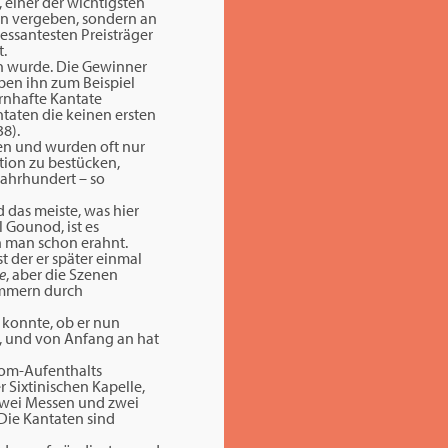
 einer der wichtigsten
en vergeben, sondern an
ressantesten Preisträger
.
 wurde. Die Gewinner
ben ihn zum Beispiel
rnhafte Kantate
taten die keinen ersten
8).
ken und wurden oft nur
tion zu bestücken,
Jahrhundert – so
das meiste, was hier
l Gounod, ist es
n man schon erahnt.
 der er später einmal
e
, aber die Szenen
ummern durch
 konnte, ob er nun
k, und von Anfang an hat
Rom-Aufenthalts
 Sixtinischen Kapelle,
(zwei Messen und zwei
 Die Kantaten sind