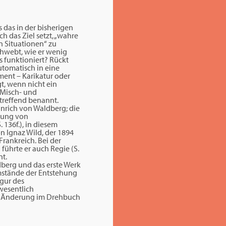
s das in der bisherigen
ch das Ziel setzt, „wahre
 Situationen“ zu
chwebt, wie er wenig
s funktioniert? Rückt
tomatisch in eine
ement – Karikatur oder
gt, wenn nicht ein
 Misch- und
treffend benannt.
nrich von Waldberg; die
llung von
 136f.), in diesem
n Ignaz Wild, der 1894
Frankreich. Bei der
 führte er auch Regie (S.
nt.
dberg und das erste Werk
Umstände der Entstehung
igur des
wesentlich
ese Änderung im Drehbuch