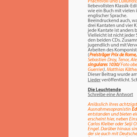
Prachtvoll und Luxuriös:
liebevollsten Klassik-Ed
wie ein Buch mit vielen 
englischer Sprache.
Beeindruckend auch, was 
drei Kantaten und vier 
jede Kantate ist anders
Vielleicht ist nicht jed
den beiden CDs. Zusamme
jugendlich und mit Verve
Arbeiten des Komponist
(
Preisträger Prix de Rome
Sebastien Droy, Tenor, A
singulares
1030/
Foto ob
Guerrier
).
Matthias Käthe
Dieser Beitrag wurde a
Lieder
veröffentlicht. S
Die Leuchtende
Schreibe eine Antwort
Anlässlich ihres achtzig
Ausnahmesopranistin
Ed
entstanden und bieten ei
erscheint hier, neben Ei
Carlos Kleiber oder Seiji
Engel. Darüber hinaus si
der sie auch mit Deutsch