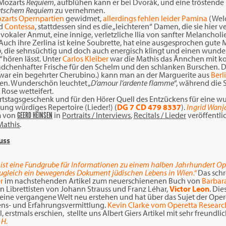
 Mozarts
Requiem
, aufblühen kann er bei Dvorák, und eine tröstende
tschem Requiem
zu vernehmen.
zarts Opernpartien
gewidmet,
allerdings fehlen leider Pamina
(Wel
nd
Contessa
, stattdessen sind es die „leichteren“ Damen, die sie hier ve
 vokaler Anmut, eine innige, verletzliche Ilia von sanfter Melanchol
. Auch ihre Zerlina ist keine Soubrette, hat eine ausgesprochen gute M
o
, die sehnsüchtig und doch auch energisch klingt und einen wund
“
hören lässt. Unter
Carlos Kleiber
war die Mathis das Ännchen mit k
chenhafter Frische für den Schelm und den schlanken Burschen. D
war ein begehrter Cherubino.) kann man an der Marguerite aus
Berl
en. Wunderschön leuchtet „
D’amour l’ardente flamme
“, während die 
Rose wetteifert.
urtstagsgeschenk und für den Hörer Quell des Entzückens für eine
ung würdiges Repertoire (Lieder!) (
DG 7 CD 479 8337
).
Ingrid Wanj
m
von
in
Portraits / Interviews
,
Recitals / Lieder
veröffentlic
GEERD HEINSEN
Mathis
.
uss
ist eine Fundgrube für Informationen zu einem halben Jahrhundert Op
ugleich ein bewegendes Dokument jüdischen Lebens in Wien.“
Das schr
r
im nachstehenden Artikel zum neuerschienenen Buch von
Barbar
n Librettisten von Johann Strauss und Franz Léhar,
Victor Leon
. Di
t eine vergangene Welt neu erstehen und hat über das Sujet der Ope
sens- und Erfahrungsvermittlung.
Kevin Clarke vom Operetta Researc
el, erstmals erschien, stellte uns Albert Giers Artikel mit sehr freun
 H.