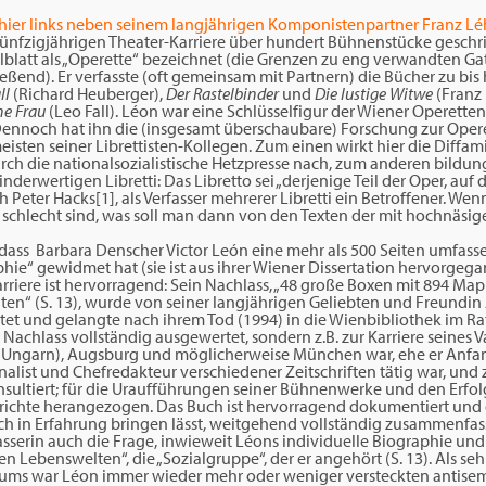
hier links neben seinem langjährigen Komponistenpartner Franz L
 fünfzigjährigen Theater-Karriere über hundert Bühnenstücke geschr
lblatt als „Operette“ bezeichnet (die Grenzen zu eng verwandten Ga
ließend). Er verfasste (oft gemeinsam mit Partnern) die Bücher zu bis
ll
(Richard Heuberger),
Der Rastelbinder
und
Die lustige Witwe
(Franz
ne Frau
(Leo Fall). Léon war eine Schlüsselfigur der Wiener Operett
. Dennoch hat ihn die (insgesamt überschaubare) Forschung zur Oper
eisten seiner Librettisten-Kollegen. Zum einen wirkt hier die Diffa
rch die nationalsozialistische Hetzpresse nach, zum anderen bildun
erwertigen Libretti: Das Libretto sei „derjenige Teil der Oper, auf
ch Peter Hacks[1], als Verfasser mehrerer Libretti ein Betroffener. We
chlecht sind, was soll man dann von den Texten der mit hochnäsig
s, dass Barbara Denscher Victor León eine mehr als 500 Seiten umfa
phie“ gewidmet hat (sie ist aus ihrer Wiener Dissertation hervorgegang
rriere ist hervorragend: Sein Nachlass, „48 große Boxen mit 894 M
n“ (S. 13), wurde von seiner langjährigen Geliebten und Freundin 
ttet und gelangte nach ihrem Tod (1994) in die Wienbibliothek im R
 Nachlass vollständig ausgewertet, sondern z.B. zur Karriere seines V
 (Ungarn), Augsburg und möglicherweise München war, ehe er Anfan
nalist und Chefredakteur verschiedener Zeitschriften tätig war, und 
sultiert; für die Uraufführungen seiner Bühnenwerke und den Erfo
ichte herangezogen. Das Buch ist hervorragend dokumentiert und d
och in Erfahrung bringen lässt, weitgehend vollständig zusammenfas
rfasserin auch die Frage, inwieweit Léons individuelle Biographie und
hen Lebenswelten“, die „Sozialgruppe“, der er angehört (S. 13). Als seh
ntums war Léon immer wieder mehr oder weniger versteckten antise