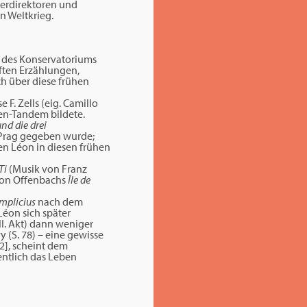
aterdirektoren und
n Weltkrieg.
 des Konservatoriums
ften Erzählungen,
ch über diese frühen
 F. Zells (eig. Camillo
ten-Tandem bildete.
nd die drei
 Prag gegeben wurde;
en Léon in diesen frühen
-Ti
(Musik von Franz
 von Offenbachs
Île de
implicius
nach dem
Léon sich später
II. Akt) dann weniger
y (S. 78) – eine gewisse
2], scheint dem
entlich das Leben