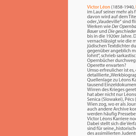
Victor Léon
(1858-1940,
im Lauf seiner mehr als
davon wird auf dem Tite
oder „Vaudeville“ sind f
Werken wie
Der Opernba
Bauer
und
Die geschiede
bis in die 1920er Jahre
vernachlässigt wie die m
jüdischen Textdichter du
gegenüber angeblich mind
lohnt“, schrieb sarkastis
Opernbücher durchweg s
Operette erwarten?
Umso erfreulicher ist e
detaillierte „Werkbiogra
Quellenlage zu Léons Ka
tausend Einzeldokumente
Wirren des Krieges gere
hat aber nicht nur Léons
Senica (Slowakei), Pécs
Wien zog, wo er als Jour
auch andere Archive kon
werden häufig Presseber
Victor Léons Karriere n
Dabei stellt sich die Ve
sind für seine „historisc
des assimilierten Jude