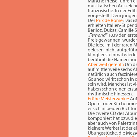
Manche Preise führen ei
musikalischen Auszeichn
französische. In der Edi
vorgestellt. Dem junge
Der
Prix de Rome
: Das is
erhielten Italien-Stipe
Berlioz, Dukas, Camille
„Fernand“
1839 den erste
Preis gewannen, wurden 
Die Idee, mit der raren
gelesen, nicht aufgeführ
klingt erst einmal wied
berühmt die Namen auch
Aber weit gefehlt:
Um den
auf mittlerweile sechs Al
natürlich auch faszini
Gounod wirkt schon in d
sein wird. Manches ist v
haben schon einen ersta
rhythmische Finessen.
Frühe Meisterwerke:
Auß
Opern- oder Kirchenmusi
er sich in beiden Richtu
Die zweite CD des Albu
komponiert hat bzw. die 
aber auch von Palestrin
kleinere Werke) ist der 
Übungsstücke, die Mess