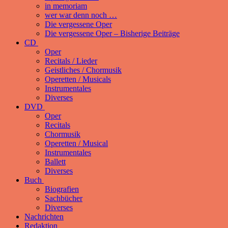
in memoriam
wer war denn noch …
Die vergessene Oper
Die vergessene Oper – Bisherige Beiträge
CD
Oper
Recitals / Lieder
Geistliches / Chormusik
Operetten / Musicals
Instrumentales
Diverses
DVD
Oper
Recitals
Chormusik
Operetten / Musical
Instrumentales
Ballett
Diverses
Buch
Biografien
Sachbücher
Diverses
Nachrichten
Redaktion