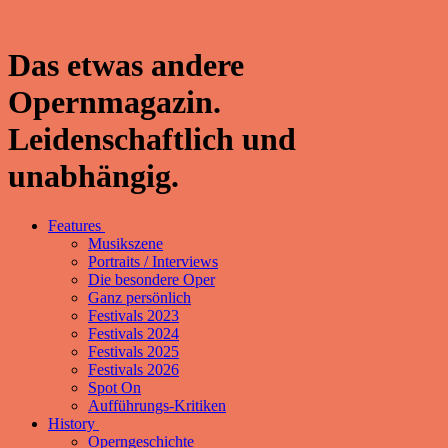
Das etwas andere
Opernmagazin.
Leidenschaftlich und
unabhängig.
Features
Musikszene
Portraits / Interviews
Die besondere Oper
Ganz persönlich
Festivals 2023
Festivals 2024
Festivals 2025
Festivals 2026
Spot On
Aufführungs-Kritiken
History
Operngeschichte