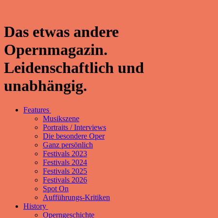
Das etwas andere
Opernmagazin.
Leidenschaftlich und
unabhängig.
Features
Musikszene
Portraits / Interviews
Die besondere Oper
Ganz persönlich
Festivals 2023
Festivals 2024
Festivals 2025
Festivals 2026
Spot On
Aufführungs-Kritiken
History
Operngeschichte