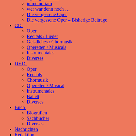
in memoriam
wer war denn noch …
Die vergessene Oper
Die vergessene Oper – Bisherige Beiträge
CD
Oper
Recitals / Lieder
Geistliches / Chormusik
Operetten / Musicals
Instrumentales
Diverses
DVD
Oper
Recitals
Chormusik
Operetten / Musical
Instrumentales
Ballett
Diverses
Buch
Biografien
Sachbücher
Diverses
Nachrichten
Redaktion