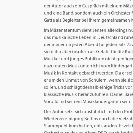
der Autor auch ein Gespräch mit einem Mäze
und eine Band, sondern auch ein Orchester f
Gatte als Begleiter bei ihrem gemeinsamen
Im Mäzenatentum sieht Jensen allerdings nu
das musikalische Leben in Deutschland ruhen
der immerhin jeden Abend für jeden Sitz 257 
sieht ihn aber insofern als Gefahr für die Ku
Musiker und junges Publikum nicht genüge
dazu guten Musikunterricht vom Kindergarten
Musik in Kontakt gebracht werden. Da er sel
er um den Unmut von Schülern, wenn sie sic
sollen, und schlägt deshalb einige Tricks vo
klassische Musik heranzuführen. Daniel Bar
Vorbild mit seinem Musikkindergarten sein.
Der Autor setzt sich ausführlich mit den Pro
Wiedervereinigung Berlins durch die Vielzahl
Stammpublikum hatten, entstanden. Er zeich
Orchester, so des heutigen DSO, nach, beric