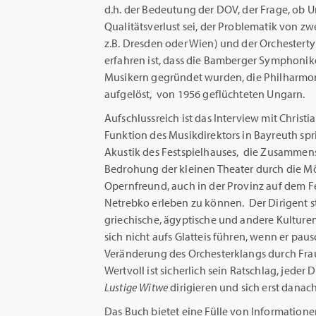
d.h. der Bedeutung der DOV, der Frage, ob 
Qualitätsverlust sei, der Problematik von zw
z.B. Dresden oder Wien) und der Orchesterty
erfahren ist, dass die Bamberger Symphoni
Musikern gegründet wurden, die Philharmon
aufgelöst, von 1956 geflüchteten Ungarn.
Aufschlussreich ist das Interview mit Christ
Funktion des Musikdirektors in Bayreuth spr
Akustik des Festspielhauses, die Zusammens
Bedrohung der kleinen Theater durch die Mö
Opernfreund, auch in der Provinz auf dem 
Netrebko erleben zu können. Der Dirigent st
griechische, ägyptische und andere Kulturen
sich nicht aufs Glatteis führen, wenn er pau
Veränderung des Orchesterklangs durch Fraue
Wertvoll ist sicherlich sein Ratschlag, jeder 
Lustige
Witwe
dirigieren und sich erst danac
Das Buch bietet eine Fülle von Informatione