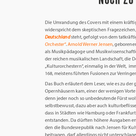
Die Umrandung des Covers mit einem kräftig
widerspricht dem skeptischen Fragezeichen,
Deutschland
steht, gefolgt von dem tatkräft
Orchester“
.
Arnold Werner Jensen
, geborener
als Musikpädagoge und Musikwissenschaftler
der reichen musikalischen Landschaft, die 
„Kulturorchestern“, einmalig in der Welt, i
168, meistens führten Fusionen zur Verringe
Das Buch erläutert dem Leser, wie es zu de
Opernhäusern kam, einer der wenigen Vorteil
denn jeder noch so unbedeutende Fürst wollt
selbstbewusst, dazu aber auch kulturbefliss
dass in Städten wie Hamburg oder Frankfurt
entstanden. Da dürften höhere Ausgaben ent
den die Bundesrepublik nach Jensen für Ku
beitragen, darf allerdings nicht unterschla