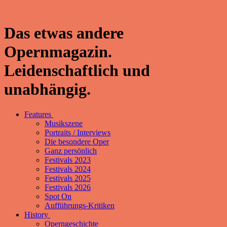
Das etwas andere
Opernmagazin.
Leidenschaftlich und
unabhängig.
Features
Musikszene
Portraits / Interviews
Die besondere Oper
Ganz persönlich
Festivals 2023
Festivals 2024
Festivals 2025
Festivals 2026
Spot On
Aufführungs-Kritiken
History
Operngeschichte