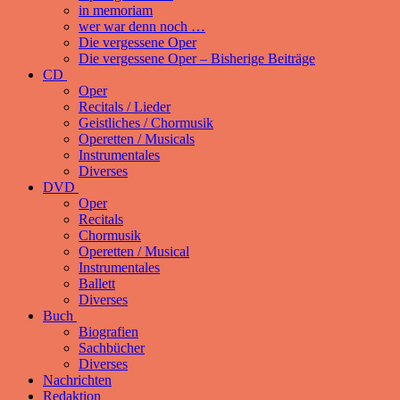
in memoriam
wer war denn noch …
Die vergessene Oper
Die vergessene Oper – Bisherige Beiträge
CD
Oper
Recitals / Lieder
Geistliches / Chormusik
Operetten / Musicals
Instrumentales
Diverses
DVD
Oper
Recitals
Chormusik
Operetten / Musical
Instrumentales
Ballett
Diverses
Buch
Biografien
Sachbücher
Diverses
Nachrichten
Redaktion