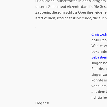
Frida leider unübertroffen in den Vierzigern,
unserer Zeit erneut Akzente damit). Die Ge
Zauberin, die zum Schluss Oper ihrer eigen
Kraft verliert, ist eine faszinierende, die auch
.
Christoph
absolut b
Werkes vo
bekannte
Sébastie
singen he
Freude, e
singen zu
könnte e
vor alle
aus dem
richtig f
Eleganz!