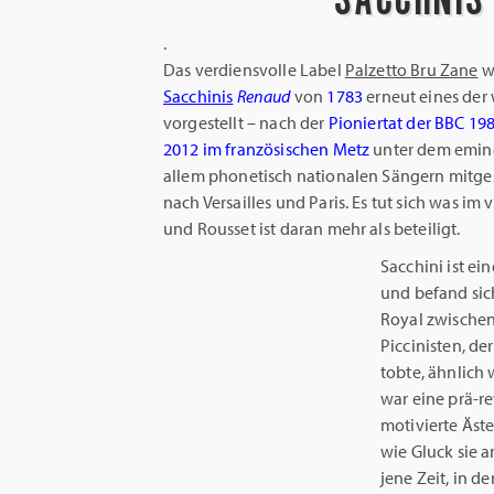
.
Das verdiensvolle Label
Palzetto Bru Zane
w
Sacchinis
Renaud
von
1783
erneut eines der
vorgestellt – nach der
Pioniertat der BBC 19
2012 im französischen Metz
unter dem emi
allem phonetisch nationalen Sängern mitges
nach Versailles und Paris. Es tut sich was im
und Rousset ist daran mehr als beteiligt.
Sacchini ist e
und befand sic
Royal zwischen
Piccinisten, de
tobte, ähnlich
war eine prä-re
motivierte Äst
wie Gluck sie 
jene Zeit, in d