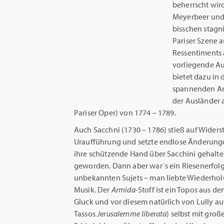
beherrscht wird
Meyerbeer und 
bisschen stagn
Pariser Szene 
Ressentiments
vorliegende Au
bietet dazu in
spannenden Art
der Ausländer 
Pariser Oper) von 1774 – 1789.
Auch Sacchni (1730 – 1786) stieß auf Widerst
Uraufführung und setzte endlose Änderunge
ihre schützende Hand über Sacchini gehalt
geworden. Dann aber war´s ein Riesenerfolg,
unbekannten Sujets – man liebte Wiederho
Musik. Der
Armida
-Stoff ist ein Topos aus 
Gluck und vor diesem natürlich von Lully a
Tassos
Jerusalemme liberata
) selbst mit groß