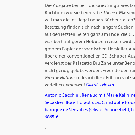
Die Ausgabe bei bei Ediciones Singulares fav
Buchform wie sie bereits die
Thérèse
Massene
will man die ins Regal neben Bücher stellen?
Besetzung finden sich nach langem Suchen u
auf den letzten Seiten ganz am Ende, die CDs
was bei häufigerem Nebutzen reissen wird. 
grobem Papier der spanischen Hersteller, au
über einer konventionellen CD-Schuber-Au
Verdienst des Palazetto Bru Zane unter Ben
nicht genug gelobt werden. Freunde der fra
Grande Nation
sollte auf diese Edition stol
verleihen,
vraiment
!
Geerd Heinsen
Antonio Sacchini: Renaud mit Marie Kalinin
Sébastien Bou/Hidraot u. a.; Christophe Rou
baroque de Versailles (Olivier Schneebeli), L
6865-6
.