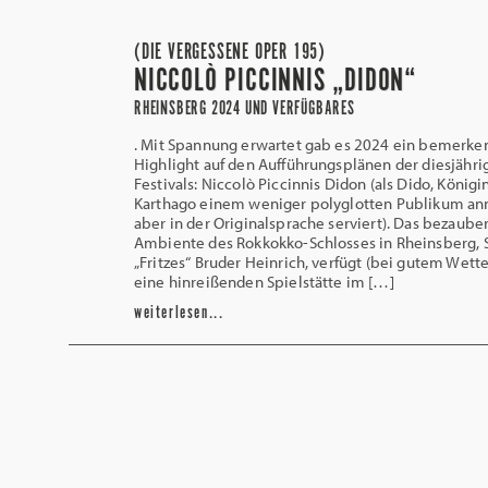
(DIE VERGESSENE OPER 195)
NICCOLÒ PICCINNIS „DIDON“
RHEINSBERG 2024 UND VERFÜGBARES
. Mit Spannung erwartet gab es 2024 ein bemerke
Highlight auf den Aufführungsplänen der diesjähri
Festivals: Niccolò Piccinnis Didon (als Dido, Königi
Karthago einem weniger polyglotten Publikum ann
aber in der Originalsprache serviert). Das bezaube
Ambiente des Rokkokko-Schlosses in Rheinsberg, S
„Fritzes“ Bruder Heinrich, verfügt (bei gutem Wette
eine hinreißenden Spielstätte im […]
weiterlesen...