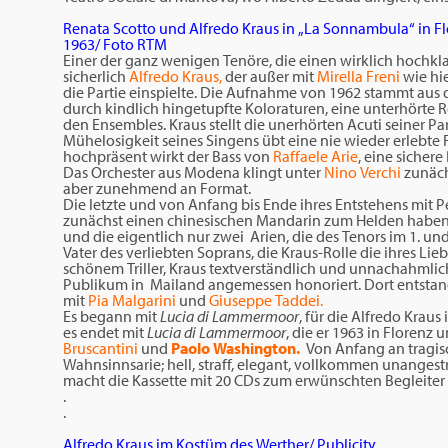
Renata Scotto und Alfredo Kraus in „La Sonnambula“ in F
1963/ Foto RTM
Einer der ganz wenigen Tenöre, die einen wirklich hochkla
sicherlich
Alfredo Kraus,
der außer mit
Mirella Freni
wie hi
die Partie einspielte. Die Aufnahme von 1962 stammt aus d
durch kindlich hingetupfte Koloraturen, eine unterhörte R
den Ensembles. Kraus stellt die unerhörten Acuti seiner P
Mühelosigkeit seines Singens übt eine nie wieder erlebte
hochpräsent wirkt der Bass von
Raffaele Arie
, eine sicher
Das Orchester aus Modena klingt unter
Nino Verchi
zunäch
aber zunehmend an Format.
Die letzte und von Anfang bis Ende ihres Entstehens mit 
zunächst einen chinesischen Mandarin zum Helden haben 
und die eigentlich nur zwei Arien, die des Tenors im 1. und 
Vater des verliebten Soprans, die Kraus-Rolle die ihres Lie
schönem Triller, Kraus textverständlich und unnachahmlic
Publikum in Mailand angemessen honoriert. Dort entstan
mit
Pia Malgarini
und
Giuseppe Taddei.
Es begann mit
Lucia di Lammermoor
, für die Alfredo Krau
es endet mit
Lucia di Lammermoor
, die er 1963 in Florenz u
Bruscantini
und
Paolo Washington.
Von Anfang an tragisc
Wahnsinnsarie; hell, straff, elegant, vollkommen unangest
macht die Kassette mit 20 CDs zum erwünschten Begleiter a
.
.
Alfredo Kraus im Kostüm des Werther/ Publicity