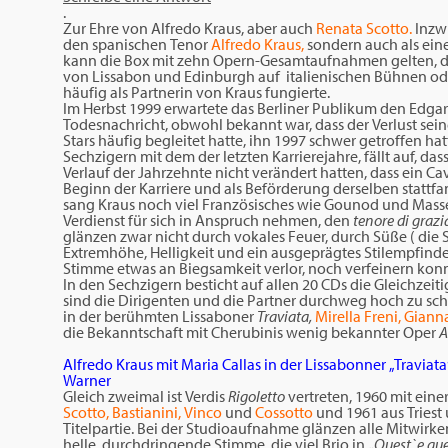
.
Zur Ehre von Alfredo Kraus, aber auch
Renata
Scotto.
Inzwi
den spanischen Tenor
Alfredo Kraus,
sondern auch als ein
kann die Box mit zehn Opern-Gesamtaufnahmen gelten, di
von Lissabon und Edinburgh auf italienischen Bühnen oder
häufig als Partnerin von Kraus fungierte.
Im Herbst 1999 erwartete das Berliner Publikum den Edgar
Todesnachricht, obwohl bekannt war, dass der Verlust seine
Stars häufig begleitet hatte, ihn 1997 schwer getroffen ha
Sechzigern mit dem der letzten Karrierejahre, fällt auf, 
Verlauf der Jahrzehnte nicht verändert hatten, dass ein C
Beginn der Karriere und als Beförderung derselben stattf
sang Kraus noch viel Französisches wie Gounod und Mas
Verdienst für sich in Anspruch nehmen, den
tenore di grazi
glänzen zwar nicht durch vokales Feuer, durch Süße ( die 
Extremhöhe, Helligkeit und ein ausgeprägtes Stilempfinden,
Stimme etwas an Biegsamkeit verlor, noch verfeinern konn
In den Sechzigern besticht auf allen 20 CDs die Gleichzeit
sind die Dirigenten und die Partner durchweg hoch zu sc
in der berühmten Lissaboner
Traviata,
Mirella Freni, Gian
die Bekanntschaft mit Cherubinis wenig bekannter Oper
A
Alfredo Kraus mit Maria Callas in der Lissabonner „Traviat
Warner
Gleich zweimal ist Verdis
Rigoletto
vertreten, 1960 mit ein
Scotto, Bastianini, Vinco
und
Cossotto
und 1961 aus Triest
Titelpartie. Bei der Studioaufnahme glänzen alle Mitwirke
helle, durchdringende Stimme, die viel Brio in „
Quest`e que