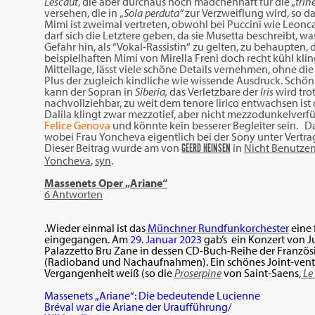
Lescaut
, die aber durchaus noch mädchenhaft für die
„trin
versehen, die in „
Sola perduta“
zur Verzweiflung wird, so da
Mimi ist zweimal vertreten, obwohl bei Puccini wie Leonca
darf sich die Letztere geben, da sie Musetta beschreibt, was
Gefahr hin, als “Vokal-Rassistin“ zu gelten, zu behaupten,
beispielhaften Mimi von Mirella Freni doch recht kühl klin
Mittellage, lässt viele schöne Details vernehmen, ohne di
Plus der zugleich kindliche wie wissende Ausdruck. Schö
kann der Sopran in
Siberia,
das Verletzbare der
Iris
wird tro
nachvollziehbar, zu weit dem tenore lirico entwachsen ist
Dalila klingt zwar mezzotief, aber nicht mezzodunkelverfü
Felice Genova
und könnte kein besserer Begleiter sein. Da
wobei Frau Yoncheva eigentlich bei der Sony unter Vertrag
Dieser Beitrag wurde am
von
in
Nicht Benutze
GEERD HEINSEN
Yoncheva
,
syn
.
Massenets Oper „Ariane“
6 Antworten
.
Wieder einmal ist das
Münchner Rundfunkorchester
eine 
eingegangen. Am
29. Januar 2023
gab’s ein Konzert von J
Palazzetto Bru Zane in dessen CD-Buch-Reihe der Französ
(Radioband und Nachaufnahmen). Ein schönes Joint-ventu
Vergangenheit weiß (so die
Proserpine
von Saint-Saens,
Le
Massenets „Ariane“: Die bedeutende Lucienne
Bréval war die Ariane der Uraufführung/