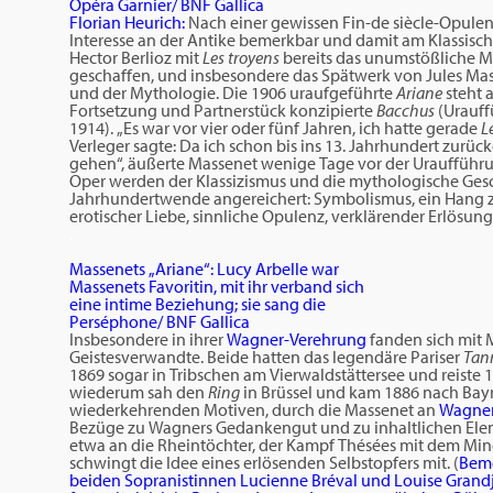
Opéra Garnier/ BNF Gallica
Florian Heurich:
Nach einer gewissen Fin-de siècle-Opule
Interesse an der Antike bemerkbar und damit am Klassisch
Hector Berlioz mit
Les troyens
bereits das unumstößliche M
geschaffen, und insbesondere das Spätwerk von Jules Ma
und der Mythologie. Die 1906 uraufgeführte
Ariane
steht 
Fortsetzung und Partnerstück konzipierte
Bacchus
(Urauff
1914). „Es war vor vier oder fünf Jahren, ich hatte gerade
L
Verleger sagte: Da ich schon bis ins 13. Jahrhundert zurü
gehen“, äußerte Massenet wenige Tage vor der Urauffüh
Oper werden der Klassizismus und die mythologische Gesc
Jahrhundertwende angereichert: Symbolismus, ein Hang z
erotischer Liebe, sinnliche Opulenz, verklärender Erlösu
.
Massenets „Ariane“: Lucy Arbelle war
Massenets Favoritin, mit ihr verband sich
eine intime Beziehung; sie sang die
Perséphone/ BNF Gallica
Insbesondere in ihrer
Wagner-Verehrung
fanden sich mit 
Geistesverwandte. Beide hatten das legendäre Pariser
Tan
1869 sogar in Tribschen am Vierwaldstättersee und reiste 
wiederum sah den
Ring
in Brüssel und kam 1886 nach Bayr
wiederkehrenden Motiven, durch die Massenet an
Wagner
Bezüge zu Wagners Gedankengut und zu inhaltlichen Ele
etwa an die Rheintöchter, der Kampf Thésées mit dem Min
schwingt die Idee eines erlösenden Selbstopfers mit. (
Beme
beiden Sopranistinnen Lucienne Bréval und Louise Grandj