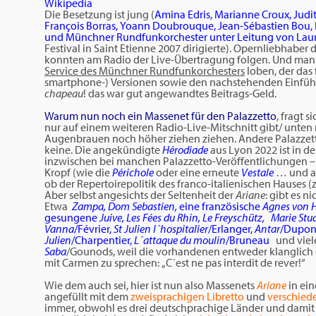
Wikipedia
Die Besetzung ist jung (
Amina Edris, Marianne Croux, Judit
François Borras, Yoann Doubrouque, Jean-Sébastien Bou,
und Münchner Rundfunkorchester unter Leitung von Lau
Festival in Saint Etienne 2007 dirigierte). Opernliebhaber 
konnten am Radio der Live-Übertragung folgen. Und man m
Service des Münchner Rundfunkorchesters
loben, der das 
smartphone-) Versionen sowie den nachstehenden Einführ
chapeau
! das war gut angewandtes Beitrags-Geld.
.
Warum nun noch ein Massenet für den Palazzetto
, fragt 
nur auf einem weiteren Radio-Live-Mitschnitt gibt/ unten 
Augenbrauen noch höher ziehen ziehen. Andere Palazzetto
keine. Die angekündigte
Hérodiade
aus Lyon 2022 ist in d
inzwischen bei manchen Palazzetto-Veröffentlichungen –
Kropf (wie die
Périchole
oder eine erneute
Vestale
… und a
ob der Repertoirepolitik des franco-italienischen Hauses
Aber selbst angesichts der Seltenheit der
Ariane
: gibt es 
Etwa
Zampa, Dom Sebastien,
eine französische
Agnes von H
gesungene
Juive, Les Fées du Rhin, Le Freyschütz,
Marie Stua
Vanna
/Février,
St Julien l´hospitalier
/Erlanger,
Antar
/Dupon
Julien
/Charpentier,
L´attaque du moulin
/Bruneau
und viel
Saba
/Gounods, weil die vorhandenen entweder klanglich 
mit Carmen zu sprechen: „C´est ne pas interdit de rever!“
.
Wie dem auch sei, hier ist nun also Massenets
Ariane
in ei
angefüllt mit dem
zweisprachigen Libretto
und
verschied
immer, obwohl es drei deutschprachige Länder und damit 