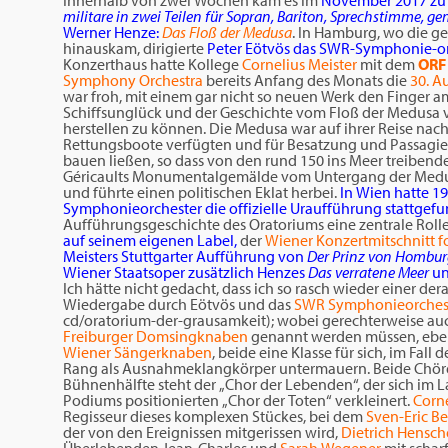
Innerhalb von zwei Wochen kam es im
November 2017 zu
militare in zwei Teilen für Sopran, Bariton, Sprechstimme,
Werner Henze:
Das Floß der Medusa
. In Hamburg, wo die g
hinauskam, dirigierte
Peter Eötvös das SWR-Symphonie-or
Konzerthaus hatte Kollege
Cornelius Meister
mit dem
ORF
Symphony Orchestra
bereits Anfang des Monats die
30. A
war froh, mit einem gar nicht so neuen Werk den Finger a
Schiffsunglück und der Geschichte vom Floß der Medusa 
herstellen zu können. Die Medusa war auf ihrer Reise nach 
Rettungsboote verfügten und für Besatzung und Passagiere 
bauen ließen, so dass von den rund 150 ins Meer treiben
Géricaults Monumentalgemälde vom Untergang der Medus
und führte einen politischen Eklat herbei.
In Wien hatte 19
Symphonieorchester die offizielle Uraufführung stattgef
Aufführungsgeschichte des Oratoriums eine zentrale Roll
auf seinem eigenen Label,
der
Wiener Konzertmitschnitt fo
Meisters Stuttgarter Aufführung von
Der Prinz von Hombur
Wiener Staatsoper zusätzlich Henzes
Das verratene Meer
un
Ich hätte nicht gedacht, dass ich so rasch wieder einer 
Wiedergabe durch Eötvös und das
SWR Symphonieorches
cd/oratorium-der-grausamkeit); wobei gerechterweise au
Freiburger Domsingknaben
genannt werden müssen, eben
Wiener Sängerknaben
, beide eine Klasse für sich, im Fa
Rang als Ausnahmeklangkörper untermauern. Beide Chöre 
Bühnenhälfte steht der „Chor der Lebenden“, der sich im 
Podiums positionierten „Chor der Toten“ verkleinert.
Corne
Regisseur dieses komplexen Stückes, bei dem
Sven-Eric Be
der von den Ereignissen mitgerissen wird,
Dietrich Hensch