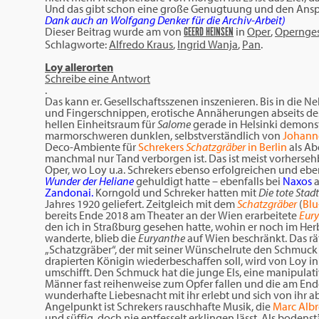
Und das gibt schon eine große Genugtuung und den Ansp
Dank auch an Wolfgang Denker für die Archiv-Arbeit)
Dieser Beitrag wurde am
von
in
Oper
,
Opernges
GEERD HEINSEN
Schlagworte:
Alfredo Kraus
,
Ingrid Wanja
,
Pan
.
Loy allerorten
Schreibe eine Antwort
.
Das kann er. Gesellschaftsszenen inszenieren. Bis in die 
und Fingerschnippen, erotische Annäherungen abseits d
hellen Einheitsraum für
Salome
gerade in Helsinki demonst
marmorschweren dunklen, selbstverständlich von
Johanne
Deco-Ambiente für
Schrekers
Schatzgräber
in Berlin
als Ab
manchmal nur Tand verborgen ist. Das ist meist vorhersehb
Oper, wo Loy u.a. Schrekers ebenso erfolgreichen und eb
Wunder der Heliane
gehuldigt hatte – ebenfalls bei
Naxos
a
Zandonai.
Korngold und Schreker hatten mit
Die tote Stadt
Jahres 1920 geliefert. Zeitgleich mit dem
Schatzgräber
(
Bl
bereits Ende 2018 am Theater an der Wien erarbeitete
Eury
den ich in Straßburg gesehen hatte, wohin er noch im Herb
wanderte, blieb die
Euryanthe
auf Wien beschränkt. Das r
„Schatzgräber“, der mit seiner Wünschelrute den Schmuck
drapierten Königin wiederbeschaffen soll, wird von Loy i
umschifft. Den Schmuck hat die junge Els, eine manipulat
Männer fast reihenweise zum Opfer fallen und die am Ende 
wunderhafte Liebesnacht mit ihr erlebt und sich von ihr a
Angelpunkt ist Schrekers rauschhafte Musik, die
Marc Albr
und süffig, doch nie entfesselt erklingen lässt. Als boden