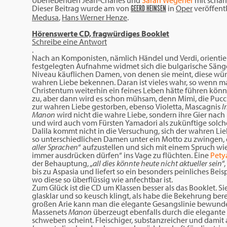
Überlebenden Jean-Charles und
Sarah Wegener
mit schar
Dieser Beitrag wurde am
von
in
Oper
veröffentl
GEERD HEINSEN
Medusa
,
Hans Werner Henze
.
Hörenswerte CD, fragwürdiges Booklet
Schreibe eine Antwort
.
Nach an Komponisten, nämlich Händel und Verdi, orientie
festgelegten Aufnahme widmet sich die bulgarische Säng
Niveau käuflichen Damen, von denen sie meint, diese wü
wahren Liebe bekennen. Daran ist vieles wahr, so wenn 
Christentum weiterhin ein feines Leben hätte führen könn
zu, aber dann wird es schon mühsam, denn Mimi, die Puc
zur wahren Liebe gestorben, ebenso Violetta, Mascagnis
Ir
Manon
wird nicht die wahre Liebe, sondern ihre Gier nac
und wird auch vom Fürsten Yamadori als zukünftige solch
Dalila kommt nicht in die Versuchung, sich der wahren Lie
so unterschiedlichen Damen unter ein Motto zu zwingen,
aller Sprachen
“ aufzustellen und sich mit einem Spruch wie
immer ausdrücken dürfen“ ins Vage zu flüchten. Eine
Pety
der Behauptung,
„all dies könnte heute
nicht aktueller
sein
“
bis zu Aspasia und liefert so ein besonders peinliches Bei
wo diese so überflüssig wie anfechtbar ist.
Zum Glück ist die CD um Klassen besser als das Booklet. S
glasklar und so keusch klingt, als habe die Bekehrung berei
großen Arie kann man die elegante Gesangslinie bewundern
Massenets
Manon
überzeugt ebenfalls durch die elegante
schweben scheint. Fleischiger, substanzreicher und damit