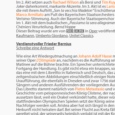
Im 2. Akt setzen auch
Rachael Wilson
als Bersi und
Tim Ku
Joker
daherkommt, markante Akzente. Im 3. Akt ist es
Lari
die mit ihrem Auftritt
„Son la vecchia Madelon“
Erschütteru
Marco Armiliato
am Pult des Bayerischen Staatsorchester
Verismo-Stimmung. Auch der Bayerische Staatsopernchor 
im 1. Akt mit dem bukolischen
„Passiamo la sera allegramen
Chéniers Verurteilung.
Bernd Hoppe
Dieser Beitrag wurde am
von
in
Oper
veröffentl
GEERD HEINSEN
Kaufmann
,
Umberto Giordano
,
Unitel Classics
.
Verdienstvoller Frieder Bernius
Schreibe eine Antwort
.
Wie eine Art Wiedergutmachung an
Johann Adolf Hasse
m
seiner Oper
L’Olimpiade
an, nachdem es die Aufführung sel
Matinee auf die Bühne brachte. Ein Sprecher unterrichtet
Fortgang der Handlung. Es gibt nicht etwa ein knappes, so
das eine mit dem Librettto in Italienisch und Deutsch, da
zeitgenössischen Abbildungen einschließlich einiger Noten
Uraufführung, die ebenfalls in Dresden und zwar 1756 st
Sängern und anderen Ausführenden der vorliegenden A
Das Libretto stammt natürlich von
Pietro Metastasio
und v
Geschichte vom peloponnesischen König Clistene, der nac
aussetzen lässt, weil ein Orakel verkündet hatte, dieser 
stattfindenden Olympischen Spielen setzt der König seine T
Nachfolger werden soll. Aristea aber hat sich längst in de
Herkunft nicht heiraten darf. Bei seiner Flucht aus Kreta fä
gerettet wird, der seinerseits heimlich verlobt ist mit der 