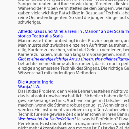
Sanger betreuten und ihre Entwicklung förderten, die sie 
Während der Proben vermittelten sie den Sängern, wie man e
gaben viele wichtige Ratschläge in Bezug auf Technik, abe
reine Orchesterdirigenten. So sind die jungen Sänger auf sic
schwieriger.
Alfredo Kraus und Mirella Freni in „Manon“ an der Scala 1
storico Teatro alla Scala
Man musste früher unbedingt in der Provinz beginnen, an 
Man musste sich zwischen einzelnen Auftritten ausruhen. A
eilig, Karriere zu machen, sofort viel Geld zu verdienen, b
Karriere zu haben, muB man langsam vorangehen, sonst is
Gibt es eine einzige richtige Art zu singen, eine alleinselig
betrachte meine Stimme als Instrument, das ich nur in perf
einzige angemessene Technik des Singens. Die richtige G
Wissenschaft mit eindeutigen Methoden.
Die Autorin: Ingrid
Wanja/ I. W.
Das ist das Problem, denn viele Lehrer verstehen nichts von
das ist absolut unwissenschaftlich. Sicherlich haben die 
gewisse Gesangstechnik. Auch ein Sänger mit falscher Tech
machen, wenn die Stimme robust genug ist. Wenn einer ei
werden. Ein Instrument von einem so großen Zauber wie 
Technik fur eine gewisse Zeit die Menschen in ihren Bann 
Was bedeutet fur Sie Perfektion?
Ja, was ist Perfektion? Etwas
Perfektion. Es ist das Streben in uns, immer besser zu wer
nicht mehr Akzeptierbare von morgen ist. Es ist das Ziel, 