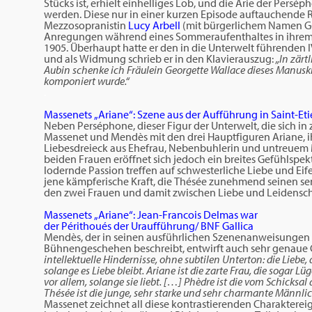
Stücks ist, erhielt einhelliges Lob, und die Arie der Per
werden. Diese nur in einer kurzen Episode auftauchende R
Mezzosopranistin
Lucy Arbell
(mit bürgerlichem Namen Geo
Anregungen während eines Sommeraufenthaltes in ihrem 
1905. Überhaupt hatte er den in die Unterwelt führenden IV
und als Widmung schrieb er in den Klavierauszug:
„In zärt
Aubin schenke ich Fräulein Georgette Wallace dieses Manuskr
komponiert wurde.“
.
Massenets „Ariane“: Szene aus der Aufführung in Saint-E
Neben Perséphone, dieser Figur der Unterwelt, die sich i
Massenet und Mendès mit den drei Hauptfiguren Ariane, i
Liebesdreieck aus Ehefrau, Nebenbuhlerin und untreuem 
beiden Frauen eröffnet sich jedoch ein breites Gefühlspe
lodernde Passion treffen auf schwesterliche Liebe und Eife
jene kämpferische Kraft, die Thésée zunehmend seinen se
den zwei Frauen und damit zwischen Liebe und Leidenscha
Massenets „Ariane“: Jean-Francois Delmas war
der Périthoués der Uraufführung/ BNF Gallica
Mendès, der in seinen ausführlichen Szenenanweisungen s
Bühnengeschehen beschreibt, entwirft auch sehr genaue 
intellektuelle Hindernisse, ohne subtilen Unterton: die Liebe, 
solange es Liebe bleibt. Ariane ist die zarte Frau, die sogar L
vor allem, solange sie liebt. […] Phèdre ist die vom Schicksa
Thésée ist die junge, sehr starke und sehr charmante Männlic
Massenet zeichnet all diese kontrastierenden Charaktereige