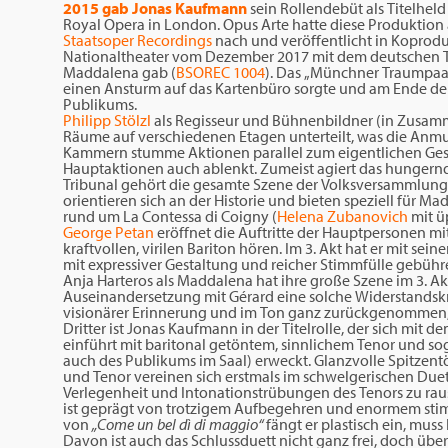
2015 gab Jonas Kaufmann
sein Rollendebüt als Titelhe
Royal Opera in London. Opus Arte hatte diese Produktion
Staatsoper Recordings
nach und veröffentlicht in Koprod
Nationaltheater vom Dezember 2017 mit dem deutschen 
Maddalena gab (
BSOREC 1004
). Das „Münchner Traumpaar
einen Ansturm auf das Kartenbüro sorgte und am Ende der 
Publikums.
Philipp Stölzl
als Regisseur und Bühnenbildner (in Zusam
Räume auf verschiedenen Etagen unterteilt, was die Anmu
Kammern stumme Aktionen parallel zum eigentlichen Gesc
Hauptaktionen auch ablenkt. Zumeist agiert das hungernd
Tribunal gehört die gesamte Szene der Volksversammlun
orientieren sich an der Historie und bieten speziell für M
rund um La Contessa di Coigny (
Helena Zubanovich
mit ü
George Petan
eröffnet die Auftritte der Hauptpersonen mi
kraftvollen, virilen Bariton hören. Im 3. Akt hat er mit s
mit expressiver Gestaltung und reicher Stimmfülle gebüh
Anja Harteros als Maddalena hat ihre große Szene im 3. Ak
Auseinandersetzung mit Gérard eine solche Widerstandskraft
visionärer Erinnerung und im Ton ganz zurückgenommen, s
Dritter ist Jonas Kaufmann in der Titelrolle, der sich mit 
einführt mit baritonal getöntem, sinnlichem Tenor und s
auch des Publikums im Saal) erweckt. Glanzvolle Spitzentö
und Tenor vereinen sich erstmals im schwelgerischen Due
Verlegenheit und Intonationstrübungen des Tenors zu rausc
ist geprägt von trotzigem Aufbegehren und enormem st
von
„Come un bel dì di maggio“
fängt er plastisch ein, muss
Davon ist auch das Schlussduett nicht ganz frei, doch über