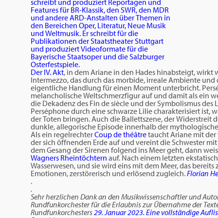
schreibt und produziert Reportagen und
Features für BR-Klassik, den SWR, den MDR
und andere ARD-Anstalten über Themen in
den Bereichen Oper, Literatur, Neue Musik
und Weltmusik. Er schreibt für die
Publikationen der Staatstheater Stuttgart
und produziert Videoformate für die
Bayerische Staatsoper und die Salzburger
Osterfestspiele.
Der IV. Akt
, in dem Ariane in den Hades hinabsteigt, wirkt
Intermezzo, das durch das morbide, irreale Ambiente un
eigentliche Handlung für einen Moment unterbricht. Persép
melancholische Weltschmerzfigur auf und damit als ein we
die Dekadenz des Fin de siècle und der Symbolismus des 
Perséphone durch eine schwarze Lilie charakterisiert ist, 
der Toten bringen. Auch die Ballettszene, der Widerstreit de
dunkle, allegorische Episode innerhalb der mythologisch
Als ein regelrechter
Coup de théâtre
taucht Ariane mit der
der sich öffnenden Erde auf und vereint die Schwester mit
dem Gesang der Sirenen folgend ins Meer geht, dann weis
Wagners Rheintöchtern
auf. Nach einem letzten ekstatis
Wasserwesen, und sie wird eins mit dem Meer, das bereits z
Emotionen, zerstörerisch und erlösend zugleich.
Florian H
.
.
Sehr herzlichen Dank an den Musikwissenschaftler und Auto
Rundfunkorchester für die Erlaubnis zur Übernahme der Te
Rundfunkorchesters
29. Januar 2023. Eine vollständige Auflis