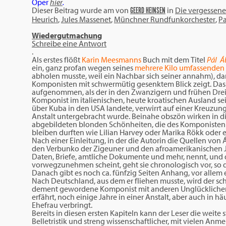
Oper
hier
.
Dieser Beitrag wurde am
von
in
Die vergessene
GEERD HEINSEN
Heurich
,
Jules Massenet
,
Münchner Rundfunkorchester
,
Pa
Wiedergutmachung
Schreibe eine Antwort
.
Als erstes flößt
Karin Meesmanns
Buch mit dem Titel
Pál Á
ein, ganz profan wegen seines
mehrere Kilo umfassenden
abholen musste, weil ein Nachbar sich seiner annahm), dan
Komponisten mit schwermütig gesenktem Blick zeigt. Da
aufgenommen, als der in den Zwanzigern und frühen Dreiß
Komponist im italienischen, heute kroatischen Ausland
über Kuba in den USA landete, verwirrt auf einer Kreuzung
Anstalt untergebracht wurde. Beinahe obszön wirken in
abgebildeten blonden Schönheiten, die des Komponisten 
bleiben durften wie Lilian Harvey oder Marika Rökk oder eb
Nach einer Einleitung, in der die Autorin die Quellen vo
den Verbunko der Zigeuner und den afroamerikanischen Ja
Daten, Briefe, amtliche Dokumente und mehr, nennt, und 
vorwegzunehmen scheint, geht sie chronologisch vor, so da
Danach gibt es noch ca. fünfzig Seiten Anhang, vor allem
Nach Deutschland, aus dem er fliehen musste, wird der sc
dement gewordene Komponist mit anderen Unglücklichen z
erfährt, noch einige Jahre in einer Anstalt, aber auch in 
Ehefrau verbringt.
Bereits in diesen ersten Kapiteln kann der Leser die weit
Belletristik und streng wissenschaftlicher, mit vielen