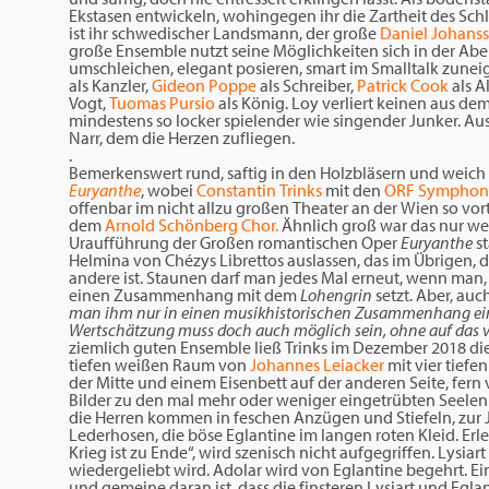
Ekstasen entwickeln, wohingegen ihr die Zartheit des Sch
ist ihr schwedischer Landsmann, der große
Daniel Johans
große Ensemble nutzt seine Möglichkeiten sich in der Aben
umschleichen, elegant posieren, smart im Smalltalk zune
als Kanzler,
Gideon Poppe
als Schreiber,
Patrick Cook
als A
Vogt,
Tuomas Pursio
als König. Loy verliert keinen aus dem
mindestens so locker spielender wie singender Junker. A
Narr, dem die Herzen zufliegen.
.
Bemerkenswert rund, saftig in den Holzbläsern und weich i
Euryanthe
, wobei
Constantin Trinks
mit den
ORF Symphoni
offenbar im nicht allzu großen Theater an der Wien so vort
dem
Arnold Schönberg Chor.
Ähnlich groß war das nur we
Uraufführung der Großen romantischen Oper
Euryanthe
s
Helmina von Chézys Librettos auslassen, das im Übrigen, da
andere ist. Staunen darf man jedes Mal erneut, wenn man, 
einen Zusammenhang mit dem
Lohengrin
setzt. Aber, auc
man ihm nur in einen musikhistorischen Zusammenhang eine
Wertschätzung muss doch auch möglich sein, ohne auf das v
ziemlich guten Ensemble ließ Trinks im Dezember 2018 di
tiefen weißen Raum von
Johannes Leiacker
mit vier tiefe
der Mitte und einem Eisenbett auf der anderen Seite, fern
Bilder zu den mal mehr oder weniger eingetrübten Seelen
die Herren kommen in feschen Anzügen und Stiefeln, zur J
Lederhosen, die böse Eglantine im langen roten Kleid. Erl
Krieg ist zu Ende“, wird szenisch nicht aufgegriffen. Lysiar
wiedergeliebt wird. Adolar wird von Eglantine begehrt. Ein
und gemeine daran ist, dass die finsteren Lysiart und Egl