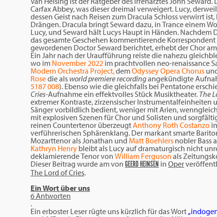
Van Helsing ist der Ratgeber des Irrenarztes John Seward.
Carfax Abbey, was dieser dreimal verweigert. Lucy, derwe
dessen Geist nach Reisen zum Dracula Schloss verwirrt ist,
Drängen. Dracula bringt Seward dazu, in Trance einem Wo
Lucy, und Seward hält Lucys Haupt in Händen. Nachdem 
das gesamte Geschehen kommentierende Korrespondent d
gewordenen Doctor Seward berichtet, erhebt der Chor a
Ein Jahr nach der Uraufführung reiste die nahezu gleich
wo im
November 2022
im prachtvollen neo-renaissance S
Modern Orchestra Project,
dem
Odyssey Opera Chorus
und
Rose
die als
world premiere recording
angekündigte Aufn
5187 008
). Ebenso wie die gleichfalls bei Pentatone ersch
Cries-
Aufnahme ein effektvolles Stück Musiktheater.
The L
extremer Kontraste, zirzensischer Instrumentalfeinheiten
Sänger vorbildlich bedient, weniger mit Arien, wenngleich
mit explosiven Szenen für Chor und Solisten und sorgfälti
reinen Countertenor überzeugt
Anthony Roth Costanzo
i
verführerischen Sphärenklang. Der markant smarte Barit
Mozarttenor als Jonathan und
Matt Boehlers
nobler Bass a
Kathryn Henry
bleibt als Lucy auf dramaturgisch nicht unre
deklamierende Tenor von
William Ferguson
als Zeitungsk
Dieser Beitrag wurde am
von
in
Oper
veröffentl
GEERD HEINSEN
The Lord of Cries
.
Ein Wort über uns
6 Antworten
.
Ein erboster Leser rügte uns kürzlich für das Wort
„indoge