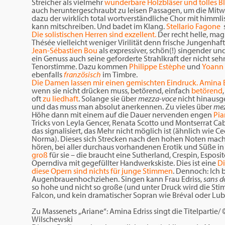
Streicher als vielmehr
wunderbare Holzbläser und tolles 
auch heruntergeschraubt zu leisen Passagen, um die Mitwi
dazu der wirklich total wortverständliche Chor mit him
kann mitschreiben. Und badet im Klang.
Stellario Fagone
s
Die solistischen Herren sind exzellent.
Der recht helle, mag
Thésée vielleicht weniger Virilität denn frische Jungenhaf
Jean-Sébastien Bou
als expressiver, schön(!) singender u
ein Genuss auch seine geforderte Strahlkraft der nicht s
Tenorstimme. Dazu kommen
Philippe Estèphe
und
Yoann
ebenfalls
französisch
im Timbre.
Die Damen lassen mir einen gemischten Eindruck. Amina 
wenn sie nicht drücken muss, betörend, einfach
betörend
oft
zu liedhaft
. Solange sie über
mezza-voce
nicht hinausge
und das muss man absolut anerkennen. Zu vieles über
mez
Höhe dann mit einem auf die Dauer nervenden engen
Pia
Tricks von Leyla Gencer, Renata Scotto und Montserrat Ca
das signalisiert, das Mehr nicht möglich ist (ähnlich wie C
Norma). Dieses sich Strecken nach den hohen Noten mac
hören, bei aller durchaus vorhandenen Erotik und Süße in
groß
für sie – die braucht eine Sutherland, Crespin, Espo
Operndiva mit gegefüllter Handwerkskiste. Dies ist eine
Di
diese Opern sind nichts für junge Stimmen
. Dennoch: Ich
Augenbrauenhochziehen. Singen kann Frau Edriss,
sans d
so hohe und nicht so große (und unter Druck wird die Stim
Falcon, und kein dramatischer Sopran wie Bréval oder Lub
Zu Massenets „Ariane“: Amina Edriss singt die Titelpartie/ 
Wilschewski