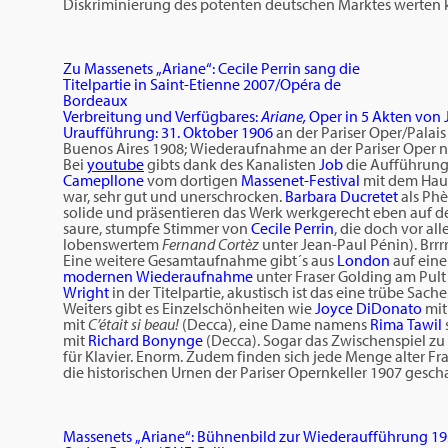
Diskriminierung des potenten deutschen Marktes werten
.
.
Zu Massenets „Ariane“: Cecile Perrin sang die
Titelpartie in Saint-Etienne 2007/Opéra de
Bordeaux
Verbreitung und Verfügbares:
Ariane,
Oper in 5 Akten von 
Uraufführung: 31. Oktober 1906
an der Pariser Oper/Palais
Buenos Aires 1908; Wiederaufnahme an der Pariser Oper
Bei
youtube
gibts dank des Kanalisten
Job
die Aufführung
Camepllone
vom dortigen
Massenet-Festival
mit dem Haus
war, sehr gut und unerschrocken.
Barbara Ducretet
als Ph
solide und präsentieren das Werk werkgerecht eben auf d
saure, stumpfe Stimmer von
Cecile Perrin
, die doch vor al
lobenswertem
Fernand Cortèz
unter Jean-Paul Pénin). Brrr
Eine weitere Gesamtaufnahme gibt´s aus
London
auf eine
modernen Wiederaufnahme
unter Fraser Golding am Pult
Wright
in der Titelpartie, akustisch ist das eine trübe Sache
Weiters gibt es Einzelschönheiten wie
Joyce DiDonato
mi
mit
C’était si beau!
(Decca), eine Dame namens
Rima Tawil
mit
Richard Bonynge
(Decca). Sogar das Zwischenspiel zu A
für Klavier. Enorm. Zudem finden sich jede Menge alter Fr
die historischen Urnen der Pariser Opernkeller 1907 gesch
.
.
Massenets „Ariane“: Bühnenbild zur Wiederaufführung 193