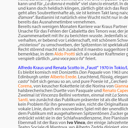
kann und für „
La donna è mobile
“ viel
slancio
einsetzt. In d
und kann doch heldisch klingen, zärtlich gibt sich das Rezi
geht alles Soubrettenhafte ab, sie ist keinen Takt lang na
d’amore
“. Bastianini ist natürlich eine Wucht nicht nur in
bereits das Ausnahmetimbre vernehmen.
Bereits nach wenigen Monaten Karriere war Kraus Partner
Ursache für das Fehlen der Cabaletta des Tenors war, der
Zusammenarbeit mit ihr zu berichten wusste. Jedenfalls s
verhalten, er bebend vor Leidenschaft, mit schönem Schwe
„misterioso
“ zu umschweben, der Spitzenton ist spektakulä
Recht störend macht sich zunächst il maestro suggeritore 
bemerkbar, in dem
Aldo Protti
sich als vokaler Kraftmeier 
verspielt-zärtlich „
una voce poco fa
“ feiert.
Alfredo Kraus und Renata Scotto in „Faust“ 1970 in Tokio/
Es bleibt komisch mit Donizettis
Don Paquale
von 1963 und
Edinburgh unter
Alberto Erede.
Leuchtend, flüssig, elegant
casto
“ hört sich genau so an, und pure Poesie ist „
Cercherò 
Corena
, von keuscher Koketterie ist die Norina von
Gianna
halsbrecherischen Duette von Pasquale und
Renato Capec
Zweimal ist Vincenzo Bellini vertreten, einmal mit
La Sonn
Santi,
wo zunächst das Publikum präsenter ist als die Mus
kein Problem für ihn gewesen wäre, nicht die Originalfassu
vokale Linie, durch ein souveränes Spiel mit der unendlic
dem Publikum mit ausgehaltenen Spitzentönen Zucker geb
entrückt wirkt sie in der Schlafwandlerszene, ihre Piani
Ebenmaß ist der Bass von
Ivo Vinco
, der einige Jahrzehnt
Teatro Sociale di Mantova, wo Alberto Zedda dirigiert, eins