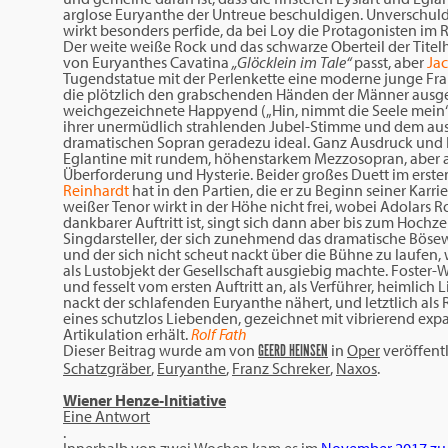
arglose Euryanthe der Untreue beschuldigen. Unverschuld
wirkt besonders perfide, da bei Loy die Protagonisten i
Der weite weiße Rock und das schwarze Oberteil der Titel
von Euryanthes Cavatina
„Glöcklein im Tale“
passt, aber
Ja
Tugendstatue mit der Perlenkette eine moderne junge Frau
die plötzlich den grabschenden Händen der Männer ausgese
weichgezeichnete Happyend („Hin, nimmt die Seele mein“) f
ihrer unermüdlich strahlenden Jubel-Stimme und dem aus
dramatischen Sopran geradezu ideal. Ganz Ausdruck und
Eglantine mit rundem, höhenstarkem Mezzosopran, aber a
Überforderung und Hysterie. Beider großes Duett im ersten 
Reinhardt
hat in den Partien, die er zu Beginn seiner Karr
weißer Tenor wirkt in der Höhe nicht frei, wobei Adolars
dankbarer Auftritt ist, singt sich dann aber bis zum Hochzeit
Singdarsteller, der sich zunehmend das dramatische Bösewi
und der sich nicht scheut nackt über die Bühne zu laufen
als Lustobjekt der Gesellschaft ausgiebig machte. Foster-W
und fesselt vom ersten Auftritt an, als Verführer, heimlich 
nackt der schlafenden Euryanthe nähert, und letztlich als 
eines schutzlos Liebenden, gezeichnet mit vibrierend exp
Artikulation erhält.
Rolf Fath
Dieser Beitrag wurde am
von
in
Oper
veröffentl
GEERD HEINSEN
Schatzgräber
,
Euryanthe
,
Franz Schreker
,
Naxos
.
Wiener Henze-Initiative
Eine Antwort
.