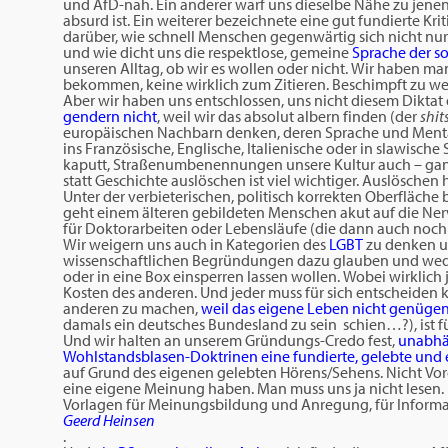
und AfD-nah. Ein anderer warf uns dieselbe Nähe zu jenen
absurd ist. Ein weiterer bezeichnete eine gut fundierte Kr
darüber, wie schnell Menschen gegenwärtig sich nicht nu
und wie dicht uns die respektlose, gemeine
Sprache der 
unseren Alltag, ob wir es wollen oder nicht. Wir haben ma
bekommen, keine wirklich zum Zitieren. Beschimpft zu werde
Aber wir haben uns entschlossen, uns nicht diesem Diktat
gendern nicht
, weil wir das absolut albern finden (der
shit
europäischen Nachbarn denken, deren Sprache und Mental
ins Französische, Englische, Italienische oder in slawisch
kaputt, Straßenumbenennungen unsere Kultur auch – ganz 
statt Geschichte auslöschen ist viel wichtiger. Auslösche
Unter der verbieterischen, politisch korrekten Oberfläche 
geht einem älteren gebildeten Menschen akut auf die Nerv
für Doktorarbeiten oder Lebensläufe (die dann auch noch 
Wir weigern uns auch in Kategorien des
LGBT
zu denken un
wissenschaftlichen Begründungen dazu glauben und wed
oder in eine Box einsperren lassen wollen. Wobei wirklich
Kosten des anderen. Und jeder muss für sich entscheiden k
anderen zu machen,
weil das eigene Leben nicht genügen
damals ein deutsches Bundesland zu sein schien…?), ist 
Und wir halten an unserem Gründungs-Credo fest,
unabhä
Wohlstandsblasen-Doktrinen eine fundierte, gelebte und e
auf Grund des eigenen gelebten Hörens/Sehens. Nicht Vo
eine eigene Meinung haben. Man muss uns ja nicht lesen. 
Vorlagen für Meinungsbildung und Anregung, für Informa
Geerd Heinsen
.