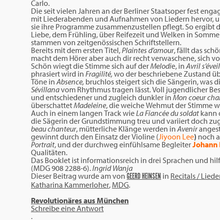
Carlo.
Die seit vielen Jahren an der Berliner Staatsoper fest enga
mit Liederabenden und Aufnahmen von Liedern hervor, und 
sie ihre Programme zusammenzustellen pflegt. So ergibt 
Liebe, dem Frühling, über Reifezeit und Welken in Sommer 
stammen von zeitgenössischen Schriftstellern.
Bereits mit dem ersten Titel,
Plaintes d’amour
, fällt das s
macht dem Hörer aber auch dir recht verwaschene, sich v
Schön wiegt die Stimme sich auf der
Melodi
e, in
Avril s’évei
phrasiert wird in
Fragilité,
wo der beschriebene Zustand übe
Töne in
Absence,
bruchlos steigert sich die Sängerin, was di
Sévillana
vom Rhythmus tragen lässt. Voll jugendlicher Be
und entschiedener und zugleich dunkler in
Mon coeur cha
überschattet
Madeleine
, die weiche Wehmut der Stimme w
Auch in einem langen Track wie
La Fiancée du soldat
kann 
die Sägerin der Grundstimmung treu und variiert doch zug
beau chanteur
, mütterliche Klänge werden in
Avenir
angest
gewinnt durch den Einsatz der Violine (
Jiyoon Lee
)
noch an
Portrait
, und der durchweg einfühlsame Begleiter
Johann 
Qualitäten.
Das Booklet ist informationsreich in drei Sprachen und hil
(MDG 908 2288-6).
Ingrid Wanja
Dieser Beitrag wurde am
von
in
Recitals / Liede
GEERD HEINSEN
Katharina Kammerloher
,
MDG
.
Revolutionäres aus München
Schreibe eine Antwort
.