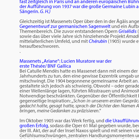
fast zeitgleich in Paris und an anderen europäischen Bühn
der Aufführung von 1937 war die große Germaine Lubin al
Sängerin.
G. H.)
.
Gleichzeitig ist Massenets Oper über den in der Ägäis an
Gegenentwurf zur germanischen Sagenwelt
und ein Aufbr
Themenbereich. Die zuvor entstandenen Opern
Grisélidis
(
sowie das über viele Jahre sich hinziehende Projekt
Amadi
mittelalterlichen Umfeld, und mit
Chérubin
(1905) wurde e
heraufbeschworen.
.
Massenets „Ariane“: Lucien Muratore war der
erste Thésée/ BNF Gallica
Bei Catulle Mendès hatte es Massenet dann mit einem der 
Jahrhunderts zu tun, den eine gewisse Exzentrik umgab u
mitschwingt. Die 1904 begonnene gemeinsame Arbeit an
gestaltete sich jedoch als schwierig. Obwohl – oder gerad
einer Wellenlänge lagen, führten Misstrauen und Animositä
Notwendige beschränkten. Gegenüber der Öffentlichkeit 
gegenseitige Inspiration:
„Schon in unserem ersten Gespräch
gedacht hatte, gesagt hatte, sprach der Dichter den Namen 
bringen, meine Gedanken zu präzisieren.“
.
Im Oktober 1905 war das Werk fertig, und
die Uraufführung
großen Erfolg
, sodass die Oper 61 Mal gegeben wurde, b
der III. Akt, der auf der Insel Naxos spielt und mit seinen 
Gefühlsumschwüngen, zentralen Handlungsmomenten un