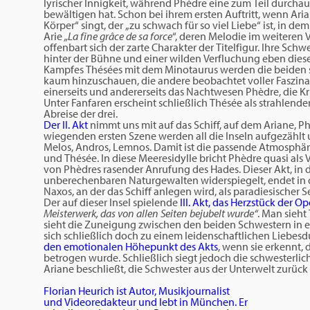
lyrischer Innigkeit, während Phèdre eine zum Teil durchau
bewältigen hat. Schon bei ihrem ersten Auftritt, wenn Ari
Körper“ singt, der „zu schwach für so viel Liebe“ ist, in d
Arie
„La fine grâce de sa force
“, deren Melodie im weiteren 
offenbart sich der zarte Charakter der Titelfigur. Ihre Sch
hinter der Bühne und einer wilden Verfluchung eben die
Kampfes Thésées mit dem Minotaurus werden die beiden s
kaum hinzuschauen, die andere beobachtet voller Faszinat
einerseits und andererseits das Nachtwesen Phèdre, die Kri
Unter Fanfaren erscheint schließlich Thésée als strahlende
Abreise der drei.
Der II. Akt
nimmt uns mit auf das Schiff, auf dem Ariane, Ph
wiegenden ersten Szene werden all die Inseln aufgezählt 
Melos, Andros, Lemnos. Damit ist die passende Atmosphär
und Thésée. In diese Meeresidylle bricht Phèdre quasi als V
von Phèdres rasender Anrufung des Hades. Dieser Akt, in 
unberechenbaren Naturgewalten widerspiegelt, endet in de
Naxos, an der das Schiff anlegen wird, als paradiesischer 
Der auf dieser Insel spielende
III. Akt, das Herzstück der Op
Meisterwerk, das von allen Seiten bejubelt wurde“
. Man sieh
sieht die Zuneigung zwischen den beiden Schwestern in e
sich schließlich doch zu einem leidenschaftlichen Liebesdu
den emotionalen Höhepunkt des Akts
, wenn sie erkennt,
betrogen wurde. Schließlich siegt jedoch die schwesterlic
Ariane beschließt, die Schwester aus der Unterwelt zurück
Florian Heurich ist Autor, Musikjournalist
und Videoredakteur und lebt in München. Er