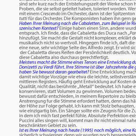
sind sehr kurz nach der Entstehungszeit der Werke schon
Proben, die sie selbst geleitet haben, toleriert worden. Wen
mit einem
Crescendo
im Orchester, dann ist der Spitzenton
tutti
für das Orchester. Die Komponisten haben ihn gern ge
Haben Ihrer Meinung nach die Cabaletten, zum Beispiel in
Ri
szenischen Kontext?
Einige haben einen Sinn, andere wurde
entsprach. Ich finde, dass die Cabaletta des Duca nach
„Par
hinzufügt. Sie macht die Gestalt nicht komplexer, erklärt 
musikalisch nicht so wertvoll. Hingegen finde ich, daft die
eine neue, sehr wichtige Seite des Alfredo zeigt. Er wird s
der Cabaletta dieses Reifen der Persönlichkeit deutlich. 
diese Cabaletta also durchaus gerechtfertigt.
Meistens macht die Stimme eines Tenors eine Entwicklung du
Donizetti zu Verdi führt. Ihre Stimme ist über Jahrzehnte die 
haben Sie bewusst daran gearbeitet?
Eine Entwicklung macht
damit wichtige Vorzüge wie etwa die leichte, selbstvers
mittleren Registers. Häufig geht Entwicklung auf Kosten d
Qualität, nicht das berühmte „Metall“ bedeutet. Ich habe 
konservieren, statt Volumen zu gewinnen. Volumen bedeu
bewusst dafür entschieden, in meinem Repertoire zu bleib
Anstrengung fur die Stimme erfordert hatten, denn das hä
der Höhe zur Folge gehabt. Ich kann mit Stolz behaupten, 
wie einzigartig bin. Ein Sänger sollte ein Zeugnis für die Z
in dem ich mich fast perfekt fühle. Absolute Perfektion exi
Puccini alles singen will, kommt man ihr nicht einmal nahe
beschränkten Gebiet zu sein.
Ist es Ihrer Meinung nach heute (1995) noch möglich, eine 
sicherlich schwieriger, denn wir wurden noch bessergeleit