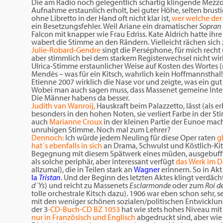
Die am Radio noch gelegentlich schartig klingende Mez
Aufnahme erstaunlich erholt, bei guter Höhe, selten bru
ohne Libretto in der Hand oft nicht klar ist,
wer welche der
ein Besetzungsfehler. Weil Ariane ein dramatischer
Sopran
Falcon mit knapper wie Frau Edriss. Kate Aldrich hatte ih
wabert die Stimme an den Rändern. Vielleicht rächen sich 
Julie-Robard-Gendre
singt die Perséphone, für mich recht
aber stimmlich bei dem starkem Registerwechsel nicht wirk
Ulrica-Stimme erstaunlicher Weise auf Kosten des Wortes (
Mendès – was für ein Kitsch, wahrlich kein Hoffmannsthal!
Etienne 2007 wirklich die Nase vor und zeigte, was ein gut
Wobei man auch sagen muss, dass Massenet gemeine Interv
Die Männer habens da besser.
Judith van Wanroij,
Hauskraft beim Palazzetto, lässt (als 
besonders in den hohen Noten, sie verliert Farbe in der S
auch
Marianne Croux
in der kleinen Partie der Eunoe macht
unruhigen Stimme. Noch mal zum Lehrer?
Dennoch:
Ich würde jedem Neuling für diese Oper raten
g
hat´s ebenfalls in sich
an Drama, Schwulst und Köstlich-Ki
Begegnung mit diesem Spätwerk eines müden, ausgebuffte
als solche periphär, aber interessant verfügt
das Werk im 
allzumal), die in Teilen stark an
Wagner
erinnern. So in Ak
la
Tristan
. Und der Beginn des letzten Aktes klingt verdäc
d´Ys
) und reicht zu Massenets
Esclarmonde
oder zum
Roi d
tolle orchestrale Kitsch dazu). 1906 war eben schon sehr, 
mit den weniger schönen sozialen/politischen Entwicklung
der 3
-CD-Buch-CD BZ 1053
hat wie stets hohes Niveau mit
nur in Französisch und Englisch
abgedruckt sind, aber wie