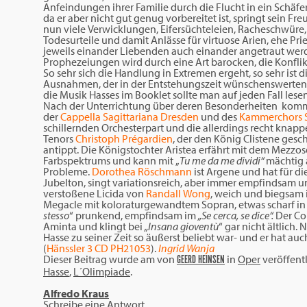
Anfeindungen ihrer Familie durch die Flucht in ein Schäfer
da er aber nicht gut genug vorbereitet ist, springt sein F
nun viele Verwicklungen, Eifersüchteleien, Racheschwür
Todesurteile und damit Anlässe für virtuose Arien, ehe Pri
jeweils einander Liebenden auch einander angetraut werde
Prophezeiungen wird durch eine Art barocken, die Konfli
So sehr sich die Handlung in Extremen ergeht, so sehr ist 
Ausnahmen, der in der Entstehungszeit wünschenswerten Ge
die Musik Hasses im Booklet sollte man auf jeden Fall lesen
Nach der Unterrichtung über deren Besonderheiten kommt
der
Cappella Sagittariana Dresden
und des
Kammerchors S
schillernden Orchesterpart und die allerdings recht knappe
Tenors
Christoph Prégardien
, der den König Clistene gesch
antippt. Die Königstochter Aristea erfährt mit dem Mezzo
Farbspektrums und kann mit „
Tu me da me dividi“
mächtig 
Probleme.
Dorothea Röschmann
ist Argene und hat für d
Jubelton, singt variationsreich, aber immer empfindsam un
verstoßene Licida von
Randall Wong
, weich und biegsam 
Megacle mit koloraturgewandtem Sopran, etwas scharf in
stesso
“ prunkend, empfindsam im
„Se cerca, se dice“.
Der Co
Aminta und klingt bei
„Insana gioventù
“ gar nicht ältlich
Hasse zu seiner Zeit so äußerst beliebt war- und er hat au
(
Hänssler 3 CD PH21053
).
Ingrid Wanja
Dieser Beitrag wurde am
von
in
Oper
veröffentl
GEERD HEINSEN
Hasse
,
L´Olimpiade
.
Alfredo Kraus
Schreibe eine Antwort