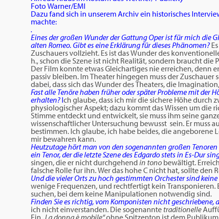
Foto Warner/EMI
Dazu fand sich in unserem Archiv ein historisches Intervi
machte:
.
Eines der großen Wunder der Gattung
Oper ist für mich die 
alten Romeo. Gibt es eine Erklärung für
dieses Phänomen?
Es
Zuschauers vollzieht. Es ist das Wunder des konventionelle
h., schon die Szene ist nicht Realität, sondern braucht d
Der Film konnte etwas Gleichartiges nie erreichen, denn er
passiv bleiben. Im Theater hingegen muss der Zuschauer se
dabei, dass sich das Wunder des Theaters, die Imagination
Fast alle Tenöre haben früher oder später
Probleme mit der Hö
erhalten?
I
ch glaube, dass ich mir die sichere Höhe durch z
physiologischer Aspekt; dazu kommt das Wissen um die rich
Stimme entdeckt und entwickelt, sie muss ihm seine ganze
wissenschaftlicher Untersuchung bewusst sein. Er muss auf
bestimmen. Ich glaube, ich habe beides, die angeborene L
mir bewahren kann.
Heutzutage hört man von den sogenannten großen Tenoren
ein Tenor, der die letzte Szene des Edgardo stets in Es-Dur sin
singen, die er nicht durchgehend
in tono
bewältigt. Erreich
falsche Rolle fur ihn. Wer das hohe C nicht hat, sollte den 
Und die vieler Orts zu hoch gestimmten Orchester sind kein
wenige Frequenzen, und rechtfertigt kein Transponieren. B
suchen, bei dem keine Manipulationen notwendig sind.
Finden Sie es richtig, vom Komponisten nicht geschriebene, 
ich nicht einverstanden. Die sogenannte
traditionelle
Auff
Ein
„La donna è mobile“
ohne Spitzenton ist dem Publikum