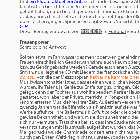
Und
ein PS. aus aktuellem Anlass.
Ich finde diese ganze Af
fanatischen Gesichter von Protestierenden, die nie in die
gehört haben, dafür beleidigende und inhumane Plakate 
… das erinnert mich sehr an die (auch meine) Tage der 68e
über Leichen gingen. Sprache erzeugt Gewalt. Vorsicht! Un
G. H.
Dieser Beitrag wurde am
von
in
Editorial
veröff
GEERD HEINSEN
Frauenpower
Schreibe eine Antwort
.
Sollten etwa im Fahrwasser des mehr oder weniger eindr
Frauen einschließlich Genderwahnsinns auch kaum oder
bzw. zu Gehör gebracht werden? Gerade erschienen Auszüg
Smyth, nun liegt eine CD mit Liedern der französischen 
d’amour
vor, die der Mezzosopran
Katharina Kammerloher
Musikwissenschaftler ist es, dass es einen weiblichen Moz
wurden, ihr Talent, ja Genie zur Entfaltung zu bringen. C
gelegt, denn der Tochter aus wohlhabendem Pariser Haus
gestattet, wohl aber der Privatunterricht in Komposition,
renomiertesten Musiklehrer ihrer Zeit. Außerdem verkehrte 
zwanzig Jahren trat sie öffentlich als Pianistin auf, sie wa
Werke aufführte, ihre Ballettmusik
Callirhoe
oder die opér
gewisse Bekanntheit, und warum sie sich zunehmend der kl
sich nur vermuten. Tatsache aber ist, dass ihre Stücke nic
Veranstaltungen mit Hausmusik aufgeführt wurden, das Bo
Mal gedruckt wurde. Chaminade konzertierte nicht nur in 
durch den Ersten Weltkrieg nicht nur unter-, sondern abg