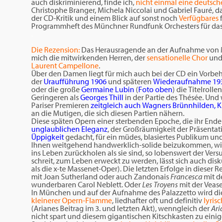
auch diskriminierend, finde ich,
nicht einmal eine deutsch
Christophe Branger, Michela Niccolai und Gabriel Fauré, d
der CD-Kritik und einem Blick auf sonst noch
Verfügbares
Programmheft des Münchner Rundfunk Orchesters für das
.
.
Die Rezension:
Das Herausragende an der Aufnahme von 
mich die mitwirkenden Herren, der
sensationelle Chor
und
Laurent Campellone
.
Über den Damen liegt für mich auch bei der CD ein Vorbeha
der
Uraufführung 1906
und späteren
Wiederaufnahme 19
oder die große
Germaine Lubin
(
Foto oben
) die Titelroll
Geringeren als
Georges Thill
in der Partie des Thésée. Und
Pariser Premieren
zeitgleich auch Wagners Brünnhilden, K
an die Mutigen, die sich diesen Partien nähern.
Diese späten Opern einer sterbenden Epoche, die ihr Ende
unglaublichen Eleganz
, der Großräumigkeit der Präsentat
Üppigkeit
gedacht, für ein müdes, blasiertes Publikum un
Ihnen weitgehend handwerklich-solide beizukommen, wird 
ins Leben zurückholen als sie sind, so lobenswert der Ver
schreit, zum Leben erweckt zu werden, lässt sich auch disku
als die x-te Massenet-Oper). Die letzten Erfolge in dieser 
mit Joan Sutherland oder auch Zandonais
Francesca
mit d
wunderbaren Carol Neblett. Oder
Les Troyens
mit der Vease
In München und auf der Aufnahme des Palazzetto wird di
kleinerer Opern-Flamme
, liedhafter oft und definitiv
lyrisc
(Arianes Beitrag im 3. und letzten Akt), wenngleich der
Ari
nicht spart und diesem gigantischen Kitschkasten zu einig