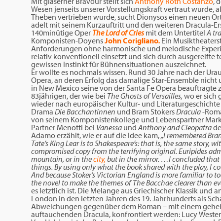
Mit gläserner Bravour stellt sich
Anthony Roth Costanzo
, 
Wesen jenseits unserer Vorstellungskraft vertraut wurde, a
Theben vertrieben wurde, sucht Dionysos einen neuen Ort
adelt mit seinem Kurzauftritt und den weiteren Dracula-E
140minütige Oper
The Lord of Cries
mit dem Untertitel
A tr
Komponisten-Doyens
John Corigliano
.
Ein Musiktheaters
Anforderungen ohne harmonische und melodische Exper
relativ konventionell einsetzt und sich durch ausgereift
gewissen Instinkt für Bühnensituationen auszeichnet.
Er wollte es nochmals wissen. Rund 30 Jahre nach der Ur
Opera, an deren Erfolg das damalige Star-Ensemble nicht 
in New Mexico seine von der Santa Fe Opera beauftragte z
83jährigen, der wie bei
The Ghosts of Versailles,
wo er sich
wieder nach europäischer Kultur- und Literaturgeschichte
Drama
Die Bacchantinnen
und Bram Stokers
Dracula
-Roma
von seinem Komponistenkollege und Lebenspartner Mark
Partner Menotti bei
Vanessa
und
Anthony and Cleopatra
de
Adamo erzählt, wie er auf die Idee kam,
„I remembered Bram
Tate’s King Lear is to Shakespeare’s: that is, the same story, 
compromised copy from the terrifying original. Euripides adm
mountain, or in the
city,
but in the mirror. …I concluded th
things. By using only what the book shared with the play, I co
And because Stoker’s Victorian England is more familiar to tod
the novel to make the themes of The Bacchae clearer than eve
es letztlich ist. Die Melange aus Griechischer Klassik und 
London in den letzten Jahren des 19. Jahrhunderts als Sch
Abweichungen gegenüber dem Roman – mit einem geheimn
auftauchenden Dracula, konfrontiert werden: Lucy Westenr