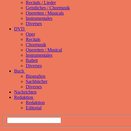
Recitals / Lieder
Geistliches / Chormusik
Operetten / Musicals
Instrumentales
Diverses
DVD
Oper
Recitals
Chormusik
Operetten / Musical
Instrumentales
Ballett
Diverses
Buch
Biografien
Sachbücher
Diverses
Nachrichten
Redaktion
Redaktion
Editorial