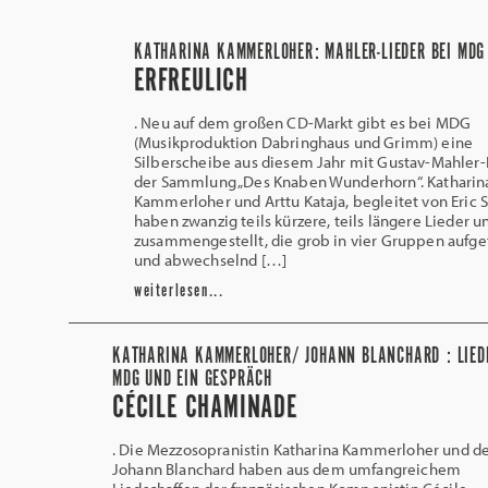
KATHARINA KAMMERLOHER: MAHLER-LIEDER BEI MDG
ERFREULICH
. Neu auf dem großen CD-Markt gibt es bei MDG
(Musikproduktion Dabringhaus und Grimm) eine
Silberscheibe aus diesem Jahr mit Gustav-Mahler-
der Sammlung „Des Knaben Wunderhorn“. Katharin
Kammerloher und Arttu Kataja, begleitet von Eric 
haben zwanzig teils kürzere, teils längere Lieder 
zusammengestellt, die grob in vier Gruppen aufget
und abwechselnd […]
weiterlesen...
KATHARINA KAMMERLOHER/ JOHANN BLANCHARD : LIEDE
MDG UND EIN GESPRÄCH
CÉCILE CHAMINADE
. Die Mezzosopranistin Katharina Kammerloher und de
Johann Blanchard haben aus dem umfangreichem