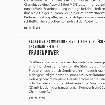
Liedschaffen der französischen Komponistin Cécile
Chaminade eine Auswahl (bei MDG) zusammengestell
nun als Welt-Ersteinspielung vorliegt. Bei drei Lieder
ihnen die Geigerin Jiyoon Lee, die erste Konzertmeist
Berliner Staatskapelle, zur Seite. Aufgenommen wurd
schließlich im stilvollen Konzertsaal der Abtei […]
weiterlesen...
KATHARINA KAMMERLOHER SINGT LIEDER VON CÉCIL
CHAMINADE BEI MDG
FRAUENPOWER
. Sollten etwa im Fahrwasser des mehr oder wenig
eindringlichen Bemühens um die Gleichberechtig
Frauen einschließlich Genderwahnsinns auch kaum
nicht gewürdigte Komponistinnen zu Wort komme
Gehör gebracht werden? Gerade erschienen Auszü
Schriften der englischen Musikerin Ethel Smyth, nu
CD mit Liedern der französischen Komponistin Céc
Chaminade […]
weiterlesen...