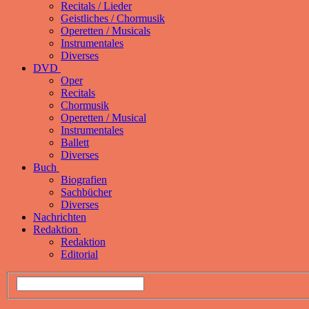
Recitals / Lieder
Geistliches / Chormusik
Operetten / Musicals
Instrumentales
Diverses
DVD
Oper
Recitals
Chormusik
Operetten / Musical
Instrumentales
Ballett
Diverses
Buch
Biografien
Sachbücher
Diverses
Nachrichten
Redaktion
Redaktion
Editorial