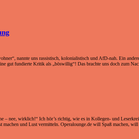
ung
ohner“, nannte uns rassistisch, kolonialistisch und AfD-nah. Ein ander
eine gut fundierte Kritik als „böswillig“! Das brachte uns doch zum N
 nee, wirklich!“ Ich hör’s richtig, wie es in Kollegen- und Leserkrei
ust machen und Lust vermitteln. Operalounge.de will Spaß machen, wil