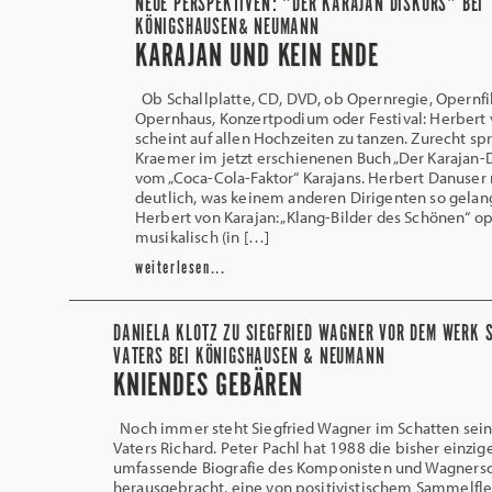
NEUE PERSPEKTIVEN: "DER KARAJAN DISKURS" BEI
KÖNIGSHAUSEN& NEUMANN
KARAJAN UND KEIN ENDE
Ob Schallplatte, CD, DVD, ob Opernregie, Opernfi
Opernhaus, Konzertpodium oder Festival: Herbert 
scheint auf allen Hochzeiten zu tanzen. Zurecht spr
Kraemer im jetzt erschienenen Buch „Der Karajan-D
vom „Coca-Cola-Faktor“ Karajans. Herbert Danuser
deutlich, was keinem anderen Dirigenten so gelan
Herbert von Karajan: „Klang-Bilder des Schönen“ op
musikalisch (in […]
weiterlesen...
DANIELA KLOTZ ZU SIEGFRIED WAGNER VOR DEM WERK 
VATERS BEI KÖNIGSHAUSEN & NEUMANN
KNIENDES GEBÄREN
Noch immer steht Siegfried Wagner im Schatten sei
Vaters Richard. Peter Pachl hat 1988 die bisher einzig
umfassende Biografie des Komponisten und Wagners
herausgebracht, eine von positivistischem Sammelfle