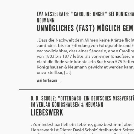
EVA NESSELRATH: "CAROLINE UNGER" BEI KÖNIGSH
NEUMANN
UNMÖGLICHES (FAST) MÖGLICH GEM
. Dass die Nachwelt dem Mimen keine Kränze flicht
zumindest bis zur Erfindung von Fotographie und 
nachvollziehbar, dass einer Sängerin, eben Carolin
von 1803 bis 1877 lebte, als von einer Tonaufzeic
nicht die Rede sein konnte, ein Buch von 575 Seite
Königshausen & Neumann gewidmet werden kann,
unvorstellbar, […]
weiterlesen...
D. D. SCHOLZ: "OFFENBACH- EIN DEUTSCHES MISSVERS
IM VERLAG KÖNIGSHAUSEN & NEUMANN
LIEBESWERK
. Zumindest partiell ein Lebens-, ganz bestimmt aber
Liebeswerk ist Dieter David Scholz`dreihundert Seite