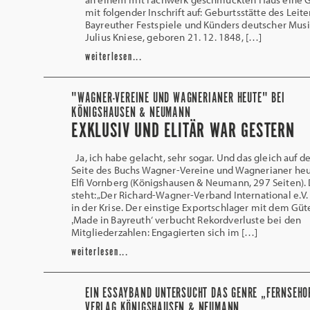
mit folgender Inschrift auf: Geburtsstätte des Leite
Bayreuther Festspiele und Künders deutscher Musi
Julius Kniese, geboren 21. 12. 1848, […]
weiterlesen...
"WAGNER-VEREINE UND WAGNERIANER HEUTE" BEI
KÖNIGSHAUSEN & NEUMANN
EXKLUSIV UND ELITÄR WAR GESTERN
Ja, ich habe gelacht, sehr sogar. Und das gleich auf d
Seite des Buchs Wagner-Vereine und Wagnerianer he
Elfi Vornberg (Königshausen & Neumann, 297 Seiten).
steht: „Der Richard-Wagner-Verband International e.V.
in der Krise. Der einstige Exportschlager mit dem Güt
‚Made in Bayreuth‘ verbucht Rekordverluste bei den
Mitgliederzahlen: Engagierten sich im […]
weiterlesen...
EIN ESSAYBAND UNTERSUCHT DAS GENRE „FERNSEHO
VERLAG KÖNIGSHAUSEN & NEUMANN