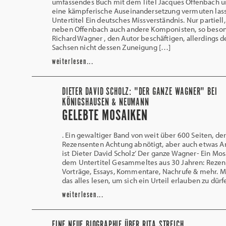
umfassendes Buch mit dem Titel Jacques Offenbach 
eine kämpferische Auseinandersetzung vermuten la
Untertitel Ein deutsches Missverständnis. Nur partiell,
neben Offenbach auch andere Komponisten, so beso
Richard Wagner , den Autor beschäftigen, allerdings 
Sachsen nicht dessen Zuneigung […]
weiterlesen...
DIETER DAVID SCHOLZ: "DER GANZE WAGNER" BEI
KÖNIGSHAUSEN & NEUMANN
GELEBTE MOSAIKEN
. Ein gewaltiger Band von weit über 600 Seiten, d
Rezensenten Achtung abnötigt, aber auch etwas An
ist Dieter David Scholz‘ Der ganze Wagner- Ein Mos
dem Untertitel Gesammeltes aus 30 Jahren: Rezen
Vorträge, Essays, Kommentare, Nachrufe & mehr. 
das alles lesen, um sich ein Urteil erlauben zu dürf
weiterlesen...
EINE NEUE BIOGRAPHIE ÜBER RITA STREICH