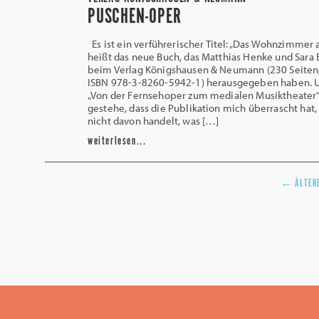
PUSCHEN-OPER
Es ist ein verführerischer Titel: „Das Wohnzimmer a
heißt das neue Buch, das Matthias Henke und Sara
beim Verlag Königshausen & Neumann (230 Seiten,
ISBN 978-3-8260-5942-1) herausgegeben haben. Un
„Von der Fernsehoper zum medialen Musiktheater“.
gestehe, dass die Publikation mich überrascht hat, 
nicht davon handelt, was […]
weiterlesen...
←
ÄLTERE