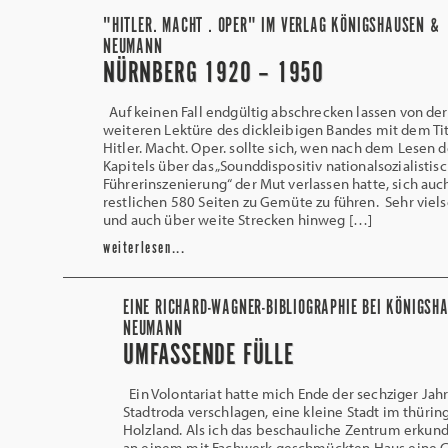
"HITLER. MACHT . OPER" IM VERLAG KÖNIGSHAUSEN &
NEUMANN
NÜRNBERG 1920 – 1950
Auf keinen Fall endgültig abschrecken lassen von der
weiteren Lektüre des dickleibigen Bandes mit dem Ti
Hitler. Macht. Oper. sollte sich, wen nach dem Lesen 
Kapitels über das „Sounddispositiv nationalsozialistis
Führerinszenierung“ der Mut verlassen hatte, sich auc
restlichen 580 Seiten zu Gemüte zu führen. Sehr viels
und auch über weite Strecken hinweg […]
weiterlesen...
EINE RICHARD-WAGNER-BIBLIOGRAPHIE BEI KÖNIGSH
NEUMANN
UMFASSENDE FÜLLE
Ein Volontariat hatte mich Ende der sechziger Jah
Stadtroda verschlagen, eine kleine Stadt im thürin
Holzland. Als ich das beschauliche Zentrum erkunde
an einem mit Fachwerk geschmückten Haus eine 