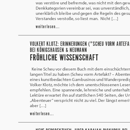
was verstöre und befremde, was nicht mit den ge
Denkkategorien vereinbar sei, was unverständlich,
unerklärlich bleibe und gegen die Regeln des ges
Verstandes verstoße, so liest man. Nicht […]
weiterlesen...
VOLKERT KLOTZ: ERINNERUNGEN ("SCHEU VORM ARTEF
BEI KÖNIGSHAUSEN & NEUMANN
FRÖHLICHE WISSENSCHAFT
Keine Scheu vor diesem Buch mit dem einschüchter
langen Titel zu haben (Scheu vorm Artefakt? – Abente
eines kunstbedachten Gambusinos und Wanderpredig
Volker Klotz, möchte ich dem unentschlossenen Lese
empfehlen. Eine spannende, lehrreiche und unterhal
Lektüre erwartet ihn auf stattlichen 540 Seiten, der Un
„Abenteuer“ verspricht nicht zu viel. Der längst emerit
aber […]
weiterlesen...