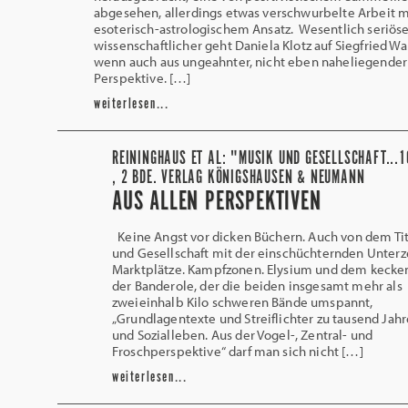
abgesehen, allerd­ings etwas verschwurbelte Arbeit m
esoterisch-astrologischem Ansatz. Wesentlich seriöse
wissenschaftlicher geht Daniela Klotz auf Siegfried Wa
wenn auch aus ungeahnter, nicht eben naheliegender
Perspektive. […]
weiterlesen...
REININGHAUS ET AL: "MUSIK UND GESELLSCHAFT...1
, 2 BDE. VERLAG KÖNIGSHAUSEN & NEUMANN
AUS ALLEN PERSPEKTIVEN
Keine Angst vor dicken Büchern. Auch von dem Ti
und Gesellschaft mit der einschüchternden Unterz
Marktplätze. Kampfzonen. Elysium und dem kecken
der Banderole, der die beiden insgesamt mehr als
zweieinhalb Kilo schweren Bände umspannt,
„Grundlagentexte und Streiflichter zu tausend Jah
und Sozialleben. Aus der Vogel-, Zentral- und
Froschperspektive“ darf man sich nicht […]
weiterlesen...