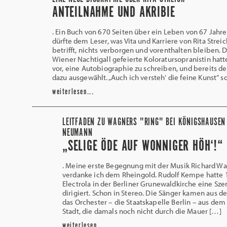
ANTEILNAHME UND AKRIBIE
. Ein Buch von 670 Seiten über ein Leben von 67 Jahre
dürfte dem Leser, was Vita und Karriere von Rita Streic
betrifft, nichts verborgen und vorenthalten bleiben. D
Wiener Nachtigall gefeierte Koloratursopranistin hatt
vor, eine Autobiographie zu schreiben, und bereits de
dazu ausgewählt. „Auch ich versteh‘ die feine Kunst“ so
weiterlesen...
LEITFADEN ZU WAGNERS "RING" BEI KÖNIGSHAUSEN
NEUMANN
„SELIGE ÖDE AUF WONNIGER HÖH‘!“
. Meine erste Begegnung mit der Musik Richard W
verdanke ich dem Rheingold. Rudolf Kempe hatte 1
Electrola in der Berliner Grunewaldkirche eine Sz
dirigiert. Schon in Stereo. Die Sänger kamen aus 
das Orchester – die Staatskapelle Berlin – aus dem
Stadt, die damals noch nicht durch die Mauer […]
weiterlesen...