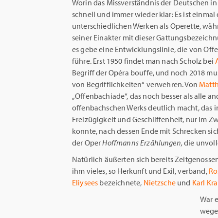
Worin das Missverständnis der Deutschen in
schnell und immer wieder klar: Es ist einma
unterschiedlichen Werken als Operette, wäh
seiner Einakter mit dieser Gattungsbezeich
es gebe eine Entwicklungslinie, die von Off
führe. Erst 1950 findet man nach Scholz bei
Begriff der Opéra bouffe, und noch 2018 mu
von Begrifflichkeiten“ verwehren. Von
Matth
„Offenbachiade“, das noch besser als alle an
offenbachschen Werks deutlich macht, das in d
Freizügigkeit und Geschliffenheit, nur im Z
konnte, nach dessen Ende mit Schrecken sic
der Oper
Hoffmanns Erzählungen,
die unvoll
Natürlich äußerten sich bereits Zeitgenosse
ihm vieles, so Herkunft und Exil, verband,
Ro
Eliysees
bezeichnete,
Nietzsche
und
Karl Kr
War e
wege