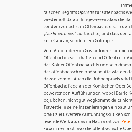
immer
falschen Begriffs
Operette
für Offenbachs We
wiederholt darauf hingewiesen, dass die Barc
sondern zunächst in Offenbachs erst in den l
„
Die Rheinnixen
“ auftauchte, und dass der ra
kein Cancan, sondern ein Galopp ist.
Vom Autor oder von Gastautoren stammen in
Offenbachgesellschaften und Offenbach-Au
das Kölner Offenbacharchiv und sein dramat
der offenbachschen opéra bouffe wie der de
davon kommt. Auch die Bühnenpraxis wird i
Offenbachpflege an der Komischen Oper Berl
bewertenden Aufführungen, wobei Barrie K
bejubelten, nicht gut wegkommt, da er nicht
Travestie in seine Inszenierungen einbaut u
praktiziert. Weitere Aufführungskritiken sc
lesende Werk ab, das im Nachwort von
Pete
zusammenfasst, was die offenbachsche Opéra