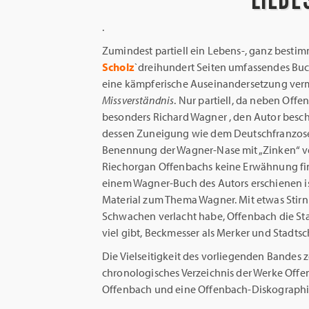
.
Zumindest partiell ein Lebens-, ganz bestim
Scholz
`dreihundert Seiten umfassendes Buc
eine kämpferische Auseinandersetzung ver
Missverständnis
. Nur partiell, da neben Of
besonders Richard Wagner , den Autor besch
dessen Zuneigung wie dem Deutschfranzosen 
Benennung der Wagner-Nase mit „Zinken“ ver
Riechorgan Offenbachs keine Erwähnung finde
einem Wagner-Buch des Autors erschienen ist
Material zum Thema Wagner. Mit etwas Stirn
Schwachen verlacht habe, Offenbach die Sta
viel gibt, Beckmesser als Merker und Stadtsc
Die Vielseitigkeit des vorliegenden Bandes ze
chronologisches Verzeichnis der Werke Offe
Offenbach und eine Offenbach-Diskographie