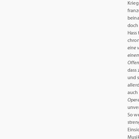
Krieg
franz
beina
doch 
Hass 
chron
eine 
einem
Offen
dass 
und s
aller
auch 
Opere
unver
So we
stren
Einsi
Musik