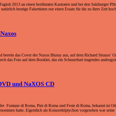
o Fagioli 2013 an einen berühmten Kastraten und bei den Salzburger Pfi
atürlich heutige Falsettisten nur einen Ersatz für die zu ihrer Zeit ho
 Naxos
nd bereits das Cover der Naxos Bluray aus, auf dem Richard Strauss‘ 
 durch das Foto auf dem Booklet, das ein Schnurrbart tragendes andr
c DVD und NaXOS CD
ilder Fontane di Roma, Pini di Roma und Feste di Roma, bekannt ist Ott
enommen hatte. Eigentlich als Konzerttriptychon vorgesehen war seine