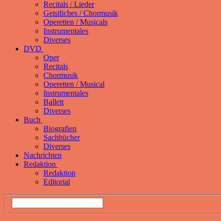
Recitals / Lieder
Geistliches / Chormusik
Operetten / Musicals
Instrumentales
Diverses
DVD
Oper
Recitals
Chormusik
Operetten / Musical
Instrumentales
Ballett
Diverses
Buch
Biografien
Sachbücher
Diverses
Nachrichten
Redaktion
Redaktion
Editorial