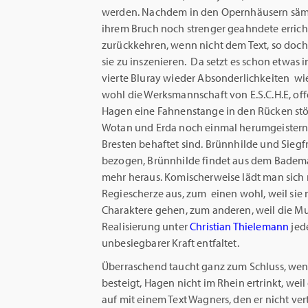
werden. Nachdem in den Opernhäusern sämt
ihrem Bruch noch strenger geahndete erric
zurückkehren, wenn nicht dem Text, so doch
sie zu inszenieren. Da setzt es schon etwas
vierte Bluray wieder Absonderlichkeiten wi
wohl die Werksmannschaft von E.S.C.H.E, off
Hagen eine Fahnenstange in den Rücken stößt
Wotan und Erda noch einmal herumgeistern u
Bresten behaftet sind. Brünnhilde und Sie
bezogen, Brünnhilde findet aus dem Badema
mehr heraus. Komischerweise lädt man sich 
Regiescherze aus, zum einen wohl, weil sie
Charaktere gehen, zum anderen, weil die Musi
Realisierung unter
Christian Thielemann
jede
unbesiegbarer Kraft entfaltet.
Überraschend taucht ganz zum Schluss, wen
besteigt, Hagen nicht im Rhein ertrinkt, weil
auf mit einem Text Wagners, den er nicht ver