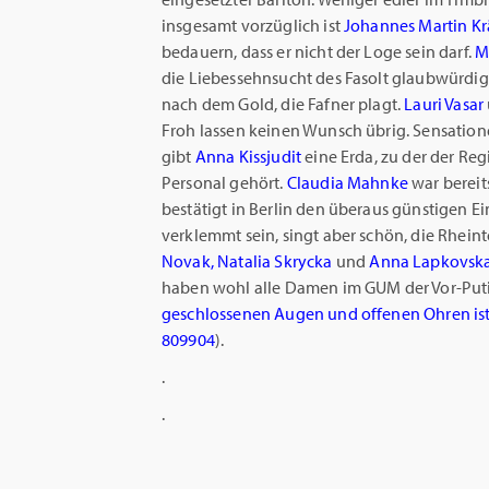
insgesamt vorzüglich ist
Johannes Martin Kr
bedauern, dass er nicht der Loge sein darf.
M
die Liebessehnsucht des Fasolt glaubwürdig
nach dem Gold, die Fafner plagt.
Lauri Vasar
Froh lassen keinen Wunsch übrig. Sensation
gibt
Anna Kissjudit
eine Erda, zu der der Reg
Personal gehört.
Claudia Mahnke
war bereits
bestätigt in Berlin den überaus günstigen E
verklemmt sein, singt aber schön, die Rhei
Novak, Natalia
Skrycka
und
Anna Lapkovsk
haben wohl alle Damen im GUM der Vor-Puti
geschlossenen Augen und offenen Ohren ist
809904
).
.
.