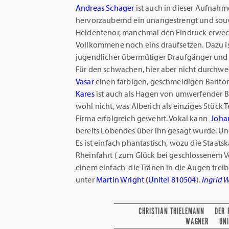
Andreas Schager
ist auch in dieser Aufnah
hervorzaubernd ein unangestrengt und souv
Heldentenor, manchmal den Eindruck erweck
Vollkommene noch eins draufsetzen. Dazu i
jugendlicher übermütiger Draufgänger und d
Für den schwachen, hier aber nicht durchw
Vasar
einen farbigen, geschmeidigen Barito
Kares
ist auch als Hagen von umwerfender Ba
wohl nicht, was Alberich als einziges Stück T
Firma erfolgreich gewehrt. Vokal kann
Joha
bereits Lobendes über ihn gesagt wurde. U
Es ist einfach phantastisch, wozu die Staatska
Rheinfahrt ( zum Glück bei geschlossenem 
einem einfach die Tränen in die Augen trei
unter
Martin
Wright
(
Unitel 810504
).
Ingrid 
CHRISTIAN THIELEMANN
DER 
WAGNER
UN