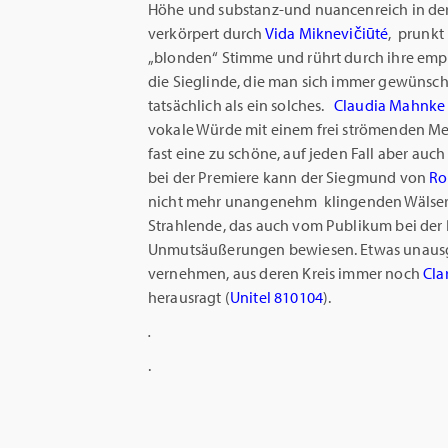
Höhe und substanz-und nuancenreich in der 
verkörpert durch
Vida Miknevičiūté
, prunkt
„blonden“ Stimme und rührt durch ihre empf
die Sieglinde, die man sich immer gewünsch
tatsächlich als ein solches.
Claudia Mahnke
vokale Würde mit einem frei strömenden M
fast eine zu schöne, auf jeden Fall aber auc
bei der Premiere kann der Siegmund von
Ro
nicht mehr unangenehm klingenden Wälseru
Strahlende, das auch vom Publikum bei der 
Unmutsäußerungen bewiesen. Etwas unausge
vernehmen, aus deren Kreis immer noch
Cla
herausragt (
Unitel 810104
).
.
.