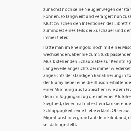
zunächst noch seine Neugier wegen der stä
können, so langweilt und verärgert nun zusä
Kluft zwischen den Intentionen des Libret
zumindest eines Teils der Zuschauer und der
immer tiefer.
Hatte man im Rheingold noch mit einer Mis
wechselnden, aber nie zum Stück passenden, 
Musik stehenden Schauplätze zur Kenntnis
Langeweile angesichts der immer wiederkehr
angesichts der ständigen Banalisierung in t
der Bluray lieber eine die Illusion erhaltend
einer Mischung aus Läppischem wie dem Erwe
dem im Jogginganzug die mit einer Alufol
Siegfried, der er mal mit extrem karikierend
Schlappsigkeit seine Liebe erklärt. Ob er a
Migrationshintergrund auf dem Filmband, das 
sei dahingestellt.