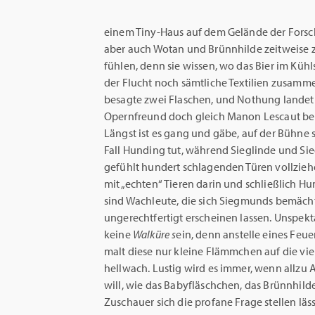
einem Tiny-Haus auf dem Gelände der Forsch
aber auch Wotan und Brünnhilde zeitweise z
fühlen, denn sie wissen, wo das Bier im Kühls
der Flucht noch sämtliche Textilien zusamm
besagte zwei Flaschen, und Nothung landet i
Opernfreund doch gleich Manon Lescaut be
Längst ist es gang und gäbe, auf der Bühne 
Fall Hunding tut, während Sieglinde und Si
gefühlt hundert schlagenden Türen vollzieh
mit „echten“ Tieren darin und schließlich H
sind Wachleute, die sich Siegmunds bemächt
ungerechtfertigt erscheinen lassen. Unspekt
keine
Walküre s
ein, denn anstelle eines Feue
malt diese nur kleine Flämmchen auf die vie
hellwach. Lustig wird es immer, wenn allzu
will, wie das Babyfläschchen, das Brünnhil
Zuschauer sich die profane Frage stellen läss