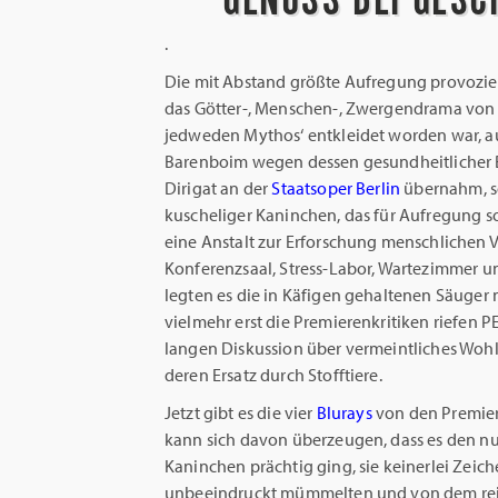
.
Die mit Abstand größte Aufregung provozie
das Götter-, Menschen-, Zwergendrama vo
jedweden Mythos‘ entkleidet worden war, auc
Barenboim wegen dessen gesundheitlicher
Dirigat an der
Staatsoper Berlin
übernahm, s
kuscheliger Kaninchen, das für Aufregung 
eine Anstalt zur Erforschung menschlichen V
Konferenzsaal, Stress-Labor, Wartezimmer u
legten es die in Käfigen gehaltenen Säuger 
vielmehr erst die Premierenkritiken riefen P
langen Diskussion über vermeintliches Wohl
deren Ersatz durch Stofftiere.
Jetzt gibt es die vier
Blurays
von den Premie
kann sich davon überzeugen, dass es den 
Kaninchen prächtig ging, sie keinerlei Zeich
unbeeindruckt mümmelten und von dem rei