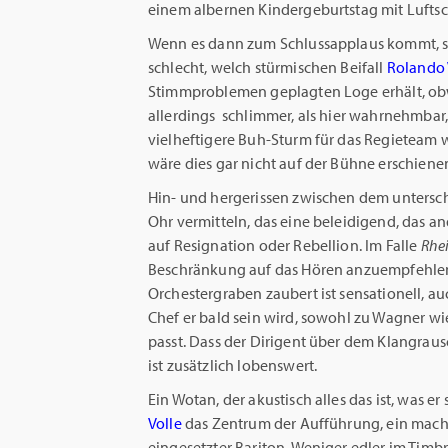
einem albernen Kindergeburtstag mit Lufts
Wenn es dann zum Schlussapplaus kommt, sta
schlecht, welch stürmischen Beifall
Rolando 
Stimmproblemen geplagten Loge erhält, ob
allerdings schlimmer, als hier wahrnehmbar
vielheftigere Buh-Sturm für das Regieteam w
wäre dies gar nicht auf der Bühne erschiene
Hin- und hergerissen zwischen dem untersc
Ohr vermitteln, das eine beleidigend, das a
auf Resignation oder Rebellion. Im Falle
Rhe
Beschränkung auf das Hören anzuempfehle
Orchestergraben zaubert ist sensationell, au
Chef er bald sein wird, sowohl zu Wagner w
passt. Dass der Dirigent über dem Klangrausc
ist zusätzlich lobenswert.
Ein Wotan, der akustisch alles das ist, was er 
Volle
das Zentrum der Aufführung, ein machtv
eingesetzter Bariton. Weniger edler im Timb