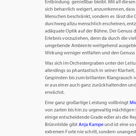
Entbindung genießbar bleibt. Mit all diesen 
sich beharrlich weigert, anzuerkennen, dass 
Menschen beschränkt, sondern es lässt die G
durchweg allzu menschlich erscheinen, entz
adäquate Optik auf der Bühne. Der Genuss de
Erlebnis vorzuziehen, denn da durch die vi
umgebende Ambiente weitgehend ausgeblend
Wirkung weniger entfalten und den Genuss d
Was sich im Orchestergraben unter der Lei
allerdings so phantastisch in seiner Klarhei
Gespinsten bis zum brillanten Klangrausch r
er aus einer auch ganz zurückhaltenden u
erwächst.
Eine ganz großartige Leistung vollbringt
Mic
von zarten bis hin zu urgewaltig mächtigen 
einige entscheidende Grade edler als die Reg
Brünnhilde gibt
Anja Kampe
und ist eine so
extremen Forte nie schrill, sondern unanges