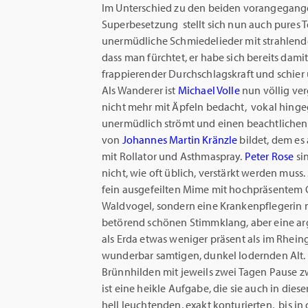
Im Unterschied zu den beiden vorangegangen
Superbesetzung stellt sich nun auch pures 
unermüdliche Schmiedelieder mit strahlende
dass man fürchtet, er habe sich bereits dam
frappierender Durchschlagskraft und schi
Als Wanderer ist
Michael Volle
nun völlig ver
nicht mehr mit Äpfeln bedacht, vokal hinge
unermüdlich strömt und einen beachtlichen
von
Johannes Martin Kränzle
bildet, dem es 
mit Rollator und Asthmaspray.
Peter Rose
si
nicht, wie oft üblich, verstärkt werden muss.
fein ausgefeilten Mime mit hochpräsentem 
Waldvogel, sondern eine Krankenpflegerin m
betörend schönen Stimmklang, aber eine ar
als Erda etwas weniger präsent als im Rhein
wunderbar samtigen, dunkel lodernden Alt.
Brünnhilden mit jeweils zwei Tagen Pause z
ist eine heikle Aufgabe, die sie auch in di
hell leuchtenden, exakt konturierten, bis i