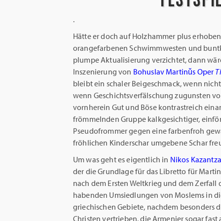
.
Hätte er doch auf Holzhammer plus erhoben
orangefarbenen Schwimmwesten und buntkar
plumpe Aktualisierung verzichtet, dann wä
Inszenierung von
Bohuslav Martinǔs Oper
T
bleibt ein schaler Beigeschmack, wenn nicht
wenn Geschichtsverfälschung zugunsten vo
vornherein Gut und Böse kontrastreich eina
frömmelnden Gruppe kalkgesichtiger, einför
Pseudofrommer gegen eine farbenfroh gew
fröhlichen Kinderschar umgebene Schar fre
Um was geht es eigentlich in
Nikos Kazantza
der die Grundlage für das Libretto für Martin
nach dem Ersten Weltkrieg und dem Zerfall
habenden Umsiedlungen von Moslems in die 
griechischen Gebiete, nachdem besonders die
Christen vertrieben, die Armenier sogar fast