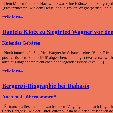
Dem Mimen flicht die Nachwelt zwar keine Kränze, dem Sänger jedoch
„Provinztheater“ wie dem Dessauer alle großen Wagnerpartien und die
weiterlesen...
Daniela Klotz zu Siegfried Wagner vor d
Kniendes Gebären
Noch immer steht Siegfried Wagner im Schatten seines Vaters Richar
positivistischem Sammelfleiß abgesehen, allerd­ings etwas verschwurb
auch aus ungeahnter, nicht eben naheliegender Perspektive. […]
weiterlesen...
Bergonzi-Biographie bei Diabasis
Auch mal „übernommen“
É strano- da liest man mit wachsendem Vergnügen ein nach langer Irr
Carlo Bergonzi, wie der Autor Vittorio Testa bekundet, tatsächlich 