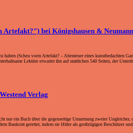
m Artefakt?") bei Königshausen & Neuman
zu haben (Scheu vorm Artefakt? – Abenteuer eines kunstbedachten Ga
haltsame Lektüre erwartet ihn auf stattlichen 540 Seiten, der Untertite
 Westend Verlag
t nur ein Buch über die gegenseitige Umarmung zweier Ungleicher, di
dem Bankrott gerettet, indem sie Hitler als großzügigen Beschützer und