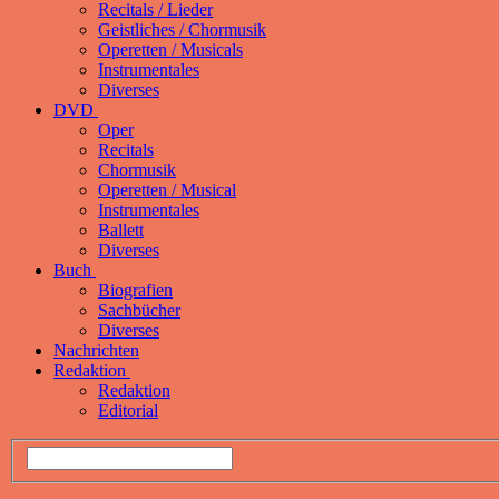
Recitals / Lieder
Geistliches / Chormusik
Operetten / Musicals
Instrumentales
Diverses
DVD
Oper
Recitals
Chormusik
Operetten / Musical
Instrumentales
Ballett
Diverses
Buch
Biografien
Sachbücher
Diverses
Nachrichten
Redaktion
Redaktion
Editorial