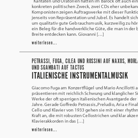
Kantaten und Oratorien hatten im Barock oft auch ei
konkreten politischen Zweck, zwei CDs eher unbekan
Komponisten zeigen Auftragswerke mit dieser Funkti
jenseits von Repräsentation und Jubel. Es handelt sic
um qualitativ gute Gebrauchsmusik, kurzweilig zu hö
ein Beleg für die handwerkliche Güte, die man in der
Breite entdecken kann. Giovanni […]
weiterlesen...
PETRASSI, FUGA, CILEA UND ROSSINI AUF NAXOS, MORL
UND SGAMBATI AUF TACTUS
ITALIENISCHE INSTRUMENTALMUSIK
Giacomo Fuga am Konzertflügel und Mario Ancillotti 
präsentieren mit reichlich Schwung und klanglicher S
Werke der oft sperrigen italienischen Avantgarde der
Jahre. Gerade Goffredo Petrassis „Preludio, Aria e Final
Cello und Klavier von 1933 gehen sie mit einer rhyt
Kraft an, die mit robusten Cellostrichen und klar akze
Klavierakkorden in das […]
weiterlesen...