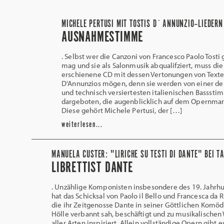
MICHELE PERTUSI MIT TOSTIS D`ANNUNZIO--LIEDERN
AUSNAHMESTIMME
. Selbst wer die Canzoni von Francesco Paolo Tosti 
mag und sie als Salonmusik abqualifziert, muss die
erschienene CD mit dessen Vertonungen von Texte
D’Annunzios mögen, denn sie werden von einer de
und technisch versiertesten italienischen Bassst
dargeboten, die augenblicklich auf dem Opernmark
Diese gehört Michele Pertusi, der […]
weiterlesen...
MANUELA CUSTER: "LIRICHE SU TESTI DI DANTE" BEI T
LIBRETTIST DANTE
. Unzählige Komponisten insbesondere des 19. Jahrh
hat das Schicksal von Paolo il Bello und Francesca da R
die ihr Zeitgenosse Dante in seiner Göttlichen Komödi
Hölle verbannt sah, beschäftigt und zu musikalische
aller Arten inspiriert. Allein vollständige Opern gibt e