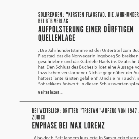
SOLBREKKEN: "KIRSTEN FLAGSTAD. DIE JAHRHUNDE
BEI BTB VERLAG
AUFPOLSTERUNG EINER DÜRFTIGEN
QUELLENLAGE
. Die Jahrhundertstimme ist der Untertitel zum Buc
Flagstad, das die Norwegerin Ingeborg Solbrekken
geschrieben und das Gabriele Haefs ins Deutsche 
hat. Den Schluss des Buches bildet eine Aussage v
inzwischen verstorbener Nichte gegenüber der Aut
hättest Tante Kirsten gefallen!“ „Und sie mir auch“, i
Sobrekkens Antwort. In diesen Schlussworten spie
weiterlesen...
BEI WEITBLICK: DRITTER "TRISTAN"-AUFZUG VON 1947
ZÜRICH
EMPHASE BEI MAX LORENZ
Also doch! Seit langem kursierte in Sammlerkreisen 