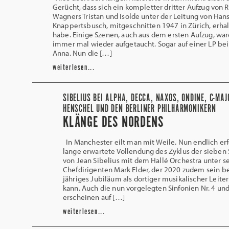
Gerücht, dass sich ein kompletter dritter Aufzug von 
Wagners Tristan und Isolde unter der Leitung von Han
Knappertsbusch, mitgeschnitten 1947 in Zürich, erha
habe. Einige Szenen, auch aus dem ersten Aufzug, wa
immer mal wieder aufgetaucht. Sogar auf einer LP be
Anna. Nun die […]
weiterlesen...
SIBELIUS BEI ALPHA, DECCA, NAXOS, ONDINE, C-MAJ
HENSCHEL UND DEN BERLINER PHILHARMONIKERN
KLÄNGE DES NORDENS
In Manchester eilt man mit Weile. Nun endlich erf
lange erwartete Vollendung des Zyklus der sieben 
von Jean Sibelius mit dem Hallé Orchestra unter 
Chefdirigenten Mark Elder, der 2020 zudem sein be
jähriges Jubiläum als dortiger musikalischer Leiter
kann. Auch die nun vorgelegten Sinfonien Nr. 4 und
erscheinen auf […]
weiterlesen...