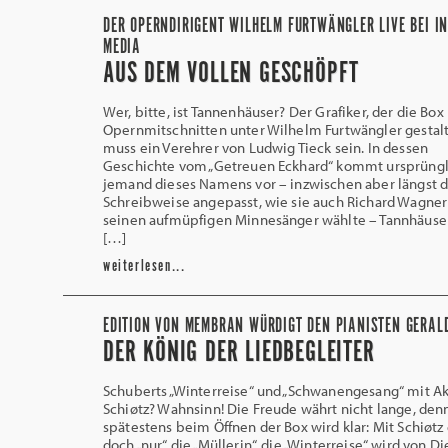
DER OPERNDIRIGENT WILHELM FURTWÄNGLER LIVE BEI I
MEDIA
AUS DEM VOLLEN GESCHÖPFT
Wer, bitte, ist Tannenhäuser? Der Grafiker, der die Box
Opernmitschnitten unter Wilhelm Furtwängler gestalt
muss ein Verehrer von Ludwig Tieck sein. In dessen
Geschichte vom „Getreuen Eckhard“ kommt ursprüngl
jemand dieses Namens vor – inzwischen aber längst d
Schreibweise angepasst, wie sie auch Richard Wagner 
seinen aufmüpfigen Minnesänger wählte – Tannhäuser
[…]
weiterlesen...
EDITION VON MEMBRAN WÜRDIGT DEN PIANISTEN GERAL
DER KÖNIG DER LIEDBEGLEITER
Schuberts „Winterreise“ und „Schwanengesang“ mit Ak
Schiøtz? Wahnsinn! Die Freude währt nicht lange, den
spätestens beim Öffnen der Box wird klar: Mit Schiøtz 
doch „nur“ die „Müllerin“, die „Winterreise“ wird von Di