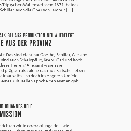
es Triptychon Wallenstein von 1871, beides
 Schiller, auch die Oper von Jaromir […]
SIK BEI ARS PRODUKTION NEU AUFGELEGT
NE AUS DER PROVINZ
k: Das sind nicht nur Goethe, Schiller, Wieland
 sind auch Scheinpflug, Krebs, Carl und Koch.
d diese Herren? Allesamt waren sie
d prägten als solche das musikalische Leben,
Weimar selbst, so doch im engeren Umfeld
ie einer kulturellen Epoche den Namen gab. […]
D JOHANNES HELD
MISSION
ichten wir in operalolunge.de – wie
vorgibt – über Stimmen und Opern und