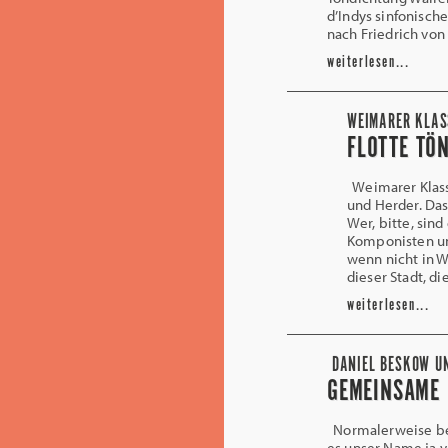
d’Indys sinfonisch
nach Friedrich von
weiterlesen...
WEIMARER KLAS
FLOTTE TÖ
Weimarer Klassi
und Herder. Das
Wer, bitte, sin
Komponisten un
wenn nicht in 
dieser Stadt, d
weiterlesen...
DANIEL BESKOW UN
GEMEINSAME 
Normalerweise ber
es unser Name ja 