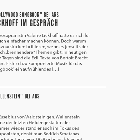
HOLLYWOOD SONGBOOK" BEI ARS
ICKHOFF IM GESPRÄCH
osopranistin Valerie Eickhoff hätte es sich für
uch einfacher machen können. Doch warum
vourstücken brillieren, wenn es jenseits der
ch „brennendere“ Themen gibt. In heutigen
 Tagen sind die Exil-Texte von Bertolt Brecht
ns Eisler dazu komponierte Musik für das
gbook“ ein aufwühlendes […]
LLENSTEIN" BEI ARS
usebius von Waldstein gen. Wallenstein
ne der letzten Heldengestalten der
mmer wieder stand er auch im Fokus des
mponisten, denkt man Bedřich Smetanas
nsteins Lager von 1859 oder auch Vincent