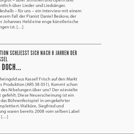
tlich über Lieder und Liedsänger.
eshalb – für uns – ein Interview mit einem
iesem Fall der Pianist Daniel Beskow, der
r Johannes Held eine enge künstlerische
gen ist. […]
TION SCHLIESST SICH NACH 8 JAHREN DER „
SEL
R DOCH…
Rheingold aus Kassel! Frisch auf den Markt
rs Produktion (ARS 38 051). Kommt schon
 des Nibelungen über uns? Der wievielte
t gefehlt. Diese Neuerscheinung ist ein
 das Bühnenfestspiel in umgekehrter
plettiert. Walküre, Siegfried und
g waren bereits 2008 vom selben Label
 […]