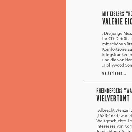
MIT EISLERS "
VALERIE E
. Die junge Mezz
ihr CD-Debüt a
mit schönen Bra
Komfortzone au
kriegstrunkenen
und die von Han
„Hollywood Son
weiterlesen...
RHEINBERGERS "WA
VIELVERTONT
Albrecht Wenzel E
(1583-1634) war ei
Weltgeschichte. I
Interesses von Ko
Tondichtung Walle