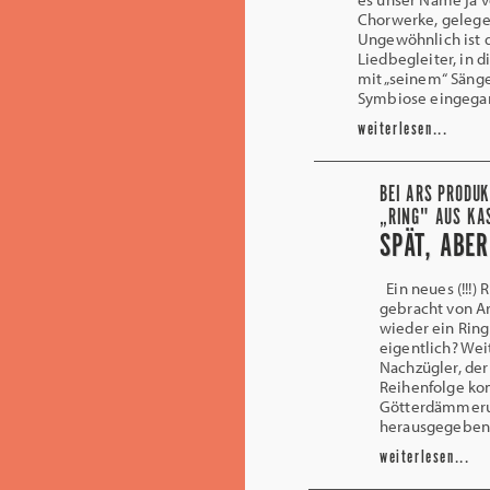
Chorwerke, gelegen
Ungewöhnlich ist d
Liedbegleiter, in d
mit „seinem“ Sänge
Symbiose eingegan
weiterlesen...
BEI ARS PRODUK
RING" AUS KAS
SPÄT, ABE
Ein neues (!!!) 
gebracht von A
wieder ein Ring
eigentlich? Wei
Nachzügler, der
Reihenfolge kom
Götterdämmerun
herausgegeben
weiterlesen...