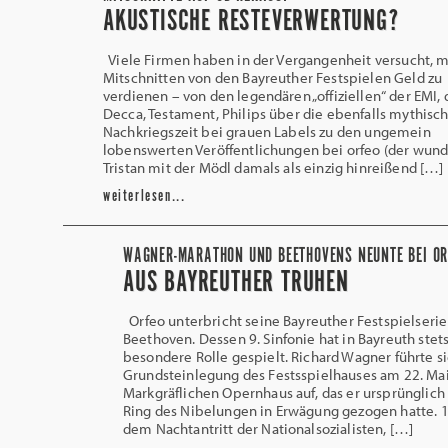
AKUSTISCHE RESTEVERWERTUNG?
Viele Firmen haben in der Vergangenheit versucht, m
Mitschnitten von den Bayreuther Festspielen Geld zu
verdienen – von den legendären „offiziellen“ der EMI, 
Decca, Testament, Philips über die ebenfalls mythisc
Nachkriegszeit bei grauen Labels zu den ungemein
lobenswerten Veröffentlichungen bei orfeo (der wun
Tristan mit der Mödl damals als einzig hinreißend […]
weiterlesen...
WAGNER-MARATHON UND BEETHOVENS NEUNTE BEI OR
AUS BAYREUTHER TRUHEN
Orfeo unterbricht seine Bayreuther Festspielserie
Beethoven. Dessen 9. Sinfonie hat in Bayreuth stet
besondere Rolle gespielt. Richard Wagner führte si
Grundsteinlegung des Festsspielhauses am 22. Ma
Markgräflichen Opernhaus auf, das er ursprünglich 
Ring des Nibelungen in Erwägung gezogen hatte. 
dem Nachtantritt der Nationalsozialisten, […]