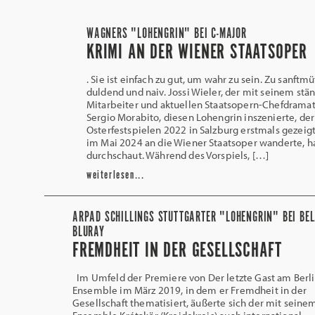
WAGNERS "LOHENGRIN" BEI C-MAJOR
KRIMI AN DER WIENER STAATSOPER
. Sie ist einfach zu gut, um wahr zu sein. Zu sanftmü
duldend und naiv. Jossi Wieler, der mit seinem stä
Mitarbeiter und aktuellen Staatsopern-Chefdrama
Sergio Morabito, diesen Lohengrin inszenierte, der
Osterfestspielen 2022 in Salzburg erstmals gezeig
im Mai 2024 an die Wiener Staatsoper wanderte, ha
durchschaut. Während des Vorspiels, […]
weiterlesen...
ARPAD SCHILLINGS STUTTGARTER "LOHENGRIN" BEI BEL
BLURAY
FREMDHEIT IN DER GESELLSCHAFT
Im Umfeld der Premiere von Der letzte Gast am Berl
Ensemble im März 2019, in dem er Fremdheit in der
Gesellschaft thematisiert, äußerte sich der mit seine