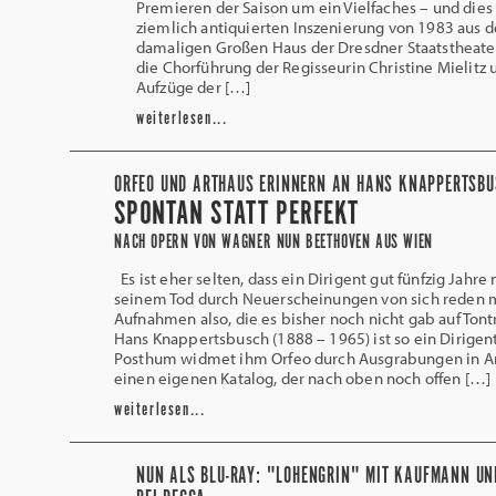
Premieren der Saison um ein Vielfaches – und dies 
ziemlich antiquierten Inszenierung von 1983 aus 
damaligen Großen Haus der Dresdner Staatstheater
die Chorführung der Regisseurin Christine Mielitz 
Aufzüge der […]
weiterlesen...
ORFEO UND ARTHAUS ERINNERN AN HANS KNAPPERTSBU
SPONTAN STATT PERFEKT
NACH OPERN VON WAGNER NUN BEETHOVEN AUS WIEN
Es ist eher selten, dass ein Dirigent gut fünfzig Jahre
seinem Tod durch Neuerscheinungen von sich reden 
Aufnahmen also, die es bisher noch nicht gab auf Tont
Hans Knappertsbusch (1888 – 1965) ist so ein Dirigent
Posthum widmet ihm Orfeo durch Ausgrabungen in A
einen eigenen Katalog, der nach oben noch offen […]
weiterlesen...
NUN ALS BLU-RAY: "LOHENGRIN" MIT KAUFMANN UN