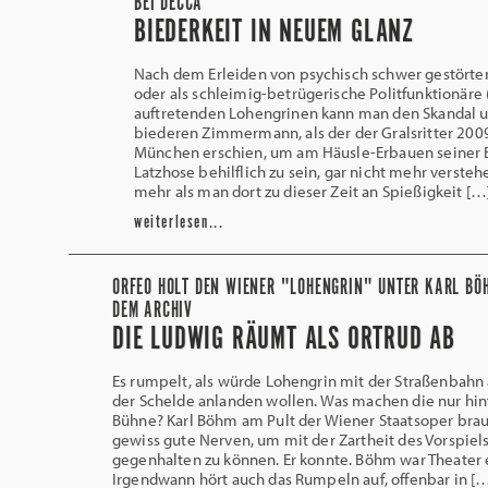
BEI DECCA
BIEDERKEIT IN NEUEM GLANZ
Nach dem Erleiden von psychisch schwer gestörten
oder als schleimig-betrügerische Politfunktionäre (
auftretenden Lohengrinen kann man den Skandal 
biederen Zimmermann, als der der Gralsritter 2009
München erschien, um am Häusle-Erbauen seiner E
Latzhose behilflich zu sein, gar nicht mehr verste
mehr als man dort zu dieser Zeit an Spießigkeit […
weiterlesen...
ORFEO HOLT DEN WIENER "LOHENGRIN" UNTER KARL BÖ
DEM ARCHIV
DIE LUDWIG RÄUMT ALS ORTRUD AB
Es rumpelt, als würde Lohengrin mit der Straßenbahn
der Schelde anlanden wollen. Was machen die nur hin
Bühne? Karl Böhm am Pult der Wiener Staatsoper bra
gewiss gute Nerven, um mit der Zartheit des Vorspiel
gegenhalten zu können. Er konnte. Böhm war Theater 
Irgendwann hört auch das Rumpeln auf, offenbar in [