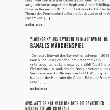
Ensemble Krétakör (Kreidekreis) auch international
ausgezeichnete ungarische Regisseur Árpád Schilling
Ungarns Regierung 2017 zum Staatsfeind erklärt hatt
Thema des Fremdsein: Zuallererst bedeutet es eine A
Einsamkeit. […]
weiterlesen...
"LOHENGRIN" AUS BAYREUTH 2018 AUF DVD BEI DG
BANALES MÄRCHENSPIEL
Der erste Entwurf des Bayreuther Lohengrin 2018
Rauch und Rosa Loy habe ihm Brabant als ein
untergegangenes Land gezeigt, erzählt Yuval Sharo
Elektrizität, ein Land, das die Energie verloren und 
Verlorene zum Göttlichen überhöht hat“. Entsprec
ist, es als der Heerrufer die Grafen, Edle und Freie
unter […]
weiterlesen...
OPUS ARTE BRINGT NACH DEN DVDS DIE BAYREUTHER
MITSCHNITTE AUF CD HERAUS.