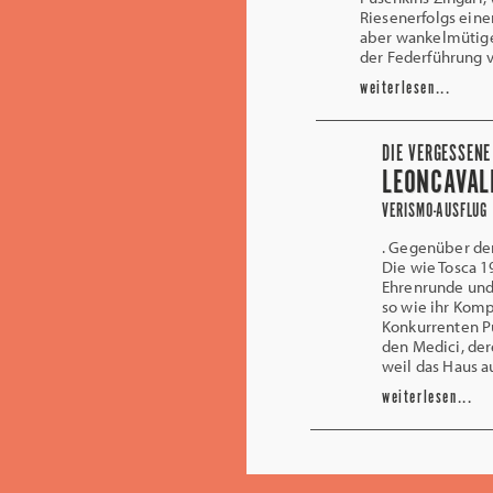
Riesenerfolgs eine
aber wankelmütige
der Federführung 
weiterlesen...
DIE VERGESSENE
LEONCAVAL
VERISMO-AUSFLUG
. Gegenüber der
Die wie Tosca 1
Ehrenrunde und
so wie ihr Kom
Konkurrenten Pu
den Medici, der
weil das Haus a
weiterlesen...