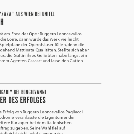
"ZAZA" AUS WIEN BEI UNITEL
CH
Zazà am Ende der Oper Ruggero Leoncavallos
 die Loire, dann würde das Werk vielleicht
Spielpläne der Opernhäuser füllen, denn die
gehend Mattinata-Qualitäten. Stellte sich aber
us, die Gattin ihres Geliebten habe längst ein
ihrem Agenten Cascart und lasse den Gatten
NGARI" BEI BONGIOVANNI
ER DES ERFOLGES
 Erfolg von Ruggero Leoncavallos Pagliacci
drome veranlasste die Eigentümer der
weitere Kurzoper bei dem italienischen
trag zu geben. Seine Wahl fiel auf
vielleicht nicht zuletzt wegen des