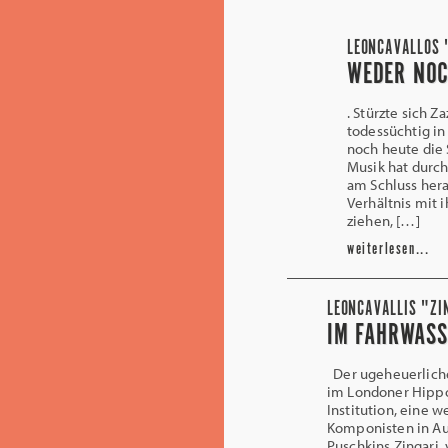
LEONCAVALLOS 
WEDER NO
. Stürzte sich 
todessüchtig in
noch heute die 
Musik hat durch
am Schluss hera
Verhältnis mit 
ziehen, […]
weiterlesen...
LEONCAVALLIS "ZI
IM FAHRWASS
Der ugeheuerliche
im Londoner Hippo
Institution, eine 
Komponisten in Auf
Puschkins Zingari, 