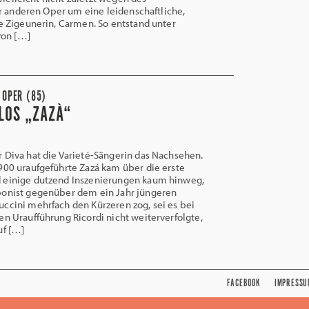
r anderen Oper um eine leidenschaftliche,
 Zigeunerin, Carmen. So entstand unter
von […]
 OPER (85)
LOS „ZAZÀ“
 Diva hat die Varieté-Sängerin das Nachsehen.
900 uraufgeführte Zazá kam über die erste
 einige dutzend Inszenierungen kaum hinweg,
ponist gegenüber dem ein Jahr jüngeren
ccini mehrfach den Kürzeren zog, sei es bei
en Uraufführung Ricordi nicht weiterverfolgte,
uf […]
FACEBOOK
IMPRESSU