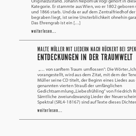
Originalzustand. Johann Nepomuk Vogl gehört in dies
Kategorie. Er stammte aus Wien, wo er 1802 geboren
und 1866 starb. Und da er auf dem Zentralfriedhof der
begraben liegt, ist seine Unsterblichkeit ohnehin gara
Das Ehrengrab ist ein […]
weiterlesen...
MALTE MÜLLER MIT LIEDERN NACH RÜCKERT BEI SPE
ENTDECKUNGEN IN DER TRAUMWELT
„… von sanftem Traum umflossen“: Die Wörter „Ic
vorangestellt, wird aus dem Zitat, mit dem der Ten
Müller seine CD titelt, der Beginn eines Liedes au
genannten vierten Strauß der umfänglichen
Gedichtsammlung „Liebesfrühling“ von Friedrich R
Sämtliche zweiundzwanzig Lieder der Neuerschei
Spektral (SRL4-18167) sind auf Texte dieses Dichter
weiterlesen...