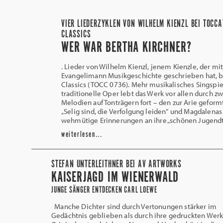
VIER LIEDERZYKLEN VON WILHELM KIENZL BEI TOCC
CLASSICS
WER WAR BERTHA KIRCHNER?
. Lieder von Wilhelm Kienzl, jenem Kienzle, der mi
Evangelimann Musikgeschichte geschrieben hat, b
Classics (TOCC 0736). Mehr musikalisches Singspiel
traditionelle Oper lebt das Werk vor allen durch zw
Melodien auf Tonträgern fort – den zur Arie geform
„Selig sind, die Verfolgung leiden“ und Magdalenas
wehmütige Erinnerungen an ihre „schönen Jugendt
weiterlesen...
STEFAN UNTERLEITHNER BEI AV ARTWORKS
KAISERJAGD IM WIENERWALD
JUNGE SÄNGER ENTDECKEN CARL LOEWE
Manche Dichter sind durch Vertonungen stärker im
Gedächtnis geblieben als durch ihre gedruckten Wer