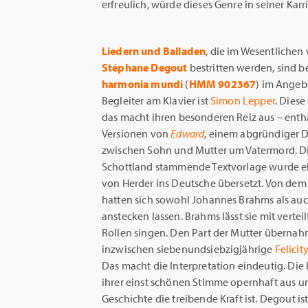
erfreulich, würde dieses Genre in seiner Kar
Liedern und Balladen
, die im Wesentlichen
Stéphane Degout
bestritten werden, sind b
harmonia mundi
(
HMM 902367
) im Angeb
Begleiter am Klavier ist
Simon Lepper
. Diese
das macht ihren besonderen Reiz aus – enth
Versionen von
Edward
, einem abgründiger 
zwischen Sohn und Mutter um Vatermord. D
Schottland stammende Textvorlage wurde e
von Herder ins Deutsche übersetzt. Von dem 
hatten sich sowohl Johannes Brahms als au
anstecken lassen. Brahms lässt sie mit vertei
Rollen singen. Den Part der Mutter übernah
inzwischen siebenundsiebzigjährige
Felicit
Das macht die Interpretation eindeutig. Die 
ihrer einst schönen Stimme opernhaft aus un
Geschichte die treibende Kraft ist. Degout 