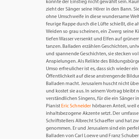
konnte der Einstieg nicht gewählt sein. Ra
zieht der Sänger seine Hörer in den Bann. Si
ohne Umschweife in diese wundersame Welt
feurige Rappe durch die Lüfte schießt, die a
Weiden so grau scheinen, ein Zwerg seine K
tiefen Wasser versenkt und Elfen auf grüne
tanzen. Balladen erzählen Geschichten, unh
und spannende Geschichten, sie stecken voll
Anspielungen. Als Relikte des Bildungsbür
Umso erfreulicher ist es, dass sich wieder ei
Öffentlichkeit auf diese anstrengende Bildu
Balladen macht. Jerusalem huscht nicht über
und kostet sie aus. In seinem Vortrag bleibt 
verständlichen Singens, für die ein Sänger 
Pianist
Eric Schneider
hörbaren Anteil, weil 
inhaltsbezogene Akzente setzt. Der umfassen
Schriftstellers Albrecht Schaeffer und hat z
genommen. Er und Jerusalem sind ein perfe
Balladen von Carl Loewe und Franz Schuber