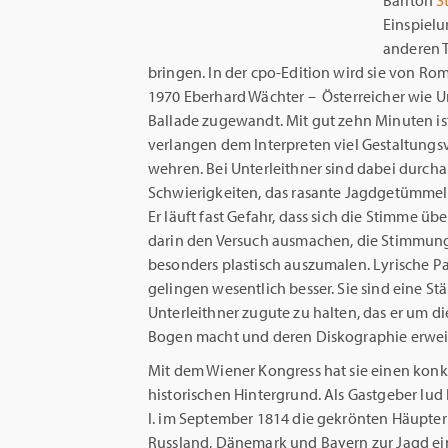
Bariton
S
Einspielu
anderen T
bringen. In der cpo-Edition wird sie von Ro
1970 Eberhard Wächter – Österreicher wie Un
Ballade zugewandt. Mit gut zehn Minuten ist
verlangen dem Interpreten viel Gestaltung
wehren. Bei Unterleithner sind dabei durcha
Schwierigkeiten, das rasante Jagdgetümmel,
Er läuft fast Gefahr, dass sich die Stimme 
darin den Versuch ausmachen, die Stimmung 
besonders plastisch auszumalen. Lyrische Pa
gelingen wesentlich besser. Sie sind eine Stä
Unterleithner zugute zu halten, das er um 
Bogen macht und deren Diskographie erweit
Mit dem Wiener Kongress hat sie einen konk
historischen Hintergrund. Als Gastgeber lud 
I. im September 1814 die gekrönten Häupter
Russland, Dänemark und Bayern zur Jagd ei