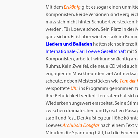
Mit dem
Erlkönig
gibt es sogar einen unmit
Komponisten. Beide Versionen sind vergleic
muss sich nicht hinter Schubert verstecken. 
werden. Für Loewe schon. Sein Platz in der 
ganz sicher. Er ist aber wieder stark im Kom
Liedern und Balladen
hatten sich seinerzei
Internationale Carl Loewe Gesellschaft
mit S
Komponisten, arbeitet wirkungsmächtig an d
Ruhms. Kein Zweifel, die neue CD wird auch
engagierten Musikfreunden viel Aufmerksam
scheute, neben Meisterstücken wie
Tom der 
verspottete
Uhr
ins Programm genommen zu ha
ihre Betulichkeit verliert. Jerusalem hat sic
Wiederkennungswert erarbeitet. Seine Stimme
zwischen dramatischen und lyrischen Passag
stabil und fest. Der Aufstieg zur Höhe könnt
Loewes
Archibald Douglas
nach einem Text v
Minuten die Spannung hält, hat die Feuerpr