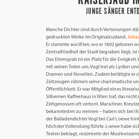
JUNGE SÄNGER ENT
Manche Dichter sind durch Vertonungen stär
gedruckten Werke im Originalzustand.
Joha
Er stammte aus Wien, wo er 1802 geboren wu
Zentralfriedhof der Stadt begraben liegt, ist
Das Ehrengrab ist ein Platz für die Ewigkeit
mit seinen Toten um. Vogl trat als Lyriker un
Dramen und Novellen. Zudem betätigte er si
Zeitzeugen rühmen seine charismatische u
Öffentlichkeit. Er war Mitglied eines literari
Silbernen Kaffeehaus in Wien traf, das nicht
Zeitgenossen oft vertont. Marschner, Kreutze
bekanntesten zu nennen – haben sich bei ihm
der Balladendichter Vogl bei Carl Loewe hint
höchster Vollendung führte. Loewe habe si
Texten beklagt, resümierte der Musikwissen