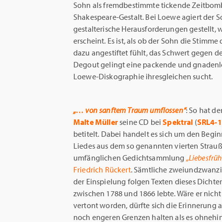
Sohn als fremdbestimmte tickende Zeitbombe
Shakespeare-Gestalt. Bei Loewe agiert der So
gestalterische Herausforderungen gestellt, 
erscheint. Es ist, als ob der Sohn die Stimme
dazu angestiftet fühlt, das Schwert gegen de
Degout gelingt eine packende und gnadenl
Loewe-Diskographie ihresgleichen sucht.
„… von sanftem Traum umflossen“
: So hat de
Malte Müller
seine CD bei
Spektral
(
SRL4-
betitelt. Dabei handelt es sich um den Begin
Liedes aus dem so genannten vierten Strauß
umfänglichen Gedichtsammlung
„Liebesfrüh
Friedrich Rückert
. Sämtliche zweiundzwanzi
der Einspielung folgen Texten dieses Dichter
zwischen 1788 und 1866 lebte. Wäre er nicht 
vertont worden, dürfte sich die Erinnerung a
noch engeren Grenzen halten als es ohnehin 