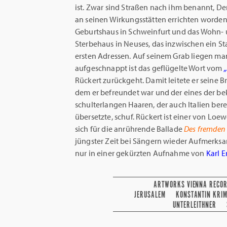
ist. Zwar sind Straßen nach ihm benannt, D
an seinen Wirkungsstätten errichten worden
Geburtshaus in Schweinfurt und das Wohn-
Sterbehaus in Neuses, das inzwischen ein St
ersten Adressen. Auf seinem Grab liegen m
aufgeschnappt ist das geflügelte Wort vom
Rückert zurückgeht. Damit leitete er seine Br
dem er befreundet war und der eines der be
schulterlangen Haaren, der auch Italien bere
übersetzte, schuf. Rückert ist einer von Loe
sich für die anrührende Ballade
Des fremden K
jüngster Zeit bei Sängern wieder Aufmerksa
nur in einer gekürzten Aufnahme von
Karl E
ARTWORKS VIENNA RECO
JERUSALEM
KONSTANTIN KRI
UNTERLEITHNER