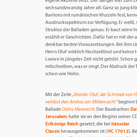
eigene Akzente setzt. Der Sänger war zum 
sechsundzwanzig Jahre alt. Ganz so jung klin
Baritons mit rumänischen Wurzeln fest, kerng
Ausdrucksspektrum zur Verfügung. Er weiß, wa
Struktur der Balladen genau. Er baut seine I
erzählt er Geschichten. Dafür hat er mit der 
denkbar besten Voraussetzungen. Bei ihm si
Herrn Oluf wirklich Hochzeitleut und keine 
Loewe in jüngster Zeit nicht gehört. Schon
mitschreiben, was er singt. Der Abdruck der 
schon wie Hohn.
Mit der Zeile
„Meister Oluf, der Schmied von 
verlässt den Ambos um Mitternacht“
beginnt
Ballade
Odins Meeresritt
. Der Bassbariton
Da
Jerusalem
hatte sie an den Beginn seiner C
Erlkönigs Reich
gesetzt, die bei
hänssler
Classic
herausgekommen ist (
HC 17012
). B