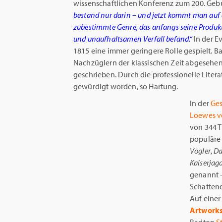
wissenschaftlichen Konferenz zum 200. Geb
bestand nur darin – und jetzt kommt man auf
zubestimmte Genre, das anfangs seine Produkti
und unaufhaltsamen Verfall befand
.“
In der E
1815 eine immer geringere Rolle gespielt. Ba
Nachzüglern der klassischen Zeit abgesehen
geschrieben. Durch die professionelle Litera
gewürdigt worden, so Hartung.
In der
Ges
Loewes v
von 344 T
populäre
Vogler
,
Da
Kaiserjag
genannt –
Schattend
Auf eine
Artworks