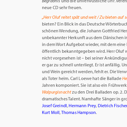
Begräbnis
und die unverwüstliche
Uhr
. Vere
neue CD sehr freuen.
„Herr Oluf reitet spät und weit / Zu bieten auf
bieten? Ein Blick in das Deutsche Wörterbuc
schönen Wendung, die Johann Gottfried Herd
unbekannter Herkunft aus dem Dänischen ins
in dem Wort Aufgebot wieder, mit dem eine
öffentlich bekanntgegeben wird. Herr Oluf wil
nicht vorgesehen ist – bei seiner Ankündigu
er gar zu schnell unterliegt. Er ist anfällig. 
und Wein gereicht werden, fehlt er. Die Ver
als Toter heim. Carl Loewe hat die Ballade
He
Jahren komponiert. Sie ist also ein Frühwe
Walpurgisnacht
zu den Drei Balladen op. 2. 
dramatisches Talent. Namhafte Sänger in gr
Josef Greindl
,
Hermann Prey
,
Dietrich Fisch
Kurt Moll
,
Thomas Hampson
.