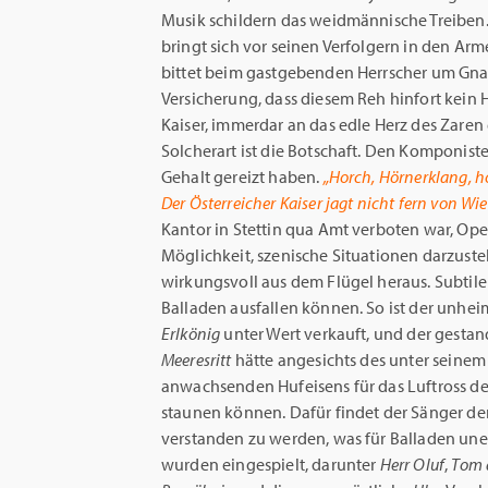
Musik schildern das weidmännische Treiben.
bringt sich vor seinen Verfolgern in den Arm
bittet beim gastgebenden Herrscher um Gnad
Versicherung, dass diesem Reh hinfort kein 
Kaiser, immerdar an das edle Herz des Zaren
Solcherart ist die Botschaft. Den Komponist
Gehalt gereizt haben.
„Horch, Hörnerklang, hor
Der Österreicher Kaiser jagt nicht fern von Wi
Kantor in Stettin qua Amt verboten war, Ope
Möglichkeit, szenische Situationen darzustel
wirkungsvoll aus dem Flügel heraus. Subtil
Balladen ausfallen können. So ist der unhe
Erlkönig
unter Wert verkauft, und der gest
Meeresritt
hätte angesichts des unter seine
anwachsenden Hufeisens für das Luftross de
staunen können. Dafür findet der Sänger den
verstanden zu werden, was für Balladen uner
wurden eingespielt, darunter
Herr Oluf
,
Tom 