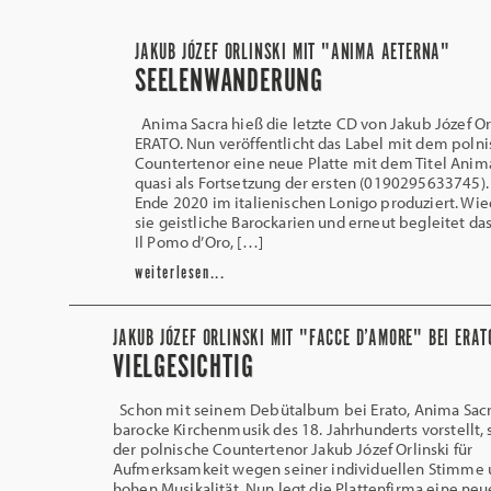
JAKUB JÓZEF ORLINSKI MIT "ANIMA AETERNA"
SEELENWANDERUNG
Anima Sacra hieß die letzte CD von Jakub Józef Or
ERATO. Nun veröffentlicht das Label mit dem poln
Countertenor eine neue Platte mit dem Titel Anim
quasi als Fortsetzung der ersten (0190295633745).
Ende 2020 im italienischen Lonigo produziert. Wie
sie geistliche Barockarien und erneut begleitet da
Il Pomo d’Oro, […]
weiterlesen...
JAKUB JÓZEF ORLINSKI MIT "FACCE D’AMORE" BEI ERAT
VIELGESICHTIG
Schon mit seinem Debütalbum bei Erato, Anima Sacr
barocke Kirchenmusik des 18. Jahrhunderts vorstellt, 
der polnische Countertenor Jakub Józef Orlinski für
Aufmerksamkeit wegen seiner individuellen Stimme 
hohen Musikalität. Nun legt die Plattenfirma eine neu