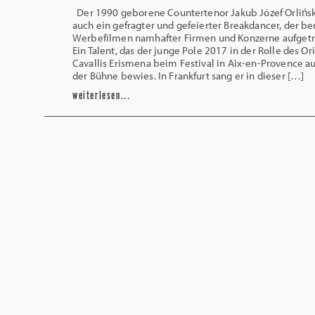
Der 1990 geborene Countertenor Jakub Józef Orliński
auch ein gefragter und gefeierter Breakdancer, der ber
Werbefilmen namhafter Firmen und Konzerne aufgetre
Ein Talent, das der junge Pole 2017 in der Rolle des O
Cavallis Erismena beim Festival in Aix-en-Provence a
der Bühne bewies. In Frankfurt sang er in dieser […]
weiterlesen...