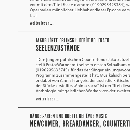
vor mit dem Titel Facce d’amore ( 0190295423384), 
Opernarien männlicher Liebhaber dieser Epoche ver
[…]
weiterlesen...
JAKUB JÓZEF ORLINSKI: DEBÜT BEI ERATO
SEELENZUSTÄNDE
Den jungen polnischen Countertenor Jakub Józef 
stellt Erato/Warner mit seinem ersten Soloalbum v
(0190295633745), für das der Sänger ein ungewöh
Programm zusammengestellt hat. Musikalisch ber
er dabei von Yannis François, der auch die kritisch
der Stücke erstellte. „Anima sacra“ ist der Titel dies
Anthologie mit geistlichen Werken von der zweite
weiterlesen...
HÄNDEL-ARIEN UND DUETTE BEI ËVOE MUSIC
NEWCOMER, BREAKDANCER, COUNTERT