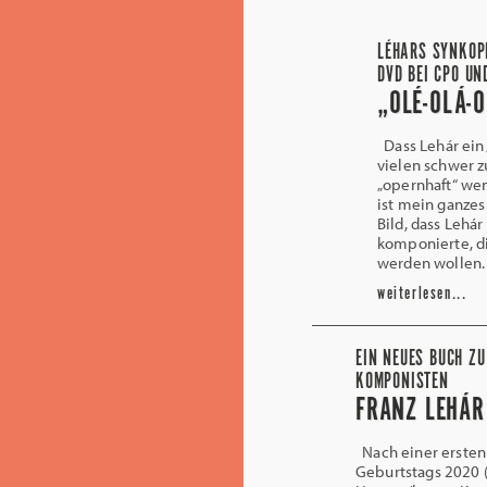
LÉHARS SYNKOP
DVD BEI CPO UN
„OLÉ-OLÁ-O
Dass Lehár ein 
vielen schwer zu
„opernhaft“ wenn
ist mein ganzes
Bild, dass Lehá
komponierte, d
werden wollen.
weiterlesen...
EIN NEUES BUCH Z
KOMPONISTEN
FRANZ LEHÁR
Nach einer ersten 
Geburtstags 2020 (