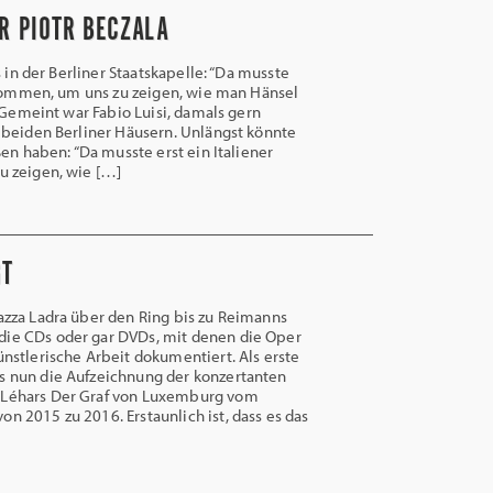
 PIOTR BECZALA
 in der Berliner Staatskapelle: “Da musste
 kommen, um uns zu zeigen, wie man Hänsel
. Gemeint war Fabio Luisi, damals gern
 beiden Berliner Häusern. Unlängst könnte
en haben: “Da musste erst ein Italiener
 zeigen, wie […]
GT
zza Ladra über den Ring bis zu Reimanns
die CDs oder gar DVDs, mit denen die Oper
künstlerische Arbeit dokumentiert. Als erste
s nun die Aufzeichnung der konzertanten
 Léhars Der Graf von Luxemburg vom
on 2015 zu 2016. Erstaunlich ist, dass es das