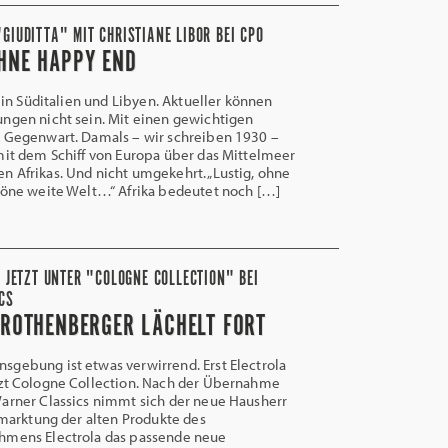
GIUDITTA" MIT CHRISTIANE LIBOR BEI CPO
HNE HAPPY END
 in Süditalien und Libyen. Aktueller können
ngen nicht sein. Mit einen gewichtigen
r Gegenwart. Damals – wir schreiben 1930 –
mit dem Schiff von Europa über das Mittelmeer
 Afrikas. Und nicht umgekehrt. „Lustig, ohne
höne weite Welt…“ Afrika bedeutet noch […]
L JETZT UNTER "COLOGNE COLLECTION" BEI
CS
 ROTHENBERGER LÄCHELT FORT
gebung ist etwas verwirrend. Erst Electrola
tzt Cologne Collection. Nach der Übernahme
arner Classics nimmt sich der neue Hausherr
ermarktung der alten Produkte des
hmens Electrola das passende neue