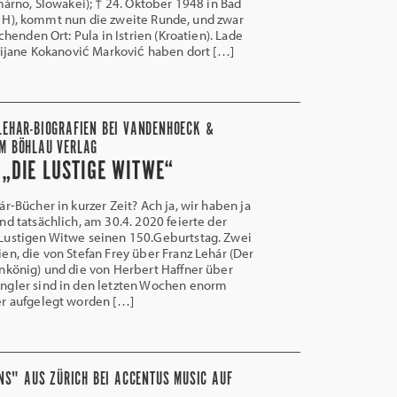
rno, Slowakei); † 24. Oktober 1948 in Bad
G. H), kommt nun die zweite Runde, und zwar
henden Ort: Pula in Istrien (Kroatien). Lade
ijane Kokanović Marković haben dort […]
LEHAR-BIOGRAFIEN BEI VANDENHOECK &
IM BÖHLAU VERLAG
 „DIE LUSTIGE WITWE“
-Bücher in kurzer Zeit? Ach ja, wir haben ja
nd tatsächlich, am 30.4. 2020 feierte der
Lustigen Witwe seinen 150.Geburtstag. Zwei
en, die von Stefan Frey über Franz Lehár (Der
nkönig) und die von Herbert Haffner über
ngler sind in den letzten Wochen enorm
er aufgelegt worden […]
NS" AUS ZÜRICH BEI ACCENTUS MUSIC AUF