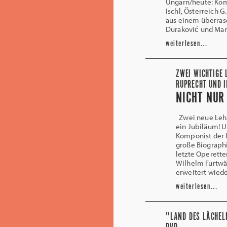
Ungarn/heute: Komá
Ischl, Österreich 
aus einem überrasc
Duraković und Mar
weiterlesen...
ZWEI WICHTIGE 
RUPRECHT UND 
NICHT NUR
Zwei neue Lehár
ein Jubiläum! U
Komponist der 
große Biographi
letzte Operette
Wilhelm Furtwä
erweitert wied
weiterlesen...
"LAND DES LÄCHEL