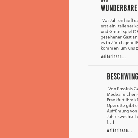
DVD
WUNDERBARER
Vor Jahren hieß es
erst ein Italiener
und Gretel spielt“
gesehener Gast an
es in Zürich geheiß
kommen, um uns zu
weiterlesen...
BESCHWIN
Von Rossinis Ga
Medea reichen 
Frankfurt ihre 
Operette gibt e
Aufführung von
Jahreswechsel v
[…]
weiterlesen...