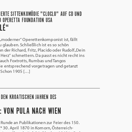
IERTE SITTENKOMÖDIE "CLOCLO" AUF CD UND
D OPERETTA FOUNDATION USA
LÉ“
„moderner“ Operettenkomponist ist, fällt
 glauben. Schließlich ist es so schön
 der Richard, Fritz, Placido oder Rudolf „Dein
 Herz“ schmettern. Da passt es nicht recht ins
r auch Foxtrotts, Rumbas und Tangos
ie entsprechend vorgetragen und getanzt
 Schon 1905 […]
U DEN KROATISCHEN JAHREN DES
: VON PULA NACH WIEN
Runde an Publikationen zur Feier des 150.
* 30. April 1870 in Komorn, Österreich-