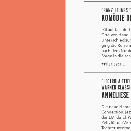
FRANZ LEHÁRS "
KOMÖDIE O
Giuditta spielt
Orte von Handlu
Unterschied zu
ging die Reise 
nach dem Norden
Sorge in die sc
weiterlesen...
ELECTROLA-TITE
WARNER CLASSI
ANNELIESE
Die neue Namens
Connection, je
der EMI durch W
Zeit, für die V
Tochterunterne