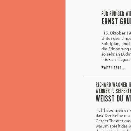
FÜR RÜDIGER WI
ERNST GRU
15. Oktober 196
Unter den Lind
Spielplan, und 
die Erinnerung 
so sehr an Ludm
Frick als Hagen 
weiterlesen...
RICHARD WAGNER IN
WERNER P. SEIFERT
WEISST DU W
Ich habe meinen e
das? Der Reihe nac
Geraer Theater gas
warum spielt das 