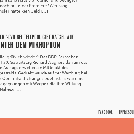
erissene Haus viel kleiner und beengter
 noch mit einer Premiere? Wer sang
üler hatte kein Geld […]
R"-DVD BEI TELEPOOL GIBT RÄTSEL AUF
INTER DEM MIKROPHON
lle, grüß ich wieder“: Das DDR-Fernsehen
 150. Geburtstag Richard Wagners den um das
en Aufzugs erweiterten Mittelakt des
estrahlt. Gedreht wurde auf der Wartburg bei
 Oper inhaltlich angesiedelt ist. Es war eine
Begegnungen mit Wagner, die ihre Wirkung
. Nahezu […]
FACEBOOK
IMPRESSU