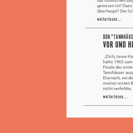
das inzwischen abg
gewesen ist? Dazu
überhaupt? Der Sch
weiterlesen...
DDR-"TANNHÄUSE
VOR UND H
„Dich, teure Ha
hatte 1963 zum
Finale des erst
Tannhäuser ausg
Eisenach, wo die
meiner ersten 
nicht verfehlte
weiterlesen...