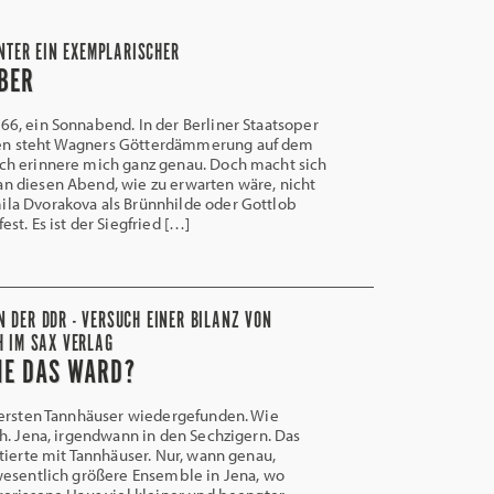
NTER EIN EXEMPLARISCHER
BER
6, ein Sonnabend. In der Berliner Staatsoper
en steht Wagners Götterdämmerung auf dem
ich erinnere mich ganz genau. Doch macht sich
an diesen Abend, wie zu erwarten wäre, nicht
ila Dvorakova als Brünnhilde oder Gottlob
fest. Es ist der Siegfried […]
 DER DDR - VERSUCH EINER BILANZ VON
H IM SAX VERLAG
IE DAS WARD?
rsten Tannhäuser wiedergefunden. Wie
h. Jena, irgendwann in den Sechzigern. Das
tierte mit Tannhäuser. Nur, wann genau,
wesentlich größere Ensemble in Jena, wo