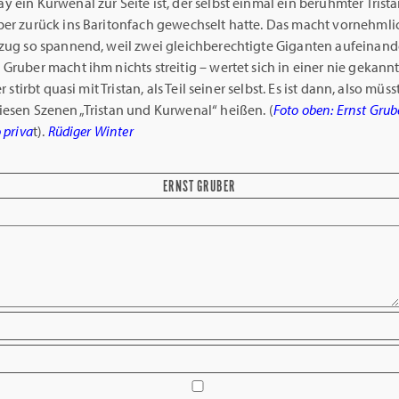
 ein Kurwenal zur Seite ist, der selbst einmal ein berühmter Trista
ber zurück ins Baritonfach gewechselt hatte. Das macht vornehmli
fzug so spannend, weil zwei gleichberechtigte Giganten aufeinande
Gruber macht ihm nichts streitig – wertet sich in einer nie gekann
er stirbt quasi mit Tristan, als Teil seiner selbst. Es ist dann, also müs
iesen Szenen „Tristan und Kurwenal“ heißen. (
Foto oben: Ernst Grub
 priva
t).
Rüdiger Winter
ERNST GRUBER