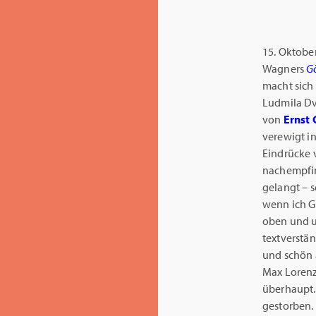
15. Oktobe
Wagners
G
macht sich 
Ludmila Dvo
von
Ernst 
verewigt i
Eindrücke 
nachempfin
gelangt – s
wenn ich Gr
oben und u
textverstä
und schön 
Max Lorenz,
überhaupt.
gestorben.