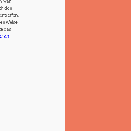
n war,
ch den
r treffen.
ten Weise
ste das
er als