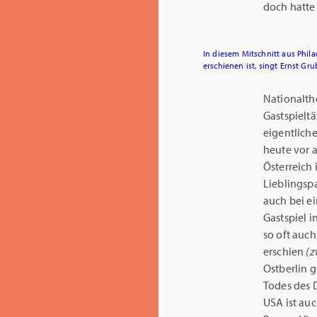
doch hatte 
In diesem Mitschnitt aus Phila
erschienen ist, singt Ernst Gru
Nationalthe
Gastspieltä
eigentlich
heute vor a
Österreich 
Lieblingspa
auch bei e
Gastspiel i
so oft auch
erschien
(z
Ostberlin 
Todes des 
USA ist auc