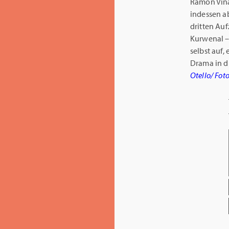
Ramon Vinay
indessen a
dritten Au
Kurwenal – 
selbst auf, 
Drama in d
Otello/ Foto