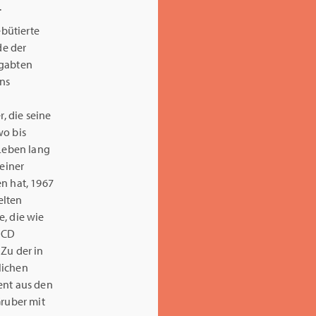
.
ebütierte
de der
egabten
ns
, die seine
wo bis
 Leben lang
seiner
en hat, 1967
elten
e, die wie
 CD
. Zu der in
lichen
nt aus den
Gruber mit