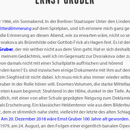
r 1966, ein Sonnabend. In der Berliner Staatsoper Unter den Linde
ötterdämmerung
auf dem Spielplan, und ich erinnere mich ganz g
die Erinnerung an diesen Abend, wie zu erwarten wäre, nicht so se
rakova als Brünnhilde oder Gottlob Frick als Hagen fest. Es ist der
Gruber
, der mir seither nicht aus dem Sinn geht. Hat er sich deshal
n meinem Gedächtnis, weil ich im Gegensatz zur Dvorakova oder zu
von damals nicht mit einer Schallplatte auffrischen und hörend
den kann? Es sind inzwischen einige Dokumente mit ihm auf den
ein Siegfried ist nicht dabei. Ich muss mich also immer wieder selb
uber in der Rolle hören will. Enormes Volumen, die starke Mittell
nten kaum begrenzt. Strahlend in der Höhe, dunkel in der Tiefe. A
ndlich, mit einer von alter Schule geprägten Neigung zum Deklami
als Erscheinung. Ein klassischer Heldentenor wie aus dem Bilderb
 dem er stimmlich nahe steht, vielleicht der letzte des alten Schla
Am 20. Dezember 2018 wäre Ernst Gruber 100 Jahre alt geworden
 1979, am 24. August, an den Folgen einer eigentlich banalen Oper