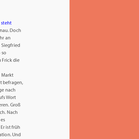
n
steht
enau. Doch
hr an
 Siegfried
b so
 Frick die
 Markt
st befragen,
age nach
ufs Wort
eren. Groß
uch. Nach
ges
. Er ist früh
ation. Und