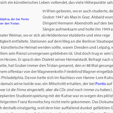
sich ein künstlerisches Leben vollendet, das viele Höhepunkte sah
In Wien geboren, wo er auch studierte, d
Gruber 1947 als Max in Graz. Alsbald wur
delphia, der bei Ponto
Dirigent Hermann Abendroth auf den b
ber den Tristan.
Sänger aufmerksam und holte ihn 1949 a
ater Weimar, wo er sich als Heldentenor etablierte und eine rege
tigkeit entfaltete. Stationen auf dem Weg an die Berliner Staatsoper
e künstlerische Heimat werden sollte, waren Dresden und Leipzig, 
llem sein Rienzi unvergessen geblieben ist. Und doch trug er sein
im Herzen. Er sprach den Dialekt seiner Heimatstadt. Befragt nach 
rtie, hat Gruber immer den Tristan genannt, den er 88 Mal gesung
inem offenbar von der Wagnerenkelin Friedelind Wagner eingefäd
n Philadelphia. Davon hatte sich im Nachlass von Hanne-Lore Kuhs
 damals seine lsolde war, ein Mitschnitt erhalten, der bei
Ponto
auf
war ist die Firma eingestellt, aber die CDs sind noch immer zu haben)
geplanten Studioeinspielung mit der Kuhse war es wegen des plötz
Dirigenten Franz Konwitschny nicht mehr gekommen. Das Dokume
h deshalb einzigartig, weil dem hier auffallend dunkel gefärbten 