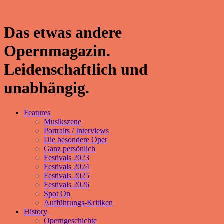
Das etwas andere
Opernmagazin.
Leidenschaftlich und
unabhängig.
Features
Musikszene
Portraits / Interviews
Die besondere Oper
Ganz persönlich
Festivals 2023
Festivals 2024
Festivals 2025
Festivals 2026
Spot On
Aufführungs-Kritiken
History
Operngeschichte