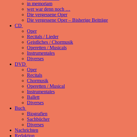
in memoriam
wer war denn noch …
Die vergessene Oper
Die vergessene Oper – Bisherige Beiträge
CD
Oper
Recitals / Lieder
Geistliches / Chormusik
Operetten / Musicals
Instrumentales
Diverses
DVD
Oper
Recitals
Chormusik
Operetten / Musical
Instrumentales
Ballett
Diverses
Buch
Biografien
Sachbücher
Diverses
Nachrichten
Redaktion