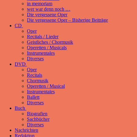
in memoriam
wer war denn noch …
Die vergessene Oper
Die vergessene Oper – Bisherige Beiträge
CD
Oper
Recitals / Lieder
Geistliches / Chormusik
Operetten / Musicals
Instrumentales
Diverses
DVD
Oper
Recitals
Chormusik
Operetten / Musical
Instrumentales
Ballett
Diverses
Buch
Biografien
Sachbücher
Diverses
Nachrichten
Redaktion