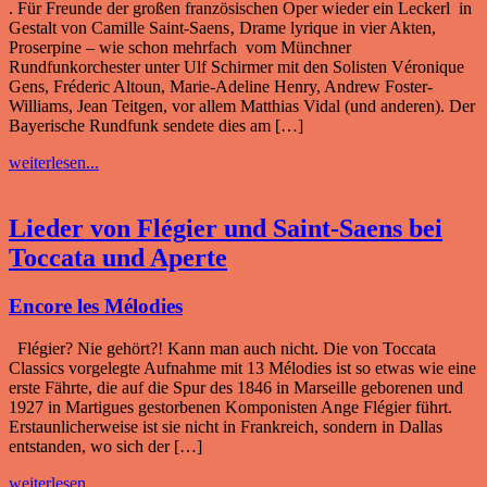
. Für Freunde der großen französischen Oper wieder ein Leckerl in
Gestalt von Camille Saint-Saens‚ Drame lyrique in vier Akten,
Proserpine – wie schon mehrfach vom Münchner
Rundfunkorchester unter Ulf Schirmer mit den Solisten Véronique
Gens, Fréderic Altoun, Marie-Adeline Henry, Andrew Foster-
Williams, Jean Teitgen, vor allem Matthias Vidal (und anderen). Der
Bayerische Rundfunk sendete dies am […]
weiterlesen...
Lieder von Flégier und Saint-Saens bei
Toccata und Aperte
Encore les Mélodies
Flégier? Nie gehört?! Kann man auch nicht. Die von Toccata
Classics vorgelegte Aufnahme mit 13 Mélodies ist so etwas wie eine
erste Fährte, die auf die Spur des 1846 in Marseille geborenen und
1927 in Martigues gestorbenen Komponisten Ange Flégier führt.
Erstaunlicherweise ist sie nicht in Frankreich, sondern in Dallas
entstanden, wo sich der […]
weiterlesen...