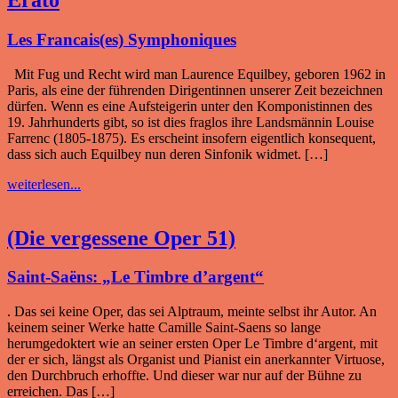
Erato
Les Francais(es) Symphoniques
Mit Fug und Recht wird man Laurence Equilbey, geboren 1962 in
Paris, als eine der führenden Dirigentinnen unserer Zeit bezeichnen
dürfen. Wenn es eine Aufsteigerin unter den Komponistinnen des
19. Jahrhunderts gibt, so ist dies fraglos ihre Landsmännin Louise
Farrenc (1805-1875). Es erscheint insofern eigentlich konsequent,
dass sich auch Equilbey nun deren Sinfonik widmet. […]
weiterlesen...
(Die vergessene Oper 51)
Saint-Saëns: „Le Timbre d’argent“
. Das sei keine Oper, das sei Alptraum, meinte selbst ihr Autor. An
keinem seiner Werke hatte Camille Saint-Saens so lange
herumgedoktert wie an seiner ersten Oper Le Timbre d‘argent, mit
der er sich, längst als Organist und Pianist ein anerkannter Virtuose,
den Durchbruch erhoffte. Und dieser war nur auf der Bühne zu
erreichen. Das […]