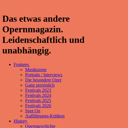
Das etwas andere
Opernmagazin.
Leidenschaftlich und
unabhängig.
Features
Musikszene
Portraits / Interviews
Die besondere Oper
Ganz persönlich
Festivals 2023
Festivals 2024
Festivals 2025
Festivals 2026
Spot On
Aufführungs-Kritiken
History
Operngeschichte