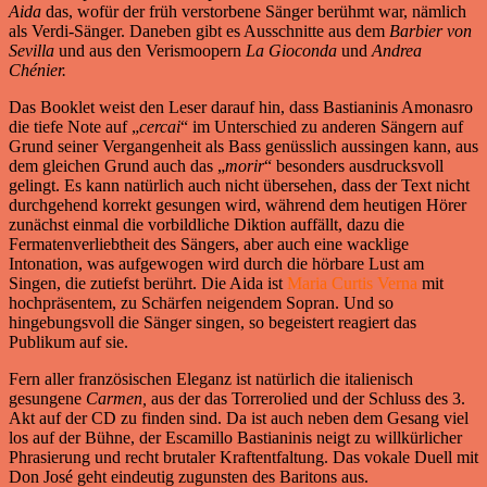
Aida
das, wofür der früh verstorbene Sänger berühmt war, nämlich
als Verdi-Sänger. Daneben gibt es Ausschnitte aus dem
Barbier
von
Sevilla
und aus den Verismoopern
La
Gioconda
und
Andrea
Chénier.
Das Booklet weist den Leser darauf hin, dass Bastianinis Amonasro
die tiefe Note auf „
cercai
“ im Unterschied zu anderen Sängern auf
Grund seiner Vergangenheit als Bass genüsslich aussingen kann, aus
dem gleichen Grund auch das „
morir
“ besonders ausdrucksvoll
gelingt. Es kann natürlich auch nicht übersehen, dass der Text nicht
durchgehend korrekt gesungen wird, während dem heutigen Hörer
zunächst einmal die vorbildliche Diktion auffällt, dazu die
Fermatenverliebtheit des Sängers, aber auch eine wacklige
Intonation, was aufgewogen wird durch die hörbare Lust am
Singen, die zutiefst berührt. Die Aida ist
Maria Curtis Verna
mit
hochpräsentem, zu Schärfen neigendem Sopran. Und so
hingebungsvoll die Sänger singen, so begeistert reagiert das
Publikum auf sie.
Fern aller französischen Eleganz ist natürlich die italienisch
gesungene
Carmen,
aus der das Torrerolied und der Schluss des 3.
Akt auf der CD zu finden sind. Da ist auch neben dem Gesang viel
los auf der Bühne, der Escamillo Bastianinis neigt zu willkürlicher
Phrasierung und recht brutaler Kraftentfaltung. Das vokale Duell mit
Don José geht eindeutig zugunsten des Baritons aus.