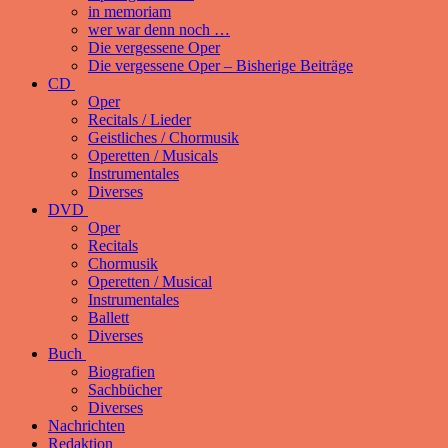
in memoriam
wer war denn noch …
Die vergessene Oper
Die vergessene Oper – Bisherige Beiträge
CD
Oper
Recitals / Lieder
Geistliches / Chormusik
Operetten / Musicals
Instrumentales
Diverses
DVD
Oper
Recitals
Chormusik
Operetten / Musical
Instrumentales
Ballett
Diverses
Buch
Biografien
Sachbücher
Diverses
Nachrichten
Redaktion