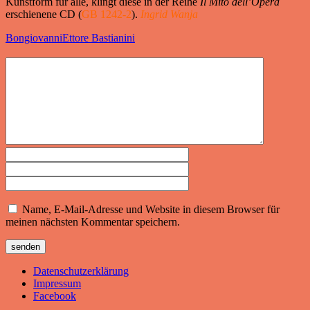
Kunstform für alle, klingt diese in der Reihe
Il Mito dell’Opera
erschienene CD (
GB 1242-2
).
Ingrid Wanja
Bongiovanni
Ettore Bastianini
Name, E-Mail-Adresse und Website in diesem Browser für
meinen nächsten Kommentar speichern.
Datenschutzerklärung
Impressum
Facebook