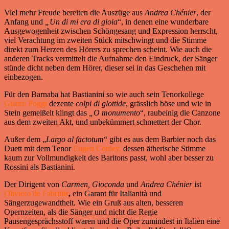
Viel mehr Freude bereiten die Auszüge aus
Andrea Chénier
, der
Anfang und
„Un di mi era di gioia
“, in denen eine wunderbare
Ausgewogenheit zwischen Schöngesang und Expression herrscht,
viel Verachtung im zweiten Stück mitschwingt und die Stimme
direkt zum Herzen des Hörers zu sprechen scheint. Wie auch die
anderen Tracks vermittelt die Aufnahme den Eindruck, der Sänger
stünde dicht neben dem Hörer, dieser sei in das Geschehen mit
einbezogen.
Für den Barnaba hat Bastianini so wie auch sein Tenorkollege
Gianni Poggi
dezente
colpi di glottide
, grässlich böse und wie in
Stein gemeißelt klingt das
„O
monumento
“, raubeinig die Canzone
aus dem zweiten Akt, und unbekümmert schmettert der Chor.
Außer dem „
Largo al factotum
“ gibt es aus dem Barbier noch das
Duett mit dem Tenor
Eugen Conley,
dessen ätherische Stimme
kaum zur Vollmundigkeit des Baritons passt, wohl aber besser zu
Rossini als Bastianini.
Der Dirigent von
Carmen, Gioconda
und
Andrea Chénier
ist
Oliviero de
Fabritiis
,
ein Garant für Italianità und
Sängerzugewandtheit. Wie ein Gruß aus alten, besseren
Opernzeiten, als die Sänger und nicht die Regie
Pausengesprächsstoff waren und die Oper zumindest in Italien eine