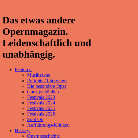
Das etwas andere
Opernmagazin.
Leidenschaftlich und
unabhängig.
Features
Musikszene
Portraits / Interviews
Die besondere Oper
Ganz persönlich
Festivals 2023
Festivals 2024
Festivals 2025
Festivals 2026
Spot On
Aufführungs-Kritiken
History
Operngeschichte