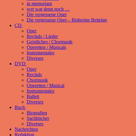
in memoriam
wer war denn noch …
Die vergessene Oper
Die vergessene Oper – Bisherige Beiträge
CD
Oper
Recitals / Lieder
Geistliches / Chormusik
Operetten / Musicals
Instrumentales
Diverses
DVD
Oper
Recitals
Chormusik
Operetten / Musical
Instrumentales
Ballett
Diverses
Buch
Biografien
Sachbücher
Diverses
Nachrichten
Redaktion