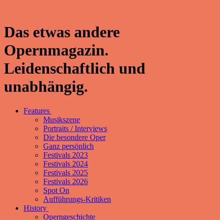
Das etwas andere
Opernmagazin.
Leidenschaftlich und
unabhängig.
Features
Musikszene
Portraits / Interviews
Die besondere Oper
Ganz persönlich
Festivals 2023
Festivals 2024
Festivals 2025
Festivals 2026
Spot On
Aufführungs-Kritiken
History
Operngeschichte