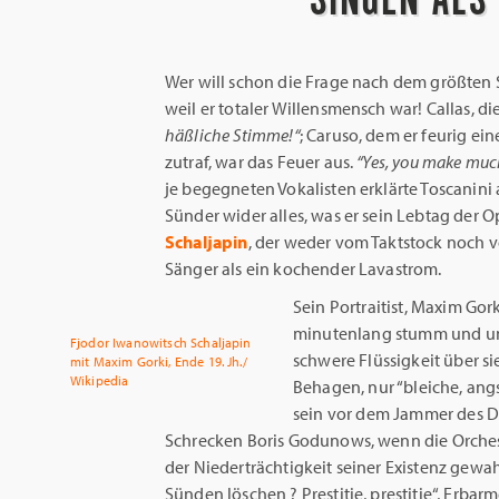
Wer will schon die Frage nach dem größten 
weil er totaler Willensmensch war! Callas, die
häßliche Stimme!“
; Caruso, dem er feurig ein
zutraf, war das Feuer aus.
“Yes, you make much
je begegneten Vokalisten erklärte Toscanini
Sünder wider alles, was er sein Lebtag der O
Schaljapin
, der weder vom Taktstock noch v
Sänger als ein kochender Lavastrom.
Sein Portraitist, Maxim Gork
minutenlang stumm und unb
Fjodor Iwanowitsch Schaljapin
schwere Flüssigkeit über s
mit Maxim Gorki, Ende 19. Jh./
Wikipedia
Behagen, nur “bleiche, ang
sein vor dem Jammer des Da
Schrecken Boris Godunows, wenn die Orches
der Niederträchtigkeit seiner Existenz gew
Sünden löschen ? Prestitie, prestitie“, Erbar