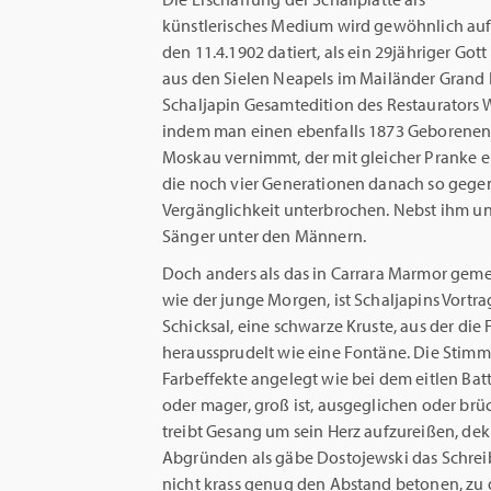
künstlerisches Medium wird gewöhnlich au
den 11.4.1902 datiert, als ein 29jähriger Gott
aus den Sielen Neapels im Mailänder Grand H
Schaljapin Gesamtedition des Restaurators 
indem man einen ebenfalls 1873 Geborenen 
Moskau vernimmt, der mit gleicher Pranke e
die noch vier Generationen danach so gegenw
Vergänglichkeit unterbrochen. Nebst ihm und 
Sänger unter den Männern.
Doch anders als das in Carrara Marmor gem
wie der junge Morgen, ist Schaljapins Vortrag
Schicksal, eine schwarze Kruste, aus der di
heraussprudelt wie eine Fontäne. Die Stimm
Farbeffekte angelegt wie bei dem eitlen Batt
oder mager, groß ist, ausgeglichen oder brü
treibt Gesang um sein Herz aufzureißen, dek
Abgründen als gäbe Dostojewski das Schrei
nicht krass genug den Abstand betonen, zu 