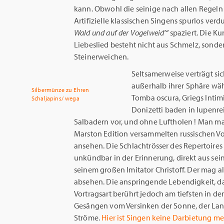
kann. Obwohl die seinige nach allen Regeln fa
Artifizielle klassischen Singens spurlos ve
Wald und auf der Vogelweid’“
spaziert. Die Ku
Liebeslied besteht nicht aus Schmelz, sonder
Steinerweichen.
Seltsamerweise verträgt si
außerhalb ihrer Sphäre wä
Silbermünze zu Ehren
Tomba oscura, Griegs Intimi
Schaljapins/ wega
Donizetti baden in lupenre
Salbadern vor, und ohne Luftholen ! Man mag
Marston Edition versammelten russischen Vo
ansehen. Die Schlachtrösser des Repertoires 
unkündbar in der Erinnerung, direkt aus se
seinem großen Imitator Christoff. Der mag a
absehen. Die anspringende Lebendigkeit, d
Vortragsart berührt jedoch am tiefsten in 
Gesängen vom Versinken der Sonne, der La
Ströme.
Hier ist Singen keine Darbietung me