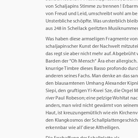
von Schaljapins Stimme zu trennen ! Erbarme
von Freud und Leid, umschreibt wohl am best
Unsterbliche schöpfte. Was unsterblich bleibt
aus 248 in Schellack geritzten Musiknummern
Was haben diese armseligen Fragmente von
schaljapinscher Kunst der Nachwelt mitzuteil
das regt sie aber nicht mehr auf. Abgebrüht w
Barden der “Oh Mensch“ Ära eher allergisch
knurrige Timbre dieses Basso profondo durc
anderen seines Fachs. Man denke an das san
den blausamtenen Umhang Alexander Kipnis’
Siepi, den gruftigen Yi-Kwei Sze, die Orgel 
river
Paul Robeson; eine pelzige Wohltat nac
anders, man wird nicht gewärmt von seinem
Haut, ist kreuzungemütlich wie ein Kirchenv
den Klangkosmos der Schallplattengeschich
erkennbar wie all’ diese Altheiligen.
Die Erschaffung der Schallplatte als