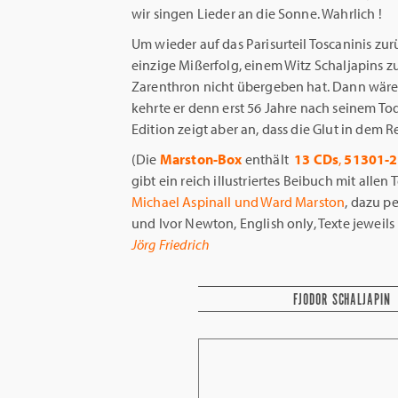
wir singen Lieder an die Sonne. Wahrlich !
Um wieder auf das Parisurteil Toscaninis 
einzige Mißerfolg, einem Witz Schaljapins z
Zarenthron nicht übergeben hat. Dann wäre d
kehrte er denn erst 56 Jahre nach seinem Tod
Edition zeigt aber an, dass die Glut in dem Res
(Die
Marston-Box
enthält
13 CDs
,
51301-
gibt ein reich illustriertes Beibuch mit allen
Michael Aspinall und Ward Marston
, dazu p
und Ivor Newton, English only, Texte jeweils
Jörg Friedrich
FJODOR SCHALJAPIN