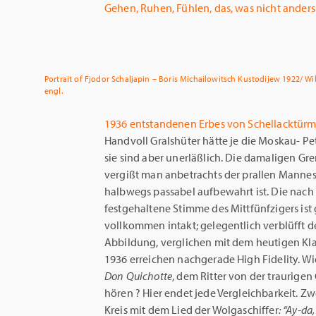
Gehen, Ruhen, Fühlen, das, was nicht anders
Portrait of Fjodor Schaljapin – Boris Michailowitsch Kustodijew 1922/ Wi
engl.
1936 entstandenen Erbes von Schellacktür
Handvoll Gralshüter hätte je die Moskau- Pet
sie sind aber unerläßlich. Die damaligen G
vergißt man anbetrachts der prallen Mannesk
halbwegs passabel aufbewahrt ist. Die nac
festgehaltene Stimme des Mittfünfzigers ist g
vollkommen intakt; gelegentlich verblüfft 
Abbildung, verglichen mit dem heutigen Kl
1936 erreichen nachgerade High Fidelity. Wi
Don Quichotte
, dem Ritter von der traurigen
hören ? Hier endet jede Vergleichbarkeit. Zw
Kreis mit dem Lied der Wolgaschiffer
: “Ay-da