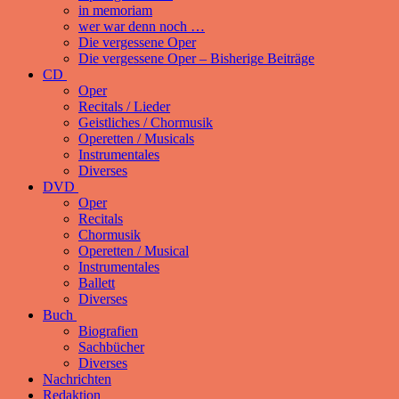
in memoriam
wer war denn noch …
Die vergessene Oper
Die vergessene Oper – Bisherige Beiträge
CD
Oper
Recitals / Lieder
Geistliches / Chormusik
Operetten / Musicals
Instrumentales
Diverses
DVD
Oper
Recitals
Chormusik
Operetten / Musical
Instrumentales
Ballett
Diverses
Buch
Biografien
Sachbücher
Diverses
Nachrichten
Redaktion