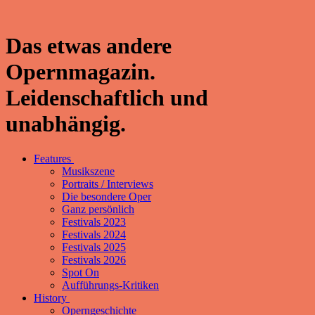
Das etwas andere
Opernmagazin.
Leidenschaftlich und
unabhängig.
Features
Musikszene
Portraits / Interviews
Die besondere Oper
Ganz persönlich
Festivals 2023
Festivals 2024
Festivals 2025
Festivals 2026
Spot On
Aufführungs-Kritiken
History
Operngeschichte