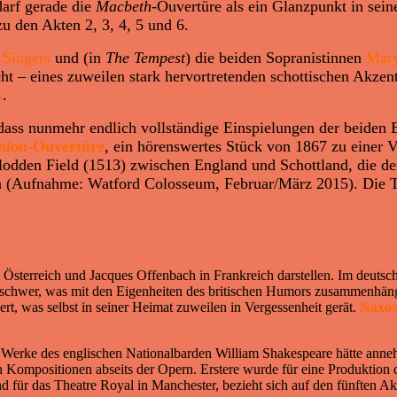
darf gerade die
Macbeth
-Ouvertüre als ein Glanzpunkt in se
u den Akten 2, 3, 4, 5 und 6.
Singers
und (in
The Tempest
) die beiden Sopranistinnen
Mar
ht – eines zuweilen stark hervortretenden schottischen Akzent
s
.
ass nunmehr endlich vollständige Einspielungen der beiden 
mion
-Ouvertüre
, ein hörenswertes Stück von 1867 zu einer V
odden Field (1513) zwischen England und Schottland, die de
n (Aufnahme: Watford Colosseum, Februar/März 2015). Die 
 Österreich und Jacques Offenbach in Frankreich darstellen. Im deuts
 schwer, was mit den Eigenheiten des britischen Humors zusammenhä
t, was selbst in seiner Heimat zuweilen in Vergessenheit gerät.
Naxos
der Werke des englischen Nationalbarden William Shakespeare hätte an
en Kompositionen abseits der Opern. Erstere wurde für eine Produktion 
nd für das Theatre Royal in Manchester, bezieht sich auf den fünften 