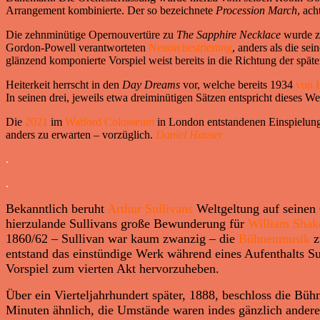
Arrangement kombinierte. Der so bezeichnete
Procession March
, ach
Die zehnminütige Opernouvertüre zu
The Sapphire Necklace
wurde zw
Gordon-Powell verantworteten
Neuorchestrierung
, anders als die se
glänzend komponierte Vorspiel weist bereits in die Richtung der späte
Heiterkeit herrscht in den
Day Dreams
vor, welche bereits 1934
von H
In seinen drei, jeweils etwa dreiminütigen Sätzen entspricht dieses 
Die
2021
im
Watford Colosseum
in London entstandenen Einspielunge
anders zu erwarten – vorzüglich.
Daniel Hauser
.
.
Bekanntlich beruht
Arthur Sullivans
Weltgeltung auf seinen 
hierzulande Sullivans große Bewunderung für
William Shak
1860/62 – Sullivan war kaum zwanzig – die
Bühnenmusik
z
entstand das einstündige Werk während eines Aufenthalts Sul
Vorspiel zum vierten Akt hervorzuheben.
Über ein Vierteljahrhundert später, 1888, beschloss die Bü
Minuten ähnlich, die Umstände waren indes gänzlich andere