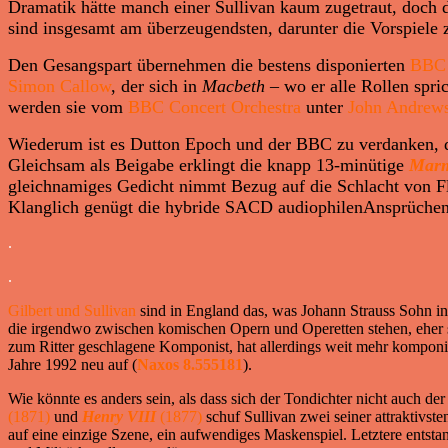
Dramatik hätte manch einer Sullivan kaum zugetraut, doch 
sind insgesamt am überzeugendsten, darunter die Vorspiele z
Den Gesangspart übernehmen die bestens disponierten
BBC 
Simon Callow
, der sich in
Macbeth
– wo er alle Rollen spric
werden sie vom
BBC Concert Orchestra
unter
John Andrew
Wiederum ist es Dutton Epoch und der BBC zu verdanken, d
Gleichsam als Beigabe erklingt die knapp 13-minütige
Mar
gleichnamiges Gedicht nimmt Bezug auf die Schlacht von Fl
Klanglich genügt die hybride SACD audiophilenAnsprüche
.
.
Gilbert und Sullivan
sind in England das, was Johann Strauss Sohn in
die irgendwo zwischen komischen Opern und Operetten stehen, eher
zum Ritter geschlagene Komponist, hat allerdings weit mehr komponier
Jahre 1992 neu auf (
Naxos 8.555181
).
Wie könnte es anders sein, als dass sich der Tondichter nicht auch 
(1871)
und
Henry VIII
(1877)
schuf Sullivan zwei seiner attraktivst
auf eine einzige Szene, ein aufwendiges Maskenspiel. Letztere entsta