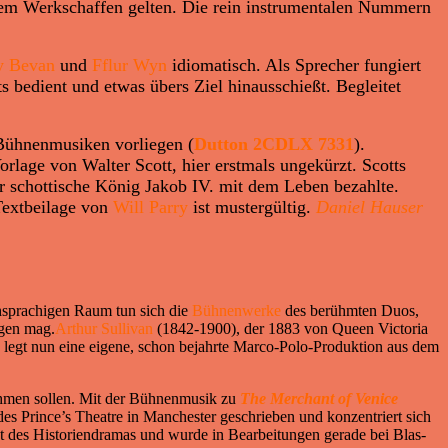
inem Werkschaffen gelten. Die rein instrumentalen Nummern
y Bevan
und
Fflur Wyn
idiomatisch. Als Sprecher fungiert
s bedient und etwas übers Ziel hinausschießt. Begleitet
Bühnenmusiken vorliegen (
Dutton 2CDLX 7331
).
orlage von Walter Scott, hier erstmals ungekürzt. Scotts
r schottische König Jakob IV. mit dem Leben bezahlte.
Textbeilage von
Will Parry
ist mustergültig.
Daniel Hauser
chsprachigen Raum tun sich die
Bühnenwerke
des berühmten Duos,
ngen mag.
Arthur Sullivan
(1842-1900), der 1883 von Queen Victoria
legt nun eine eigene, schon bejahrte Marco-Polo-Produktion aus dem
nehmen sollen. Mit der Bühnenmusik zu
The Merchant of Venice
des Prince’s Theatre in Manchester geschrieben und konzentriert sich
Akt des Historiendramas und wurde in Bearbeitungen gerade bei Blas-