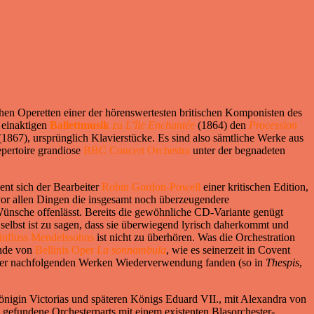
chen Operetten einer der hörenswertesten britischen Komponisten des
r einaktigen
Ballettmusik
zu
L’île Enchantée
(1864) den
Procession
1867), ursprünglich Klavierstücke. Es sind also sämtliche Werke aus
epertoire grandiose
BBC Concert Orchestra
unter der begnadeten
ent sich der Bearbeiter
Robin Gordon-Powell
einer kritischen Edition,
vor allen Dingen die insgesamt noch überzeugendere
Wünsche offenlässt. Bereits die gewöhnliche CD-Variante genügt
 selbst ist zu sagen, dass sie überwiegend lyrisch daherkommt und
influss Mendelssohns
ist nicht zu überhören. Was die Orchestration
Ende von
Bellinis Oper
La sonnambula
, wie es seinerzeit in Covent
seiner nachfolgenden Werken Wiederverwendung fanden (so in
Thespis
,
nigin Victorias und späteren Königs Eduard VII., mit Alexandra von
gefundene Orchesterparts mit einem existenten Blasorchester-