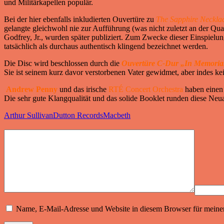
und Militärkapellen populär.
Bei der hier ebenfalls inkludierten Ouvertüre zu
The Sapphire Neckla
gelangte gleichwohl nie zur Aufführung (was nicht zuletzt an der Qu
Godfrey, Jr., wurden später publiziert. Zum Zwecke dieser Einspielun
tatsächlich als durchaus authentisch klingend bezeichnet werden.
Die Disc wird beschlossen durch die
Ouvertüre C-Dur „In Memori
Sie ist seinem kurz davor verstorbenen Vater gewidmet, aber indes kein
Andrew Penny
und das irische
RTÉ Concert Orchestra
haben einen 
Die sehr gute Klangqualität und das solide Booklet runden diese Neua
Arthur Sullivan
Dutton Records
Macbeth
Name, E-Mail-Adresse und Website in diesem Browser für meine