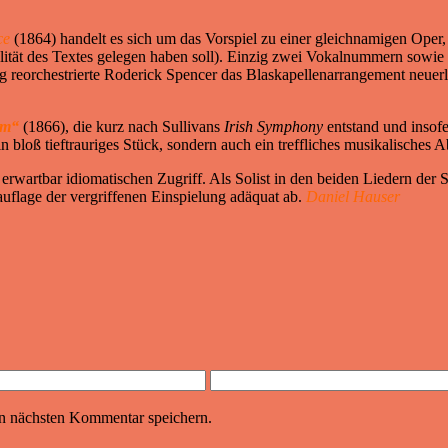
ce
(1864) handelt es sich um das Vorspiel zu einer gleichnamigen Oper, 
alität des Textes gelegen haben soll). Einzig zwei Vokalnummern sowie
g reorchestrierte Roderick Spencer das Blaskapellenarrangement neuerl
am“
(1866), die kurz nach Sullivans
Irish Symphony
entstand und insofe
 bloß tieftrauriges Stück, sondern auch ein treffliches musikalisches A
erwartbar idiomatischen Zugriff. Als Solist in den beiden Liedern der
uflage der vergriffenen Einspielung adäquat ab.
Daniel Hauser
n nächsten Kommentar speichern.