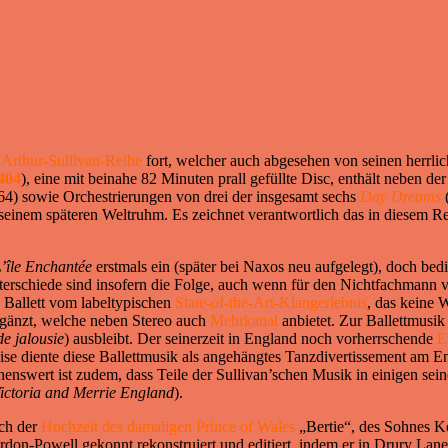
e
Arthur-Sullivan-Reihe
fort, welcher auch abgesehen von seinen herrli
404
), eine mit beinahe 82 Minuten prall gefüllte Disc, enthält neben de
4) sowie Orchestrierungen von drei der insgesamt sechs
Day Dreams
(
seinem späteren Weltruhm. Es zeichnet verantwortlich das in diesem R
’île Enchantée
erstmals ein (später bei Naxos neu aufgelegt), doch bedi
nterschiede sind insofern die Folge, auch wenn für den Nichtfachmann 
s Ballett vom labeltypischen
State-of-the-Art-Klangerlebnis
, das keine 
rgänzt, welche neben Stereo auch
Mehrkanal
anbietet. Zur Ballettmusik
e jalousie
) ausbleibt. Der seinerzeit in England noch vorherrschende
E
ise diente diese Ballettmusik als angehängtes Tanzdivertissement am 
hnenswert ist zudem, dass Teile der Sullivan’schen Musik in einigen 
ictoria and Merrie England
).
ich der
Hochzeit des damaligen Prince of Wales
„Bertie“, des Sohnes Kö
n-Powell gekonnt rekonstruiert und editiert, indem er in Drury Lane 