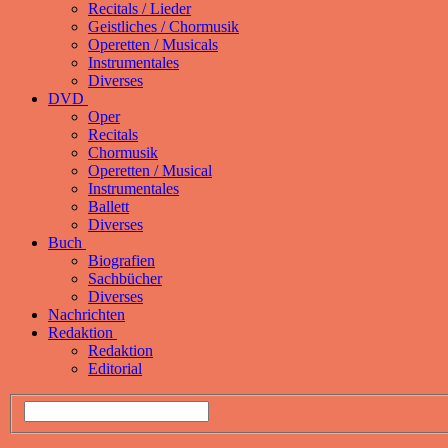
Recitals / Lieder
Geistliches / Chormusik
Operetten / Musicals
Instrumentales
Diverses
DVD
Oper
Recitals
Chormusik
Operetten / Musical
Instrumentales
Ballett
Diverses
Buch
Biografien
Sachbücher
Diverses
Nachrichten
Redaktion
Redaktion
Editorial