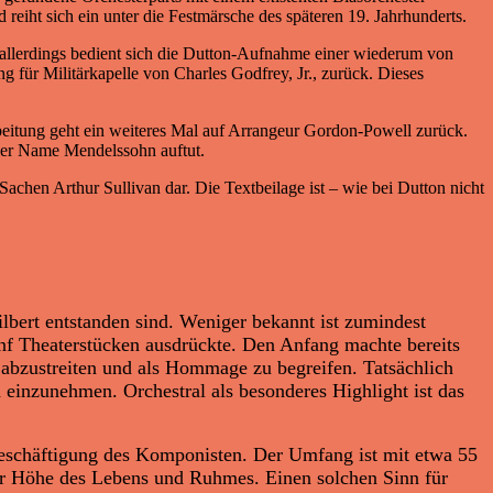
 reiht sich ein unter die Festmärsche des späteren 19. Jahrhunderts.
 allerdings bedient sich die Dutton-Aufnahme einer wiederum von
ng für Militärkapelle von Charles Godfrey, Jr., zurück. Dieses
eitung geht ein weiteres Mal auf Arrangeur Gordon-Powell zurück.
 der Name Mendelssohn auftut.
chen Arthur Sullivan dar. Die Textbeilage ist – wie bei Dutton nicht
bert entstanden sind. Weniger bekannt ist zumindest
ünf Theaterstücken ausdrückte. Den Anfang machte bereits
abzustreiten und als Hommage zu begreifen. Tatsächlich
 einzunehmen. Orchestral als besonderes Highlight ist das
Beschäftigung des Komponisten. Der Umfang ist mit etwa 55
der Höhe des Lebens und Ruhmes. Einen solchen Sinn für