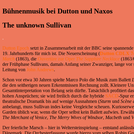
Bühnenmusik bei Dutton und Naxos
The unknown Sullivan
.
Dutton Epoch
setzt in Zusammenarbeit mit der BBC seine spannend
19. Jahrhunderts für mich ist. Die Neuerscheinung (
Dutton CDLX 7
March
(1863), die
Ouvertüre zur Oper
The Sapphire Necklace
(1863/6
der Frühphase Sullivans, damals Anfang seiner Zwanziger, lange vor 
Leitung von
John Andrews
.
Schon vor etwa 30 Jahren spielte Marco Polo die Musik zum Ballett
L
die den seitherigen neuen Erkenntnissen Rechnung zollt. Kleinere U
Gesamtinterpretation von Belang sein dürfte. Tatsächlich profitiert da
hohen Ansprüchen; sie wird freilich durch die hybride
SACD
-Spur e
theatralische Dramatik bis auf wenige Ausnahmen (
Sturm
und
Scène d
anbelangt, muss Sullivan indes keine Vergleiche scheuen. Kurioserwe
Garden üblich war, wenn die Oper selbst kein Ballett aufwies. Erwä
The Merchant of Venice
,
The Merry Wives of Windsor
,
Macbeth
und
V
Der feierliche Marsch – hier in Weltersteinspielung – entstand anlässl
Dänemark. Die Orchesterfassung wurde hierzu vom selben Robin Gordo