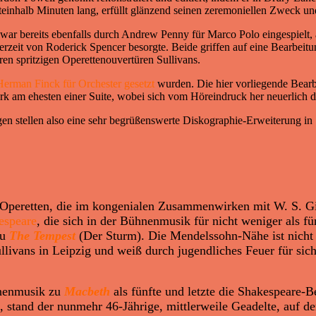
teinhalb Minuten lang, erfüllt glänzend seinen zeremoniellen Zweck und
ar bereits ebenfalls durch Andrew Penny für Marco Polo eingespielt,
inerzeit von Roderick Spencer besorgte. Beide griffen auf eine Bearbeitu
ren spritzigen Operettenouvertüren Sullivans.
erman Finck für Orchester gesetzt
wurden. Die hier vorliegende Bearb
Werk am ehesten einer Suite, wobei sich vom Höreindruck her neuerlich
n stellen also eine sehr begrüßenswerte Diskographie-Erweiterung in Sa
Operetten, die im kongenialen Zusammenwirken mit W. S. Gil
espeare
, die sich in der Bühnenmusik für nicht weniger als f
u
The Tempest
(Der Sturm). Die Mendelssohn-Nähe ist nicht 
livans in Leipzig und weiß durch jugendliches Feuer für sich
hnenmusik zu
Macbeth
als fünfte und letzte die Shakespeare-
, stand der nunmehr 46-Jährige, mittlerweile Geadelte, auf 