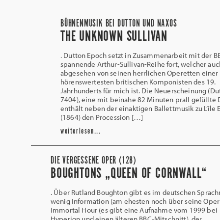
BÜHNENMUSIK BEI DUTTON UND NAXOS
THE UNKNOWN SULLIVAN
. Dutton Epoch setzt in Zusammenarbeit mit der B
spannende Arthur-Sullivan-Reihe fort, welcher auc
abgesehen von seinen herrlichen Operetten einer
hörenswertesten britischen Komponisten des 19.
Jahrhunderts für mich ist. Die Neuerscheinung (D
7404), eine mit beinahe 82 Minuten prall gefüllte 
enthält neben der einaktigen Ballettmusik zu L’île
(1864) den Procession […]
weiterlesen...
DIE VERGESSENE OPER (128)
BOUGHTONS „QUEEN OF CORNWALL“
. Über Rutland Boughton gibt es im deutschen Sprac
wenig Information (am ehesten noch über seine Oper
Immortal Hour (es gibt eine Aufnahme vom 1999 bei
Hyperion und einen älteren BBC-Mitschnitt), der