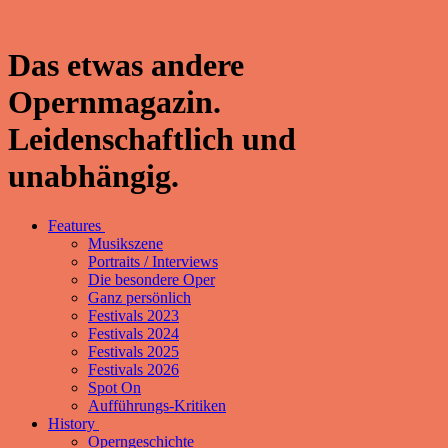
Das etwas andere
Opernmagazin.
Leidenschaftlich und
unabhängig.
Features
Musikszene
Portraits / Interviews
Die besondere Oper
Ganz persönlich
Festivals 2023
Festivals 2024
Festivals 2025
Festivals 2026
Spot On
Aufführungs-Kritiken
History
Operngeschichte