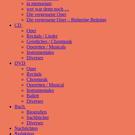
in memoriam
wer war denn noch …
Die vergessene Oper
Die vergessene Oper – Bisherige Beiträge
CD
Oper
Recitals / Lieder
Geistliches / Chormusik
Operetten / Musicals
Instrumentales
Diverses
DVD
Oper
Recitals
Chormusik
Operetten / Musical
Instrumentales
Ballett
Diverses
Buch
Biografien
Sachbücher
Diverses
Nachrichten
Redaktion